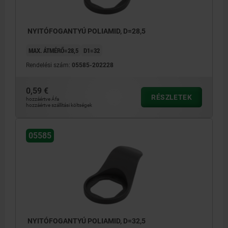
NYITÓFOGANTYÚ POLIAMID, D=28,5
MAX. ÁTMÉRŐ=28,5
D1=32
Rendelési szám:
05585-202228
0,59 €
RÉSZLETEK
hozzáértve Áfa
hozzáértve szállítási költségek
05585
NYITÓFOGANTYÚ POLIAMID, D=32,5