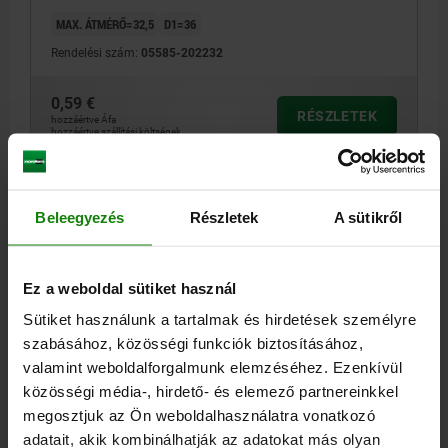
MAX. ÁTMÉRŐ=32,5
D1=36
Rendelési szám:
05585-202232
0,59 €
RÉSZLETEK
hozzáértve Áfa
hozzáértve szállítási költségek
RÉSZLETEK
Beleegyezés
Részletek
A sütikről
CAD
Ez a weboldal sütiket használ
Sütiket használunk a tartalmak és hirdetések személyre
LETÖLTÉSEK
szabásához, közösségi funkciók biztosításához,
valamint weboldalforgalmunk elemzéséhez. Ezenkívül
Más vásárlók is vásároltak
közösségi média-, hirdető- és elemező partnereinkkel
megosztjuk az Ön weboldalhasználatra vonatkozó
adatait, akik kombinálhatják az adatokat más olyan