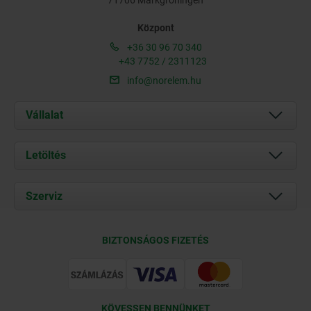
Központ
+36 30 96 70 340
+43 7752 / 2311123
info@norelem.hu
Vállalat
Rólunk
Letöltés
Aktuális
Documents
Szerviz
Kapcsolat
Szállítási feltételek
BIZTONSÁGOS FIZETÉS
Tanúsítványok
KÖVESSEN BENNÜNKET