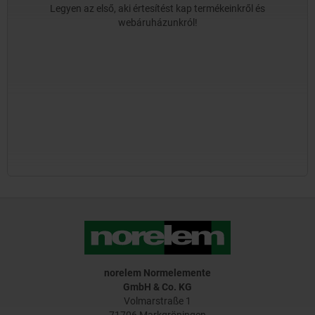
Legyen az első, aki értesítést kap termékeinkről és
webáruházunkról!
norelem Normelemente
GmbH & Co. KG
Volmarstraße 1
71706 Markgröningen