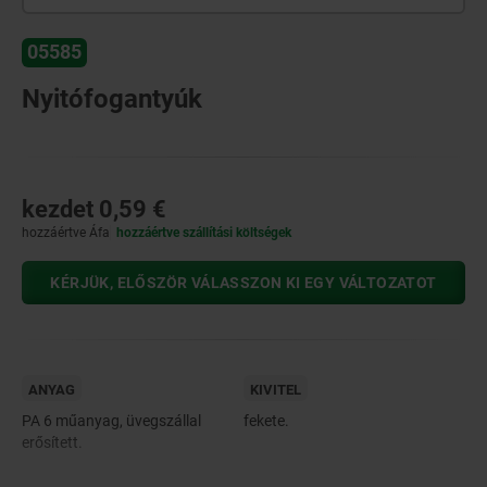
05585
Nyitófogantyúk
kezdet
0,59 €
hozzáértve Áfa
hozzáértve szállítási költségek
KÉRJÜK, ELŐSZÖR VÁLASSZON KI EGY VÁLTOZATOT
ANYAG
KIVITEL
PA 6 műanyag, üvegszállal
fekete.
erősített.