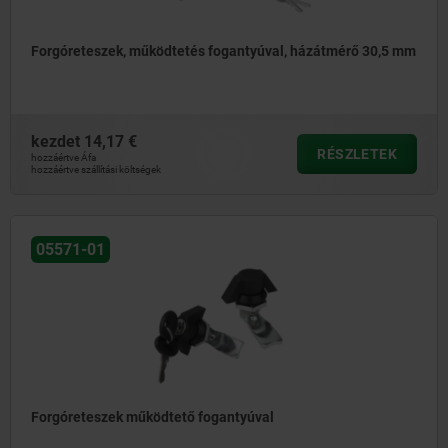
Forgóreteszek, működtetés fogantyúval, házátmérő 30,5 mm
kezdet
14,17 €
RÉSZLETEK
hozzáértve Áfa
hozzáértve szállítási költségek
05571-01
Forgóreteszek működtető fogantyúval