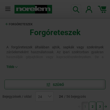
text.skipToContent
text.skipToNavigation
FORGÓRETESZEK
Forgóreteszek
A forgóreteszek általában ajtók, sapkák vagy szekrények
záróelemeként használatosak. Az ipari szektorban gyakran
használják gépajtókon vagy kapcsolószekrényeken. De a
forgóreteszeket a szerelő- és logisztikai járművekben is
használják, mert a biztonságos, záró funkciójuk mellett
Több
robusztus felépítésűek.
SZŰRŐ
Bejegyzések / oldal
24
/ 56 bejegyzés
(current)
1
2
3