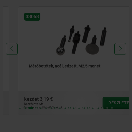
33058
Mérőbetétek, acél, edzett, M2,5 menet
kezdet
3,19 €
RÉSZLETEK
hozzáértve Áfa
hozzáértve szállítási költségek