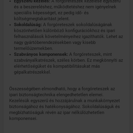
Egyszerű kezelés:
A forgóreteszek kezelése egyszerű
és a beszereléshez, működtetéshez nem igényelnek
speciális képességet, ez pedig idő- és
költségmegtakarítást jelent.
Sokoldalúság:
A forgóreteszek sokoldalúságának
köszönhetően különböző konfigurációkhoz és ipari
felhasználások követelményeihez igazíthatók. Lehet az
nagy gyártóberendezésekben vagy kisebb
termelőüzemekben.
Szabványos komponensek:
A forgóreteszek, mint
szabványalkatrészek, széles körben. Ez megkönnyíti az
elérhetőségüket és kompatibilitásukat más
gépalkatrészekkel.
Összességében elmondható, hogy a forgóreteszek az
ipari biztonságtechnika elengedhetetlen elemei.
Kezelésük egyszerű és hozzájárulnak a munkakörnyezet
biztonságához és hatékonyságához. Sokoldalúságuk és
megbízhatóságuk révén az ipar nélkülözhetetlen
komponensei.