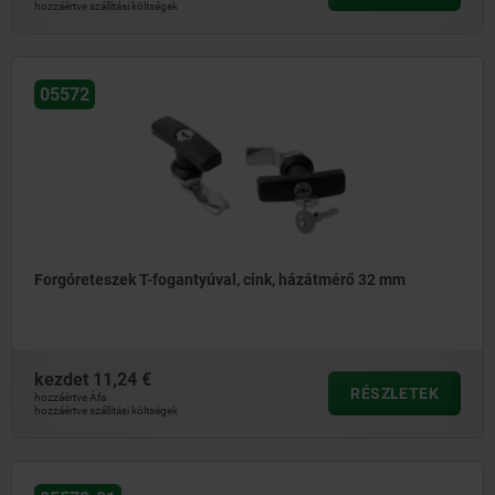
hozzáértve szállítási költségek
05572
Forgóreteszek T-fogantyúval, cink, házátmérő 32 mm
kezdet
11,24 €
RÉSZLETEK
hozzáértve Áfa
hozzáértve szállítási költségek