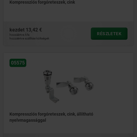
Kompressziós forgóreteszek, cink
kezdet
13,42 €
RÉSZLETEK
hozzáértve Áfa
hozzáértve szállítási költségek
05575
Kompressziós forgóreteszek, cink, állítható
nyelvmagassággal