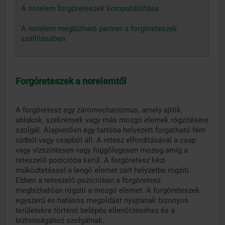
A norelem forgóreteszek kompatibilitása
A norelem megbízható partner a forgóreteszek
szállításában
Forgóreteszek a norelemtől
A forgóretesz egy zárómechanizmus, amely ajtók,
ablakok, szekrények vagy más mozgó elemek rögzítésére
szolgál. Alapvetően egy tartóba helyezett forgatható fém
rúdból vagy csapból áll. A retesz elfordításával a csap
vagy vízszintesen vagy függőlegesen mozog amíg a
reteszelő pozícióba kerül. A forgóretesz kézi
működtetéssel a lengő elemet zárt helyzetbe rögzíti.
Ebben a reteszelő pozícióban a forgóretesz
megbízhatóan rögzíti a mozgó elemet. A forgóreteszek
egyszerű és hatásos megoldást nyújtanak bizonyos
területekre történő belépés ellenőrzéséhez és a
biztonságához szolgálnak.