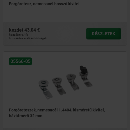
Forgóretesz, nemesacél hosszú kivitel
kezdet
43,04 €
RÉSZLETEK
hozzáértve Áfa
hozzáértve szállítási költségek
05566-05
Forgóreteszek, nemesacél 1.4404, kisméretű kivitel,
házátmérő 32 mm