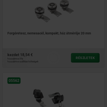
Forgóretesz, nemesacél, kompakt, ház átmérője 20 mm
kezdet
18,54 €
RÉSZLETEK
hozzáértve Áfa
hozzáértve szállítási költségek
05562