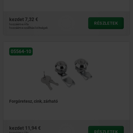
kezdet
7,32 €
RÉSZLETEK
hozzáértve Áfa
hozzáértve szállítási költségek
05564-10
Forgóretesz, cink, zárható
kezdet
11,94 €
RÉSZLETEK
hozzáértve Áfa