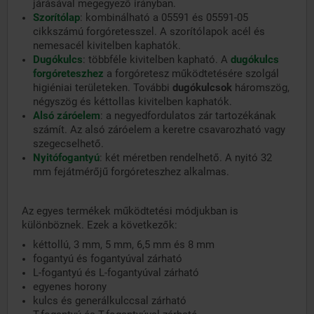
járásával megegyező irányban.
Szorítólap
:
kombinálható a 05591 és 05591-05
cikkszámú forgóretesszel. A szorítólapok acél és
nemesacél kivitelben kaphatók.
Dugókulcs
:
többféle kivitelben kapható. A
dugókulcs
forgóreteszhez
a forgóretesz működtetésére szolgál
higiéniai területeken. További
dugókulcsok
háromszög,
négyszög és kéttollas kivitelben kaphatók.
Alsó záróelem
:
a negyedfordulatos zár tartozékának
számít. Az alsó záróelem a keretre csavarozható vagy
szegecselhető.
Nyitófogantyú
:
két méretben rendelhető. A nyitó 32
mm fejátmérőjű forgóreteszhez alkalmas.
Az egyes termékek működtetési módjukban is
különböznek. Ezek a következők:
kéttollú, 3 mm, 5 mm, 6,5 mm és 8 mm
fogantyú és fogantyúval zárható
L-fogantyú és L-fogantyúval zárható
egyenes horony
kulcs és generálkulccsal zárható