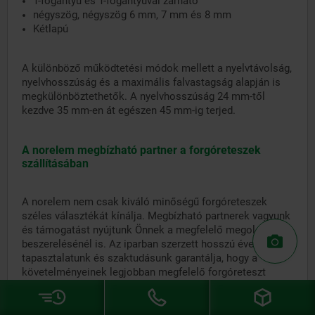
T-fogantyú és T-fogantyúval zárható
négyszög, négyszög 6 mm, 7 mm és 8 mm
Kétlapú
A különböző működtetési módok mellett a nyelvtávolság,
nyelvhosszúság és a maximális falvastagság alapján is
megkülönböztethetők. A nyelvhosszúság 24 mm-től
kezdve 35 mm-en át egészen 45 mm-ig terjed.
A norelem megbízható partner a forgóreteszek
szállításában
A norelem nem csak kiváló minőségű forgóreteszek
széles választékát kínálja. Megbízható partnerek vagyunk
és támogatást nyújtunk Önnek a megfelelő megoldás
beszerelésénél is. Az iparban szerzett hosszú éves
tapasztalatunk és szaktudásunk garantálja, hogy a
követelményeinek legjobban megfelelő forgóreteszt
szállítjuk. Számos szabványalkatrésszel és egyéni
megoldásokkal testre szabott termékeket kínálunk az Ön
technológiájához.