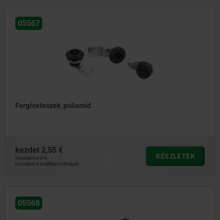
05567
Forgóreteszek, poliamid
kezdet
2,55 €
RÉSZLETEK
hozzáértve Áfa
hozzáértve szállítási költségek
05568