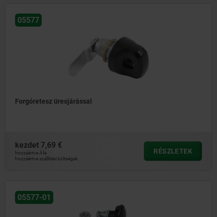
05577
Forgóretesz üresjárással
kezdet
7,69 €
RÉSZLETEK
hozzáértve Áfa
hozzáértve szállítási költségek
05577-01