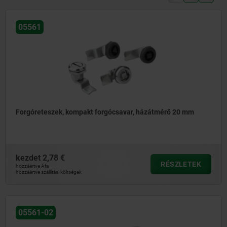
05561
Forgóreteszek, kompakt forgócsavar, házátmérő 20 mm
kezdet
2,78 €
RÉSZLETEK
hozzáértve Áfa
hozzáértve szállítási költségek
05561-02