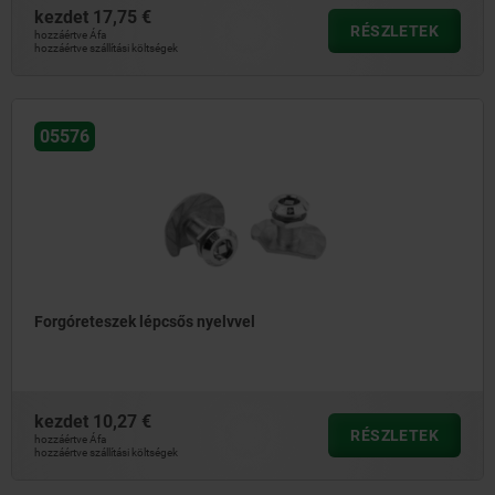
kezdet
17,75 €
RÉSZLETEK
hozzáértve Áfa
hozzáértve szállítási költségek
05576
Forgóreteszek lépcsős nyelvvel
kezdet
10,27 €
RÉSZLETEK
hozzáértve Áfa
hozzáértve szállítási költségek