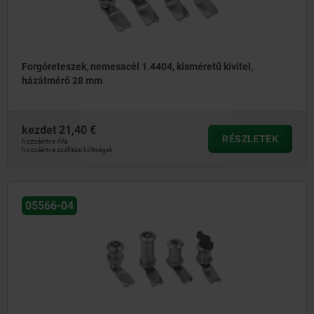
Forgóreteszek, nemesacél 1.4404, kisméretű kivitel,
házátmérő 28 mm
kezdet
21,40 €
RÉSZLETEK
hozzáértve Áfa
hozzáértve szállítási költségek
05566-04