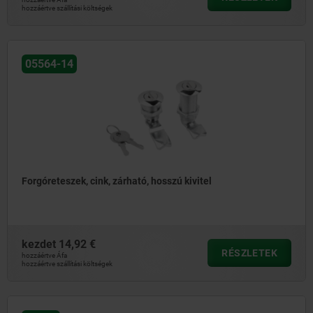
hozzáértve szállítási költségek
05564-14
Forgóreteszek, cink, zárható, hosszú kivitel
kezdet
14,92 €
RÉSZLETEK
hozzáértve Áfa
hozzáértve szállítási költségek