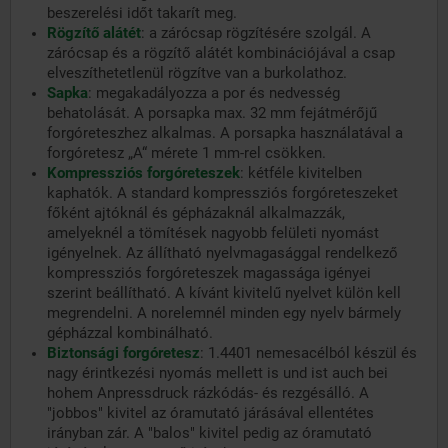
beszerelési időt takarít meg.
Rögzítő alátét
:
a zárócsap rögzítésére szolgál. A
zárócsap és a rögzítő alátét kombinációjával a csap
elveszíthetetlenül rögzítve van a burkolathoz.
Sapka
:
megakadályozza a por és nedvesség
behatolását. A porsapka max. 32 mm fejátmérőjű
forgóreteszhez alkalmas. A porsapka használatával a
forgóretesz „A“ mérete 1 mm-rel csökken.
Kompressziós forgóreteszek
:
kétféle kivitelben
kaphatók. A standard kompressziós forgóreteszeket
főként ajtóknál és gépházaknál alkalmazzák,
amelyeknél a tömítések nagyobb felületi nyomást
igényelnek. Az állítható nyelvmagasággal rendelkező
kompressziós forgóreteszek magassága igényei
szerint beállítható. A kívánt kivitelű nyelvet külön kell
megrendelni. A norelemnél minden egy nyelv bármely
gépházzal kombinálható.
Biztonsági forgóretesz
:
1.4401 nemesacélból készül és
nagy érintkezési nyomás mellett is und ist auch bei
hohem Anpressdruck rázkódás- és rezgésálló. A
"jobbos" kivitel az óramutató járásával ellentétes
irányban zár. A "balos" kivitel pedig az óramutató