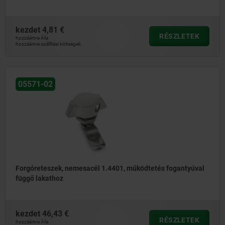
kezdet
4,81 €
RÉSZLETEK
hozzáértve Áfa
hozzáértve szállítási költségek
05571-02
Forgóreteszek, nemesacél 1.4401, működtetés fogantyúval
függő lakathoz
kezdet
46,43 €
RÉSZLETEK
hozzáértve Áfa