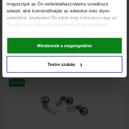
megosztjuk az Ön weboldalhasználatra vonatkozó
adatait, akik kombinálhatják az adatokat más olyan
adatokkal, amelyeket Ön adott meg számukra vagy az
Ön által használt más szolgáltatásokból gyűjtöttek.
Forgóreteszek L-fogantyúval, cink, házátmérő 32 mm
Mindennek a megengedése
kezdet
7,65 €
RÉSZLETEK
hozzáértve Áfa
hozzáértve szállítási költségek
Testre szabás
05574