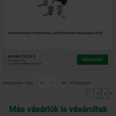
Kompressziós forgóretesz, változtatható meghúzási úttal
kezdet
20,04 €
RÉSZLETEK
hozzáértve Áfa
hozzáértve szállítási költségek
Bejegyzések / oldal
24
/ 56 bejegyzés
(current)
1
2
3
Más vásárlók is vásároltak