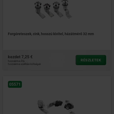
Forgóreteszek, cink, hosszú kivitel, házátmérő 32 mm
kezdet
7,25 €
RÉSZLETEK
hozzáértve Áfa
hozzáértve szállítási költségek
05571