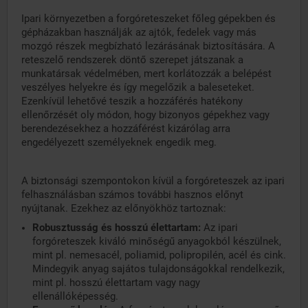
Ipari környezetben a forgóreteszeket főleg gépekben és
gépházakban használják az ajtók, fedelek vagy más
mozgó részek megbízható lezárásának biztosítására. A
reteszelő rendszerek döntő szerepet játszanak a
munkatársak védelmében, mert korlátozzák a belépést
veszélyes helyekre és így megelőzik a baleseteket.
Ezenkívül lehetővé teszik a hozzáférés hatékony
ellenőrzését oly módon, hogy bizonyos gépekhez vagy
berendezésekhez a hozzáférést kizárólag arra
engedélyezett személyeknek engedik meg.
A biztonsági szempontokon kívül a forgóreteszek az ipari
felhasználásban számos további hasznos előnyt
nyújtanak. Ezekhez az előnyökhöz tartoznak:
Robusztusság és hosszú élettartam:
Az ipari
forgóreteszek kiváló minőségű anyagokból készülnek,
mint pl. nemesacél, poliamid, polipropilén, acél és cink.
Mindegyik anyag sajátos tulajdonságokkal rendelkezik,
mint pl. hosszú élettartam vagy nagy
ellenállóképesség.