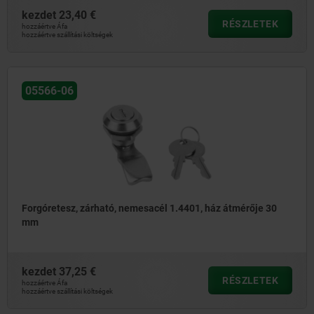
kezdet
23,40 €
RÉSZLETEK
hozzáértve Áfa
hozzáértve szállítási költségek
05566-06
Forgóretesz, zárható, nemesacél 1.4401, ház átmérője 30
mm
kezdet
37,25 €
RÉSZLETEK
hozzáértve Áfa
hozzáértve szállítási költségek