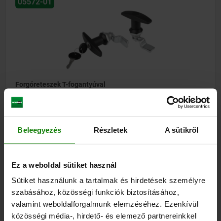
05572-01
Forgóreteszek T-fogantyúval
kezdet
6,39 €
Beleegyezés
Részletek
A sütikről
RÉSZLETEK
hozzáértve Áfa
hozzáértve szállítási költségek
Ez a weboldal sütiket használ
Sütiket használunk a tartalmak és hirdetések személyre
05573
szabásához, közösségi funkciók biztosításához,
valamint weboldalforgalmunk elemzéséhez. Ezenkívül
közösségi média-, hirdető- és elemező partnereinkkel