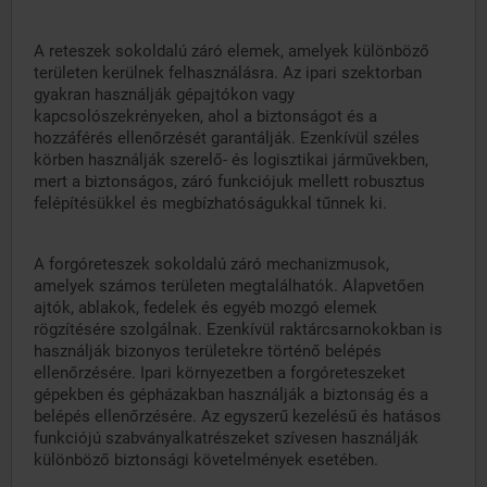
A reteszek sokoldalú záró elemek, amelyek különböző
területen kerülnek felhasználásra. Az ipari szektorban
gyakran használják gépajtókon vagy
kapcsolószekrényeken, ahol a biztonságot és a
hozzáférés ellenőrzését garantálják. Ezenkívül széles
körben használják szerelő- és logisztikai járművekben,
mert a biztonságos, záró funkciójuk mellett robusztus
felépítésükkel és megbízhatóságukkal tűnnek ki.
A forgóreteszek sokoldalú záró mechanizmusok,
amelyek számos területen megtalálhatók. Alapvetően
ajtók, ablakok, fedelek és egyéb mozgó elemek
rögzítésére szolgálnak. Ezenkívül raktárcsarnokokban is
használják bizonyos területekre történő belépés
ellenőrzésére. Ipari környezetben a forgóreteszeket
gépekben és gépházakban használják a biztonság és a
belépés ellenőrzésére. Az egyszerű kezelésű és hatásos
funkciójú szabványalkatrészeket szívesen használják
különböző biztonsági követelmények esetében.