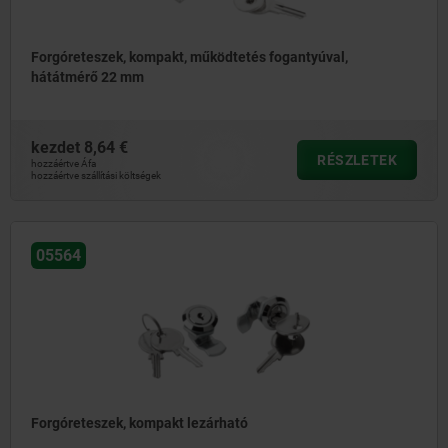
Forgóreteszek, kompakt, működtetés fogantyúval,
hátátmérő 22 mm
kezdet
8,64 €
RÉSZLETEK
hozzáértve Áfa
hozzáértve szállítási költségek
05564
Forgóreteszek, kompakt lezárható