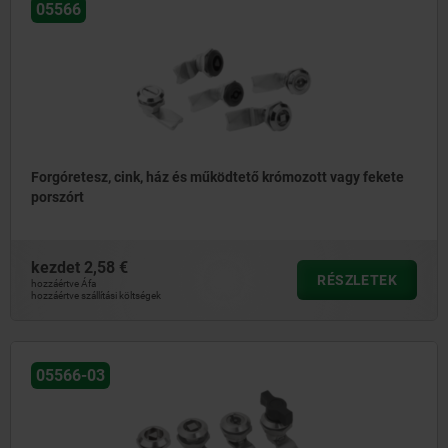
05566
Forgóretesz, cink, ház és működtető krómozott vagy fekete
porszórt
kezdet
2,58 €
RÉSZLETEK
hozzáértve Áfa
hozzáértve szállítási költségek
05566-03