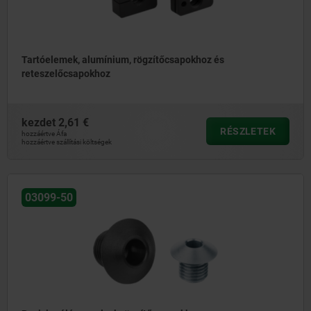
Tartóelemek, alumínium, rögzítőcsapokhoz és
reteszelőcsapokhoz
kezdet
2,61 €
RÉSZLETEK
hozzáértve Áfa
hozzáértve szállítási költségek
03099-50