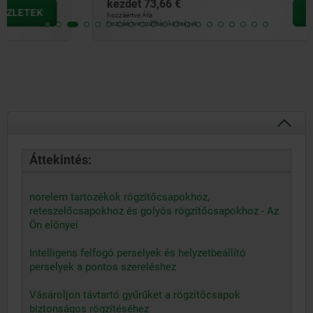
kezdet
73,66 €
RÉSZLETEK
hozzáértve Áfa
hozzáértve szállítási költségek
Áttekintés:
norelem tartozékok rögzítőcsapokhoz,
reteszelőcsapokhoz és golyós rögzítőcsapokhoz - Az
Ön előnyei
Intelligens felfogó perselyek és helyzetbeállító
perselyek a pontos szereléshez
Vásároljon távtartó gyűrűket a rögzítőcsapok
biztonságos rögzítéséhez