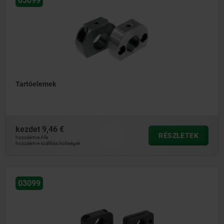
03099
Tartóelemek
kezdet
9,46 €
RÉSZLETEK
hozzáértve Áfa
hozzáértve szállítási költségek
03099