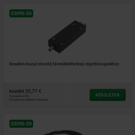
03096-50
Bowden-huzal elosztó távműködtetésű rögzítőcsapokhoz
kezdet
32,77 €
RÉSZLETEK
hozzáértve Áfa
hozzáértve szállítási költségek
03096-20