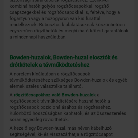
biztonsági spirálkábelek rögzítéséhez. Ezenkívül
kombinálhatók golyós rögzítőcsapokkal, rögzítő
csapszegekkel és rögzítőcsapokkal is, feltéve, hogy a
fogantyún vagy a húzógyűrűn van kis furattal
rendelkeznek. Robusztus kialakításuknak köszönhetően
egyszerűen rögzíthetők és megbízható kötést garantálnak
a mindennapi használatban.
Bowden-huzalok, Bowden-huzal elosztók és
drótkötelek a távműködtetéshez
A norelem kínálatában a rögzítőcsapok
távműködtetéséhez szükséges Bowden-huzalok és egyéb
elemek széles választéka található.
A
rögzítőcsapokhoz való Bowden-huzalok
a
rögzítőcsapok távműködtetésére használhatók a
rögzítőcsapok pozicionálásához és rögzítéséhez.
Különböző hosszúságban kaphatók, és az összeszerelés
során egyedileg rövidíthetők.
A kezelő egy Bowden-huzal, más néven kábelhúzó
segítségével, ki- és visszazárhatja a rögzítőcsapot