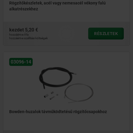
Rögzítőkészletek, acél vagy nemesacél vékony falú
alkatrészekhez
kezdet
5,20 €
RÉSZLETEK
hozzáértve Áfa
hozzáértve szállítási költségek
03096-14
Bowden-huzalok távműködtetésű rögzítőcsapokhoz