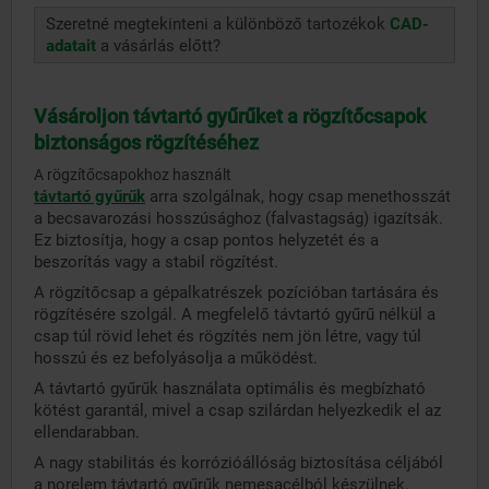
Szeretné megtekinteni a különböző tartozékok
CAD-
adatait
a vásárlás előtt?
Vásároljon távtartó gyűrűket a rögzítőcsapok
biztonságos rögzítéséhez
A rögzítőcsapokhoz használt
távtartó gyűrűk
arra szolgálnak, hogy csap menethosszát
a becsavarozási hosszúsághoz (falvastagság) igazítsák.
Ez biztosítja, hogy a csap pontos helyzetét és a
beszorítás vagy a stabil rögzítést.
A rögzítőcsap a gépalkatrészek pozícióban tartására és
rögzítésére szolgál. A megfelelő távtartó gyűrű nélkül a
csap túl rövid lehet és rögzítés nem jön létre, vagy túl
hosszú és ez befolyásolja a működést.
A távtartó gyűrűk használata optimális és megbízható
kötést garantál, mivel a csap szilárdan helyezkedik el az
ellendarabban.
A nagy stabilitás és korrózióállóság biztosítása céljából
a norelem távtartó gyűrűk nemesacélból készülnek.