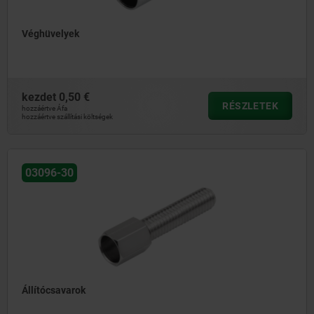
Véghüvelyek
kezdet
0,50 €
RÉSZLETEK
hozzáértve Áfa
hozzáértve szállítási költségek
03096-30
Állítócsavarok