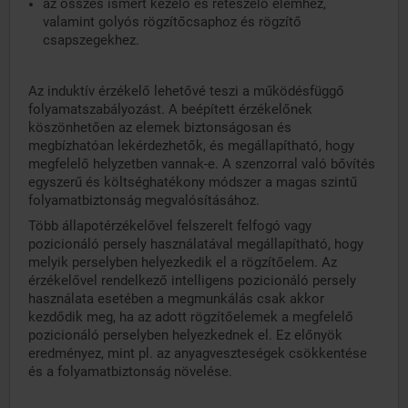
az összes ismert kezelő és reteszelő elemhez,
valamint golyós rögzítőcsaphoz és rögzítő
csapszegekhez.
Az induktív érzékelő lehetővé teszi a működésfüggő
folyamatszabályozást. A beépített érzékelőnek
köszönhetően az elemek biztonságosan és
megbízhatóan lekérdezhetők, és megállapítható, hogy
megfelelő helyzetben vannak-e. A szenzorral való bővítés
egyszerű és költséghatékony módszer a magas szintű
folyamatbiztonság megvalósításához.
Több állapotérzékelővel felszerelt felfogó vagy
pozicionáló persely használatával megállapítható, hogy
melyik perselyben helyezkedik el a rögzítőelem. Az
érzékelővel rendelkező intelligens pozicionáló persely
használata esetében a megmunkálás csak akkor
kezdődik meg, ha az adott rögzítőelemek a megfelelő
pozicionáló perselyben helyezkednek el. Ez előnyök
eredményez, mint pl. az anyagveszteségek csökkentése
és a folyamatbiztonság növelése.