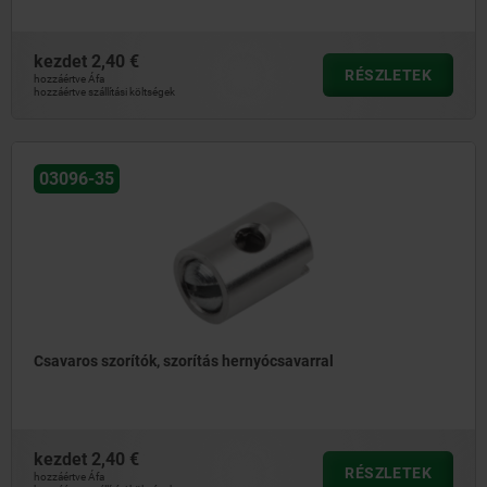
kezdet
2,40 €
RÉSZLETEK
hozzáértve Áfa
hozzáértve szállítási költségek
03096-35
Csavaros szorítók, szorítás hernyócsavarral
kezdet
2,40 €
RÉSZLETEK
hozzáértve Áfa