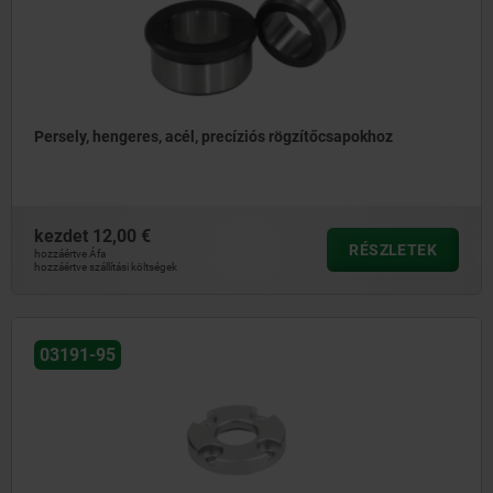
Persely, hengeres, acél, precíziós rögzítőcsapokhoz
kezdet
12,00 €
RÉSZLETEK
hozzáértve Áfa
hozzáértve szállítási költségek
03191-95