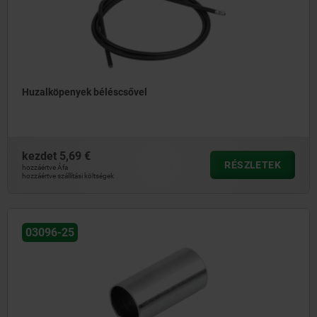
Huzalköpenyek béléscsővel
kezdet
5,69 €
RÉSZLETEK
hozzáértve Áfa
hozzáértve szállítási költségek
03096-25