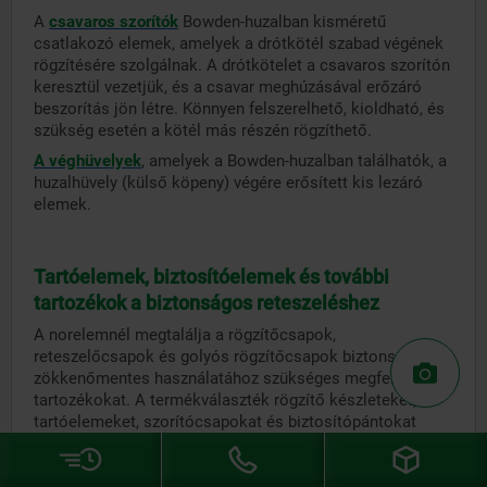
A
csavaros szorítók
Bowden-huzalban kisméretű
csatlakozó elemek, amelyek a drótkötél szabad végének
rögzítésére szolgálnak. A drótkötelet a csavaros szorítón
keresztül vezetjük, és a csavar meghúzásával erőzáró
beszorítás jön létre. Könnyen felszerelhető, kioldható, és
szükség esetén a kötél más részén rögzíthető.
A véghüvelyek
, amelyek a Bowden-huzalban találhatók, a
huzalhüvely (külső köpeny) végére erősített kis lezáró
elemek.
Tartóelemek, biztosítóelemek és további
tartozékok a biztonságos reteszeléshez
A norelemnél megtalálja a rögzítőcsapok,
reteszelőcsapok és golyós rögzítőcsapok biztonságos és
zökkenőmentes használatához szükséges megfelelő
tartozékokat. A termékválaszték rögzítő készleteket,
tartóelemeket, szorítócsapokat és biztosítópántokat
tartalmaz:
A rögzítő készletek
vékonyfalú alkatrészekhez