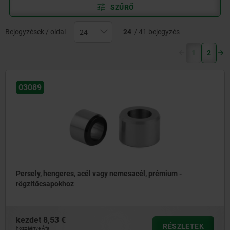
SZŰRŐ
Bejegyzések / oldal
24
/ 41 bejegyzés
(current)
1
2
03089
Persely, hengeres, acél vagy nemesacél, prémium -
rögzítőcsapokhoz
kezdet
8,53 €
RÉSZLETEK
hozzáértve Áfa