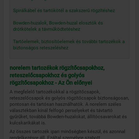
Spirálkábel és tartókötél a szakszerű rögzítéshez
Bowden-huzalok, Bowden-huzal elosztók és
drótkötelek a távműködtetéshez
Tartóelemek, biztosítóelemek és további tartozékok a
biztonságos reteszeléshez
norelem tartozékok rögzítőcsapokhoz,
reteszelőcsapokhoz és golyós
rögzítőcsapokhoz - Az Ön előnyei
A megfelelő tartozékokkal a rögzítőcsapok,
reteszelőcsapok és golyós rögzítőcsapok biztonságosan,
pontosan és tartósan használhatók. A norelem széles
választékban kínál felfogó perselyeket és távtartó
gyűrűket, továbbá Bowden-huzalokat, állítócsavarokat és
kulcskarikákat is.
Az összes tartozék ipari minőségben készül, és azonnal
rendelkezésre áll. Ezáltal személyre szabott