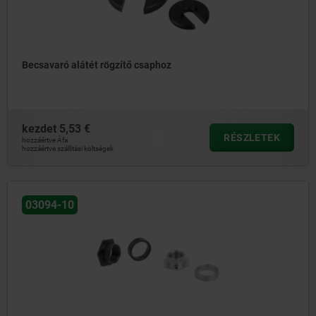
Becsavaró alátét rögzítő csaphoz
kezdet
5,53 €
RÉSZLETEK
hozzáértve Áfa
hozzáértve szállítási költségek
03094-10