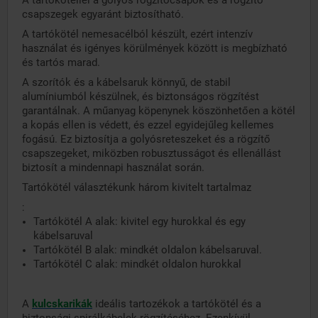
A tartókötéllel a golyós rögzítőcsapok és a rögzítő
csapszegek egyaránt biztosítható.
A tartókötél nemesacélból készült, ezért intenzív
használat és igényes körülmények között is megbízható
és tartós marad.
A szorítók és a kábelsaruk könnyű, de stabil
alumíniumból készülnek, és biztonságos rögzítést
garantálnak. A műanyag köpenynek köszönhetően a kötél
a kopás ellen is védett, és ezzel egyidejűleg kellemes
fogású. Ez biztosítja a golyósreteszeket és a rögzítő
csapszegeket, miközben robusztusságot és ellenállást
biztosít a mindennapi használat során.
Tartókötél választékunk három kivitelt tartalmaz
:
Tartókötél A alak: kivitel egy hurokkal és egy
kábelsaruval
Tartókötél B alak: mindkét oldalon kábelsaruval.
Tartókötél C alak: mindkét oldalon hurokkal
A
kulcskarikák
ideális tartozékok a tartókötél és a