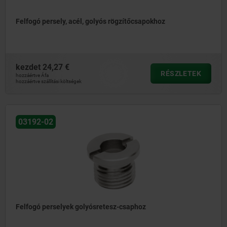
Felfogó persely, acél, golyós rögzítőcsapokhoz
kezdet
24,27 €
RÉSZLETEK
hozzáértve Áfa
hozzáértve szállítási költségek
03192-02
Felfogó perselyek golyósretesz-csaphoz