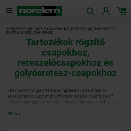
text.skipToContent
text.skipToNavigation
TARTOZÉKOK RÖGZÍTŐ CSAPOKHOZ, RETESZELŐCSAPOKHOZ ÉS
GOLYÓSRETESZ-CSAPOKHOZ
Tartozékok rögzítő
csapokhoz,
reteszelőcsapokhoz és
golyósretesz-csapokhoz
The norelem range offers a comprehensive selection of
accessories to support the effective installation and use of
indexing plungers, cam-action indexing plungers, and ball lock
pins, including bushes, spacer rings, mounting plates, Bowden
cables, and setscrews.
Több