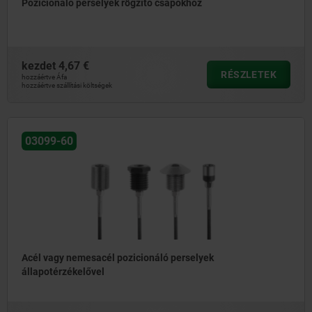
Pozicionáló perselyek rögzítő csapokhoz
kezdet
4,67 €
RÉSZLETEK
hozzáértve Áfa
hozzáértve szállítási költségek
03099-60
Acél vagy nemesacél pozicionáló perselyek
állapotérzékelővel