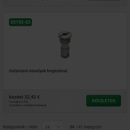
03192-03
Golyózáró-hüvelyek forgózárral
kezdet
32,42 €
RÉSZLETEK
hozzáértve Áfa
hozzáértve szállítási költségek
Bejegyzések / oldal
24
/ 41 bejegyzés