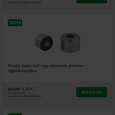
hozzáértve szállítási költségek
03089
Persely, kúpos, acél vagy nemesacél, prémium -
rögzítőcsapokhoz
kezdet
9,13 €
RÉSZLETEK
hozzáértve Áfa
hozzáértve szállítási költségek