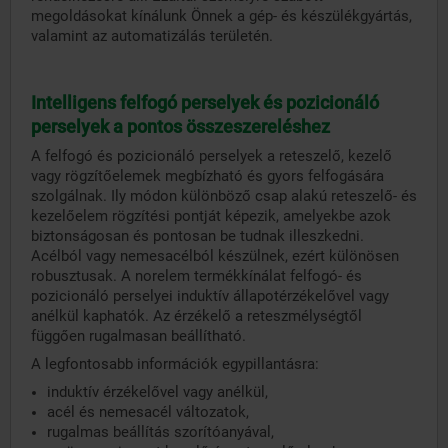
megoldásokat kínálunk Önnek a gép- és készülékgyártás,
valamint az automatizálás területén.
Intelligens felfogó perselyek és pozicionáló
perselyek a pontos összeszereléshez
A felfogó és pozicionáló perselyek a reteszelő, kezelő
vagy rögzítőelemek megbízható és gyors felfogására
szolgálnak. Ily módon különböző csap alakú reteszelő- és
kezelőelem rögzítési pontját képezik, amelyekbe azok
biztonságosan és pontosan be tudnak illeszkedni.
Acélból vagy nemesacélból készülnek, ezért különösen
robusztusak. A norelem termékkínálat felfogó- és
pozicionáló perselyei induktív állapotérzékelővel vagy
anélkül kaphatók. Az érzékelő a reteszmélységtől
függően rugalmasan beállítható.
A legfontosabb információk egypillantásra:
induktív érzékelővel vagy anélkül,
acél és nemesacél változatok,
rugalmas beállítás szorítóanyával,