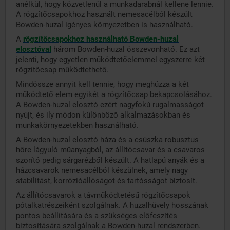
anélkül, hogy közvetlenül a munkadarabnál kellene lennie.
A rögzítőcsapokhoz használt nemesacélból készült
Bowden-huzal igényes környezetben is használható.
A
rögzítőcsapokhoz használható Bowden-huzal
elosztóval
három Bowden-huzal összevonható. Ez azt
jelenti, hogy egyetlen működtetőelemmel egyszerre két
rögzítőcsap működtethető.
Mindössze annyit kell tennie, hogy meghúzza a két
működtető elem egyikét a rögzítőcsap bekapcsolásához.
A Bowden-huzal elosztó ezért nagyfokú rugalmasságot
nyújt, és ily módon különböző alkalmazásokban és
munkakörnyezetekben használható.
A Bowden-huzal elosztó háza és a csúszka robusztus
hőre lágyuló műanyagból, az állítócsavar és a csavaros
szorító pedig sárgarézből készült. A hatlapú anyák és a
házcsavarok nemesacélból készülnek, amely nagy
stabilitást, korrózióállóságot és tartósságot biztosít.
Az állítócsavarok a távműködtetésű rögzítőcsapok
pótalkatrészeiként szolgálnak. A huzalhüvely hosszának
pontos beállítására és a szükséges előfeszítés
biztosítására szolgálnak a Bowden-huzal rendszerben.