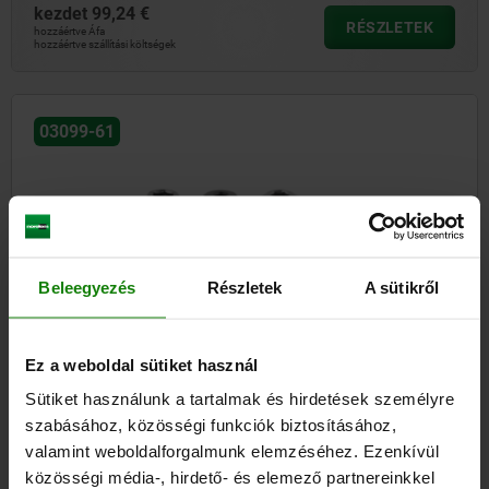
kezdet
99,24 €
RÉSZLETEK
hozzáértve Áfa
hozzáértve szállítási költségek
03099-61
Beleegyezés
Részletek
A sütikről
Acél vagy nemesacél pozicionáló perselyek
állapotérzékelőhöz
Ez a weboldal sütiket használ
Sütiket használunk a tartalmak és hirdetések személyre
kezdet
15,35 €
szabásához, közösségi funkciók biztosításához,
RÉSZLETEK
hozzáértve Áfa
hozzáértve szállítási költségek
valamint weboldalforgalmunk elemzéséhez. Ezenkívül
közösségi média-, hirdető- és elemező partnereinkkel