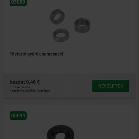
03089
Távtartó gyűrűk nemesacél
kezdet
0,46 €
RÉSZLETEK
hozzáértve Áfa
hozzáértve szállítási költségek
03094