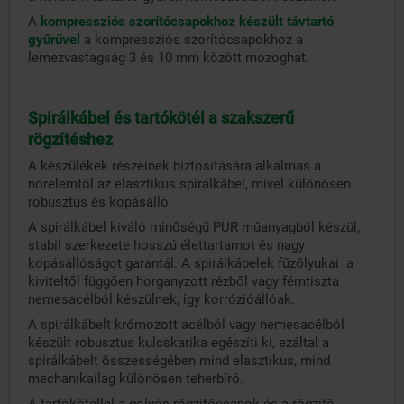
A
kompressziós szorítócsapokhoz készült távtartó
gyűrűvel
a kompressziós szorítócsapokhoz a
lemezvastagság 3 és 10 mm között mozoghat.
Spirálkábel és tartókötél a szakszerű
rögzítéshez
A készülékek részeinek biztosítására alkalmas a
norelemtől az elasztikus spirálkábel, mivel különösen
robusztus és kopásálló.
A spirálkábel kiváló minőségű PUR műanyagból készül,
stabil szerkezete hosszú élettartamot és nagy
kopásállóságot garantál. A spirálkábelek fűzőlyukai a
kiviteltől függően horganyzott rézből vagy fémtiszta
nemesacélból készülnek, így korrózióállóak.
A spirálkábelt krómozott acélból vagy nemesacélból
készült robusztus kulcskarika egészíti ki, ezáltal a
spirálkábelt összességében mind elasztikus, mind
mechanikailag különösen teherbíró.