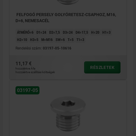
FELFOGÓ PERSELY GOLYÓRETESZ-CSAPHOZ, M16,
D=6, NEMESACÉL
ÁTMÉRŐ=6
D1=24
D2=7,5
D3=24
D4=17,5
H=20
H1=3
H2=10
H3=5
M=M16
SW=6
T=5
T1=3
Rendelési szám:
03197-05-10616
11,17 €
RÉSZLETEK
hozzáértve Áfa
hozzáértve szállítási költségek
03197-05