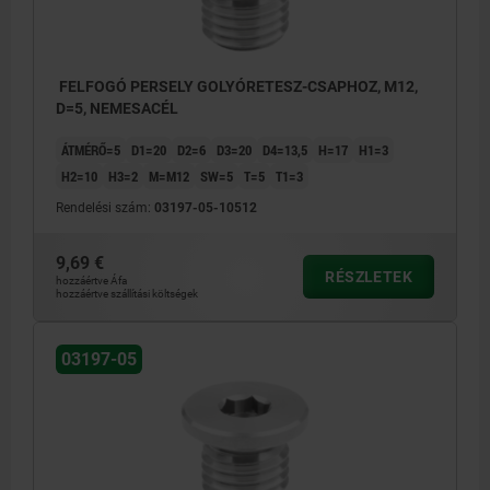
FELFOGÓ PERSELY GOLYÓRETESZ-CSAPHOZ, M12,
D=5, NEMESACÉL
ÁTMÉRŐ=5
D1=20
D2=6
D3=20
D4=13,5
H=17
H1=3
H2=10
H3=2
M=M12
SW=5
T=5
T1=3
Rendelési szám:
03197-05-10512
9,69 €
RÉSZLETEK
hozzáértve Áfa
hozzáértve szállítási költségek
03197-05