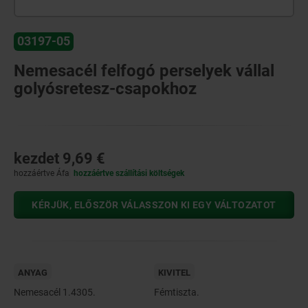
03197-05
Nemesacél felfogó perselyek vállal
golyósretesz-csapokhoz
kezdet
9,69 €
hozzáértve Áfa
hozzáértve szállítási költségek
KÉRJÜK, ELŐSZÖR VÁLASSZON KI EGY VÁLTOZATOT
ANYAG
KIVITEL
Nemesacél 1.4305.
Fémtiszta.