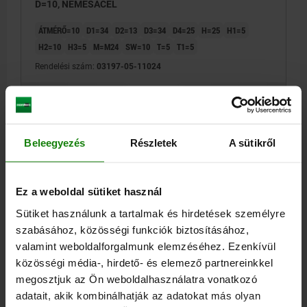
D=10, NEMESACÉL
ÁTMÉRŐ=10
D1=34
D2=13
D3=34
D4=25
H=25
H1=5
H2=10
H3=5
M=M24
SW=10
T=5
T1=5
Rendelési szám:
03197-05-11024
19,20 €
RÉSZLETEK
hozzáértve Áfa
hozzáértve szállítási költségek
Beleegyezés
Részletek
A sütikről
03197-05
Ez a weboldal sütiket használ
Sütiket használunk a tartalmak és hirdetések személyre
szabásához, közösségi funkciók biztosításához,
valamint weboldalforgalmunk elemzéséhez. Ezenkívül
közösségi média-, hirdető- és elemező partnereinkkel
FELFOGÓ PERSELY GOLYÓRETESZ-CSAPHOZ, M24,
megosztjuk az Ön weboldalhasználatra vonatkozó
D=12, NEMESACÉL
adatait, akik kombinálhatják az adatokat más olyan