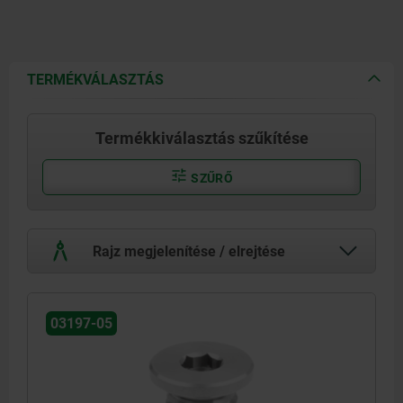
TERMÉKVÁLASZTÁS
Termékkiválasztás szűkítése
SZŰRŐ
Rajz megjelenítése / elrejtése
03197-05