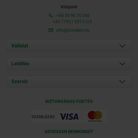
Központ
+36 30 96 70 340
+43 7752 / 2311123
info@norelem.hu
Vállalat
Rólunk
Letöltés
Aktuális
Documents
Szerviz
Kapcsolat
Szállítási feltételek
BIZTONSÁGOS FIZETÉS
Tanúsítványok
KÖVESSEN BENNÜNKET