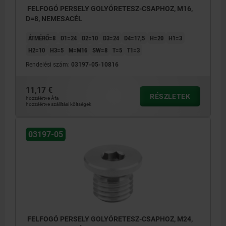
FELFOGÓ PERSELY GOLYÓRETESZ-CSAPHOZ, M16,
D=8, NEMESACÉL
ÁTMÉRŐ=8
D1=24
D2=10
D3=24
D4=17,5
H=20
H1=3
H2=10
H3=5
M=M16
SW=8
T=5
T1=3
Rendelési szám:
03197-05-10816
11,17 €
RÉSZLETEK
hozzáértve Áfa
hozzáértve szállítási költségek
03197-05
FELFOGÓ PERSELY GOLYÓRETESZ-CSAPHOZ, M24,