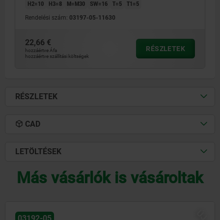
H2=10
H3=8
M=M30
SW=16
T=5
T1=5
Rendelési szám:
03197-05-11630
22,66 €
RÉSZLETEK
hozzáértve Áfa
hozzáértve szállítási költségek
RÉSZLETEK
CAD
LETÖLTÉSEK
Más vásárlók is vásároltak
ÚJ
03199