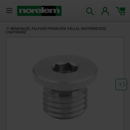
text.skipToContent
text.skipToNavigation
NEMESACÉL FELFOGÓ PERSELYEK VÁLLAL GOLYÓSRETESZ-
CSAPOKHOZ