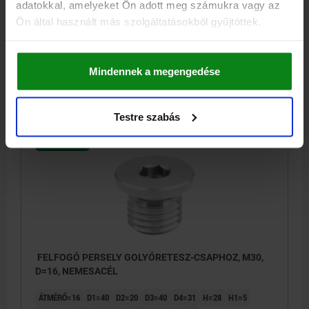
adatokkal, amelyeket Ön adott meg számukra vagy az
ÁTMÉRŐ=12
D1=34
D2=15
D3=34
D4=25
H=25
H1=5
Ön által használt más szolgáltatásokból gyűjtöttek.
H2=10
H3=5
M=M24
SW=12
T=5
T1=5
Rendelési szám:
03197-05-11224
Mindennek a megengedése
19,20 €
RÉSZLETEK
hozzáértve Áfa
hozzáértve szállítási költségek
Testre szabás
03197-05
FELFOGÓ PERSELY GOLYÓRETESZ-CSAPHOZ, M30,
D=16, NEMESACÉL
ÁTMÉRŐ=16
D1=40
D2=20
D3=40
D4=31
H=28
H1=5