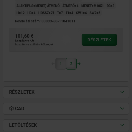
ALAKTÍPUS=MENET, ÁTMENŐ
ÁTMÉRŐ=4
MENET=M10X1
D3=3
H=12
H3=4
HOSSZ=27
T=7
T1=4
SW1=4
SW2=5
Rendelési szám:
03099-60-11041011
101,60 €
RÉSZLETEK
hozzáértve Áfa
hozzáértve szállítási költségek
1
2
RÉSZLETEK
CAD
LETÖLTÉSEK