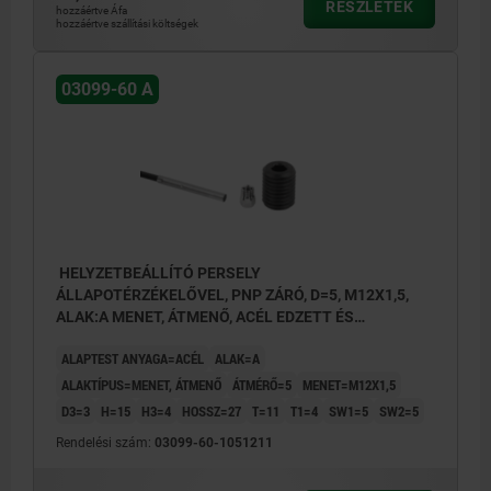
RÉSZLETEK
hozzáértve Áfa
hozzáértve szállítási költségek
03099-60 A
HELYZETBEÁLLÍTÓ PERSELY
ÁLLAPOTÉRZÉKELŐVEL, PNP ZÁRÓ, D=5, M12X1,5,
ALAK:A MENET, ÁTMENŐ, ACÉL EDZETT ÉS
BARNÍTOTT
ALAPTEST ANYAGA=ACÉL
ALAK=A
ALAKTÍPUS=MENET, ÁTMENŐ
ÁTMÉRŐ=5
MENET=M12X1,5
D3=3
H=15
H3=4
HOSSZ=27
T=11
T1=4
SW1=5
SW2=5
Rendelési szám:
03099-60-1051211