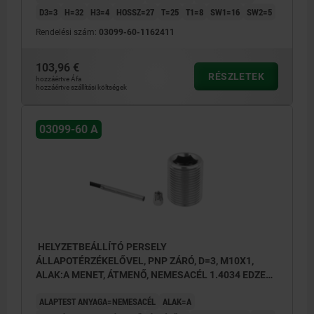
D3=3
H=32
H3=4
HOSSZ=27
T=25
T1=8
SW1=16
SW2=5
Rendelési szám:
03099-60-1162411
103,96 €
RÉSZLETEK
hozzáértve Áfa
hozzáértve szállítási költségek
03099-60 A
HELYZETBEÁLLÍTÓ PERSELY
ÁLLAPOTÉRZÉKELŐVEL, PNP ZÁRÓ, D=3, M10X1,
ALAK:A MENET, ÁTMENŐ, NEMESACÉL 1.4034 EDZETT
ÉS CSUPASZ
ALAPTEST ANYAGA=NEMESACÉL
ALAK=A