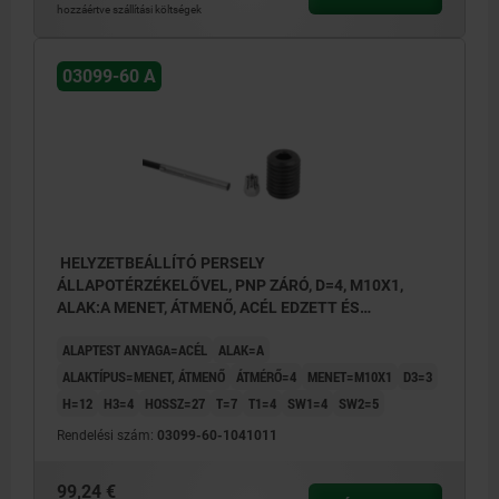
1) LED
hozzáértve szállítási költségek
03099-60 A
BN = Barna
BK = Fekete
BU = Kék
HELYZETBEÁLLÍTÓ PERSELY
ÁLLAPOTÉRZÉKELŐVEL, PNP ZÁRÓ, D=4, M10X1,
ALAK:A MENET, ÁTMENŐ, ACÉL EDZETT ÉS
BARNÍTOTT
ALAPTEST ANYAGA=ACÉL
ALAK=A
ALAKTÍPUS=MENET, ÁTMENŐ
ÁTMÉRŐ=4
MENET=M10X1
D3=3
H=12
H3=4
HOSSZ=27
T=7
T1=4
SW1=4
SW2=5
Rendelési szám:
03099-60-1041011
99,24 €