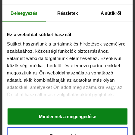
Rendelési szám:
03099-60-1101611
Beleegyezés
Részletek
A sütikről
101,60 €
RÉSZLETEK
hozzáértve Áfa
hozzáértve szállítási költségek
Ez a weboldal sütiket használ
Sütiket használunk a tartalmak és hirdetések személyre
03099-60 A
szabásához, közösségi funkciók biztosításához,
valamint weboldalforgalmunk elemzéséhez. Ezenkívül
közösségi média-, hirdető- és elemező partnereinkkel
megosztjuk az Ön weboldalhasználatra vonatkozó
adatait, akik kombinálhatják az adatokat más olyan
adatokkal, amelyeket Ön adott meg számukra vagy az
Ön által használt más szolgáltatásokból gyűjtöttek.
HELYZETBEÁLLÍTÓ PERSELY
ÁLLAPOTÉRZÉKELŐVEL, PNP ZÁRÓ, D=12, M20X1,5,
ALAK:A MENET, ÁTMENŐ, ACÉL EDZETT ÉS
Mindennek a megengedése
BARNÍTOTT
ALAPTEST ANYAGA=ACÉL
ALAK=A
ALAKTÍPUS=MENET, ÁTMENŐ
ÁTMÉRŐ=12
MENET=M20X1,5