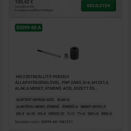
100,42 €
RÉSZLETEK
hozzáértve Áfa
hozzáértve szállítási költségek
03099-60 A
HELYZETBEÁLLÍTÓ PERSELY
ÁLLAPOTÉRZÉKELŐVEL, PNP ZÁRÓ, D=6, M12X1,5,
ALAK:A MENET, ÁTMENŐ, ACÉL EDZETT ÉS
BARNÍTOTT
ALAPTEST ANYAGA=ACÉL
ALAK=A
ALAKTÍPUS=MENET, ÁTMENŐ
ÁTMÉRŐ=6
MENET=M12X1,5
D3=3
H=15
H3=4
HOSSZ=27
T=11
T1=4
SW1=6
SW2=5
Rendelési szám:
03099-60-1061211