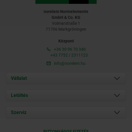
norelem Normelemente
GmbH & Co. KG
Volmarstraße 1
71706 Markgröningen
Központ
+36 30 96 70 340
+43 7752 / 2311123
info@norelem.hu
Vállalat
Rólunk
Letöltés
Aktuális
Documents
Szerviz
Kapcsolat
Szállítási feltételek
BIZTONSÁGOS FIZETÉS