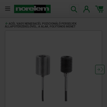
text.skipToContent
text.skipToNavigation
ACÉL VAGY NEMESACÉL POZICIONÁLÓ PERSELYEK
ÁLLAPOTÉRZÉKELŐVEL, A ALAK, FOLYTONOS MENET