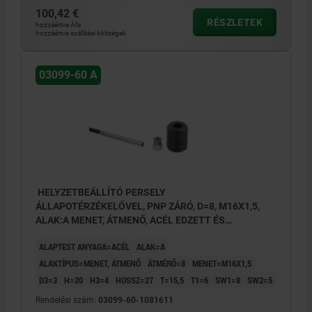
100,42 €
RÉSZLETEK
hozzáértve Áfa
hozzáértve szállítási költségek
03099-60 A
HELYZETBEÁLLÍTÓ PERSELY
ÁLLAPOTÉRZÉKELŐVEL, PNP ZÁRÓ, D=8, M16X1,5,
ALAK:A MENET, ÁTMENŐ, ACÉL EDZETT ÉS
BARNÍTOTT
ALAPTEST ANYAGA=ACÉL
ALAK=A
ALAKTÍPUS=MENET, ÁTMENŐ
ÁTMÉRŐ=8
MENET=M16X1,5
D3=3
H=20
H3=4
HOSSZ=27
T=15,5
T1=6
SW1=8
SW2=5
Rendelési szám:
03099-60-1081611