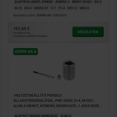
ALAKTÍPUS=MENET, ÁTMENŐ
ÁTMÉRŐ=3
MENET=M10X1
D3=3
H=12
H3=4
HOSSZ=27
T=7
T1=4
SW1=3
SW2=5
Rendelési szám:
03099-60-11031011
101,60 €
RÉSZLETEK
hozzáértve Áfa
hozzáértve szállítási költségek
03099-60 A
HELYZETBEÁLLÍTÓ PERSELY
ÁLLAPOTÉRZÉKELŐVEL, PNP ZÁRÓ, D=4, M10X1,
ALAK:A MENET, ÁTMENŐ, NEMESACÉL 1.4034 EDZETT
ÉS CSUPASZ
ALAPTEST ANYAGA=NEMESACÉL
ALAK=A