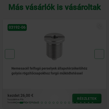
Más vásárlók is vásároltak
J
03199
Kulcskarikák, nemesacél
kezdet
0,21 €
RÉSZLETEK
hozzáértve Áfa
hozzáértve szállítási költségek