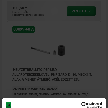
101,60 €
RÉSZLETEK
hozzáértve Áfa
hozzáértve szállítási költségek
03099-60 A
HELYZETBEÁLLÍTÓ PERSELY
ÁLLAPOTÉRZÉKELŐVEL, PNP ZÁRÓ, D=10, M16X1,5,
ALAK:A MENET, ÁTMENŐ, ACÉL EDZETT ÉS
BARNÍTOTT
ALAPTEST ANYAGA=ACÉL
ALAK=A
ALAKTÍPUS=MENET, ÁTMENŐ
ÁTMÉRŐ=10
MENET=M16X1,5
D3=3
H=20
H3=4
HOSSZ=27
T=15,5
T1=6
SW1=10
SW2=5