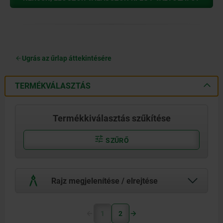
Ugrás az űrlap áttekintésére
TERMÉKVÁLASZTÁS
Termékkiválasztás szűkítése
SZŰRŐ
Rajz megjelenítése / elrejtése
1
2