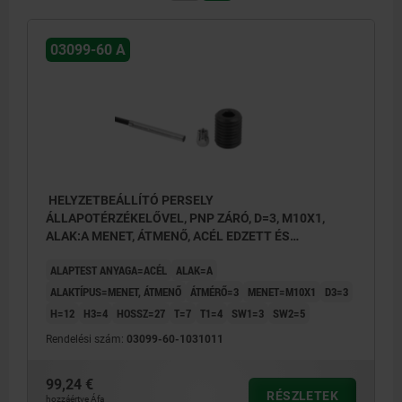
03099-60 A
HELYZETBEÁLLÍTÓ PERSELY
ÁLLAPOTÉRZÉKELŐVEL, PNP ZÁRÓ, D=3, M10X1,
ALAK:A MENET, ÁTMENŐ, ACÉL EDZETT ÉS
BARNÍTOTT
ALAPTEST ANYAGA=ACÉL
ALAK=A
ALAKTÍPUS=MENET, ÁTMENŐ
ÁTMÉRŐ=3
MENET=M10X1
D3=3
H=12
H3=4
HOSSZ=27
T=7
T1=4
SW1=3
SW2=5
Rendelési szám:
03099-60-1031011
99,24 €
RÉSZLETEK
hozzáértve Áfa