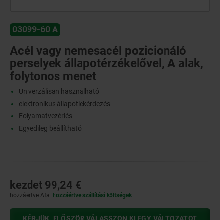
03099-60 A
Acél vagy nemesacél pozicionáló
perselyek állapotérzékelővel, A alak,
folytonos menet
Univerzálisan használható
elektronikus állapotlekérdezés
Folyamatvezérlés
Egyedileg beállítható
kezdet
99,24 €
hozzáértve Áfa
hozzáértve szállítási költségek
KÉRJÜK, ELŐSZÖR VÁLASSZON KI EGY VÁLTOZATOT