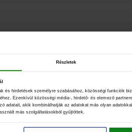
TÁBLÁZAT NAGYÍTÁSA
Részletek
Raktárról azonnal 
, rendszeres időközönként frissülnek.
Elérhető 1–2 héten
ál
mak és hirdetések személyre szabásához, közösségi funkciók biz
hez. Ezenkívül közösségi média-, hirdető- és elemező partner
A
zó adatait, akik kombinálhatják az adatokat más olyan adatokka
sznált más szolgáltatásokból gyűjtöttek.
14