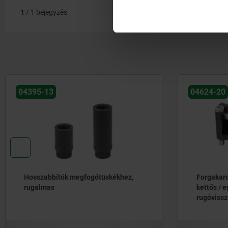
1
/ 1 bejegyzés
04395-13
04624-20
Hosszabbítók megfogótüskékhez,
Forgakaro
rugalmas
kettős / e
rugóvissz