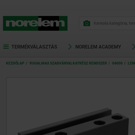
text.skipToContent
text.skipToNavigation
TERMÉKVÁLASZTÁS
NORELEM ACADEMY
KEZDŐLAP
RUGALMAS SZABVÁNYALKATRÉSZ RENDSZER
04000
LEN