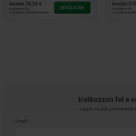
kezdet
28,24 €
kezdet
210
RÉSZLETEK
hozzáértve Áfa
hozzáértve Áfa
hozzáértve szállítási költségek
hozzáértve szállít
Iratkozzon fel a 
Legyen az első, aki értesítés