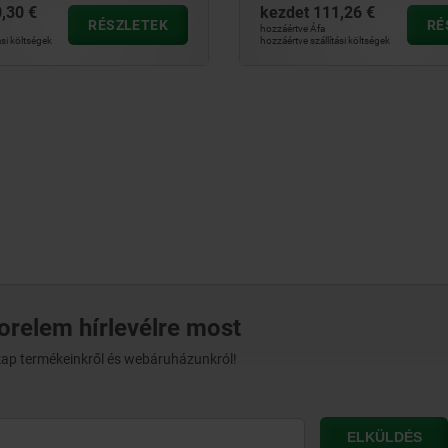
,30 €
kezdet
111,26 €
RÉSZLETEK
RÉ
hozzáértve Áfa
ási költségek
hozzáértve szállítási költségek
norelem hírlevélre most
t kap termékeinkről és webáruházunkról!