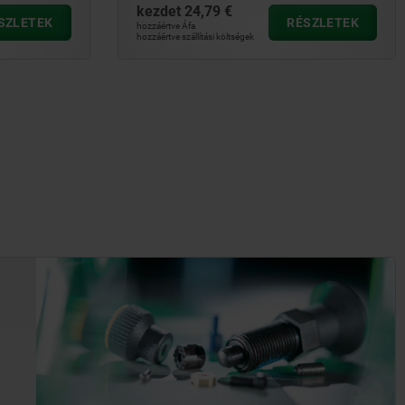
kezdet
24,79 €
SZLETEK
RÉSZLETEK
hozzáértve Áfa
hozzáértve szállítási költségek