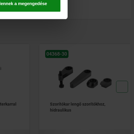
dennek a megengedése
04368-30
terkarral
Szorítókar lengő szorítókhoz,
hidraulikus