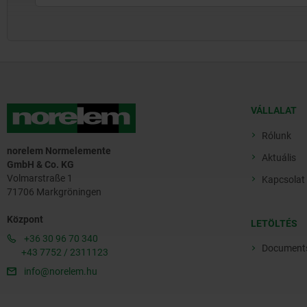
VÁLLALAT
Rólunk
norelem Normelemente
Aktuális
GmbH & Co. KG
Volmarstraße 1
Kapcsolat
71706 Markgröningen
Központ
LETÖLTÉS
+36 30 96 70 340
Document
+43 7752 / 2311123
info@norelem.hu