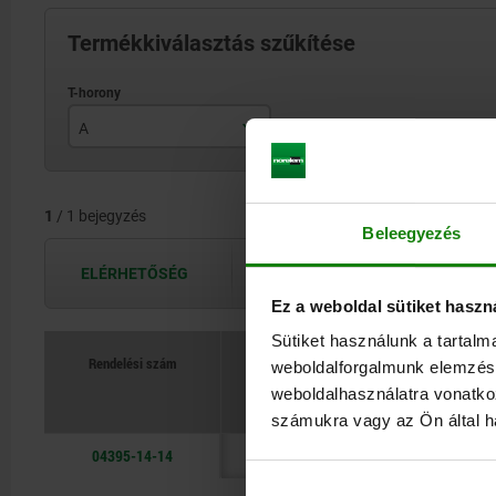
Termékkiválasztás szűkítése
A
14
1
/ 1 bejegyzés
Beleegyezés
ELÉRHETŐSÉG
A hozzáférhetőségek naponta többször
Ez a weboldal sütiket haszn
Sütiket használunk a tartal
Rendelési szám
weboldalforgalmunk elemzésé
weboldalhasználatra vonatko
számukra vagy az Ön által ha
04395-14-14