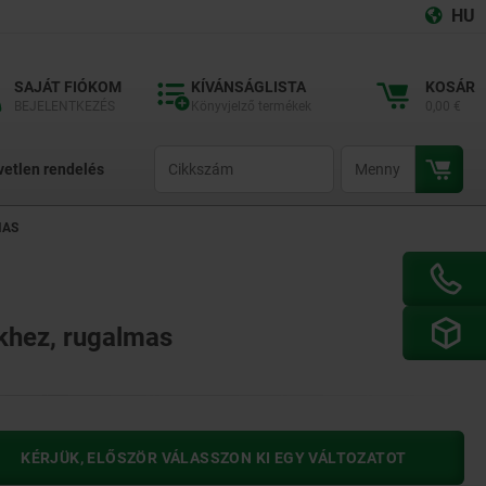
HU
SAJÁT FIÓKOM
KÍVÁNSÁGLISTA
KOSÁR
BEJELENTKEZÉS
Könyvjelző termékek
0,00 €
productCode
qty
vetlen rendelés
MAS
khez, rugalmas
KÉRJÜK, ELŐSZÖR VÁLASSZON KI EGY VÁLTOZATOT