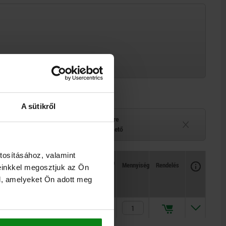
A sütikről
elérhető
Szállítási idő kérésre
 belül
Jelenleg nem elérhető
tosításához, valamint
Rendelkezésre állás
CAD
Mennyiség
Rendelés
einkkel megosztjuk az Ön
Ár
l, amelyeket Ön adott meg
171,84 €