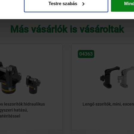
Testre szabás
Min
TÁBLÁZAT NAGYÍTÁSA
Más vásárlók is vásároltak
04363
s leszorítók hidraulikus
Lengő szorítók, mini, excen
gyszeri hatású,
atérítéssel