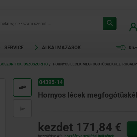
SERVICE
ALKALMAZÁSOK
Köz
GŐSZORÍTÓK, ÚSZÓSZORÍTÓ
HORNYOS LÉCEK MEGFOGÓTÜSKÉKHEZ, RUGAL
04395-14
Hornyos lécek megfogótüské
kezdet
171,84 €
hozzáértve Áfa
hozzáértve szállítási költségek