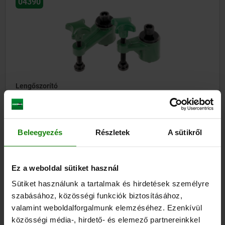
04390
Lengőszorító
kezdet
77,10 €
Beleegyezés
Részletek
A sütikről
RÉSZLETEK
hozzáértve Áfa
hozzáértve szállítási költségek
Ez a weboldal sütiket használ
Sütiket használunk a tartalmak és hirdetések személyre
04395-10
szabásához, közösségi funkciók biztosításához,
valamint weboldalforgalmunk elemzéséhez. Ezenkívül
közösségi média-, hirdető- és elemező partnereinkkel