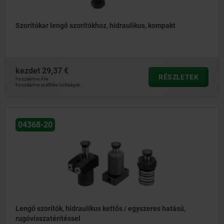
Szorítókar lengő szorítókhoz, hidraulikus, kompakt
kezdet
29,37 €
RÉSZLETEK
hozzáértve Áfa
hozzáértve szállítási költségek
04368-20
Lengő szorítók, hidraulikus kettős / egyszeres hatású,
rugóvisszatérítéssel