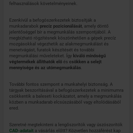
felhasználások követelményeinek.
Ezenkívül a befogószerkezetek biztosítják a
munkadarabok
precíz pozicionálását
, amely döntő
jelentőséggel bír a megmunkálás szempontjából. A
megbízható rögzítésnek köszönhetően a gépek precíz
mozgásokkal végezhetik az alakmegmunkálást és
menetvágást, furatok készítését és további
megmunkálási műveleteket. Így
kiváló minőségű
végtermékek állíthatók elő
és
csökken a selejt
mennyisége és az utómegmunkálás
.
További fontos szempont a munkahelyi biztonság. A
tárgyak beszorításával a befogószerkezetek a minimumra
csökkentik a baleseti kockázatot, amely a megmunkálás
közben a munkadarab elcsúszásából vagy eltolódásából
ered.
Szeretné megtekinteni a lengőszorítók vagy úszószorítók
CAD-adatait
a vásárlás előtt? Közvetlen hozzáférést kap