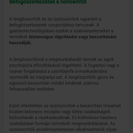
Befogószerkezetek a norelemtől
A lengőszorítók és az úszószorítók egyaránt a
befogószerkezetek csoportjához tartoznak. A
gyártástechnológiában ezeket a szabványelemeket a
termékek
biztonságos rögzítésére vagy beszorítására
használják.
A lengőszorítóval a megmunkálandó termék az egyik
szorítópofa elfordításával rögzíthető. A fogantyú vagy a
csavar forgatására a szorítópofa a munkadarabra
nyomódik és megtartja azt. A lengőszorítók gyors és
egyszerű beszorítási módot kínálnak számos
felhasználási területen.
Ezzel ellentétben az úszószorítók a beszorítási folyamat
közben bizonyos mozgási vagy tűrési szabadságok
biztosítanak a munkadarabnak. Ez különösen hasznos
szabálytalan formájú termékek megmunkálásánál. Az
úszószorítók problémamentesen alkalmazhatók olyan