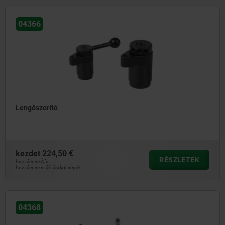
04366
Lengőszorító
kezdet
224,50 €
RÉSZLETEK
hozzáértve Áfa
hozzáértve szállítási költségek
04368