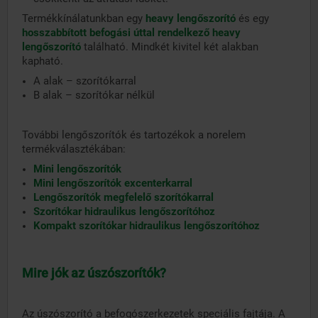
Termékkínálatunkban egy
heavy lengőszorító
és egy
hosszabbított befogási úttal rendelkező heavy
lengőszorító
található. Mindkét kivitel két alakban
kapható.
A alak – szorítókarral
B alak – szorítókar nélkül
További lengőszorítók és tartozékok a norelem
termékválasztékában:
Mini lengőszorítók
Mini lengőszorítók excenterkarral
Lengőszorítók
megfelelő szorítókarral
Szorítókar hidraulikus lengőszorítóhoz
Kompakt szorítókar hidraulikus lengőszorítóhoz
Mire jók az úszószorítók?
Az úszószorító a befogószerkezetek speciális fajtája. A