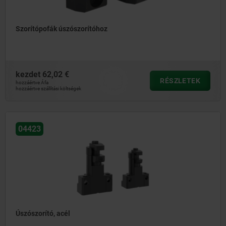
Szorítópofák úszószorítóhoz
kezdet
62,02 €
RÉSZLETEK
hozzáértve Áfa
hozzáértve szállítási költségek
04423
Úszószorító, acél