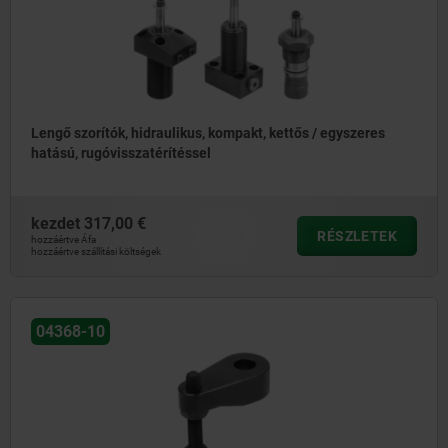
Lengő szorítók, hidraulikus, kompakt, kettős / egyszeres
hatású, rugóvisszatérítéssel
kezdet
317,00 €
RÉSZLETEK
hozzáértve Áfa
hozzáértve szállítási költségek
04368-10