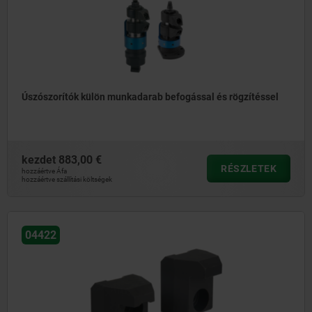
Úszószorítók külön munkadarab befogással és rögzítéssel
kezdet
883,00 €
RÉSZLETEK
hozzáértve Áfa
hozzáértve szállítási költségek
04422