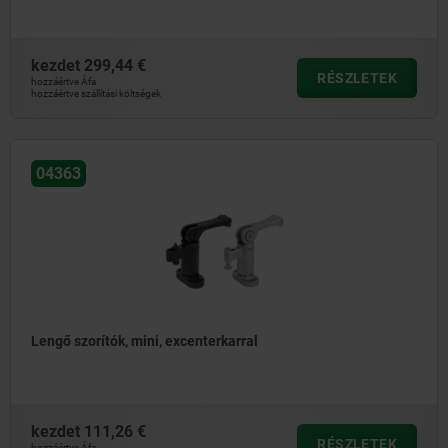
kezdet
299,44 €
RÉSZLETEK
hozzáértve Áfa
hozzáértve szállítási költségek
04363
Lengő szorítók, mini, excenterkarral
kezdet
111,26 €
RÉSZLETEK
hozzáértve Áfa