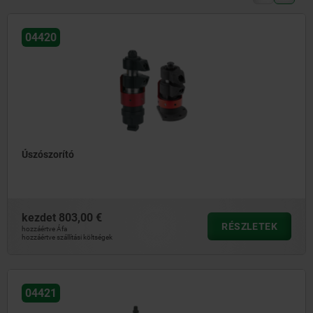
04420
Úszószorító
kezdet
803,00 €
RÉSZLETEK
hozzáértve Áfa
hozzáértve szállítási költségek
04421