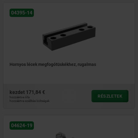
04395-14
Hornyos lécek megfogótüskékhez, rugalmas
kezdet
171,84 €
RÉSZLETEK
hozzáértve Áfa
hozzáértve szállítási költségek
04624-19