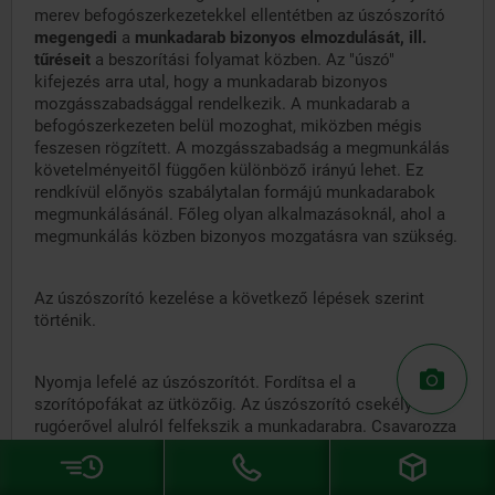
merev befogószerkezetekkel ellentétben az úszószorító
megengedi
a
munkadarab
bizonyos elmozdulását, ill.
tűréseit
a beszorítási folyamat közben. Az "úszó"
kifejezés arra utal, hogy a munkadarab bizonyos
mozgásszabadsággal rendelkezik. A munkadarab a
befogószerkezeten belül mozoghat, miközben mégis
feszesen rögzített. A mozgásszabadság a megmunkálás
követelményeitől függően különböző irányú lehet. Ez
rendkívül előnyös szabálytalan formájú munkadarabok
megmunkálásánál. Főleg olyan alkalmazásoknál, ahol a
megmunkálás közben bizonyos mozgatásra van szükség.
Az úszószorító kezelése a következő lépések szerint
történik.
Nyomja lefelé az úszószorítót. Fordítsa el a
szorítópofákat az ütközőig. Az úszószorító csekély
rugóerővel alulról felfekszik a munkadarabra. Csavarozza
be az úszószorítót a hatlapú anyával (SW 18), (ügyeljen a
min. és max. forgatónyomatékra). A befogási folyamat
közben egyszerre történik a munkadarab beszorítása és