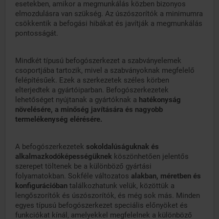
esetekben, amikor a megmunkálás közben bizonyos
elmozdulásra van szükség. Az úszószorítók a minimumra
csökkentik a befogási hibákat és javítják a megmunkálás
pontosságát.
Mindkét típusú befogószerkezet a szabványelemek
csoportjába tartozik, mivel a szabványoknak megfelelő
felépítésűek. Ezek a szerkezetek széles körben
elterjedtek a gyártóiparban. Befogószerkezetek
lehetőséget nyújtanak a gyártóknak a
hatékonyság
növelésére, a minőség javítására és nagyobb
termelékenység elérésére.
A befogószerkezetek
sokoldalúságuknak és
alkalmazkodóképességüknek
köszönhetően jelentős
szerepet töltenek be a különböző gyártási
folyamatokban. Sokféle változatos
alakban, méretben és
konfigurációban
találkozhatunk velük, közöttük a
lengőszorítók és úszószorítók, és még sok más. Minden
egyes típusú befogószerkezet speciális előnyöket és
funkciókat kínál, amelyekkel megfelelnek a különböző