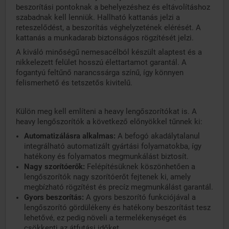
beszorítási pontoknak a behelyezéshez és eltávolításhoz
szabadnak kell lenniük. Hallható kattanás jelzi a
reteszelődést, a beszorítás véghelyzetének elérését. A
kattanás a munkadarab biztonságos rögzítését jelzi.
A kiváló minőségű nemesacélból készült alaptest és a
nikkelezett felület hosszú élettartamot garantál. A
fogantyú feltűnő narancssárga színű, így könnyen
felismerhető és tetszetős kivitelű.
Külön meg kell említeni a heavy lengőszorítókat is. A
heavy lengőszorítók a következő előnyökkel tűnnek ki:
Automatizálásra alkalmas:
A befogó akadálytalanul
integrálható automatizált gyártási folyamatokba, így
hatékony és folyamatos megmunkálást biztosít.
Nagy szorítóerők:
Felépítésüknek köszönhetően a
lengőszorítók nagy szorítóerőt fejtenek ki, amely
megbízható rögzítést és precíz megmunkálást garantál.
Gyors beszorítás:
A gyors beszorító funkciójával a
lengőszorító gördülékeny és hatékony beszorítást tesz
lehetővé, ez pedig növeli a termelékenységet és
csökkenti az átfutási időket.