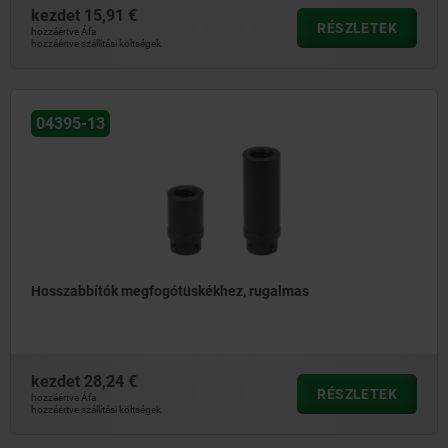
kezdet
15,91 €
RÉSZLETEK
hozzáértve Áfa
hozzáértve szállítási költségek
04395-13
Hosszabbítók megfogótüskékhez, rugalmas
kezdet
28,24 €
RÉSZLETEK
hozzáértve Áfa
hozzáértve szállítási költségek