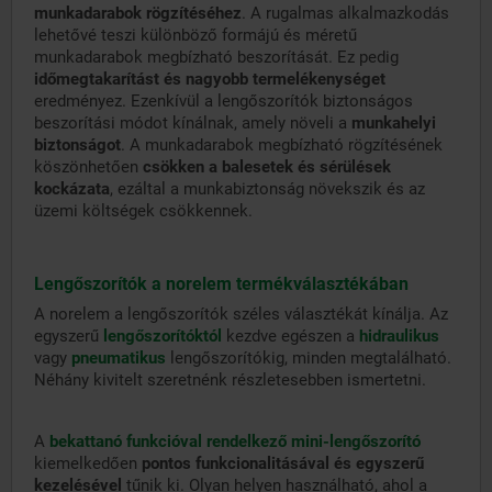
munkadarabok rögzítéséhez
. A rugalmas alkalmazkodás
lehetővé teszi különböző formájú és méretű
munkadarabok megbízható beszorítását. Ez pedig
időmegtakarítást és nagyobb termelékenységet
eredményez. Ezenkívül a lengőszorítók biztonságos
beszorítási módot kínálnak, amely növeli a
munkahelyi
biztonságot
. A munkadarabok megbízható rögzítésének
köszönhetően
csökken a balesetek és sérülések
kockázata
, ezáltal a munkabiztonság növekszik és az
üzemi költségek csökkennek.
Lengőszorítók a norelem termékválasztékában
A norelem a lengőszorítók széles választékát kínálja. Az
egyszerű
lengőszorítóktól
kezdve egészen a
hidraulikus
vagy
pneumatikus
lengőszorítókig, minden megtalálható.
Néhány kivitelt szeretnénk részletesebben ismertetni.
A
bekattanó funkcióval rendelkező mini-lengőszorító
kiemelkedően
pontos funkcionalitásával és egyszerű
kezelésével
tűnik ki. Olyan helyen használható, ahol a