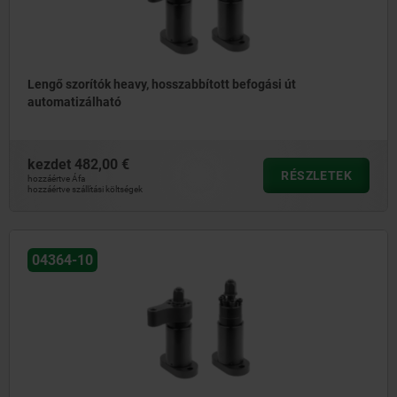
Lengő szorítók heavy, hosszabbított befogási út
automatizálható
kezdet
482,00 €
RÉSZLETEK
hozzáértve Áfa
hozzáértve szállítási költségek
04364-10