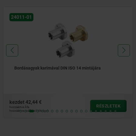
24011-01
Bordásagyak karimával DIN ISO 14 mintájára
kezdet
42,44 €
RÉSZLETEK
hozzáértve Áfa
hozzáértve szállítási költségek