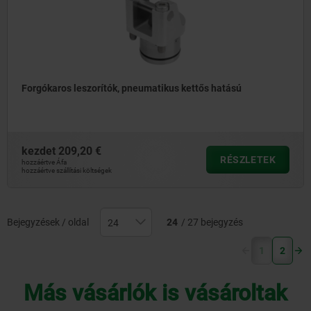
Forgókaros leszorítók, pneumatikus kettős hatású
kezdet
209,20 €
RÉSZLETEK
hozzáértve Áfa
hozzáértve szállítási költségek
Bejegyzések / oldal
24
/ 27 bejegyzés
(current)
1
2
Más vásárlók is vásároltak