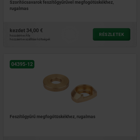
Szorítócsavarok feszítőgyűrűvel megfogótüskékhez,
rugalmas
kezdet
34,00 €
RÉSZLETEK
hozzáértve Áfa
hozzáértve szállítási költségek
04395-12
Feszítőgyűrű megfogótüskékhez, rugalmas