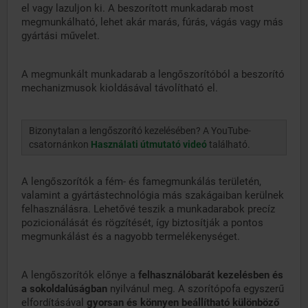
el vagy lazuljon ki. A beszorított munkadarab most
megmunkálható, lehet akár marás, fúrás, vágás vagy más
gyártási művelet.
A megmunkált munkadarab a lengőszorítóból a beszorító
mechanizmusok kioldásával távolítható el.
Bizonytalan a lengőszorító kezelésében? A YouTube-
csatornánkon
Használati útmutató videó
található.
A lengőszorítók a fém- és famegmunkálás területén,
valamint a gyártástechnológia más szakágaiban kerülnek
felhasználásra. Lehetővé teszik a munkadarabok precíz
pozicionálását és rögzítését, így biztosítják a pontos
megmunkálást és a nagyobb termelékenységet.
A lengőszorítók előnye a
felhasználóbarát kezelésben és
a sokoldalúságban
nyilvánul meg. A szorítópofa egyszerű
elfordításával
gyorsan és könnyen beállítható
különböző