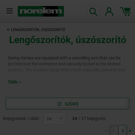
text.skipToContent
text.skipToNavigation
LENGŐSZORÍTÓK, ÚSZÓSZORÍTÓ
Lengőszorítók, úszószorító
Swing clamps are equipped with a swivelling arm that can be
pivoted over the workpiece and securely locked in the desired
position. The norelem range offers both manually operated and
automated swing clamp variants. Floating clamps complement
this product category, featuring a movable clamp that is
Több
particularly suited for irregularly shaped workpieces.
SZŰRŐ
Bejegyzések / oldal
24
/ 27 bejegyzés
(current)
1
2