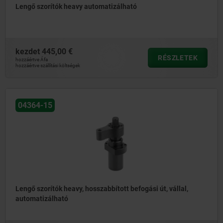
Lengő szorítók heavy automatizálható
kezdet
445,00 €
RÉSZLETEK
hozzáértve Áfa
hozzáértve szállítási költségek
04364-15
Lengő szorítók heavy, hosszabbított befogási út, vállal,
automatizálható