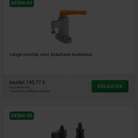
04364-01
Lengő szorítók, mini, bekattanó funkcióval
kezdet
140,77 €
RÉSZLETEK
hozzáértve Áfa
hozzáértve szállítási költségek
04364-05