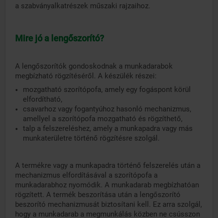
a szabványalkatrészek műszaki rajzaihoz.
Mire jó a lengőszorító?
A lengőszorítók gondoskodnak a munkadarabok
megbízható rögzítéséről. A készülék részei:
mozgatható szorítópofa, amely egy fogáspont körül
elfordítható,
csavarhoz vagy fogantyúhoz hasonló mechanizmus,
amellyel a szorítópofa mozgatható és rögzíthető,
talp a felszereléshez, amely a munkapadra vagy más
munkaterületre történő rögzítésre szolgál.
A termékre vagy a munkapadra történő felszerelés után a
mechanizmus elfordításával a szorítópofa a
munkadarabhoz nyomódik. A munkadarab megbízhatóan
rögzített. A termék beszorítása után a lengőszorító
beszorító mechanizmusát biztosítani kell. Ez arra szolgál,
hogy a munkadarab a megmunkálás közben ne csússzon