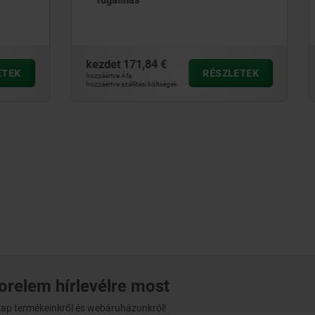
,84 €
kezdet
209,20 €
RÉSZLETEK
RÉ
hozzáértve Áfa
ási költségek
hozzáértve szállítási költségek
norelem hírlevélre most
t kap termékeinkről és webáruházunkról!