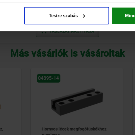
12
2
8
12
2
8
Testre szabás
Min
TÁBLÁZAT NAGYÍTÁSA
Más vásárlók is vásároltak
04624-19
lécek megfogótüskékhez,
Forgókaros leszorítók, pn
kettős hatású