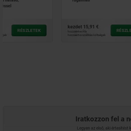
kezdet
15,91 €
kezdet
171
RÉSZLETEK
hozzáértve Áfa
hozzáértve Áfa
hozzáértve szállítási költségek
hozzáértve szállít
Iratkozzon fel a 
Legyen az első, aki értesítés