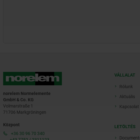
VÁLLALAT
Rólunk
norelem Normelemente
Aktuális
GmbH & Co. KG
Volmarstraße 1
Kapcsolat
71706 Markgröningen
Központ
LETÖLTÉS
+36 30 96 70 340
Document
+43 7752 / 2311123