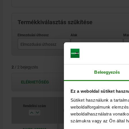
Termékkiválasztás szűkítése
Elmozduási úthossz
Alak
M
8
A
2
/ 2 bejegyzés
10 mm
B
Beleegyezés
ELÉRHETŐSÉG
A hozzáférhetőségek naponta többször
Ez a weboldal sütiket haszn
Sütiket használunk a tartal
Rendelési szám
weboldalforgalmunk elemzésé
Elmozduási úthossz
Alak
Max
weboldalhasználatra vonatko
számukra vagy az Ön által ha