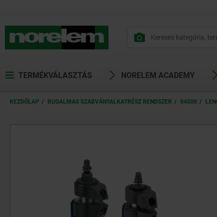
text.skipToContent
text.skipToNavigation
TERMÉKVÁLASZTÁS
NORELEM ACADEMY
KEZDŐLAP
RUGALMAS SZABVÁNYALKATRÉSZ RENDSZER
04000
LEN