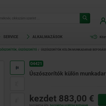
SERVICE
ALKALMAZÁSOK
Köz
GŐSZORÍTÓK, ÚSZÓSZORÍTÓ
ÚSZÓSZORÍTÓK KÜLÖN MUNKADARAB BEFOGÁSS
04421
Úszószorítók külön munkadara
kezdet
883,00 €
hozzáértve Áfa
hozzáértve szállítási költségek