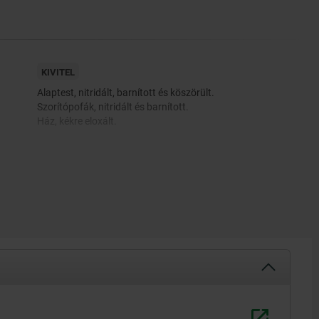
KIVITEL
Alaptest, nitridált, barnított és köszörült.
Szorítópofák, nitridált és barnított.
Ház, kékre eloxált.