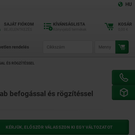
HU
SAJÁT FIÓKOM
KÍVÁNSÁGLISTA
KOSÁR
BEJELENTKEZÉS
Könyvjelző termékek
0,00 €
productCode
qty
vetlen rendelés
AL ÉS RÖGZÍTÉSSEL
b befogással és rögzítéssel
KÉRJÜK, ELŐSZÖR VÁLASSZON KI EGY VÁLTOZATOT