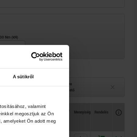
Támasztóerő max. 30 Nm (kN)
A sütikről
elérhető
Szállítási idő kérésre
 belül
Jelenleg nem elérhető
tosításához, valamint
Rendelkezésre állás
CAD
Mennyiség
Rendelés
einkkel megosztjuk az Ön
kN)
Ár
l, amelyeket Ön adott meg