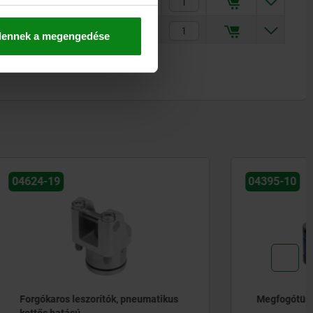
883,00 €
948,00 €
dennek a megengedése
04395-10
eumatikus
Megfogótüske, rugalmas