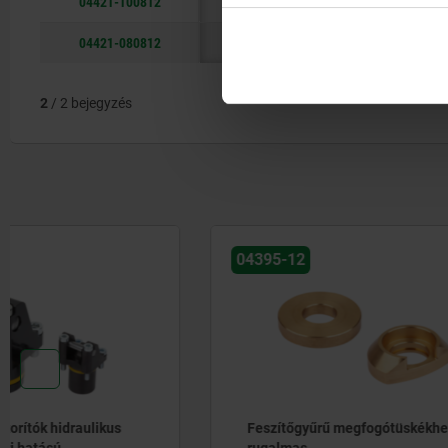
04421-100812
10 mm
A
04421-080812
8
B
2
/ 2 bejegyzés
04395-12
04395-14
Feszítőgyűrű megfogótüskékhez,
Hornyos 
rugalmas
rugalmas