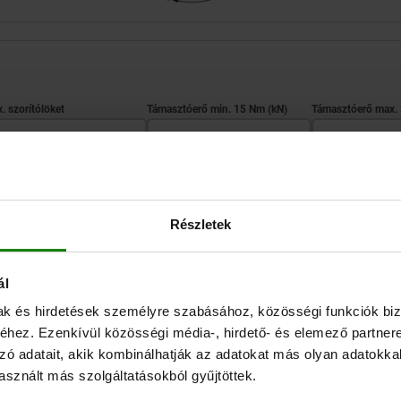
ax. szorítólöket
Támasztóerő min. 15 Nm (kN)
12
2
8
TÁBLÁZAT NAGYÍTÁSA
Részletek
Raktárról azonnal 
, rendszeres időközönként frissülnek.
Elérhető 1–2 héten
ál
mak és hirdetések személyre szabásához, közösségi funkciók biz
hez. Ezenkívül közösségi média-, hirdető- és elemező partner
. szorítólöket
Támasztóerő min. 15 Nm (kN)
Támasztóerő max. 30 Nm (
zó adatait, akik kombinálhatják az adatokat más olyan adatokka
sznált más szolgáltatásokból gyűjtöttek.