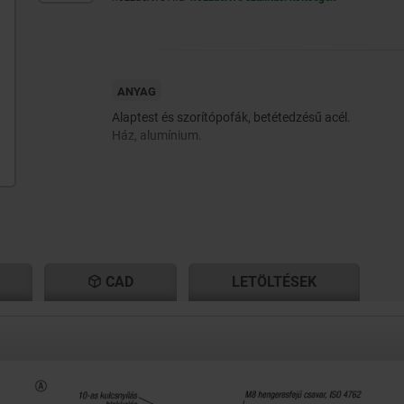
ANYAG
Alaptest és szorítópofák, betétedzésű acél.
Ház, alumínium.
CAD
LETÖLTÉSEK