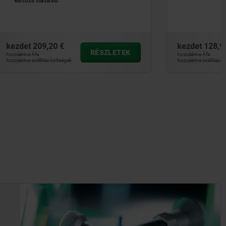
kezdet
128,93 €
SZLETEK
RÉSZLETEK
hozzáértve Áfa
hozzáértve szállítási költségek