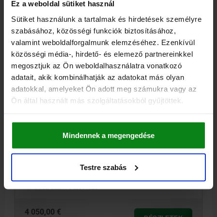
Ez a weboldal sütiket használ
04211
Sütiket használunk a tartalmak és hirdetések személyre
szabásához, közösségi funkciók biztosításához,
valamint weboldalforgalmunk elemzéséhez. Ezenkívül
közösségi média-, hirdető- és elemező partnereinkkel
megosztjuk az Ön weboldalhasználatra vonatkozó
adatait, akik kombinálhatják az adatokat más olyan
adatokkal, amelyeket Ön adott meg számukra vagy az
LÁNCFESZÍTŐ, F3=120, ACÉL NEMESÍTETT,
Ön által használt más szolgáltatásokból gyűjtöttek.
VPE=KÉSZLET
SZORÍTÓERŐ MAX. KN=120
SZÉLESSÉG=91
B1=64
B2=54
Mindennek a megengedése
D=M24
D1=98
H MAX. =209
H MIN. =166
H1 MAX.=260
H1 MIN.=199
H2=41
H3=33
LÖKET S=43
HOSSZ=58
L1=48
L2=86
S1=61
KULCSNYÍLÁS=65
Testre szabás
MAX. FORGATÓNYOMATÉK NM=300
Rendelési szám:
04211-120
4 050,00 €