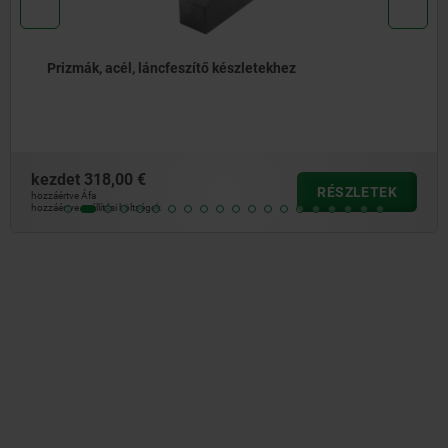
Szorítózárak, acél, láncfeszítő készletekhez
kezdet
154,51 €
SZLETEK
hozzáértve Áfa
hozzáértve szállítási költségek