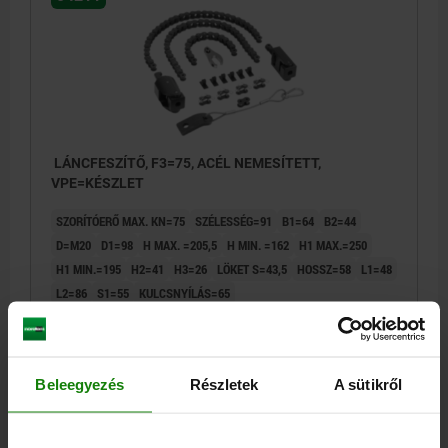
LÁNCFESZÍTŐ, F3=75, ACÉL NEMESÍTETT,
VPE=KÉSZLET
SZORÍTÓERŐ MAX. KN=75
SZÉLESSÉG=91
B1=64
B2=44
D=M20
D1=98
H MAX. =205,5
H MIN. =162
H1 MAX.=250
H1 MIN.=195
H2=41
H3=26
LÖKET S=43,5
HOSSZ=58
L1=48
L2=86
S1=55
KULCSNYÍLÁS=65
MAX. FORGATÓNYOMATÉK NM=190
Rendelési szám:
04211-75
Beleegyezés
Részletek
A sütikről
2 492,00 €
RÉSZLETEK
hozzáértve Áfa
hozzáértve szállítási költségek