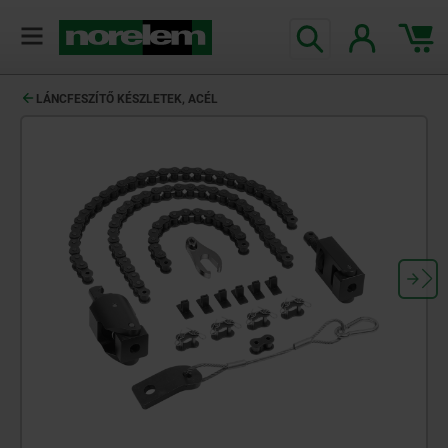
text.skipToContent
text.skipToNavigation
LÁNCFESZÍTŐ KÉSZLETEK, ACÉL