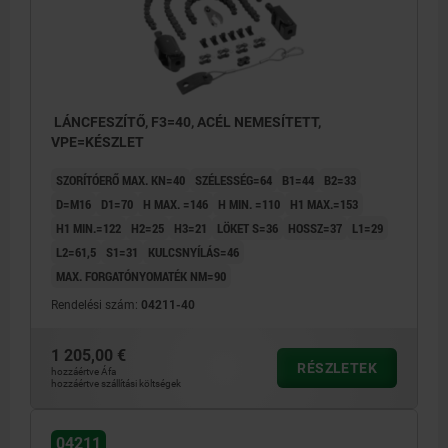
LÁNCFESZÍTŐ, F3=40, ACÉL NEMESÍTETT,
VPE=KÉSZLET
SZORÍTÓERŐ MAX. KN=40
SZÉLESSÉG=64
B1=44
B2=33
D=M16
D1=70
H MAX. =146
H MIN. =110
H1 MAX.=153
H1 MIN.=122
H2=25
H3=21
LÖKET S=36
HOSSZ=37
L1=29
L2=61,5
S1=31
KULCSNYÍLÁS=46
MAX. FORGATÓNYOMATÉK NM=90
Rendelési szám:
04211-40
1 205,00 €
RÉSZLETEK
hozzáértve Áfa
hozzáértve szállítási költségek
04211