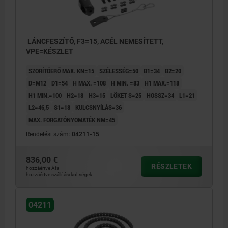
LÁNCFESZÍTŐ, F3=15, ACÉL NEMESÍTETT,
VPE=KÉSZLET
SZORÍTÓERŐ MAX. KN=15
SZÉLESSÉG=50
B1=34
B2=20
D=M12
D1=54
H MAX. =108
H MIN. =83
H1 MAX.=118
H1 MIN.=100
H2=18
H3=15
LÖKET S=25
HOSSZ=34
L1=21
L2=46,5
S1=18
KULCSNYÍLÁS=36
MAX. FORGATÓNYOMATÉK NM=45
Rendelési szám:
04211-15
836,00 €
RÉSZLETEK
hozzáértve Áfa
hozzáértve szállítási költségek
04211