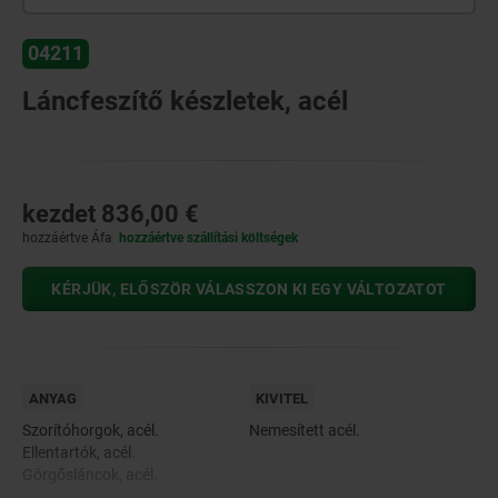
04211
Láncfeszítő készletek, acél
kezdet
836,00 €
hozzáértve Áfa
hozzáértve szállítási költségek
KÉRJÜK, ELŐSZÖR VÁLASSZON KI EGY VÁLTOZATOT
ANYAG
KIVITEL
Szorítóhorgok, acél.
Nemesített acél.
Ellentartók, acél.
Görgősláncok, acél.