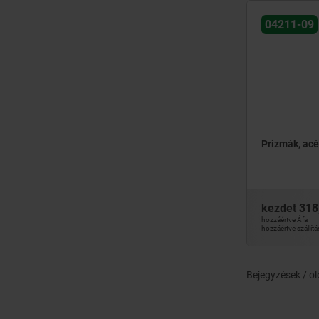
04211-09
Prizmák, acé
kezdet
318
hozzáértve Áfa
hozzáértve szállítá
Bejegyzések / ol