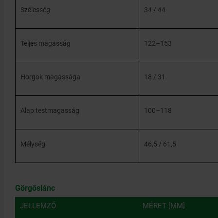
Szélesség
34 / 44
Teljes magasság
122–153
Horgok magassága
18 / 31
Alap testmagasság
100–118
Mélység
46,5 / 61,5
Görgőslánc
JELLEMZŐ
MÉRET [MM]