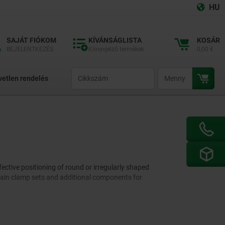
HU
SAJÁT FIÓKOM
KÍVÁNSÁGLISTA
KOSÁR
BEJELENTKEZÉS
Könyvjelző termékek
0,00 €
productCode
qty
vetlen rendelés
fective positioning of round or irregularly shaped
chain clamp sets and additional components for