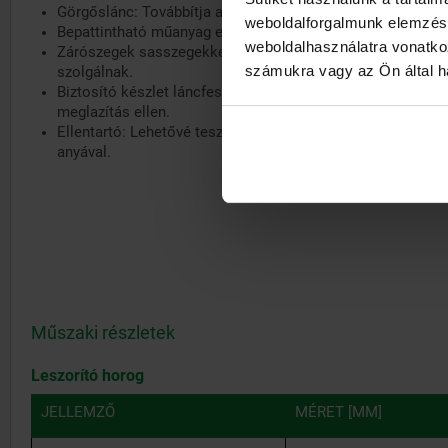
Görgőslánc: Továbbítja a szorítóerőt a munkadarabra.
weboldalforgalmunk elemzésé
Bepattintható műanyag elemek: Védik a munkadarab felüle
weboldalhasználatra vonatko
Zárószegek sasszegekkel: A lánc változatos meghosszabb
számukra vagy az Ön által ha
szolgálnak.
Biztosító készlet láncfeszítőkhöz: Biztosítja a láncot vélet
meglazítás ellen.
Ellentartó: Lehetővé teszi az előfeszítés beállítását egy re
anyával.
Műszaki részletek
Leszorító horog
JELLEMZŐ
MÉRET [MM]