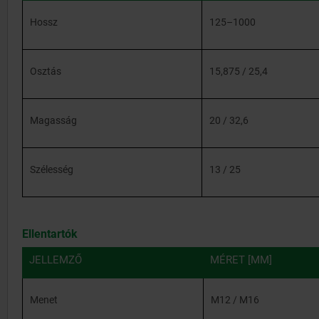
Hossz
125–1000
Osztás
15,875 / 25,4
Magasság
20 / 32,6
Szélesség
13 / 25
Ellentartók
JELLEMZŐ
MÉRET [MM]
Menet
M12 / M16