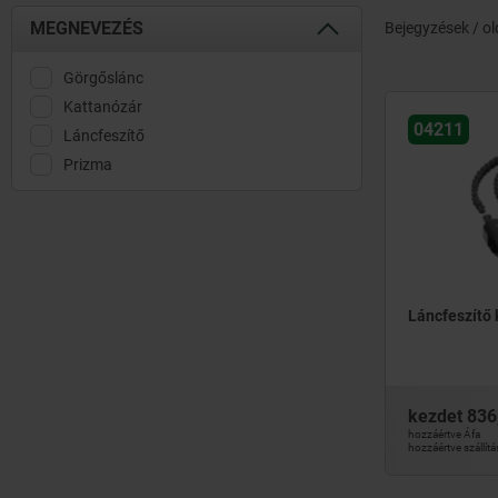
MEGNEVEZÉS
Bejegyzések / ol
Görgőslánc
Kattanózár
04211
Láncfeszítő
Prizma
Láncfeszítő 
kezdet
836
hozzáértve Áfa
hozzáértve szállítá