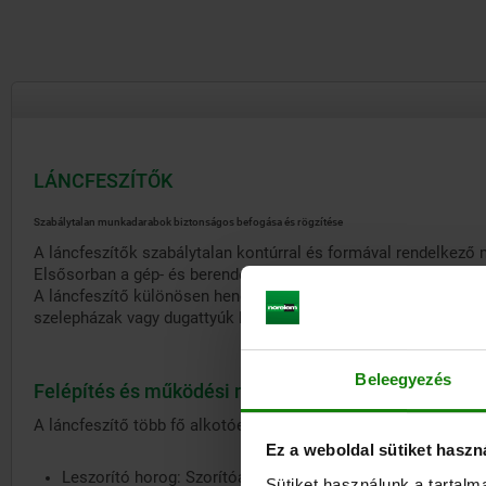
LÁNCFESZÍTŐK
Szabálytalan munkadarabok biztonságos befogása és rögzítése
A láncfeszítők szabálytalan kontúrral és formával rendelkez
Elsősorban a gép- és berendezésgyártásban kerülnek felhaszná
A láncfeszítő különösen hengeres munkadarabok,
szelepházak vagy dugattyúk befogására alkalmasak.
Beleegyezés
Felépítés és működési mód
A láncfeszítő több fő alkotóelemből áll, amelyek együttesen e
Ez a weboldal sütiket haszn
Leszorító horog: Szorítóanyán keresztül fejti ki a szorítóer
Sütiket használunk a tartal