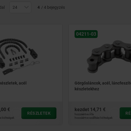
dal
4
/ 4 bejegyzés
04211-03
készletek, acél
Görgősláncok, acél, láncfeszít
készletekhez
,00 €
kezdet
14,71 €
RÉSZLETEK
RÉ
hozzáértve Áfa
si költségek
hozzáértve szállítási költségek