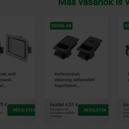
Más vásárlók is 
05596-60
0
rak,
Műanyag kattanózárak
süllyesztett
elforgatható, gombbal
al,
ató, zárható
zárható
1 €
kezdet
22,41 €
ke
RÉSZLETEK
hozzáértve Áfa
RÉSZLETEK
hozz
i 
hozzáértve szállítási 
hozzá
költségek
költ