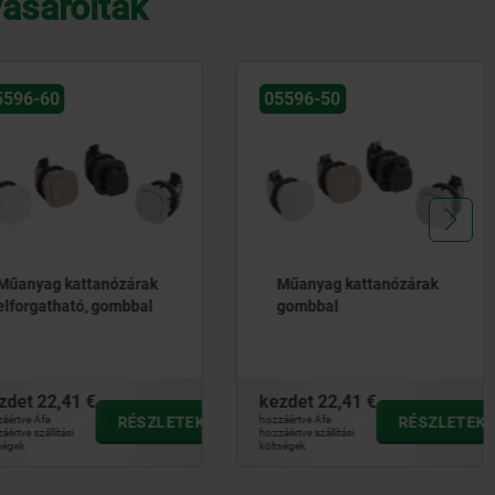
vásároltak
5596-50
05596-40
Műanyag kattanózárak
Műanyag kattanózárak
gombbal
reteszelhető,
fogantyúval
zdet
22,41 €
kezdet
2,96 €
áértve Áfa
RÉSZLETEK
hozzáértve Áfa
RÉSZLETEK
értve szállítási 
hozzáértve szállítási 
ségek
költségek