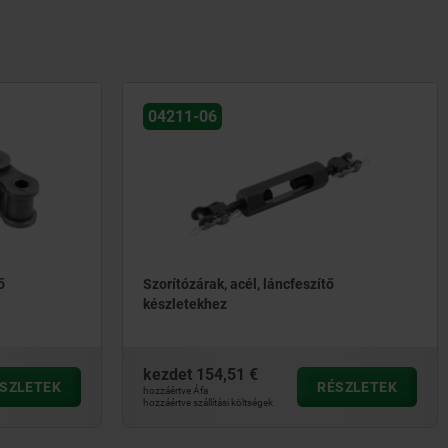
04211-06
ő
Szorítózárak, acél, láncfeszítő
készletekhez
kezdet
154,51 €
SZLETEK
RÉSZLETEK
hozzáértve Áfa
hozzáértve szállítási költségek