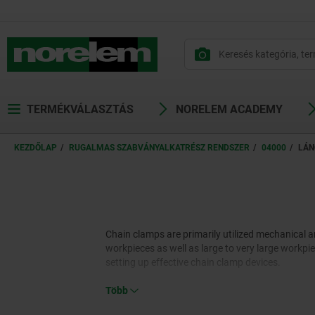
text.skipToContent
text.skipToNavigation
TERMÉKVÁLASZTÁS
NORELEM ACADEMY
KEZDŐLAP
RUGALMAS SZABVÁNYALKATRÉSZ RENDSZER
04000
LÁN
Chain clamps are primarily utilized mechanical an
workpieces as well as large to very large workpi
setting up effective chain clamp devices.
Több