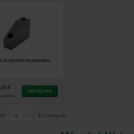
l, láncfeszítő készletekhez
,00 €
RÉSZLETEK
si költségek
dal
4
/ 4 bejegyzés