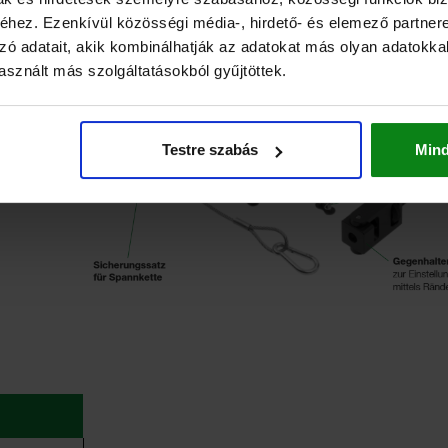
hez. Ezenkívül közösségi média-, hirdető- és elemező partner
tét.
zó adatait, akik kombinálhatják az adatokat más olyan adatokka
ítására
sznált más szolgáltatásokból gyűjtöttek.
len
cézett
Testre szabás
Min