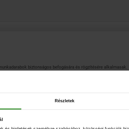
ő munkadarabok biztonságos befogására és rögzítésére alkalmasak.
lásra. Sokoldalúan alkalmazhatók, így a bonyolult munkadarabok sp
Részletek
gyenletes szorítóerőt fejtenek ki a munkadarabra:
ál
őt.
mak és hirdetések személyre szabásához, közösségi funkciók biz