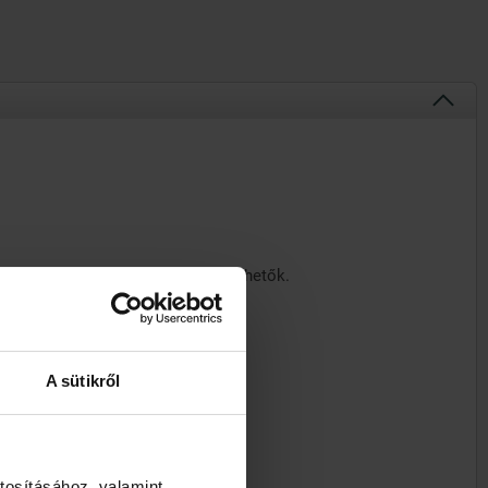
eciális eszközök nélkül is rögzíthetők.
A sütikről
tosításához, valamint