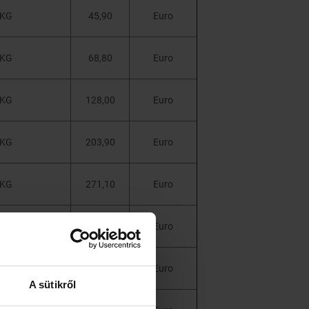
KG
45,90
Euro
KG
68,80
Euro
KG
128,00
Euro
KG
203,90
Euro
KG
271,10
Euro
KG
338,40
Euro
KG
405,70
Euro
A sütikről