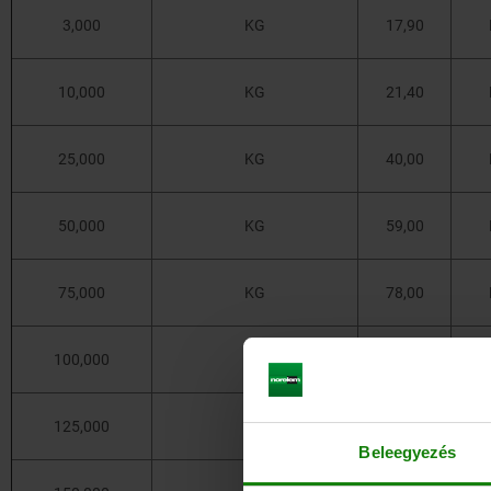
3,000
KG
17,90
10,000
KG
21,40
25,000
KG
40,00
50,000
KG
59,00
75,000
KG
78,00
100,000
KG
97,00
125,000
KG
116,00
Beleegyezés