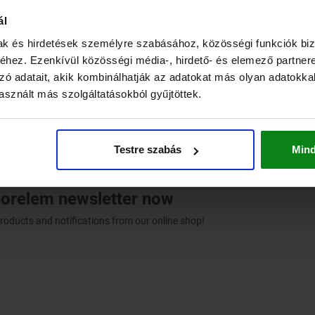
Euro
150,000
ál
mak és hirdetések személyre szabásához, közösségi funkciók biz
Euro
175,000
hez. Ezenkívül közösségi média-, hirdető- és elemező partner
zó adatait, akik kombinálhatják az adatokat más olyan adatokka
Euro
sznált más szolgáltatásokból gyűjtöttek.
Euro
Testre szabás
Min
norelem newsletter now
products and notifications from our online shop!