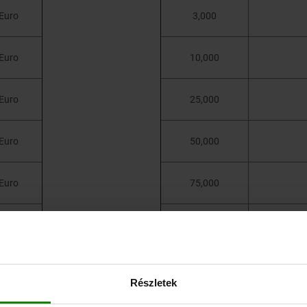
Euro
3,000
Euro
10,000
Euro
25,000
Euro
50,000
Euro
75,000
Euro
100,000
Euro
125,000
Részletek