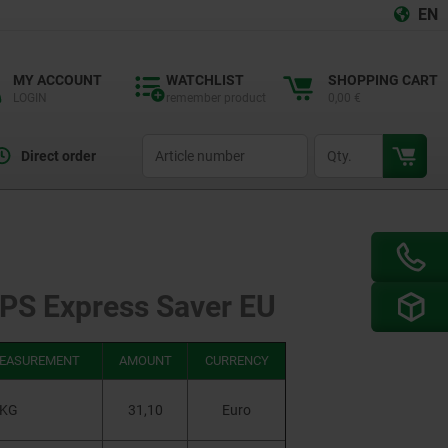
EN
MY ACCOUNT
WATCHLIST
SHOPPING CART
LOGIN
remember product
0,00 €
productCode
qty
Direct order
PS Express Saver EU
MEASUREMENT
AMOUNT
CURRENCY
KG
31,10
Euro