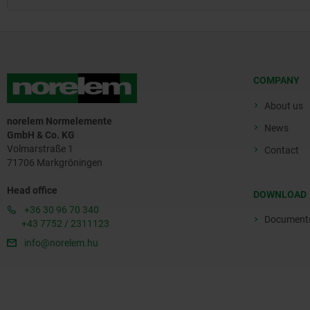
COMPANY
About us
norelem Normelemente
News
GmbH & Co. KG
Volmarstraße 1
Contact
71706 Markgröningen
Head office
DOWNLOAD
+36 30 96 70 340
Document
+43 7752 / 2311123
info@norelem.hu