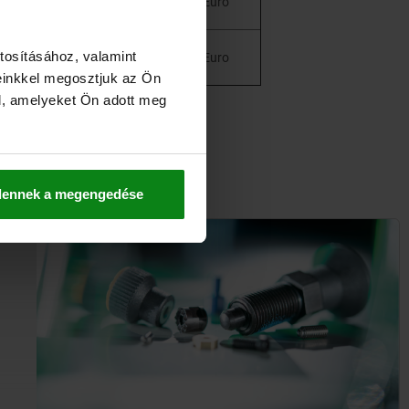
KG
473,00
Euro
tosításához, valamint
KG
540,30
Euro
einkkel megosztjuk az Ön
l, amelyeket Ön adott meg
dennek a megengedése