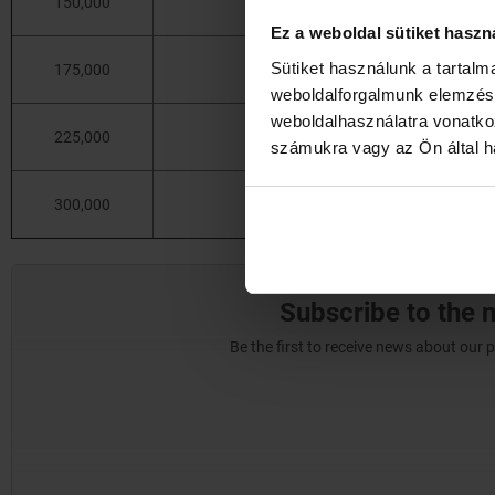
150,000
KG
135,00
Ez a weboldal sütiket haszn
Sütiket használunk a tartal
175,000
KG
154,00
weboldalforgalmunk elemzésé
weboldalhasználatra vonatko
225,000
KG
192,00
számukra vagy az Ön által ha
300,000
KG
230,00
Subscribe to the 
Be the first to receive news about our 