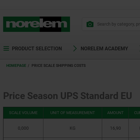
text.skipToContent
text.skipToNavigation
PRODUCT SELECTION
NORELEM ACADEMY
HOMEPAGE
PRICE SCALE SHIPPING COSTS
Price Season UPS Standard EU
SCALE VOLUME
UNIT OF MEASUREMENT
AMOUNT
CU
0,000
KG
16,90