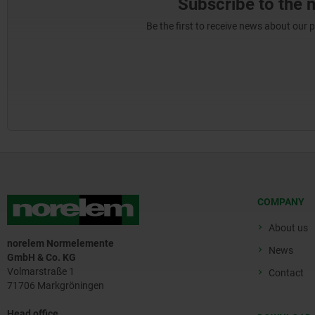
Subscribe to the 
Be the first to receive news about our 
COMPANY
About us
norelem Normelemente
News
GmbH & Co. KG
Volmarstraße 1
Contact
71706 Markgröningen
Head office