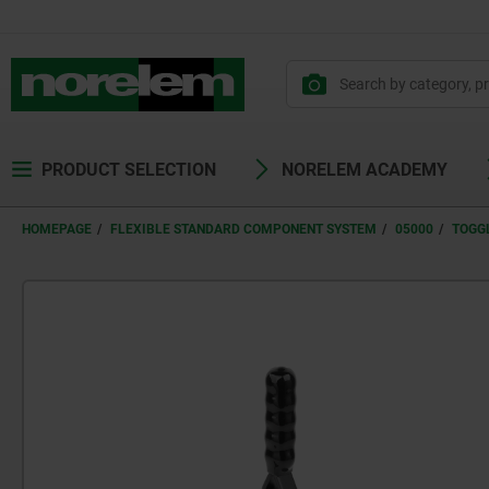
text.skipToContent
text.skipToNavigation
PRODUCT SELECTION
NORELEM ACADEMY
HOMEPAGE
FLEXIBLE STANDARD COMPONENT SYSTEM
05000
TOGG