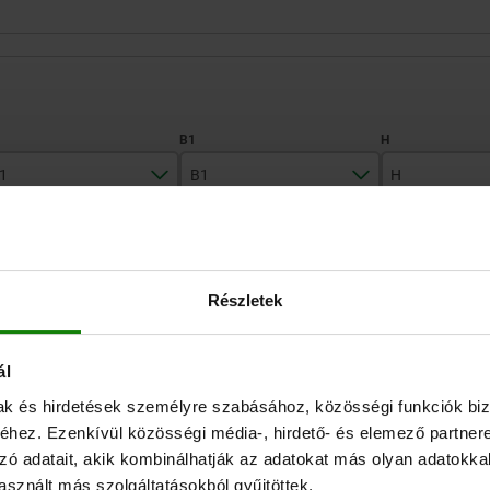
1
B1
H
26
34
88
ZOOM TABLE
27
37,8
125
Részletek
35
47
178
Available from sto
times a day at regular intervals.
Available in 1-2 w
ál
mak és hirdetések személyre szabásához, közösségi funkciók biz
B1
B1
H
H
L
L
M
M
A
A
B
B
B2
B2
B3
B3
hez. Ezenkívül közösségi média-, hirdető- és elemező partner
zó adatait, akik kombinálhatják az adatokat más olyan adatokka
sznált más szolgáltatásokból gyűjtöttek.