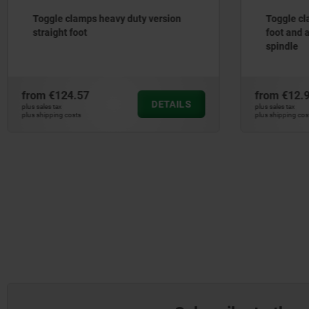
Toggle clamps heavy duty version
Toggle cl
straight foot
foot and 
spindle
from
€124.57
from
€12.
DETAILS
plus sales tax
plus sales tax
plus shipping costs
plus shipping cos