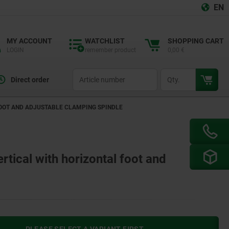
EN
MY ACCOUNT
WATCHLIST
SHOPPING CART
LOGIN
remember product
0,00 €
productCode
qty
Direct order
FOOT AND ADJUSTABLE CLAMPING SPINDLE
ertical with horizontal foot and