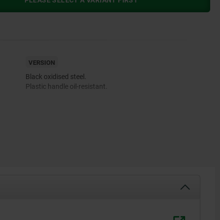
PLEASE SELECT A VARIANT FIRST
VERSION
Black oxidised steel.
Plastic handle oil-resistant.