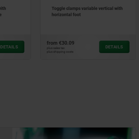
ith
Toggle clamps variable vertical with
e
horizontal foot
from
€30.09
DETAILS
DETAILS
plus sales tax
plus shipping costs