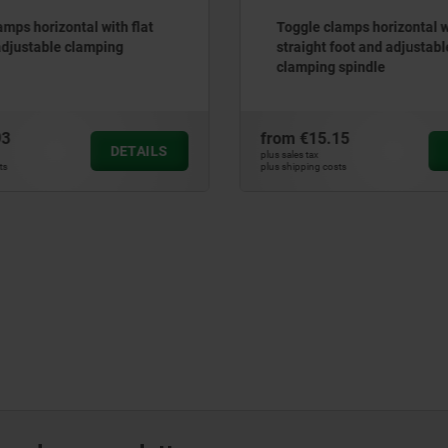
amps horizontal with flat
Toggle clamps horizontal w
adjustable clamping
straight foot and adjustabl
clamping spindle
93
from
€15.15
DETAILS
plus sales tax
ts
plus shipping costs