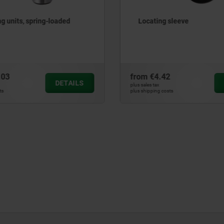
ts, spring-loaded
Locating sleeve
from
€4.42
DETAILS
DETA
plus sales tax
plus shipping costs