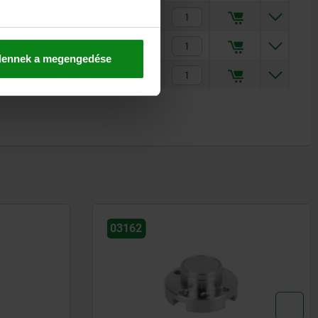
58
60
58
15
19
44
10
€584.00
48
50
48
12
15
35
8
€433.00
dennek a megengedése
58
60
58
15
19
44
10
€504.00
03162