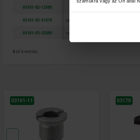
számukra vagy az Ön által ha
03161-02-12085
taper
A
20
85
03161-02-31670
cylindrical
C
16
70
03161-02-32085
cylindrical
C
20
85
4
of 4 entries
03161-11
03170