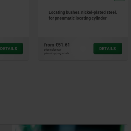
Locating bushes, nickel-plated steel,
for pneumatic locating cylinder
from
€51.61
ILS
DETAILS
plus sales tax
plus shipping costs