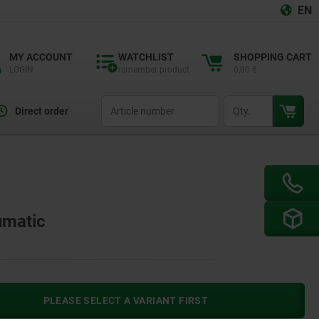
EN
MY ACCOUNT
WATCHLIST
SHOPPING CART
LOGIN
remember product
0,00 €
productCode
qty
Direct order
umatic
PLEASE SELECT A VARIANT FIRST