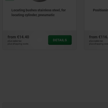
Locating bushes stainless steel, for
Positioning uni
locating cylinder, pneumatic
from
€14.40
from
€116.03
DETAILS
plus sales tax
plus sales tax
plus shipping costs
plus shipping costs