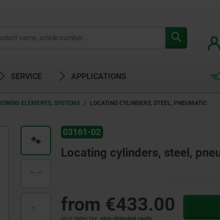
SERVICE
APPLICATIONS
TIONING ELEMENTS, SYSTEMS
LOCATING CYLINDERS, STEEL, PNEUMATIC
03161-02
Locating cylinders, steel, pne
from
€433.00
plus sales tax
plus shipping costs