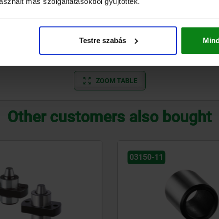
sznált más szolgáltatásokból gyűjtöttek.
58
57,5
48
31,5
M6
M8
72
48
47,5
38
20
M5
M6
60
Testre szabás
Min
58
57,5
48
26
M6
M8
72
ZOOM TABLE
Other customers also bought
03150-11