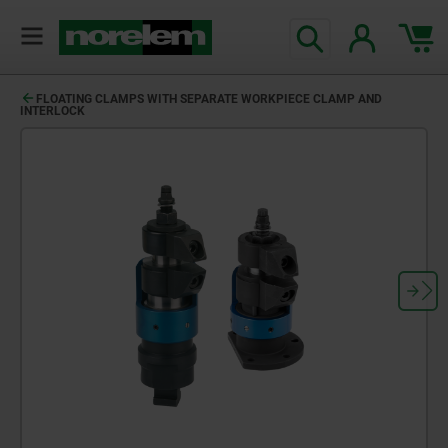
text.skipToContent
text.skipToNavigation
FLOATING CLAMPS WITH SEPARATE WORKPIECE CLAMP AND
INTERLOCK