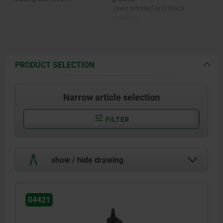
Jaws nitrided and black
oxidised.
Housing anodised blue.
PRODUCT SELECTION
Narrow article selection
FILTER
show / hide drawing
04421