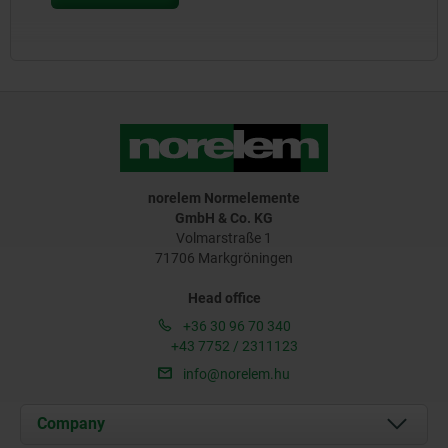
norelem Normelemente
GmbH & Co. KG
Volmarstraße 1
71706 Markgröningen
Head office
+36 30 96 70 340
+43 7752 / 2311123
info@norelem.hu
Company