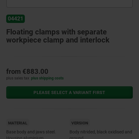
04421
Floating clamps with separate
workpiece clamp and interlock
from
€883.00
plus sales tax
plus shipping costs
PLEASE SELECT A VARIANT FIRST
MATERIAL
VERSION
Base body and jaws steel.
Body nitrided, black oxidised and
Housing aluminium.
ground.