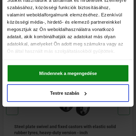
Sütiket használunk a tartalmak és hirdetések személyre
DETAILS
szabásához, közösségi funkciók biztosításához,
valamint weboldalforgalmunk elemzéséhez. Ezenkívül
CAD
közösségi média-, hirdető- és elemező partnereinkkel
megosztjuk az Ön weboldalhasználatra vonatkozó
DOWNLOADS
adatait, akik kombinálhatják az adatokat más olyan
adatokkal, amelyeket Ön adott meg számukra vagy az
Other customers also bought
Ön által használt más szolgáltatásokból gyűjtöttek.
NEW
Mindennek a megengedése
95019 inch
Testre szabás
ic solid
Steel plate swivel and fixed castors with vu
solid rubber tyres, medium-duty version - in