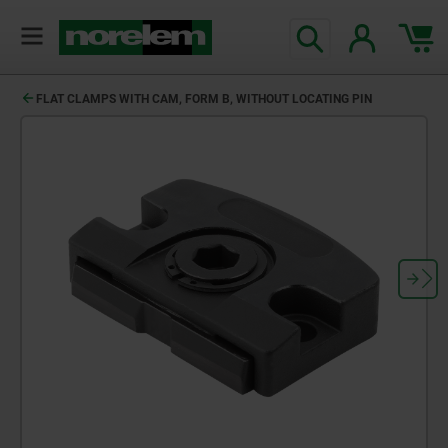
text.skipToContent
text.skipToNavigation
FLAT CLAMPS WITH CAM, FORM B, WITHOUT LOCATING PIN