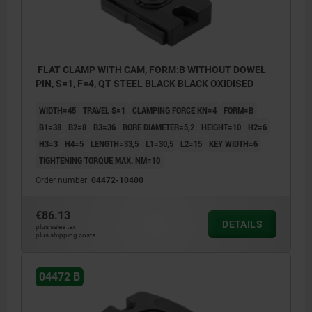
FLAT CLAMP WITH CAM, FORM:B WITHOUT DOWEL
PIN, S=1, F=4, QT STEEL BLACK BLACK OXIDISED
WIDTH=45
TRAVEL S=1
CLAMPING FORCE KN=4
FORM=B
B1=38
B2=8
B3=36
BORE DIAMETER=5,2
HEIGHT=10
H2=6
H3=3
H4=5
LENGTH=33,5
L1=30,5
L2=15
KEY WIDTH=6
TIGHTENING TORQUE MAX. NM=10
Order number:
04472-10400
€86.13
DETAILS
plus sales tax
plus shipping costs
1) Clamping start position
04472 B
2) Clamping end position