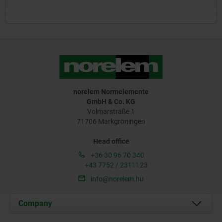
norelem Normelemente
GmbH & Co. KG
Volmarstraße 1
71706 Markgröningen
Head office
+36 30 96 70 340
+43 7752 / 2311123
info@norelem.hu
Company