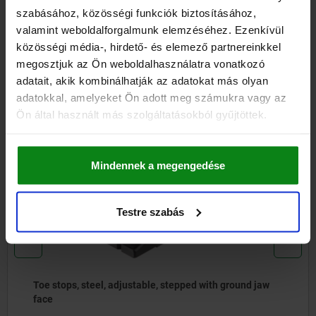
szabásához, közösségi funkciók biztosításához,
valamint weboldalforgalmunk elemzéséhez. Ezenkívül
CAD
közösségi média-, hirdető- és elemező partnereinkkel
megosztjuk az Ön weboldalhasználatra vonatkozó
DOWNLOADS
adatait, akik kombinálhatják az adatokat más olyan
adatokkal, amelyeket Ön adott meg számukra vagy az
Other customers also bought
Ön által használt más szolgáltatásokból gyűjtöttek.
Mindennek a megengedése
04470-05
Testre szabás
Toe stops, steel, adjustable, stepped with ground jaw
face