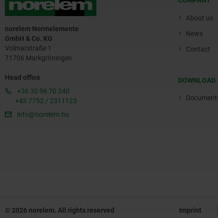
COMPANY
About us
norelem Normelemente
News
GmbH & Co. KG
Volmarstraße 1
Contact
71706 Markgröningen
Head office
DOWNLOAD
+36 30 96 70 340
Document
+43 7752 / 2311123
info@norelem.hu
© 2026 norelem. All rights reserved
Imprint