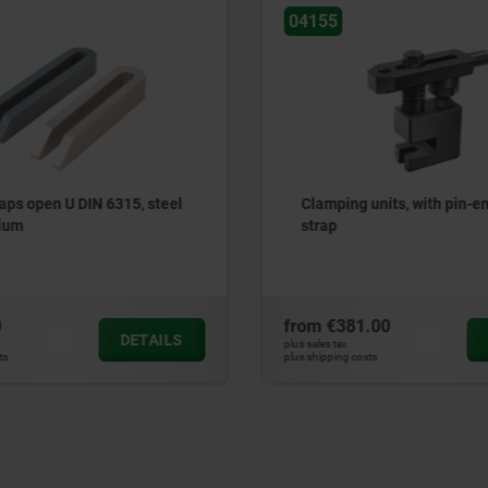
04155
aps open U DIN 6315, steel
Clamping units, with pin-e
nium
strap
0
from
€381.00
DETAILS
plus sales tax
ts
plus shipping costs