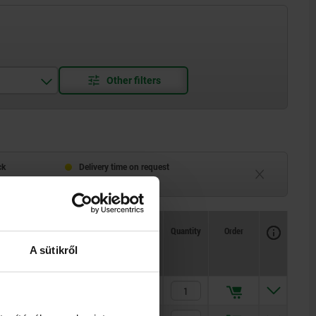
ck
Delivery time on request
eeks
Currently unavailable
Availability
CAD
Quantity
Order
R1
Price
A sütikről
7
€8.76