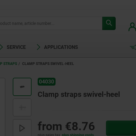
SERVICE
APPLICATIONS
P STRAPS
CLAMP STRAPS SWIVEL-HEEL
04030
Clamp straps swivel-heel
from
€8.76
plus sales tax
plus shipping costs