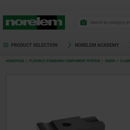
text.skipToContent
text.skipToNavigation
PRODUCT SELECTION
NORELEM ACADEMY
HOMEPAGE
FLEXIBLE STANDARD COMPONENT SYSTEM
04000
CLAM