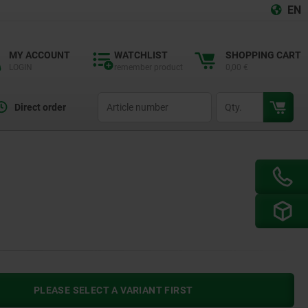
EN
MY ACCOUNT
WATCHLIST
SHOPPING CART
LOGIN
remember product
0,00 €
productCode
qty
Direct order
PLEASE SELECT A VARIANT FIRST