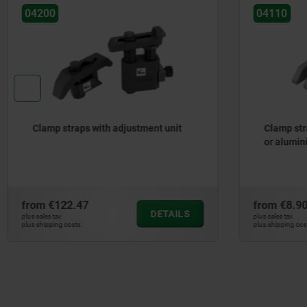
04200
04110
Clamp straps with adjustment unit
Clamp str
or alumi
from
€122.47
from
€8.9
DETAILS
plus sales tax
plus sales tax
plus shipping costs
plus shipping cos