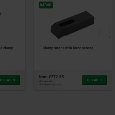
04060
nd clamp
Clamp straps with force sensor
from
€272.55
DETAILS
DETAILS
plus sales tax
plus shipping costs