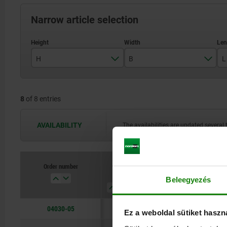
Narrow article selection
H
B
L
8
12
8
of 8 entries
10
16
12
20
AVAILABILITY
The availabilities are updated several 
16
25
20
32
Order number
H
B
L
F kN
Beleegyezés
25
40
30
50
04030-05
8
12
32
3,42
Ez a weboldal sütiket haszn
60