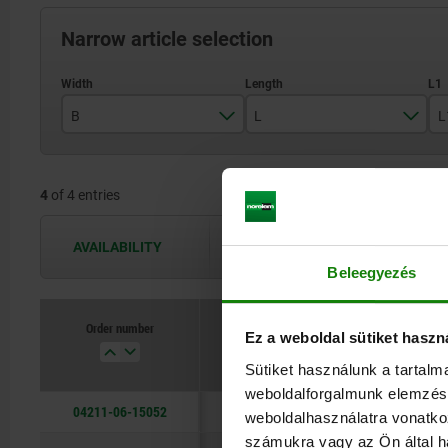
Narrow article selection
B
L
L
14
52
4
of 4 entries
20
66
31
92
AVAILABILITY
The availabilities are updated several 
Beleegyezés
Order number
Ez a weboldal sütiket haszn
B
L
Sütiket használunk a tartal
weboldalforgalmunk elemzésé
04211-06-15052
14
52
weboldalhasználatra vonatko
számukra vagy az Ön által ha