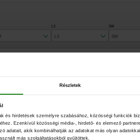
1
L2
SW
97
143-178
24
ZOOM TABLE
126
202-253
30
180
270-333
50
Available from sto
times a day at regular intervals.
Available in 1-2 w
Részletek
291-360
ál
L1
L2
SW
Clamping force max. kN
mak és hirdetések személyre szabásához, közösségi funkciók biz
hez. Ezenkívül közösségi média-, hirdető- és elemező partner
97
143-178
24
15
zó adatait, akik kombinálhatják az adatokat más olyan adatokka
sznált más szolgáltatásokból gyűjtöttek.