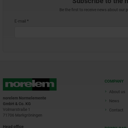
Subscribe to the 
Be the first to receive news about our 
COMPANY
About us
norelem Normelemente
News
GmbH & Co. KG
Volmarstraße 1
Contact
71706 Markgröningen
Head office