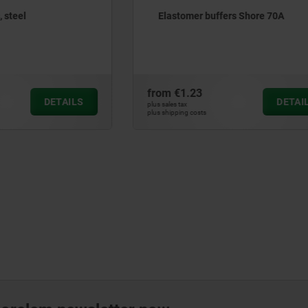
 buffers Shore 70A
Elastomer buffers Shore 8
3
from
€1.08
DETAILS
plus sales tax
ts
plus shipping costs