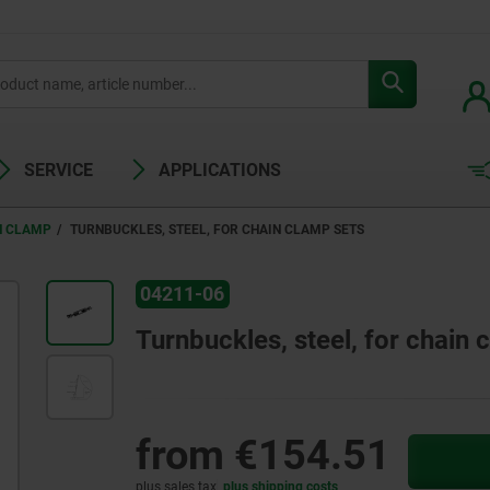
SERVICE
APPLICATIONS
N CLAMP
TURNBUCKLES, STEEL, FOR CHAIN CLAMP SETS
04211-06
Turnbuckles, steel, for chain 
from
€154.51
plus sales tax
plus shipping costs