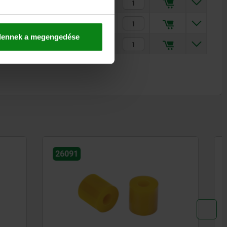
€227.70
€758.00
dennek a megengedése
€951.00
26092