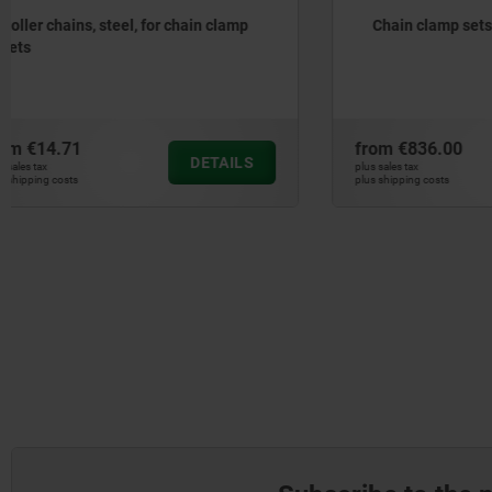
Chain clamp sets, steel
Elastomer
from
€836.00
from
€1.2
DETAILS
plus sales tax
plus sales tax
plus shipping costs
plus shipping cos