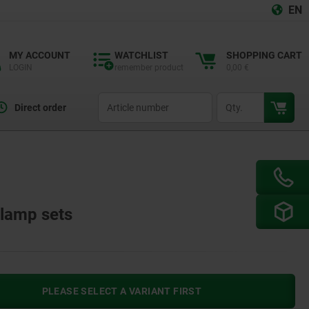
EN
MY ACCOUNT
WATCHLIST
SHOPPING CART
LOGIN
remember product
0,00 €
productCode
qty
Direct order
clamp sets
PLEASE SELECT A VARIANT FIRST