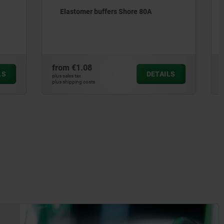
0A
Elastomer buffers Shore 90A
from
€1.17
DETAILS
DETAILS
plus sales tax
plus shipping costs