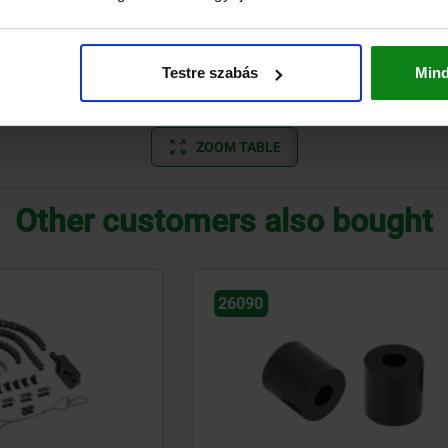
26
202-253
30
40
80
270-333
50
75
Testre szabás
Min
80
291-360
50
120
ZOOM TABLE
Other customers also bought
26091