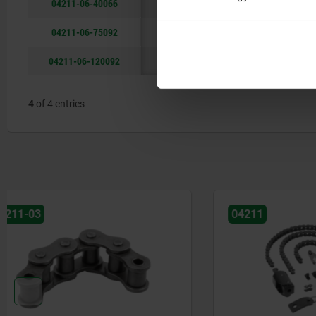
04211-06-40066
20
66
1
04211-06-75092
31
92
1
04211-06-120092
31
92
1
4
of 4 entries
04211
26090