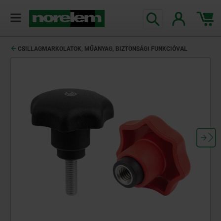
text.skipToContent
text.skipToNavigation
CSILLAGMARKOLATOK, MŰANYAG, BIZTONSÁGI FUNKCIÓVAL