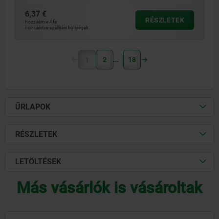
6,37 €
RÉSZLETEK
hozzáértve Áfa
hozzáértve szállítási költségek
1
2
18
ŰRLAPOK
RÉSZLETEK
LETÖLTÉSEK
Más vásárlók is vásároltak