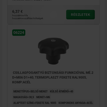
6,37 €
RÉSZLETEK
hozzáértve Áfa
hozzáértve szállítási költségek
06224
CSILLAGFOGANTYÚ BIZTONSÁGI FUNKCIÓVAL MÉ.2
D=M06 D1=40, TERMOPLASZT FEKETE RAL9005,
KOMP:ACÉL
MENETTÍPUS=BELSŐ MENET
KÜLSŐ ÁTMÉRŐ=40
MAGASSÁG=30,5
MENET=M6
ALAPTEST SZÍNE=FEKETE RAL 9005
KOMPONENS ANYAGA=ACÉL