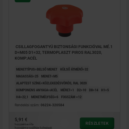
CSILLAGFOGANTYÚ BIZTONSÁGI FUNKCIÓVAL MÉ.1
D=M05 D1=32, TERMOPLASZT PIROS RAL3020,
KOMP:ACÉL
MENETTÍPUS=BELSŐ MENET
KÜLSŐ ÁTMÉRŐ=32
MAGASSÁG=25
MENET=M5
ALAPTEST SZÍNE=KÖZLEKEDÉSVÖRÖS, RAL 3020
KOMPONENS ANYAGA=ACÉL
MÉRET=1
D2=10
D8=14
H1=5
H4=22,1
MENETMÉLYSÉG=6
FOGSZÁM =12
Rendelési szám:
06224-320584
5,91 €
RÉSZLETEK
hozzáértve Áfa
hozzáértve szállítási költségek