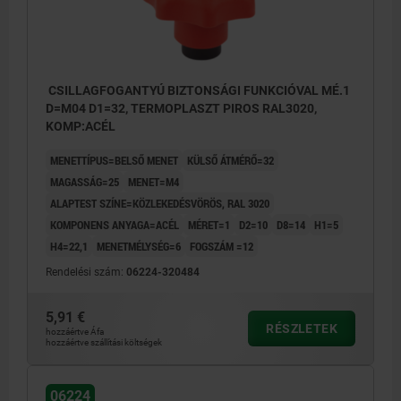
CSILLAGFOGANTYÚ BIZTONSÁGI FUNKCIÓVAL MÉ.1
D=M04 D1=32, TERMOPLASZT PIROS RAL3020,
KOMP:ACÉL
MENETTÍPUS=BELSŐ MENET
KÜLSŐ ÁTMÉRŐ=32
MAGASSÁG=25
MENET=M4
ALAPTEST SZÍNE=KÖZLEKEDÉSVÖRÖS, RAL 3020
KOMPONENS ANYAGA=ACÉL
MÉRET=1
D2=10
D8=14
H1=5
H4=22,1
MENETMÉLYSÉG=6
FOGSZÁM =12
Rendelési szám:
06224-320484
5,91 €
RÉSZLETEK
hozzáértve Áfa
hozzáértve szállítási költségek
06224