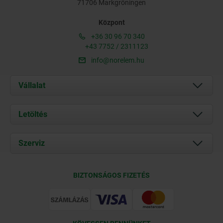
71706 Markgröningen
Központ
+36 30 96 70 340
+43 7752 / 2311123
info@norelem.hu
Vállalat
Rólunk
Letöltés
Aktuális
Documents
Szerviz
Kapcsolat
Szállítási feltételek
BIZTONSÁGOS FIZETÉS
Tanúsítványok