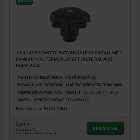
06224
CSILLAGFOGANTYÚ BIZTONSÁGI FUNKCIÓVAL MÉ.1
D=M04 D1=32, TERMOPLASZT FEKETE RAL9005,
KOMP:ACÉL
MENETTÍPUS=BELSŐ MENET
KÜLSŐ ÁTMÉRŐ=32
MAGASSÁG=25
MENET=M4
ALAPTEST SZÍNE=FEKETE RAL 9005
KOMPONENS ANYAGA=ACÉL
MÉRET=1
D2=10
D8=14
H1=5
H4=22,1
MENETMÉLYSÉG=6
FOGSZÁM =12
Rendelési szám:
06224-32041
5,91 €
RÉSZLETEK
hozzáértve Áfa
hozzáértve szállítási költségek