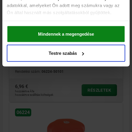
adatokkal, amelyeket Ön adott meg számukra vagy az
CSILLAGFOGANTYÚ BIZTONSÁGI FUNKCIÓVAL MÉ.3
Ön által használt más szolgáltatásokból gyűjtöttek.
D=M10 D1=50, TERMOPLASZT FEKETE RAL9005,
KOMP:ACÉL
Mindennek a megengedése
MENETTÍPUS=BELSŐ MENET
KÜLSŐ ÁTMÉRŐ=50
MAGASSÁG=41,9
MENET=M10
ALAPTEST SZÍNE=FEKETE RAL 9005
KOMPONENS ANYAGA=ACÉL
Testre szabás
MÉRET=3
D2=17
D8=22
H1=10
H4=37,1
MENETMÉLYSÉG=12
FOGSZÁM =12
Rendelési szám:
06224-50101
6,96 €
RÉSZLETEK
hozzáértve Áfa
hozzáértve szállítási költségek
06224