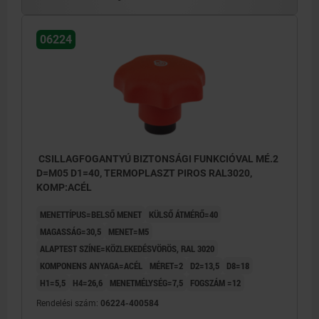
06224
CSILLAGFOGANTYÚ BIZTONSÁGI FUNKCIÓVAL MÉ.2
D=M05 D1=40, TERMOPLASZT PIROS RAL3020,
KOMP:ACÉL
MENETTÍPUS=BELSŐ MENET
KÜLSŐ ÁTMÉRŐ=40
MAGASSÁG=30,5
MENET=M5
ALAPTEST SZÍNE=KÖZLEKEDÉSVÖRÖS, RAL 3020
KOMPONENS ANYAGA=ACÉL
MÉRET=2
D2=13,5
D8=18
H1=5,5
H4=26,6
MENETMÉLYSÉG=7,5
FOGSZÁM =12
Rendelési szám:
06224-400584