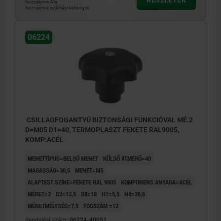
hozzáértve Áfa
hozzáértve szállítási költségek
06224
CSILLAGFOGANTYÚ BIZTONSÁGI FUNKCIÓVAL MÉ.2
D=M05 D1=40, TERMOPLASZT FEKETE RAL9005,
KOMP:ACÉL
MENETTÍPUS=BELSŐ MENET
KÜLSŐ ÁTMÉRŐ=40
MAGASSÁG=30,5
MENET=M5
ALAPTEST SZÍNE=FEKETE RAL 9005
KOMPONENS ANYAGA=ACÉL
MÉRET=2
D2=13,5
D8=18
H1=5,5
H4=26,6
MENETMÉLYSÉG=7,5
FOGSZÁM =12
Rendelési szám:
06224-40051