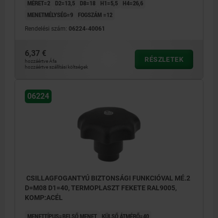
MÉRET=2
D2=13,5
D8=18
H1=5,5
H4=26,6
MENETMÉLYSÉG=9
FOGSZÁM =12
Rendelési szám:
06224-40061
6,37 €
RÉSZLETEK
hozzáértve Áfa
hozzáértve szállítási költségek
06224
CSILLAGFOGANTYÚ BIZTONSÁGI FUNKCIÓVAL MÉ.2
D=M08 D1=40, TERMOPLASZT FEKETE RAL9005,
KOMP:ACÉL
MENETTÍPUS=BELSŐ MENET
KÜLSŐ ÁTMÉRŐ=40