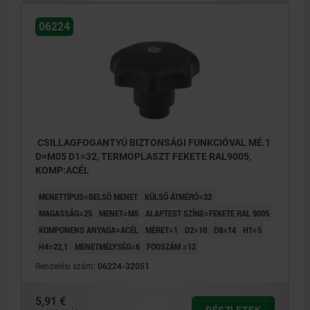
06224
CSILLAGFOGANTYÚ BIZTONSÁGI FUNKCIÓVAL MÉ.1
D=M05 D1=32, TERMOPLASZT FEKETE RAL9005,
KOMP:ACÉL
MENETTÍPUS=BELSŐ MENET
KÜLSŐ ÁTMÉRŐ=32
MAGASSÁG=25
MENET=M5
ALAPTEST SZÍNE=FEKETE RAL 9005
KOMPONENS ANYAGA=ACÉL
MÉRET=1
D2=10
D8=14
H1=5
H4=22,1
MENETMÉLYSÉG=6
FOGSZÁM =12
Rendelési szám:
06224-32051
5,91 €
RÉSZLETEK