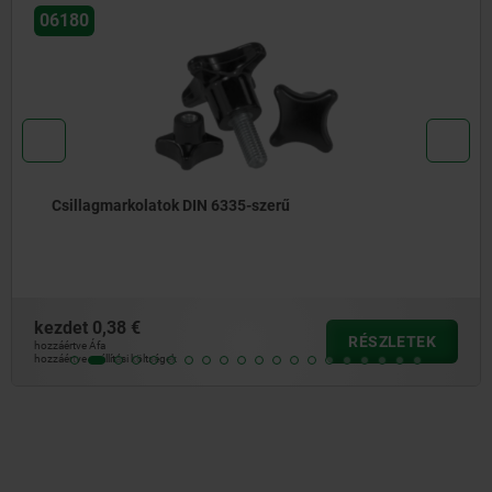
06220
Csillagmarkolatok elvesztés elleni pá
mint DIN 6336
kezdet
1,38 €
RÉSZLETEK
hozzáértve Áfa
hozzáértve szállítási költségek