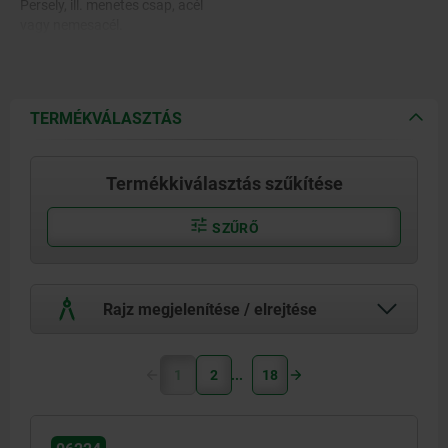
Persely, ill. menetes csap, acél
vagy nemesacél.
TERMÉKVÁLASZTÁS
Termékkiválasztás szűkítése
SZŰRŐ
Rajz megjelenítése / elrejtése
1
2
18