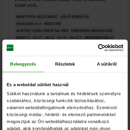
KOMP:ACÉL
MENETTÍPUS=BELSŐ MENET
KÜLSŐ ÁTMÉRŐ=50
MAGASSÁG=41,9
MENET=M8
ALAPTEST SZÍNE=FEKETE RAL 9005
KOMPONENS ANYAGA=ACÉL
MÉRET=3
D2=17
D8=22
H1=10
H4=37,1
MENETMÉLYSÉG=12
FOGSZÁM =12
Rendelési szám:
06224-50081
Beleegyezés
Részletek
A sütikről
6,96 €
RÉSZLETEK
hozzáértve Áfa
hozzáértve szállítási költségek
Ez a weboldal sütiket használ
06224
Sütiket használunk a tartalmak és hirdetések személyre
szabásához, közösségi funkciók biztosításához,
valamint weboldalforgalmunk elemzéséhez. Ezenkívül
közösségi média-, hirdető- és elemező partnereinkkel
megosztjuk az Ön weboldalhasználatra vonatkozó
adatait, akik kombinálhatják az adatokat más olyan