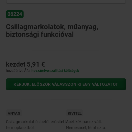
06224
Csillagmarkolatok, műanyag,
biztonsági funkcióval
kezdet
5,91 €
hozzáértve Áfa
hozzáértve szállítási költségek
KÉRJÜK, ELŐSZÖR VÁLASSZON KI EGY VÁLTOZATOT
ANYAG
KIVITEL
Csillagmarkolat és betét erősített
Acél, kék passzivált.
termoplasztból.
Nemesacél, fémtiszta.