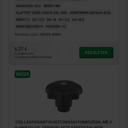
MAGASSÁG=30,5
MENET=M8
ALAPTEST SZÍNE=FEKETE RAL 9005
KOMPONENS ANYAGA=ACÉL
MÉRET=2
D2=13,5
D8=18
H1=5,5
H4=26,6
MENETMÉLYSÉG=9
FOGSZÁM =12
Rendelési szám:
06224-40081
6,37 €
RÉSZLETEK
hozzáértve Áfa
hozzáértve szállítási költségek
06224
CSILLAGFOGANTYÚ BIZTONSÁGI FUNKCIÓVAL MÉ.3
D=M08 D1=50, TERMOPLASZT FEKETE RAL9005,