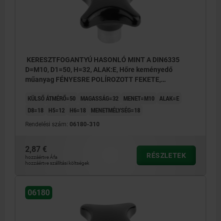
KERESZTFOGANTYÚ HASONLÓ MINT A DIN6335
D=M10, D1=50, H=32, ALAK:E, Hőre keményedő
műanyag FÉNYESRE POLÍROZOTT FEKETE,
KOMP:ACÉL
KÜLSŐ ÁTMÉRŐ=50
MAGASSÁG=32
MENET=M10
ALAK=E
D8=18
H5=12
H6=18
MENETMÉLYSÉG=18
Rendelési szám:
06180-310
2,87 €
RÉSZLETEK
hozzáértve Áfa
hozzáértve szállítási költségek
06180