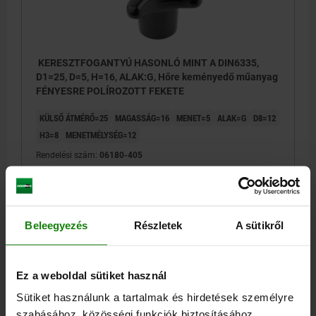
KERESZTFOGANTYÚ HASONLÓ MINT A DIN6335,
D1=25, D=5, H=16, ALAK:G, Hőre keményedő műanyag
FÉNYESRE POLÍROZOTT FEKETE
KÜLSŐ ÁTMÉRŐ=25
MAGASSÁG=16
MENET=5
ALAK=G
D8=12
H3=8
MENETMÉLYSÉG=12
Rendelési szám:
06180-405
0,38 €
RÉSZLETEK
hozzáértve Áfa
hozzáértve szállítási költségek
Beleegyezés
Részletek
A sütikről
06180
Ez a weboldal sütiket használ
Sütiket használunk a tartalmak és hirdetések személyre
szabásához, közösségi funkciók biztosításához,