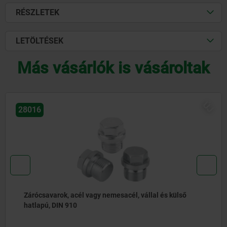
RÉSZLETEK
LETÖLTÉSEK
Más vásárlók is vásároltak
ÚJ
28014
Zárócsavarok, acél vagy nemesacél, vállal és belső
hatszög kulcsnyílással, DIN 908