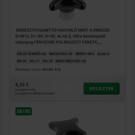
KERESZTFOGANTYÚ HASONLÓ MINT A DIN6335
D=M16, D1=80, H=50, ALAK:E, Hőre keményedő
műanyag FÉNYESRE POLÍROZOTT FEKETE,
KOMP:ACÉL
KÜLSŐ ÁTMÉRŐ=80
MAGASSÁG=50
MENET=M16
ALAK=E
D8=25
H5=17
H6=28
MENETMÉLYSÉG=28
Rendelési szám:
06180-316
6,33 €
RÉSZLETEK
hozzáértve Áfa
hozzáértve szállítási költségek
06180