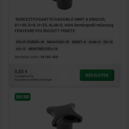
KERESZTFOGANTYÚ HASONLÓ MINT A DIN6335,
D1=40, D=8, H=25, ALAK:G, Hőre keményedő műanyag
FÉNYESRE POLÍROZOTT FEKETE
KÜLSŐ ÁTMÉRŐ=40
MAGASSÁG=25
MENET=8
ALAK=G
D8=18
H3=13
MENETMÉLYSÉG=18
Rendelési szám:
06180-408
0,83 €
RÉSZLETEK
hozzáértve Áfa
hozzáértve szállítási költségek
06180