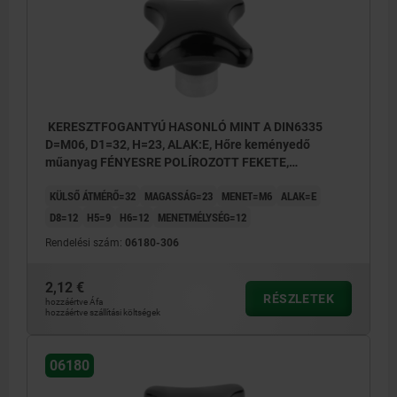
KERESZTFOGANTYÚ HASONLÓ MINT A DIN6335
D=M06, D1=32, H=23, ALAK:E, Hőre keményedő
műanyag FÉNYESRE POLÍROZOTT FEKETE,
KOMP:ACÉL
KÜLSŐ ÁTMÉRŐ=32
MAGASSÁG=23
MENET=M6
ALAK=E
D8=12
H5=9
H6=12
MENETMÉLYSÉG=12
Rendelési szám:
06180-306
2,12 €
RÉSZLETEK
hozzáértve Áfa
hozzáértve szállítási költségek
E alak: előreálló acélpersely
G alak: zsákfurat
06180
K alak: menetes persely