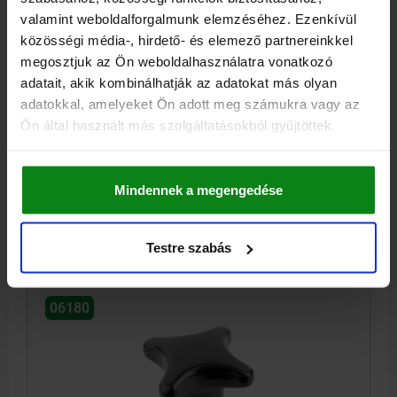
valamint weboldalforgalmunk elemzéséhez. Ezenkívül
közösségi média-, hirdető- és elemező partnereinkkel
megosztjuk az Ön weboldalhasználatra vonatkozó
KERESZTFOGANTYÚ HASONLÓ MINT A DIN6335,
adatait, akik kombinálhatják az adatokat más olyan
D1=32, D=6, H=20, ALAK:G, Hőre keményedő műanyag
adatokkal, amelyeket Ön adott meg számukra vagy az
FÉNYESRE POLÍROZOTT FEKETE
Ön által használt más szolgáltatásokból gyűjtöttek.
KÜLSŐ ÁTMÉRŐ=32
MAGASSÁG=20
MENET=6
ALAK=G
D8=14
H3=10
MENETMÉLYSÉG=15
Rendelési szám:
06180-406
Mindennek a megengedése
0,49 €
RÉSZLETEK
hozzáértve Áfa
Testre szabás
hozzáértve szállítási költségek
06180