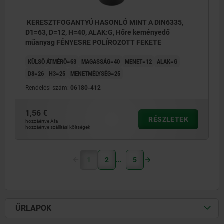
KERESZTFOGANTYÚ HASONLÓ MINT A DIN6335,
D1=63, D=12, H=40, ALAK:G, Hőre keményedő
műanyag FÉNYESRE POLÍROZOTT FEKETE
KÜLSŐ ÁTMÉRŐ=63
MAGASSÁG=40
MENET=12
ALAK=G
D8=26
H3=25
MENETMÉLYSÉG=25
Rendelési szám:
06180-412
1,56 €
RÉSZLETEK
hozzáértve Áfa
hozzáértve szállítási költségek
1
2
5
ŰRLAPOK