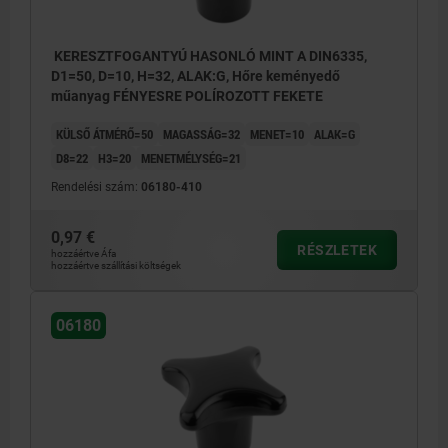
KERESZTFOGANTYÚ HASONLÓ MINT A DIN6335,
D1=50, D=10, H=32, ALAK:G, Hőre keményedő
műanyag FÉNYESRE POLÍROZOTT FEKETE
KÜLSŐ ÁTMÉRŐ=50
MAGASSÁG=32
MENET=10
ALAK=G
D8=22
H3=20
MENETMÉLYSÉG=21
Rendelési szám:
06180-410
0,97 €
RÉSZLETEK
hozzáértve Áfa
hozzáértve szállítási költségek
06180