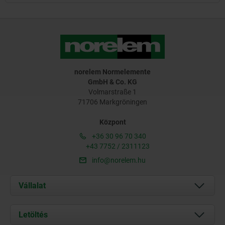
norelem Normelemente
GmbH & Co. KG
Volmarstraße 1
71706 Markgröningen
Központ
+36 30 96 70 340
+43 7752 / 2311123
info@norelem.hu
Vállalat
Rólunk
Letöltés