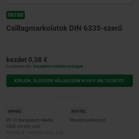
06180
Csillagmarkolatok DIN 6335-szerű
kezdet
0,38 €
hozzáértve Áfa
hozzáértve szállítási költségek
KÉRJÜK, ELŐSZÖR VÁLASSZON KI EGY VÁLTOZATOT
ANYAG
KIVITEL
PF 31 duroplaszt, fekete.
fényesre polírozott.
kiálló persely, acél.
Persely, ill. menetes csap, acél,
horganyzott.