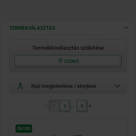
TERMÉKVÁLASZTÁS
Termékkiválasztás szűkítése
SZŰRŐ
Rajz megjelenítése / elrejtése
1
2
5
06180