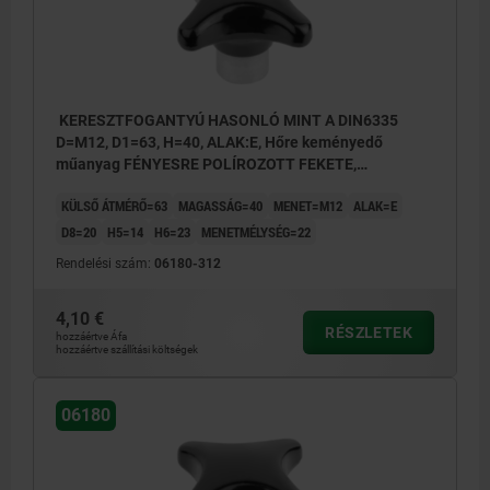
KERESZTFOGANTYÚ HASONLÓ MINT A DIN6335
D=M12, D1=63, H=40, ALAK:E, Hőre keményedő
műanyag FÉNYESRE POLÍROZOTT FEKETE,
KOMP:ACÉL
KÜLSŐ ÁTMÉRŐ=63
MAGASSÁG=40
MENET=M12
ALAK=E
D8=20
H5=14
H6=23
MENETMÉLYSÉG=22
Rendelési szám:
06180-312
4,10 €
RÉSZLETEK
hozzáértve Áfa
hozzáértve szállítási költségek
06180