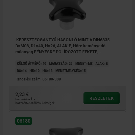
L alak: külső menet
KERESZTFOGANTYÚ HASONLÓ MINT A DIN6335
D=M08, D1=40, H=26, ALAK:E, Hőre keményedő
műanyag FÉNYESRE POLÍROZOTT FEKETE,
KOMP:ACÉL
KÜLSŐ ÁTMÉRŐ=40
MAGASSÁG=26
MENET=M8
ALAK=E
D8=14
H5=10
H6=13
MENETMÉLYSÉG=15
Rendelési szám:
06180-308
2,23 €
RÉSZLETEK
hozzáértve Áfa
hozzáértve szállítási költségek
06180