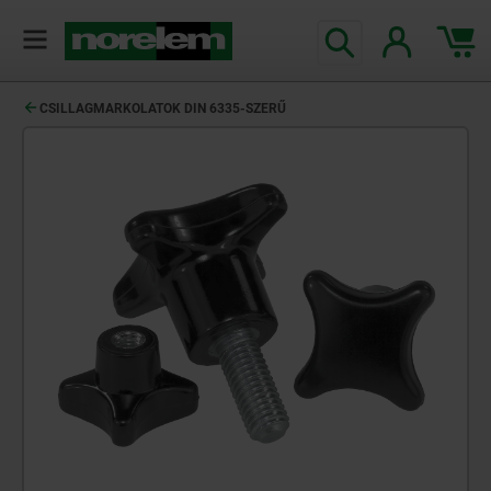
text.skipToContent
text.skipToNavigation
CSILLAGMARKOLATOK DIN 6335-SZERŰ