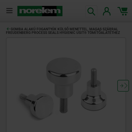
text.skipToContent
text.skipToNavigation
GOMBA ALAKÚ FOGANTYÚK KÜLSŐ MENETTEL, MAGAS SZÁRRAL
FREUDENBERG PROCESS SEALS HYGIENIC USIT® TÖMÍTŐALÁTÉTHEZ