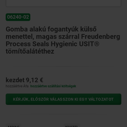
06240-02
Gomba alakú fogantyúk külső
menettel, magas szárral Freudenberg
Process Seals Hygienic USIT®
tömítőalátéthez
kezdet
9,12 €
hozzáértve Áfa
hozzáértve szállítási költségek
KÉRJÜK, ELŐSZÖR VÁLASSZON KI EGY VÁLTOZATOT