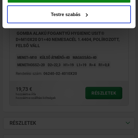
Testre szabás
GOMBA ALAKÚ FOGANTYÚ HYGIENIC USIT®
D=M10X20 D1=40 NEMESACÉL 1.4404, POLÍROZOTT,
FELSŐ VÁLL
MENET=M10
KÜLSŐ ÁTMÉRŐ=40
MAGASSÁG=40
MENETHOSSZ=20
D2=22,3
H1=19
L1=19
R=4
R1=0,8
Rendelési szám:
06240-02-4010X20
19,73 €
RÉSZLETEK
hozzáértve Áfa
hozzáértve szállítási költségek
RÉSZLETEK