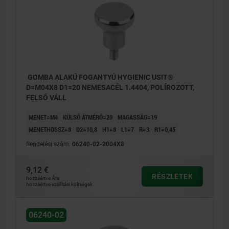
GOMBA ALAKÚ FOGANTYÚ HYGIENIC USIT®
D=M04X8 D1=20 NEMESACÉL 1.4404, POLÍROZOTT,
FELSŐ VÁLL
MENET=M4
KÜLSŐ ÁTMÉRŐ=20
MAGASSÁG=19
MENETHOSSZ=8
D2=10,8
H1=8
L1=7
R=3
R1=0,45
Rendelési szám:
06240-02-2004X8
9,12 €
RÉSZLETEK
hozzáértve Áfa
hozzáértve szállítási költségek
06240-02