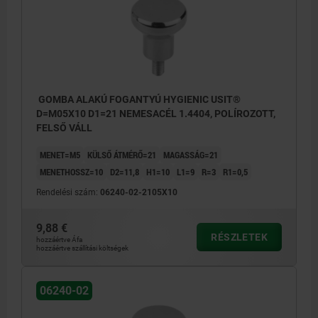
GOMBA ALAKÚ FOGANTYÚ HYGIENIC USIT®
D=M05X10 D1=21 NEMESACÉL 1.4404, POLÍROZOTT,
FELSŐ VÁLL
MENET=M5
KÜLSŐ ÁTMÉRŐ=21
MAGASSÁG=21
MENETHOSSZ=10
D2=11,8
H1=10
L1=9
R=3
R1=0,5
Rendelési szám:
06240-02-2105X10
9,88 €
RÉSZLETEK
hozzáértve Áfa
hozzáértve szállítási költségek
06240-02