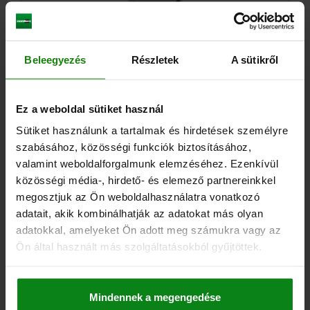
Beleegyezés
Részletek
A sütikről
GOMBA ALAKÚ FOGANTYÚ HYGIENIC USIT®
D=M08X16 D1=33 NEMESACÉL 1.4404, POLÍROZOTT,
Ez a weboldal sütiket használ
FELSŐ VÁLL
Sütiket használunk a tartalmak és hirdetések személyre
MENET=M8
KÜLSŐ ÁTMÉRŐ=33
MAGASSÁG=33
szabásához, közösségi funkciók biztosításához,
MENETHOSSZ=16
D2=18
H1=15
L1=15
R=4
R1=0,7
valamint weboldalforgalmunk elemzéséhez. Ezenkívül
Rendelési szám:
06240-02-3308X16
közösségi média-, hirdető- és elemező partnereinkkel
megosztjuk az Ön weboldalhasználatra vonatkozó
18,49 €
adatait, akik kombinálhatják az adatokat más olyan
RÉSZLETEK
hozzáértve Áfa
hozzáértve szállítási költségek
adatokkal, amelyeket Ön adott meg számukra vagy az
Ön által használt más szolgáltatásokból gyűjtöttek.
06240-02
Mindennek a megengedése