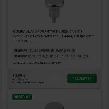
GOMBA ALAKÚ FOGANTYÚ HYGIENIC USIT®
D=M06X12 D1=25 NEMESACÉL 1.4404, POLÍROZOTT,
FELSŐ VÁLL
MENET=M6
KÜLSŐ ÁTMÉRŐ=25
MAGASSÁG=25
MENETHOSSZ=12
D2=14,2
H1=12
L1=11
R=3
R1=0,55
Rendelési szám:
06240-02-2506X12
10,99 €
RÉSZLETEK
hozzáértve Áfa
hozzáértve szállítási költségek
06240-02