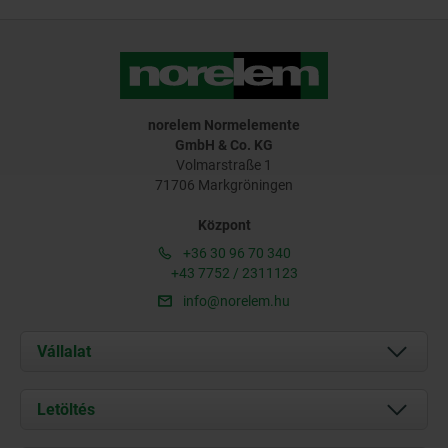
norelem Normelemente
GmbH & Co. KG
Volmarstraße 1
71706 Markgröningen
Központ
+36 30 96 70 340
+43 7752 / 2311123
info@norelem.hu
Vállalat
Rólunk
Letöltés
Aktuális