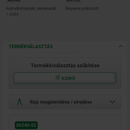
ANYAG
KIVITEL
Acél alkatrészek, nemesacél
fényesre polírozott.
1.4404.
TERMÉKVÁLASZTÁS
Termékkiválasztás szűkítése
SZŰRŐ
Rajz megjelenítése / elrejtése
06240-02