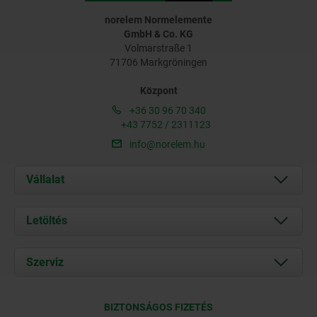
norelem Normelemente
GmbH & Co. KG
Volmarstraße 1
71706 Markgröningen
Központ
+36 30 96 70 340
+43 7752 / 2311123
info@norelem.hu
Vállalat
Rólunk
Letöltés
Aktuális
Documents
Szerviz
Kapcsolat
Szállítási feltételek
BIZTONSÁGOS FIZETÉS