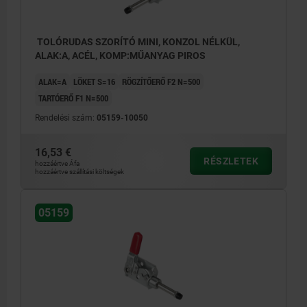
TOLÓRUDAS SZORÍTÓ MINI, KONZOL NÉLKÜL,
ALAK:A, ACÉL, KOMP:MŰANYAG PIROS
ALAK=A
LÖKET S=16
RÖGZÍTŐERŐ F2 N=500
TARTÓERŐ F1 N=500
Rendelési szám:
05159-10050
16,53 €
RÉSZLETEK
hozzáértve Áfa
hozzáértve szállítási költségek
05159
A alak: nyomószorítással az óramutató
járásával szemben elforgatva
B alak: nyomószorítással az óramutató