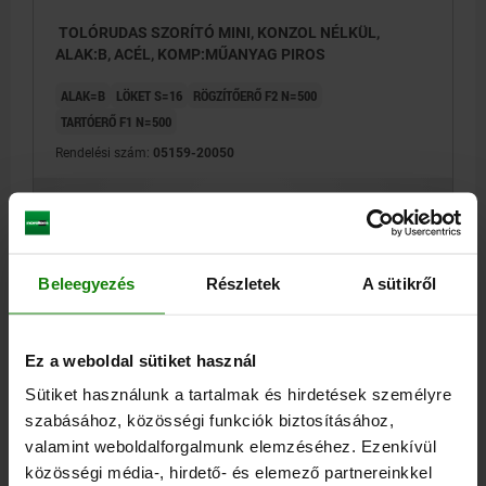
járásának irányába elforgatva
TOLÓRUDAS SZORÍTÓ MINI, KONZOL NÉLKÜL,
ALAK:B, ACÉL, KOMP:MŰANYAG PIROS
ALAK=B
LÖKET S=16
RÖGZÍTŐERŐ F2 N=500
TARTÓERŐ F1 N=500
Rendelési szám:
05159-20050
16,53 €
RÉSZLETEK
hozzáértve Áfa
hozzáértve szállítási költségek
Beleegyezés
Részletek
A sütikről
ŰRLAPOK
Ez a weboldal sütiket használ
RÉSZLETEK
Sütiket használunk a tartalmak és hirdetések személyre
szabásához, közösségi funkciók biztosításához,
valamint weboldalforgalmunk elemzéséhez. Ezenkívül
LETÖLTÉSEK
közösségi média-, hirdető- és elemező partnereinkkel