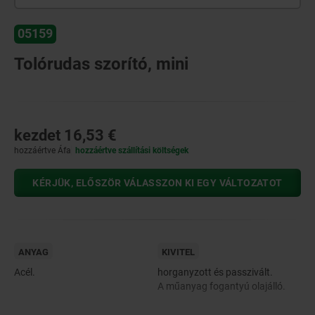
05159
Tolórudas szorító, mini
kezdet
16,53 €
hozzáértve Áfa
hozzáértve szállítási költségek
KÉRJÜK, ELŐSZÖR VÁLASSZON KI EGY VÁLTOZATOT
ANYAG
KIVITEL
Acél.
horganyzott és passzivált.
A műanyag fogantyú olajálló.