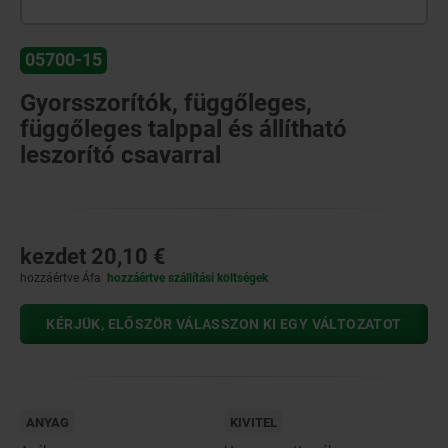
05700-15
Gyorsszorítók, függőleges,
függőleges talppal és állítható
leszorító csavarral
kezdet
20,10 €
hozzáértve Áfa
hozzáértve szállítási költségek
KÉRJÜK, ELŐSZÖR VÁLASSZON KI EGY VÁLTOZATOT
ANYAG
KIVITEL