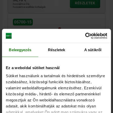
RÉSZLETEK
hozzáértve Áfa
hozzáértve szállítási költségek
05700-15
Beleegyezés
Részletek
A sütikről
GYORSSZORÍTÓ SZABVÁNYOS L=229,2 ACÉL, LÁB,
Ez a weboldal sütiket használ
VÍZSZINTES, KOMP:MŰANYAG, PIROS, F2=8000
Sütiket használunk a tartalmak és hirdetések személyre
HOSSZ=229,2
RÖGZÍTŐERŐ F2 N=8000
H=335
szabásához, közösségi funkciók biztosításához,
KÉZI ERŐ FH N=280
TARTÓERŐ F1 N=3000
valamint weboldalforgalmunk elemzéséhez. Ezenkívül
SZORÍTÓERŐ F3 N=1800
SZORÍTÓERŐ F4 N=3900
közösségi média-, hirdető- és elemező partnereinkkel
NYITÁSSZÖG TARTÓKAR=100°
NYITÁSSZÖG FOGANTYÚ=50°
megosztjuk az Ön weboldalhasználatra vonatkozó
A=50,8
A1=76,2
B=20
B1=10
B2=26,5
B3=16,5
C=113,5
adatait, akik kombinálhatják az adatokat más olyan
C1=31,8
C2=12,7
D=12,3
L1=153
L2=105
M=M16X150
adatokkal, amelyeket Ön adott meg számukra vagy az