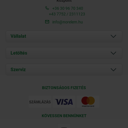
Központ
+36 30 96 70 340
+43 7752 / 2311123
info@norelem.hu
Vállalat
Rólunk
Letöltés
Aktuális
Documents
Szerviz
Kapcsolat
Szállítási feltételek
BIZTONSÁGOS FIZETÉS
Tanúsítványok
KÖVESSEN BENNÜNKET