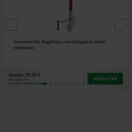
Gyorsszorítók, függőleges, saroktalppal és tömör
tartókarral
kezdet
25,40 €
RÉSZLETEK
hozzáértve Áfa
hozzáértve szállítási költségek