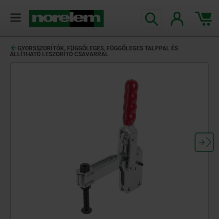
text.skipToContent
text.skipToNavigation
GYORSSZORÍTÓK, FÜGGŐLEGES, FÜGGŐLEGES TALPPAL ÉS
ÁLLÍTHATÓ LESZORÍTÓ CSAVARRAL