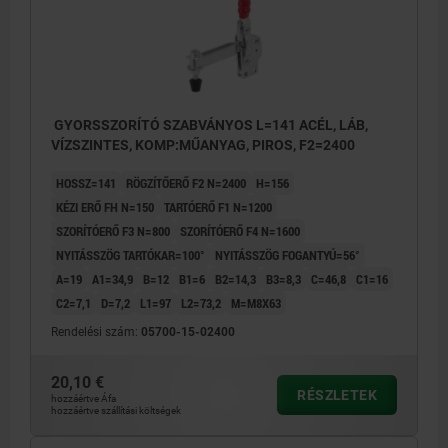
GYORSSZORÍTÓ SZABVÁNYOS L=141 ACÉL, LÁB,
VÍZSZINTES, KOMP:MŰANYAG, PIROS, F2=2400
HOSSZ=141
RÖGZÍTŐERŐ F2 N=2400
H=156
KÉZI ERŐ FH N=150
TARTÓERŐ F1 N=1200
SZORÍTÓERŐ F3 N=800
SZORÍTÓERŐ F4 N=1600
NYITÁSSZÖG TARTÓKAR=100°
NYITÁSSZÖG FOGANTYÚ=56°
A=19
A1=34,9
B=12
B1=6
B2=14,3
B3=8,3
C=46,8
C1=16
C2=7,1
D=7,2
L1=97
L2=73,2
M=M8X63
Rendelési szám:
05700-15-02400
20,10 €
RÉSZLETEK
hozzáértve Áfa
hozzáértve szállítási költségek