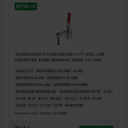
05700-15
GYORSSZORÍTÓ SZABVÁNYOS L=177 ACÉL, LÁB,
VÍZSZINTES, KOMP:MŰANYAG, PIROS, F2=7000
HOSSZ=177
RÖGZÍTŐERŐ F2 N=7000
H=245
KÉZI ERŐ FH N=250
TARTÓERŐ F1 N=3200
SZORÍTÓERŐ F3 N=1400
SZORÍTÓERŐ F4 N=3000
NYITÁSSZÖG TARTÓKAR=90°
NYITÁSSZÖG FOGANTYÚ=70°
A=32
A1=53
B=20
B1=10
B2=22,7
B3=12,7
C=70,4
C1=25
C2=9,5
D=8,7
L1=124
L2=90
M=M12X100
Rendelési szám:
05700-15-07000
38,16 €