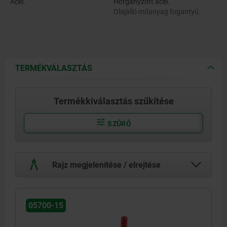
Acél.
Horganyzott acél.
Olajálló műanyag fogantyú.
TERMÉKVÁLASZTÁS
Termékkiválasztás szűkítése
SZŰRŐ
Rajz megjelenítése / elrejtése
05700-15