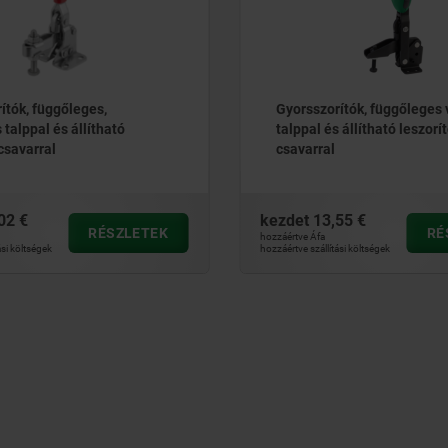
ítók, függőleges,
Gyorsszorítók, függőleges 
 talppal és állítható
talppal és állítható leszorí
csavarral
csavarral
02 €
kezdet
13,55 €
RÉSZLETEK
RÉ
hozzáértve Áfa
ási költségek
hozzáértve szállítási költségek