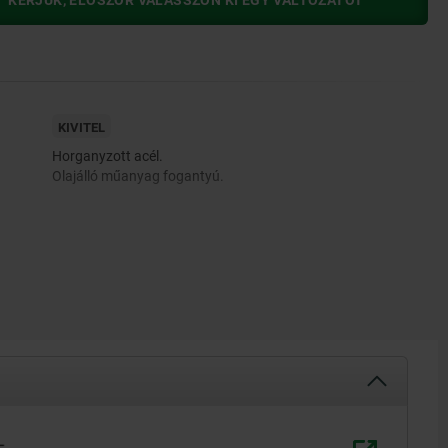
KÉRJÜK, ELŐSZÖR VÁLASSZON KI EGY VÁLTOZATOT
KIVITEL
Horganyzott acél.
Olajálló műanyag fogantyú.