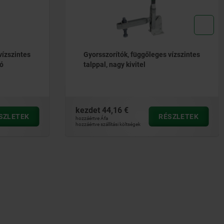
vízszintes
Gyorsszorítók, függőleges vízszintes
tó
talppal, nagy kivitel
kezdet
44,16 €
SZLETEK
RÉSZLETEK
hozzáértve Áfa
hozzáértve szállítási költségek