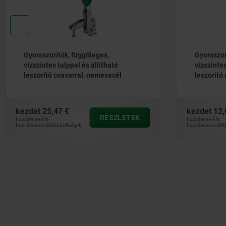
Gyorsszorítók, függőleges,
Gyorsszor
vízszintes talppal és állítható
vízszintes
leszorító csavarral, nemesacél
leszorító 
kezdet
25,47 €
kezdet
12,
RÉSZLETEK
hozzáértve Áfa
hozzáértve Áfa
hozzáértve szállítási költségek
hozzáértve szállít