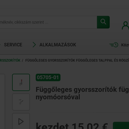
SERVICE
ALKALMAZÁSOK
Köz
RSSZORÍTÓK
FÜGGŐLEGES GYORSSZORÍTÓK FÜGGŐLEGES TALPPAL ÉS RÖGZ
05705-01
Függőleges gyorsszorítók függ
nyomóorsóval
kezdet
15,02 €