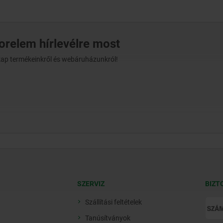
norelem hírlevélre most
t kap termékeinkről és webáruházunkról!
SZERVIZ
BIZT
Szállítási feltételek
Tanúsítványok