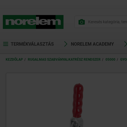
text.skipToContent
text.skipToNavigation
TERMÉKVÁLASZTÁS
NORELEM ACADEMY
KEZDŐLAP
RUGALMAS SZABVÁNYALKATRÉSZ RENDSZER
05000
GYO