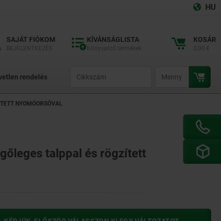
HU
SAJÁT FIÓKOM
KÍVÁNSÁGLISTA
KOSÁR
BEJELENTKEZÉS
Könyvjelző termékek
0,00 €
productCode
qty
vetlen rendelés
ÍTETT NYOMÓORSÓVAL
őleges talppal és rögzített