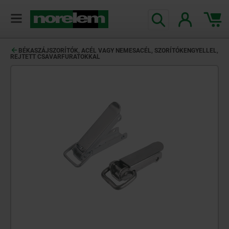
text.skipToContent
text.skipToNavigation
BÉKASZÁJSZORÍTÓK, ACÉL VAGY NEMESACÉL, SZORÍTÓKENGYELLEL,
REJTETT CSAVARFURATOKKAL