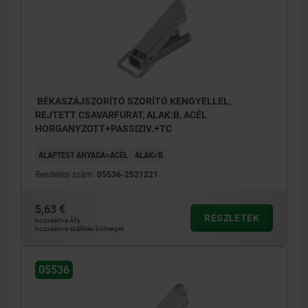
BÉKASZÁJSZORÍTÓ SZORÍTÓ KENGYELLEL,
REJTETT CSAVARFURAT, ALAK:B, ACÉL
HORGANYZOTT+PASSIZIV.+TC
ALAPTEST ANYAGA=ACÉL
ALAK=B
Rendelési szám:
05536-2521221
5,63 €
RÉSZLETEK
hozzáértve Áfa
hozzáértve szállítási költségek
05536