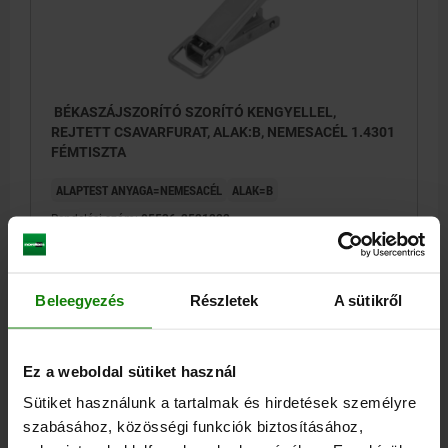
BÉKASZÁJSZORÍTÓ SZORÍTÓ KENGYELLEL,
REJTETT CSAVARFURAT, ALAK:B, NEMESACÉL 1.4301
FÉMTISZTA
ALAPTEST ANYAGA=NEMESACÉL
ALAK=B
Rendelési szám:
05536-2521222
8,72 €
RÉSZLETEK
hozzáértve Áfa
Beleegyezés
Részletek
A sütikről
hozzáértve szállítási költségek
Ez a weboldal sütiket használ
ŰRLAPOK
Sütiket használunk a tartalmak és hirdetések személyre
szabásához, közösségi funkciók biztosításához,
RÉSZLETEK