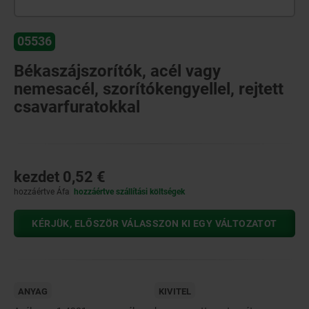
05536
Békaszájszorítók, acél vagy
nemesacél, szorítókengyellel, rejtett
csavarfuratokkal
kezdet
0,52 €
hozzáértve Áfa
hozzáértve szállítási költségek
KÉRJÜK, ELŐSZÖR VÁLASSZON KI EGY VÁLTOZATOT
ANYAG
KIVITEL