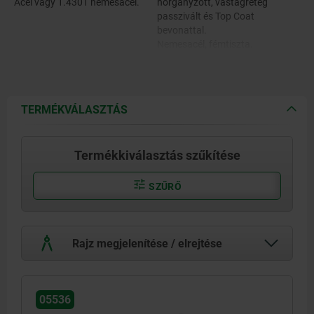
Acél vagy 1.4301 nemesacél.
horganyzott, vastagréteg
passzivált és Top Coat
bevonattal.
Nemesacél, fémtiszta.
TERMÉKVÁLASZTÁS
Termékkiválasztás szűkítése
SZŰRŐ
Rajz megjelenítése / elrejtése
05536