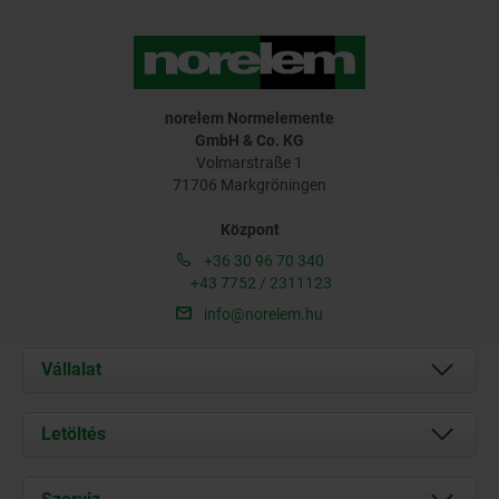
norelem Normelemente
GmbH & Co. KG
Volmarstraße 1
71706 Markgröningen
Központ
+36 30 96 70 340
+43 7752 / 2311123
info@norelem.hu
Vállalat
Rólunk
Letöltés
Aktuális
Documents
Kapcsolat