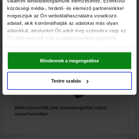
valamint weboldalforgalmunk elemzéséhez. Ezenkívül
közösségi média-, hirdető- és elemező partnereinkkel
LETÖLTÉSEK
megosztjuk az Ön weboldalhasználatra vonatkozó
adatait, akik kombinálhatják az adatokat más olyan
Más vásárlók is vásároltak
adatokkal, amelyeket Ön adott meg számukra vagy az
Ön által használt más szolgáltatásokból gyűjtöttek.
05547-10
Mindennek a megengedése
Testre szabás
Békaszájszorítók, cink, lemezkengyellel, rejtett
csavarfuratokkal