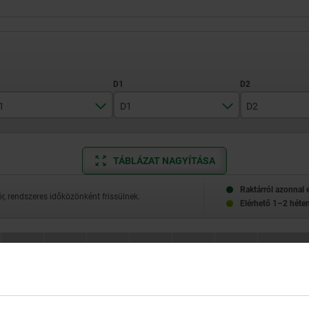
1
D1
D2
4,5
6
7
TÁBLÁZAT NAGYÍTÁSA
6
10
11
7
Raktárról azonnal 
, rendszeres időközönként frissülnek.
Elérhető 1–2 héten
11
11,5
D2
D2
D3
D3
H
H
L2
L2
L3
L3
SW1
SW1
SW2 négysz
SW2 négysz
16