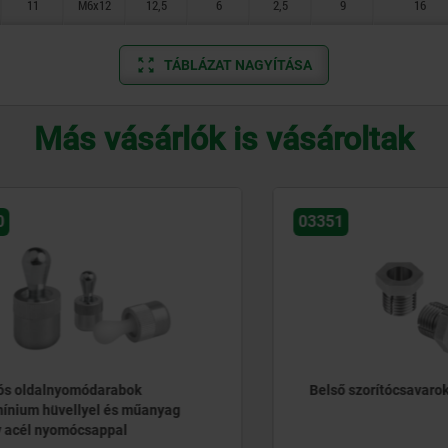
11
M6x12
12,5
6
2,5
9
16
TÁBLÁZAT NAGYÍTÁSA
Más vásárlók is vásároltak
03351
dalnyomódarabok
Belső szorítócsavarok
m hüvellyel és műanyag
l nyomócsappal