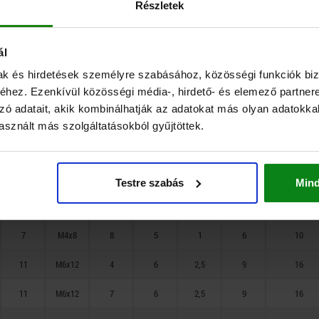
11
11
11
7
7
7
7
7
7
7
7
7
7
M6x12
M6x12
M6x12
M4x8
M4x8
M4x8
M4x8
M4x8
M4x8
M4x8
M4x8
M4x8
M4x8
12,5
3,5
3,5
10
6
3
5
8
3
5
8
4
7
5
5
5
5
5
5
5
5
5
6
6
6
5
2,5
2,5
2,5
1
1
1
1
1
1
1
1
1
1
6
6
6
6
6
6
6
6
6
9
9
9
6
10
10
10
10
10
10
10
10
10
16
16
16
10
Részletek
7
M4x8
6
5
1
6
10
ál
7
M4x8
10
5
1
6
10
mak és hirdetések személyre szabásához, közösségi funkciók biz
7
M4x8
3
5
1
6
10
hez. Ezenkívül közösségi média-, hirdető- és elemező partner
zó adatait, akik kombinálhatják az adatokat más olyan adatokka
7
M4x8
5
5
1
6
10
sznált más szolgáltatásokból gyűjtöttek.
7
M4x8
8
5
1
6
10
7
M4x8
3
5
1
6
10
Testre szabás
Min
7
M4x8
5
5
1
6
10
7
M4x8
8
5
1
6
10
11
M6x12
4
6
2,5
9
16
11
M6x12
7
6
2,5
9
16