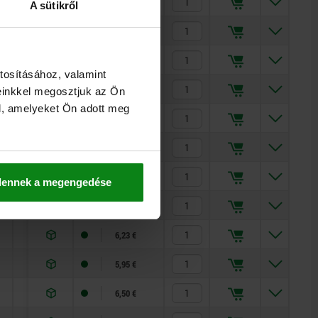
12
12
12
20
20
20
50
50
50
5
5
5
5
100
100
100
150
150
150
20
20
20
40
40
40
20
5,65 €
5,95 €
6,23 €
5,65 €
5,95 €
6,23 €
5,65 €
5,95 €
6,23 €
5,95 €
6,50 €
7,03 €
5,65 €
A sütikről
5
20
5,95 €
5
20
6,23 €
tosításához, valamint
12
40
5,65 €
einkkel megosztjuk az Ön
l, amelyeket Ön adott meg
12
40
5,95 €
12
40
6,23 €
20
100
5,65 €
dennek a megengedése
20
100
5,95 €
20
100
6,23 €
50
150
5,95 €
50
150
6,50 €