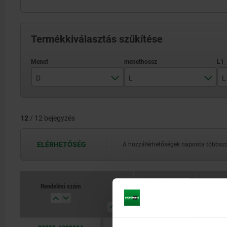
Termékkiválasztás szűkítése
D
L
L
M12
11
12
/ 12 bejegyzés
M18x1,5
17
18,5
ELÉRHETŐSÉG
A hozzáférhetőségek naponta többször
26
29,5
Rendelési szám
Rendelési szám
D
D
L
L
L1
L1
D1
D1
45,5