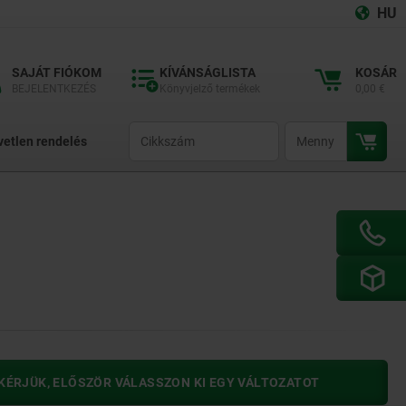
HU
SAJÁT FIÓKOM
KÍVÁNSÁGLISTA
KOSÁR
BEJELENTKEZÉS
Könyvjelző termékek
0,00 €
productCode
qty
vetlen rendelés
KÉRJÜK, ELŐSZÖR VÁLASSZON KI EGY VÁLTOZATOT