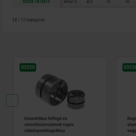
03338-1815013
M18x1,5
45,5
16
10
12
/ 12 bejegyzés
03330
03330
Excentrikus felfogó és
Rugós ol
szerelőszerszámok rugós
alumíniu
oldalnyomótagokhoz
vagy acé