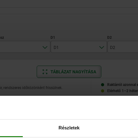
D1
D2
10,7
2,8
4,6
TÁBLÁZAT NAGYÍTÁSA
12
3,8
5,6
15
4,8
6,5
Raktárról azonnal 
, rendszeres időközönként frissülnek.
Elérhető 1–2 héten
18
6,2
8,5
26
8
11
D1
D2
L1
L2
L3
H
Rugóerő, kezde
kb. N
Részletek