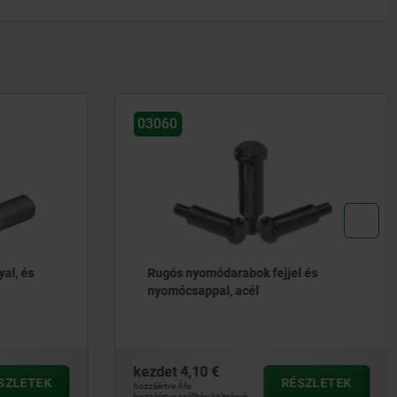
03040-02
l és
Rugós nyomótagok belső hatszög
nyílással és lapított nyomócsappal,
acél
kezdet
1,97 €
ÉSZLETEK
RÉSZLETEK
hozzáértve Áfa
hozzáértve szállítási költségek