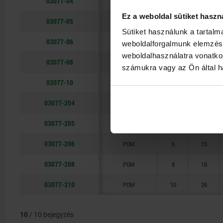
03077-04
nemesacél
4
10,7
Ez a weboldal sütiket haszn
03077-05
nemesacél
5
12
Sütiket használunk a tartal
03077-06
nemesacél
6
15
weboldalforgalmunk elemzésé
weboldalhasználatra vonatko
03077-08
nemesacél
8
18
számukra vagy az Ön által ha
03077-10
nemesacél
10
26
03077-204
POM
4
10,7
03077-205
POM
5
12
03077-206
POM
6
15
03077-208
POM
8
18
03077-210
POM
10
26
10
/ 10 bejegyzés