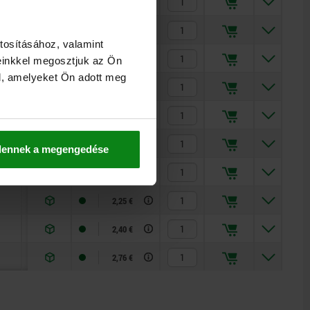
8,2
2,02 €
9
2,11 €
tosításához, valamint
12
2,25 €
einkkel megosztjuk az Ön
l, amelyeket Ön adott meg
17
2,40 €
29
2,76 €
8,2
2,02 €
dennek a megengedése
9
2,11 €
12
2,25 €
17
2,40 €
29
2,76 €