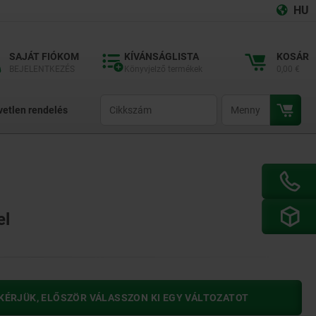
HU
SAJÁT FIÓKOM
KÍVÁNSÁGLISTA
KOSÁR
BEJELENTKEZÉS
Könyvjelző termékek
0,00 €
productCode
qty
vetlen rendelés
el
KÉRJÜK, ELŐSZÖR VÁLASSZON KI EGY VÁLTOZATOT