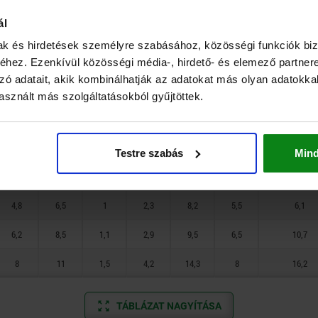
2,8
4,6
0,9
1,8
5,6
2,7
3
ál
3,8
5,6
0,9
2,1
6
4
3,3
mak és hirdetések személyre szabásához, közösségi funkciók biz
4,8
6,5
1
2,3
8,2
5,5
6,1
hez. Ezenkívül közösségi média-, hirdető- és elemező partner
zó adatait, akik kombinálhatják az adatokat más olyan adatokka
6,2
8,5
1,1
2,9
9,5
6,5
10,7
sznált más szolgáltatásokból gyűjtöttek.
8
11
1,5
4,2
14,3
8
16,2
2,8
4,6
0,9
1,8
5,6
2,7
3
Testre szabás
Min
3,8
5,6
0,9
2,1
6
4
3,3
4,8
6,5
1
2,3
8,2
5,5
6,1
6,2
8,5
1,1
2,9
9,5
6,5
10,7
8
11
1,5
4,2
14,3
8
16,2
TÁBLÁZAT NAGYÍTÁSA