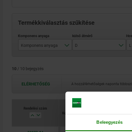
Termékkiválasztás szűkítése
Komponens anyaga
D
L
nemesacél
4
10
/ 10 bejegyzés
POM
5
6
ELÉRHETŐSÉG
A hozzáférhetőségek naponta többször
8
10
Rendelési szám
Komponens anyaga
D
L
Beleegyezés