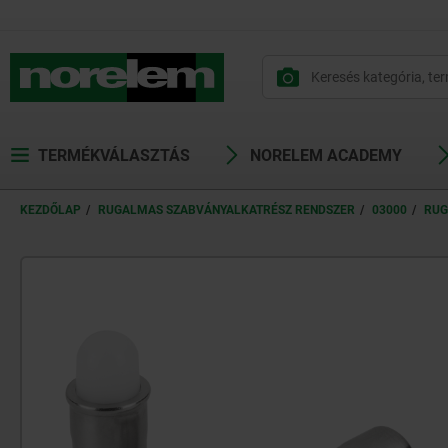
text.skipToContent
text.skipToNavigation
TERMÉKVÁLASZTÁS
NORELEM ACADEMY
KEZDŐLAP
RUGALMAS SZABVÁNYALKATRÉSZ RENDSZER
03000
RUG