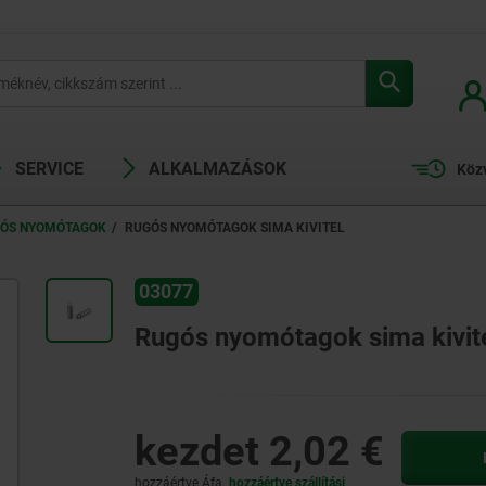
SERVICE
ALKALMAZÁSOK
Köz
ÓS NYOMÓTAGOK
RUGÓS NYOMÓTAGOK SIMA KIVITEL
03077
Rugós nyomótagok sima kivit
kezdet
2,02 €
hozzáértve Áfa
hozzáértve szállítási 