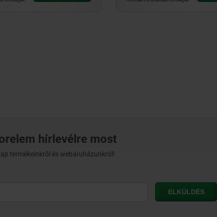
norelem hírlevélre most
t kap termékeinkről és webáruházunkról!