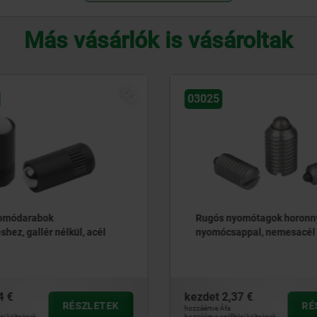
Más vásárlók is vásároltak
03060
omótagok horonnyal, és
Rugós nyomódarabok fejje
appal, nemesacél
nyomócsappal, acél
37 €
kezdet
4,10 €
RÉSZLETEK
R
hozzáértve Áfa
tási költségek
hozzáértve szállítási költségek