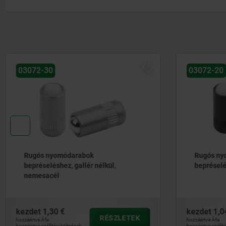
ÚJ
03072-20
03025
Rugós nyomódarabok
Rugós ny
bepréseléshez, gallér nélkül, acél
nyomócs
kezdet
1,04 €
kezdet
2,
RÉSZLETEK
hozzáértve Áfa
hozzáértve Áfa
hozzáértve szállítási költségek
hozzáértve szállí