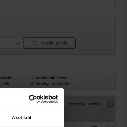
elérhető
Szállítási idő kérésre
 belül
Jelenleg nem elérhető
Rendelkezésre állás
CAD
Mennyiség
Rendelés
ti F1
Rugóerő, végső F2
Ár
kb. N
A sütikről