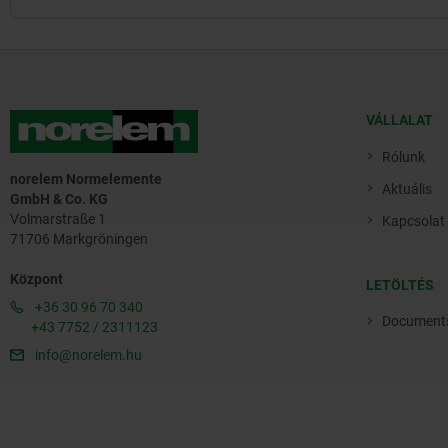
VÁLLALAT
Rólunk
norelem Normelemente
Aktuális
GmbH & Co. KG
Volmarstraße 1
Kapcsolat
71706 Markgröningen
Központ
LETÖLTÉS
+36 30 96 70 340
Document
+43 7752 / 2311123
info@norelem.hu