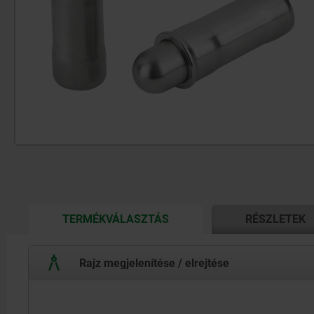
CURRENT
TERMÉKVÁLASZTÁS
RÉSZLETEK
TAB:
Rajz megjelenítése / elrejtése