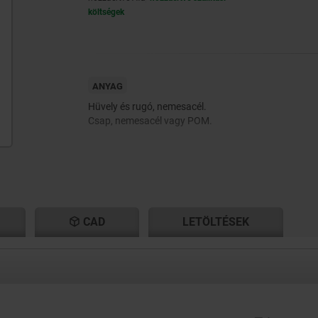
költségek
ANYAG
Hüvely és rugó, nemesacél.
Csap, nemesacél vagy POM.
CAD
LETÖLTÉSEK