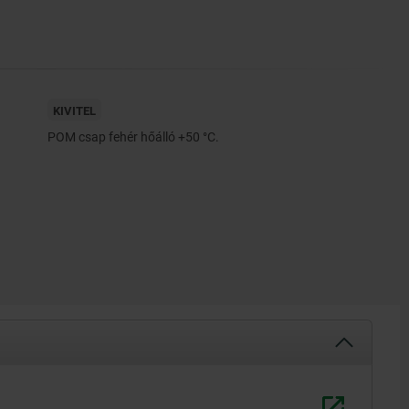
KIVITEL
POM csap fehér hőálló +50 °C.