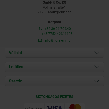
GmbH & Co. KG
Volmarstraße 1
71706 Markgröningen
Központ
+36 30 96 70 340
+43 7752 / 2311123
info@norelem.hu
Vállalat
Rólunk
Letöltés
Aktuális
Documents
Szerviz
Kapcsolat
Szállítási feltételek
BIZTONSÁGOS FIZETÉS
Tanúsítványok