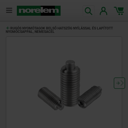
text.skipToContent
text.skipToNavigation
RUGÓS NYOMÓTAGOK BELSŐ HATSZÖG NYÍLÁSSAL ÉS LAPÍTOTT
NYOMÓCSAPPAL, NEMESACÉL