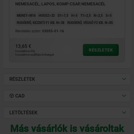
NEMESACÉL, LAPOS, KOMP:CSAP, NEMESACÉL
MENET=M16
HOSSZ=32
D1=7,5
H=5
T1=2,5
N=2,5
S=5
RUGÓERŐ, KEZDETI F1 KB. N=38
RUGÓERŐ, VÉGSŐ F2 KB. N=85
Rendelési szám:
03055-01-16
13,65 €
RÉSZLETEK
hozzáértve Áfa
hozzáértve szállítási költségek
RÉSZLETEK
CAD
LETÖLTÉSEK
Más vásárlók is vásároltak