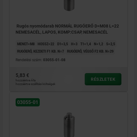
Rugós nyomódarab NORMÁL RUGÓERŐ D=M08 L=22
NEMESACÉL, LAPOS, KOMP:CSAP, NEMESACÉL
MENET=M8
HOSSZ=22
D1=3,5
H=3
T1=1,4
N=1,2
S=2,5
RUGÓERŐ, KEZDETI F1 KB. N=7
RUGÓERŐ, VÉGSŐ F2 KB. N=29
Rendelési szám:
03055-01-08
5,83 €
RÉSZLETEK
hozzáértve Áfa
hozzáértve szállítási költségek
03055-01