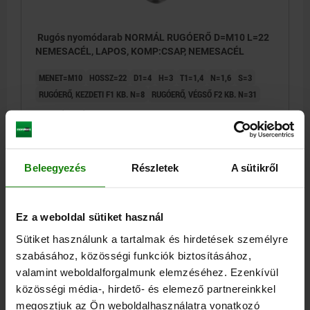
Rugós nyomódarab NORMÁL RUGÓERŐ D=M10 L=22
NEMESACÉL, LAPOS, KOMP:CSAP, NEMESACÉL
MENET=M10
HOSSZ=22
D1=4
H=3
T1=1,4
N=1,6
S=3
RUGÓERŐ, KEZDETI F1 KB. N=8
RUGÓERŐ, VÉGSŐ F2 KB. N=31
Rendelési szám:
03055-01-10
6,81 €
RÉSZLETEK
hozzáértve Áfa
Beleegyezés
Részletek
A sütikről
hozzáértve szállítási költségek
03055-01
Ez a weboldal sütiket használ
Sütiket használunk a tartalmak és hirdetések személyre
szabásához, közösségi funkciók biztosításához,
valamint weboldalforgalmunk elemzéséhez. Ezenkívül
közösségi média-, hirdető- és elemező partnereinkkel
megosztjuk az Ön weboldalhasználatra vonatkozó