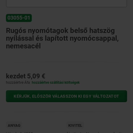
03055-01
Rugós nyomótagok belső hatszög
nyílással és lapított nyomócsappal,
nemesacél
kezdet
5,09 €
hozzáértve Áfa
hozzáértve szállítási költségek
KÉRJÜK, ELŐSZÖR VÁLASSZON KI EGY VÁLTOZATOT
ANYAG
KIVITEL