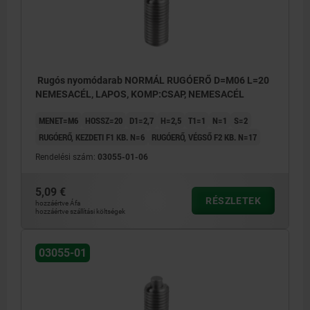
Rugós nyomódarab NORMÁL RUGÓERŐ D=M06 L=20
NEMESACÉL, LAPOS, KOMP:CSAP, NEMESACÉL
MENET=M6
HOSSZ=20
D1=2,7
H=2,5
T1=1
N=1
S=2
RUGÓERŐ, KEZDETI F1 KB. N=6
RUGÓERŐ, VÉGSŐ F2 KB. N=17
Rendelési szám:
03055-01-06
5,09 €
RÉSZLETEK
hozzáértve Áfa
hozzáértve szállítási költségek
03055-01