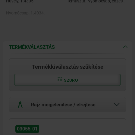
Hüvely, 1.4305.
fémtiszta. Nyomócsap, edzett.
Nyomócsap, 1.4034.
Rugó, 1.4310.
TERMÉKVÁLASZTÁS
Termékkiválasztás szűkítése
SZŰRŐ
Rajz megjelenítése / elrejtése
03055-01