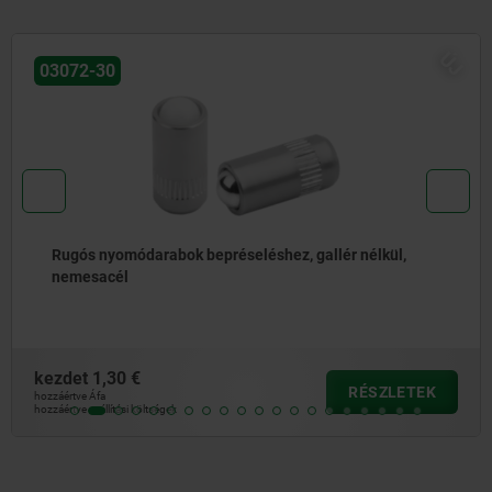
ÚJ
03072-20
Rugós nyomódarabok bepréseléshez, gallér nélkül, acél
kezdet
1,04 €
RÉSZLETEK
hozzáértve Áfa
hozzáértve szállítási költségek