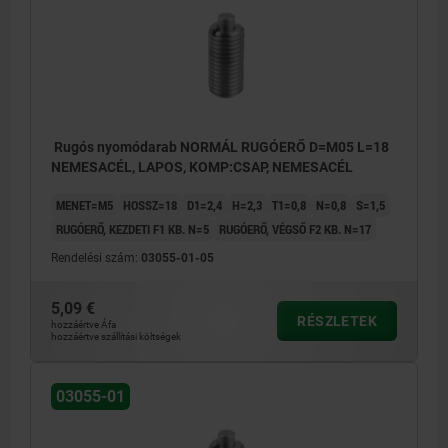
Rugós nyomódarab NORMÁL RUGÓERŐ D=M05 L=18
NEMESACÉL, LAPOS, KOMP:CSAP, NEMESACÉL
MENET=M5
HOSSZ=18
D1=2,4
H=2,3
T1=0,8
N=0,8
S=1,5
RUGÓERŐ, KEZDETI F1 KB. N=5
RUGÓERŐ, VÉGSŐ F2 KB. N=17
Rendelési szám:
03055-01-05
5,09 €
RÉSZLETEK
hozzáértve Áfa
hozzáértve szállítási költségek
03055-01
1) Ragasztott hernyócsavar
1) Raga