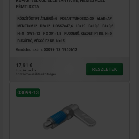
KUPAK NÉLKÜL ELLENANYA NÉ, NEMESACÉL
FÉMTISZTA
RÖGZÍTŐSTIFT ÁTMÉRŐ=6
FOGANTYÚHOSSZ=30
ALAK=AP
MENET=M12
D2=12
HOSSZ=47,4
L3=19
B=10,8
B1=3,6
H=8
SW1=12
F X 30°=1,8
RUGÓERŐ, KEZDETI F1 KB. N=5
RUGÓERŐ, VÉGSŐ F2 KB. N=15
Rendelési szám:
03099-13-1940612
17,91 €
RÉSZLETEK
hozzáértve Áfa
hozzáértve szállítási költségek
03099-13