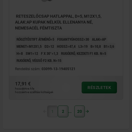
RETESZELŐCSAP HATLAPPAL, D=5, M12X1,5,
ALAK:AP KUPAK NÉLKÜL ELLENANYA NÉ,
NEMESACÉL FÉMTISZTA
RÖGZÍTŐSTIFT ÁTMÉRŐ=5
FOGANTYÚHOSSZ=30
ALAK=AP
MENET=M12X1,5
D2=12
HOSSZ=47,4
L3=19
B=10,8
B1=3,6
H=8
SW1=12
F X 30°=1,3
RUGÓERŐ, KEZDETI F1 KB. N=5
RUGÓERŐ, VÉGSŐ F2 KB. N=15
Rendelési szám:
03099-13-19405121
17,91 €
RÉSZLETEK
hozzáértve Áfa
hozzáértve szállítási költségek
1
2
20