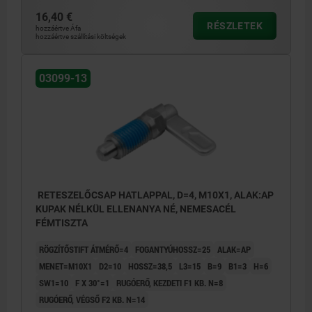
16,40 €
RÉSZLETEK
hozzáértve Áfa
hozzáértve szállítási költségek
03099-13
RETESZELŐCSAP HATLAPPAL, D=4, M10X1, ALAK:AP
KUPAK NÉLKÜL ELLENANYA NÉ, NEMESACÉL
FÉMTISZTA
RÖGZÍTŐSTIFT ÁTMÉRŐ=4
FOGANTYÚHOSSZ=25
ALAK=AP
MENET=M10X1
D2=10
HOSSZ=38,5
L3=15
B=9
B1=3
H=6
SW1=10
F X 30°=1
RUGÓERŐ, KEZDETI F1 KB. N=8
RUGÓERŐ, VÉGSŐ F2 KB. N=14