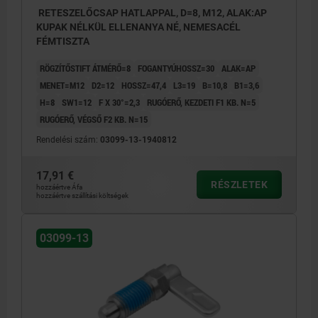
RETESZELŐCSAP HATLAPPAL, D=8, M12, ALAK:AP
KUPAK NÉLKÜL ELLENANYA NÉ, NEMESACÉL
FÉMTISZTA
RÖGZÍTŐSTIFT ÁTMÉRŐ=8
FOGANTYÚHOSSZ=30
ALAK=AP
MENET=M12
D2=12
HOSSZ=47,4
L3=19
B=10,8
B1=3,6
H=8
SW1=12
F X 30°=2,3
RUGÓERŐ, KEZDETI F1 KB. N=5
RUGÓERŐ, VÉGSŐ F2 KB. N=15
Rendelési szám:
03099-13-1940812
17,91 €
RÉSZLETEK
hozzáértve Áfa
hozzáértve szállítási költségek
03099-13