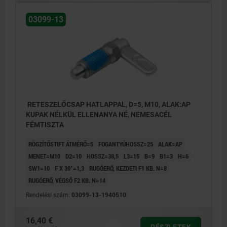
03099-13
RETESZELŐCSAP HATLAPPAL, D=5, M10, ALAK:AP
KUPAK NÉLKÜL ELLENANYA NÉ, NEMESACÉL
FÉMTISZTA
RÖGZÍTŐSTIFT ÁTMÉRŐ=5
FOGANTYÚHOSSZ=25
ALAK=AP
MENET=M10
D2=10
HOSSZ=38,5
L3=15
B=9
B1=3
H=6
SW1=10
F X 30°=1,3
RUGÓERŐ, KEZDETI F1 KB. N=8
RUGÓERŐ, VÉGSŐ F2 KB. N=14
Rendelési szám:
03099-13-1940510
16,40 €
RÉSZLETEK