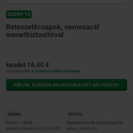
03099-13
Reteszelőcsapok, nemesacél
menetbiztosítóval
kezdet
16,40 €
hozzáértve Áfa
hozzáértve szállítási költségek
KÉRJÜK, ELŐSZÖR VÁLASSZON KI EGY VÁLTOZATOT
ANYAG
KIVITEL
Retesz 1.4308.
Menetes hüvely, nyomórugó és
Menetes hüvely és rögzítőstift
retesz, fémtiszta.