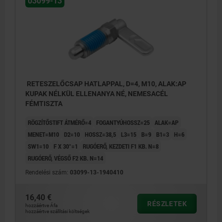
03099-13
RETESZELŐCSAP HATLAPPAL, D=4, M10, ALAK:AP
KUPAK NÉLKÜL ELLENANYA NÉ, NEMESACÉL
FÉMTISZTA
RÖGZÍTŐSTIFT ÁTMÉRŐ=4
FOGANTYÚHOSSZ=25
ALAK=AP
MENET=M10
D2=10
HOSSZ=38,5
L3=15
B=9
B1=3
H=6
SW1=10
F X 30°=1
RUGÓERŐ, KEZDETI F1 KB. N=8
RUGÓERŐ, VÉGSŐ F2 KB. N=14
Rendelési szám:
03099-13-1940410
16,40 €
AP alak: reteszkupak nélkül, anya nélkül.
RÉSZLETEK
hozzáértve Áfa
hozzáértve szállítási költségek
CP alak: reteszkupak anya nélkül.