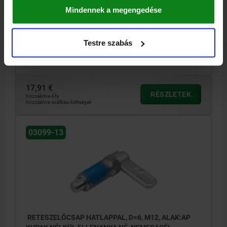
Mindennek a megengedése
RÖGZÍTŐSTIFT ÁTMÉRŐ=5
FOGANTYÚHOSSZ=30
ALAK=AP
MENET=M12
D2=12
HOSSZ=47,4
L3=19
B=10,8
B1=3,6
H=8
SW1=12
F X 30°=1,3
RUGÓERŐ, KEZDETI F1 KB. N=5
Testre szabás
RUGÓERŐ, VÉGSŐ F2 KB. N=15
Rendelési szám:
03099-13-1940512
17,91 €
RÉSZLETEK
hozzáértve Áfa
hozzáértve szállítási költségek
03099-13
RETESZELŐCSAP HATLAPPAL, D=6, M12, ALAK:AP