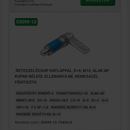
hozzáértve Áfa
hozzáértve szállítási költségek
03099-13
RETESZELŐCSAP HATLAPPAL, D=6, M10, ALAK:AP
KUPAK NÉLKÜL ELLENANYA NÉ, NEMESACÉL
FÉMTISZTA
RÖGZÍTŐSTIFT ÁTMÉRŐ=6
FOGANTYÚHOSSZ=25
ALAK=AP
MENET=M10
D2=10
HOSSZ=38,5
L3=15
B=9
B1=3
H=6
SW1=10
F X 30°=1,8
RUGÓERŐ, KEZDETI F1 KB. N=8
RUGÓERŐ, VÉGSŐ F2 KB. N=14
Rendelési szám:
03099-13-1940610