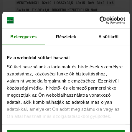
MENET=M10X1
D2=10
HOSSZ=38,5
L3=15
B=9
B1=3
H=6
SW1=10
F X 30°=1,8
RUGÓERŐ, KEZDETI F1 KB. N=8
RUGÓERŐ, VÉGSŐ F2 KB. N=14
Rendelési szám:
03099-13-19406101
Beleegyezés
Részletek
A sütikről
16,40 €
RÉSZLETEK
hozzáértve Áfa
hozzáértve szállítási költségek
Ez a weboldal sütiket használ
03099-13
Sütiket használunk a tartalmak és hirdetések személyre
szabásához, közösségi funkciók biztosításához,
valamint weboldalforgalmunk elemzéséhez. Ezenkívül
közösségi média-, hirdető- és elemező partnereinkkel
megosztjuk az Ön weboldalhasználatra vonatkozó
adatait, akik kombinálhatják az adatokat más olyan
adatokkal, amelyeket Ön adott meg számukra vagy az
RETESZELŐCSAP HATLAPPAL, D=5, M12, ALAK:AP
Ön által használt más szolgáltatásokból gyűjtöttek.
KUPAK NÉLKÜL ELLENANYA NÉ, NEMESACÉL
FÉMTISZTA