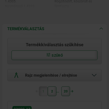
1.4305.
Rögzítőstift, köszörült és
Nyomórugó 1.4310.
fémtiszta.:
Reteszkupak termoplaszt PA.
- RAL 7021 szürkésfekete.
Menetbiztosító, poliamid, kék.
- RAL 2004 tisztanarancs.
- RAL 1021 repcesárga.
- RAL 3020 közlekedési piros.
TERMÉKVÁLASZTÁS
- RAL 6032 szignálzöld.
- RAL 5017 közlekedési kék.
- RAL 7035 világosszürke.
Termékkiválasztás szűkítése
SZŰRŐ
Rajz megjelenítése / elrejtése
1
2
20