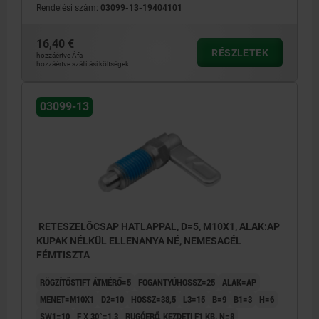
Rendelési szám:
03099-13-19404101
16,40 €
RÉSZLETEK
hozzáértve Áfa
hozzáértve szállítási költségek
03099-13
RETESZELŐCSAP HATLAPPAL, D=5, M10X1, ALAK:AP
KUPAK NÉLKÜL ELLENANYA NÉ, NEMESACÉL
FÉMTISZTA
RÖGZÍTŐSTIFT ÁTMÉRŐ=5
FOGANTYÚHOSSZ=25
ALAK=AP
MENET=M10X1
D2=10
HOSSZ=38,5
L3=15
B=9
B1=3
H=6
SW1=10
F X 30°=1,3
RUGÓERŐ, KEZDETI F1 KB. N=8