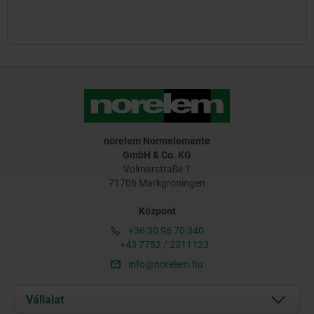
norelem Normelemente
GmbH & Co. KG
Volmarstraße 1
71706 Markgröningen
Központ
+36 30 96 70 340
+43 7752 / 2311123
info@norelem.hu
Vállalat