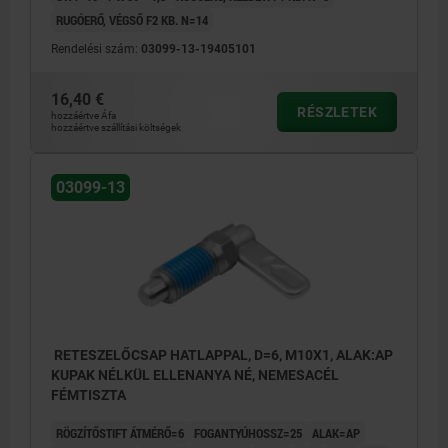
RUGÓERŐ, VÉGSŐ F2 KB. N=14
Rendelési szám:
03099-13-19405101
16,40 €
RÉSZLETEK
hozzáértve Áfa
hozzáértve szállítási költségek
03099-13
RETESZELŐCSAP HATLAPPAL, D=6, M10X1, ALAK:AP
KUPAK NÉLKÜL ELLENANYA NÉ, NEMESACÉL
FÉMTISZTA
RÖGZÍTŐSTIFT ÁTMÉRŐ=6
FOGANTYÚHOSSZ=25
ALAK=AP