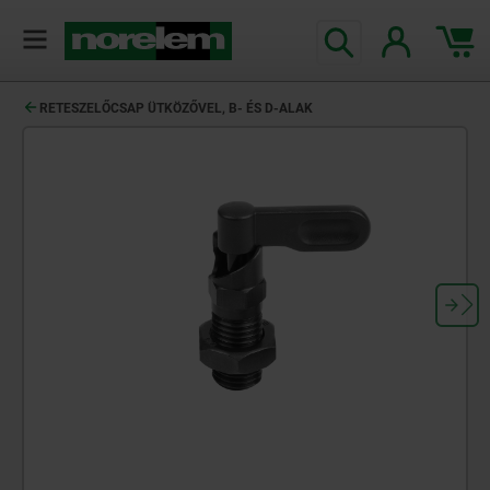
text.skipToContent
text.skipToNavigation
RETESZELŐCSAP ÜTKÖZŐVEL, B- ÉS D-ALAK