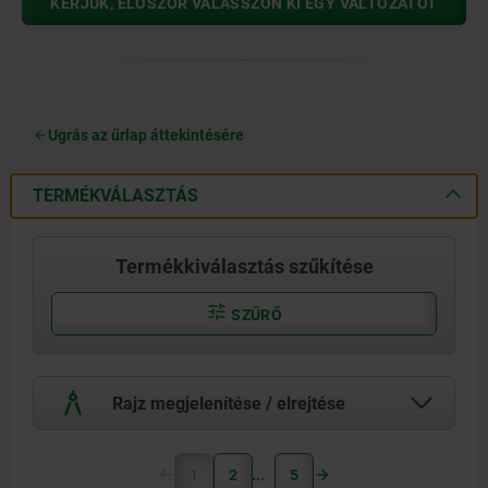
KÉRJÜK, ELŐSZÖR VÁLASSZON KI EGY VÁLTOZATOT
Ugrás az űrlap áttekintésére
TERMÉKVÁLASZTÁS
Termékkiválasztás szűkítése
SZŰRŐ
Rajz megjelenítése / elrejtése
1
2
5