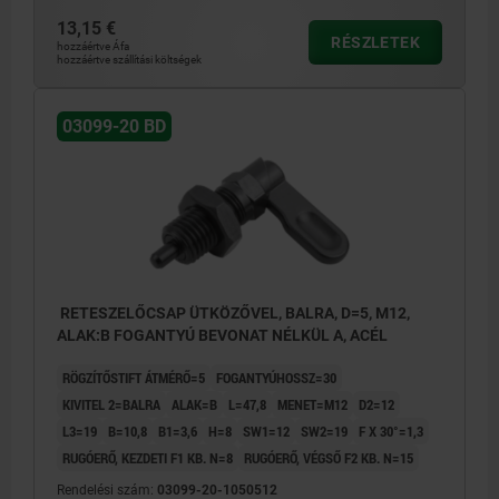
13,15 €
RÉSZLETEK
hozzáértve Áfa
hozzáértve szállítási költségek
03099-20 BD
RETESZELŐCSAP ÜTKÖZŐVEL, BALRA, D=5, M12,
ALAK:B FOGANTYÚ BEVONAT NÉLKÜL A, ACÉL
RÖGZÍTŐSTIFT ÁTMÉRŐ=5
FOGANTYÚHOSSZ=30
KIVITEL 2=BALRA
ALAK=B
L=47,8
MENET=M12
D2=12
L3=19
B=10,8
B1=3,6
H=8
SW1=12
SW2=19
F X 30°=1,3
RUGÓERŐ, KEZDETI F1 KB. N=8
RUGÓERŐ, VÉGSŐ F2 KB. N=15
Rendelési szám:
03099-20-1050512