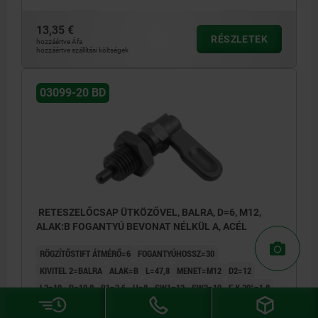
13,35 €
RÉSZLETEK
hozzáértve Áfa
hozzáértve szállítási költségek
03099-20 BD
RETESZELŐCSAP ÜTKÖZŐVEL, BALRA, D=6, M12,
ALAK:B FOGANTYÚ BEVONAT NÉLKÜL A, ACÉL
RÖGZÍTŐSTIFT ÁTMÉRŐ=6
FOGANTYÚHOSSZ=30
KIVITEL 2=BALRA
ALAK=B
L=47,8
MENET=M12
D2=12
L3=19
B=10,8
B1=3,6
H=8
SW1=12
SW2=19
F X 30°=1,8
RUGÓERŐ, KEZDETI F1 KB. N=8
RUGÓERŐ, VÉGSŐ F2 KB. N=15