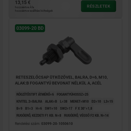
13,15 €
RÉSZLETEK
hozzáértve Áfa
hozzáértve szállítási költségek
03099-20 BD
RETESZELŐCSAP ÜTKÖZŐVEL, BALRA, D=6, M10,
ALAK:B FOGANTYÚ BEVONAT NÉLKÜL A, ACÉL
RÖGZÍTŐSTIFT ÁTMÉRŐ=6
FOGANTYÚHOSSZ=25
KIVITEL 2=BALRA
ALAK=B
L=38
MENET=M10
D2=10
L3=15
B=9
B1=3
H=6
SW1=10
SW2=17
F X 30°=1,8
RUGÓERŐ, KEZDETI F1 KB. N=8
RUGÓERŐ, VÉGSŐ F2 KB. N=14
Rendelési szám:
03099-20-1050610