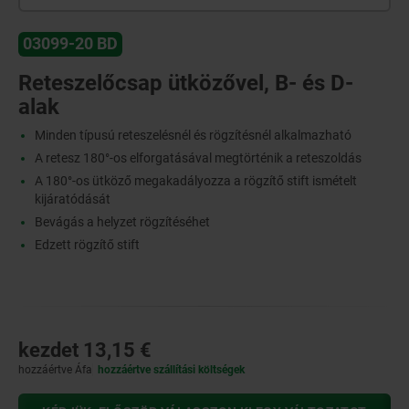
03099-20 BD
Reteszelőcsap ütközővel, B- és D-
alak
Minden típusú reteszelésnél és rögzítésnél alkalmazható
A retesz 180°-os elforgatásával megtörténik a reteszoldás
A 180°-os ütköző megakadályozza a rögzítő stift ismételt
kijáratódását
Bevágás a helyzet rögzítéséhet
Edzett rögzítő stift
kezdet
13,15 €
hozzáértve Áfa
hozzáértve szállítási költségek