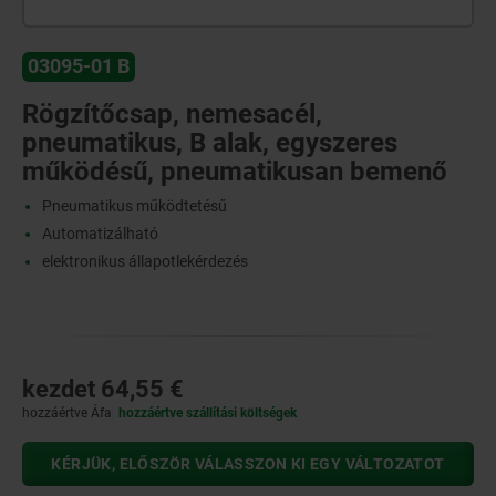
03095-01 B
Rögzítőcsap, nemesacél,
pneumatikus, B alak, egyszeres
működésű, pneumatikusan bemenő
Pneumatikus működtetésű
Automatizálható
elektronikus állapotlekérdezés
kezdet
64,55 €
hozzáértve Áfa
hozzáértve szállítási költségek
KÉRJÜK, ELŐSZÖR VÁLASSZON KI EGY VÁLTOZATOT