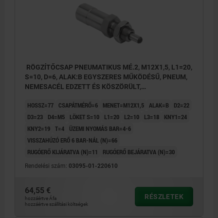
RÖGZÍTŐCSAP PNEUMATIKUS MÉ.2, M12X1,5, L1=20,
S=10, D=6, ALAK:B EGYSZERES MŰKÖDÉSŰ, PNEUM,
NEMESACÉL EDZETT ÉS KÖSZÖRÜLT,
KOMP:NEMESACÉL CSUPASZ
HOSSZ=77
CSAPÁTMÉRŐ=6
MENET=M12X1,5
ALAK=B
D2=22
D3=23
D4=M5
LÖKET S=10
L1=20
L2=10
L3=18
KNY1=24
KNY2=19
T=4
ÜZEMI NYOMÁS BAR=4-6
VISSZAHÚZÓ ERŐ 6 BAR-NÁL (N)=66
RUGÓERŐ KIJÁRATVA (N)=11
RUGÓERŐ BEJÁRATVA (N)=30
Rendelési szám:
03095-01-220610
64,55 €
RÉSZLETEK
hozzáértve Áfa
hozzáértve szállítási költségek
2) Csatlakozás 2 - pneumatikus bemenő