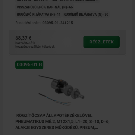
VISSZAHÚZÓ ERŐ 6 BAR-NÁL (N)=66
RUGÓERŐ KIJÁRATVA (N)=11
RUGÓERŐ BEJÁRATVA (N)=30
Rendelési szám:
03095-01-241215
68,37 €
RÉSZLETEK
hozzáértve Áfa
hozzáértve szállítási költségek
03095-01 B
RÖGZÍTŐCSAP ÁLLAPOTÉRZÉKELŐVEL
PNEUMATIKUS MÉ.2, M12X1,5, L1=20, S=10, D=6,
ALAK:B EGYSZERES MŰKÖDÉSŰ, PNEUM,
NEMESACÉL EDZETT ÉS KÖSZÖRÜLT,