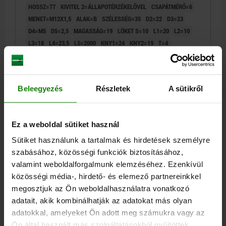
HOSSZ=77
KIVITEL 2=ÁLLAPOTÉRZÉKELŐVEL
CSAPÁTMÉRŐ=6
KOMP:NEMESACÉL CSUPASZ
MENET=M12X1,5
ALAK=B
SZÉLESSÉG=35
D2=22
D3=23
D4=M5
D5=2,5
MAGASSÁG=19
LÖKET S=10
L1=20
L2=10
L3=18
L4=23,5
L5=2000
KNY1=24
KNY2=19
T=4
ÜZEMI NYOMÁS BAR=4-6
VISSZAHÚZÓ ERŐ 6 BAR-NÁL (N)=66
RUGÓERŐ KIJÁRATVA (N)=11
RUGÓERŐ BEJÁRATVA (N)=30
Rendelési szám:
03095-01-2206101
Beleegyezés
Részletek
A sütikről
119,66 €
RÉSZLETEK
hozzáértve Áfa
hozzáértve szállítási költségek
Ez a weboldal sütiket használ
Sütiket használunk a tartalmak és hirdetések személyre
03095-01 B
szabásához, közösségi funkciók biztosításához,
valamint weboldalforgalmunk elemzéséhez. Ezenkívül
közösségi média-, hirdető- és elemező partnereinkkel
megosztjuk az Ön weboldalhasználatra vonatkozó
adatait, akik kombinálhatják az adatokat más olyan
adatokkal, amelyeket Ön adott meg számukra vagy az
Ön által használt más szolgáltatásokból gyűjtöttek.