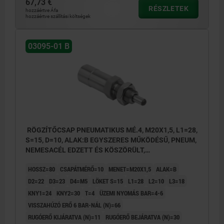
67,73 €
RÉSZLETEK
hozzáértve Áfa
hozzáértve szállítási költségek
03095-01 B
RÖGZÍTŐCSAP PNEUMATIKUS MÉ.4, M20X1,5, L1=28,
S=15, D=10, ALAK:B EGYSZERES MŰKÖDÉSŰ, PNEUM,
NEMESACÉL EDZETT ÉS KÖSZÖRÜLT,
KOMP:NEMESACÉL CSUPASZ
HOSSZ=80
CSAPÁTMÉRŐ=10
MENET=M20X1,5
ALAK=B
D2=22
D3=23
D4=M5
LÖKET S=15
L1=28
L2=10
L3=18
KNY1=24
KNY2=30
T=4
ÜZEMI NYOMÁS BAR=4-6
VISSZAHÚZÓ ERŐ 6 BAR-NÁL (N)=66
RUGÓERŐ KIJÁRATVA (N)=11
RUGÓERŐ BEJÁRATVA (N)=30