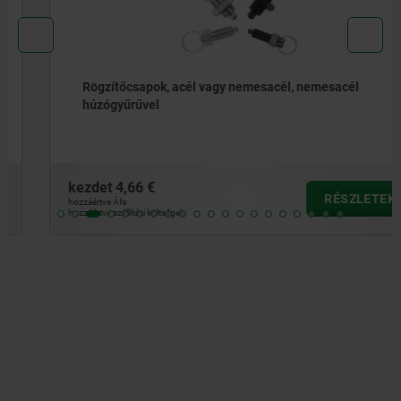
Rögzítőcsapok, acél vagy nemesacél, nemesacél
húzógyűrűvel
kezdet
4,66 €
RÉSZLETEK
hozzáértve Áfa
hozzáértve szállítási költségek