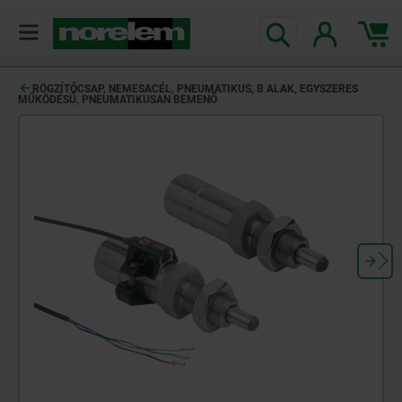
text.skipToContent
text.skipToNavigation
RÖGZÍTŐCSAP, NEMESACÉL, PNEUMATIKUS, B ALAK, EGYSZERES
MŰKÖDÉSŰ, PNEUMATIKUSAN BEMENŐ