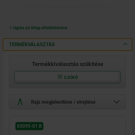
Ugrás az űrlap áttekintésére
TERMÉKVÁLASZTÁS
Termékkiválasztás szűkítése
SZŰRŐ
Rajz megjelenítése / elrejtése
03095-01 B