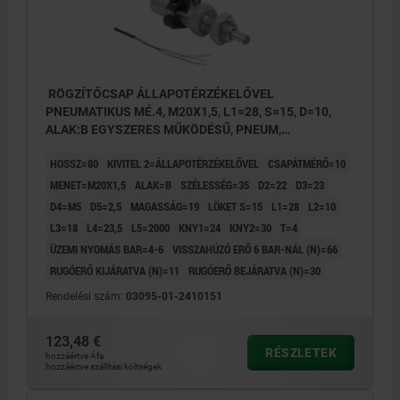
RÖGZÍTŐCSAP ÁLLAPOTÉRZÉKELŐVEL
PNEUMATIKUS MÉ.4, M20X1,5, L1=28, S=15, D=10,
ALAK:B EGYSZERES MŰKÖDÉSŰ, PNEUM,
NEMESACÉL EDZETT ÉS KÖSZÖRÜLT,
HOSSZ=80
KIVITEL 2=ÁLLAPOTÉRZÉKELŐVEL
CSAPÁTMÉRŐ=10
KOMP:NEMESACÉL CSUPASZ
MENET=M20X1,5
ALAK=B
SZÉLESSÉG=35
D2=22
D3=23
D4=M5
D5=2,5
MAGASSÁG=19
LÖKET S=15
L1=28
L2=10
L3=18
L4=23,5
L5=2000
KNY1=24
KNY2=30
T=4
ÜZEMI NYOMÁS BAR=4-6
VISSZAHÚZÓ ERŐ 6 BAR-NÁL (N)=66
RUGÓERŐ KIJÁRATVA (N)=11
RUGÓERŐ BEJÁRATVA (N)=30
Rendelési szám:
03095-01-2410151
123,48 €
RÉSZLETEK
hozzáértve Áfa
hozzáértve szállítási költségek