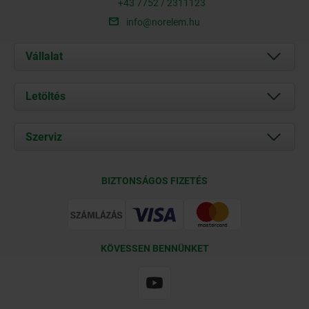
+43 7752 / 2311123
info@norelem.hu
Vállalat
Rólunk
Letöltés
Aktuális
Documents
Szerviz
Kapcsolat
Szállítási feltételek
BIZTONSÁGOS FIZETÉS
Tanúsítványok
KÖVESSEN BENNÜNKET