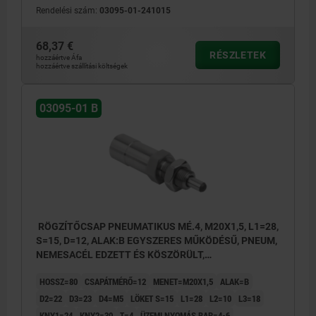
Rendelési szám:
03095-01-241015
68,37 €
RÉSZLETEK
hozzáértve Áfa
hozzáértve szállítási költségek
03095-01 B
RÖGZÍTŐCSAP PNEUMATIKUS MÉ.4, M20X1,5, L1=28,
S=15, D=12, ALAK:B EGYSZERES MŰKÖDÉSŰ, PNEUM,
NEMESACÉL EDZETT ÉS KÖSZÖRÜLT,
KOMP:NEMESACÉL CSUPASZ
HOSSZ=80
CSAPÁTMÉRŐ=12
MENET=M20X1,5
ALAK=B
D2=22
D3=23
D4=M5
LÖKET S=15
L1=28
L2=10
L3=18
KNY1=24
KNY2=30
T=4
ÜZEMI NYOMÁS BAR=4-6