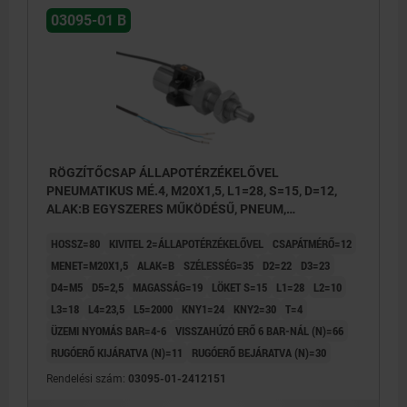
03095-01 B
RÖGZÍTŐCSAP ÁLLAPOTÉRZÉKELŐVEL
PNEUMATIKUS MÉ.4, M20X1,5, L1=28, S=15, D=12,
ALAK:B EGYSZERES MŰKÖDÉSŰ, PNEUM,
NEMESACÉL EDZETT ÉS KÖSZÖRÜLT,
HOSSZ=80
KIVITEL 2=ÁLLAPOTÉRZÉKELŐVEL
CSAPÁTMÉRŐ=12
KOMP:NEMESACÉL CSUPASZ
MENET=M20X1,5
ALAK=B
SZÉLESSÉG=35
D2=22
D3=23
D4=M5
D5=2,5
MAGASSÁG=19
LÖKET S=15
L1=28
L2=10
L3=18
L4=23,5
L5=2000
KNY1=24
KNY2=30
T=4
ÜZEMI NYOMÁS BAR=4-6
VISSZAHÚZÓ ERŐ 6 BAR-NÁL (N)=66
RUGÓERŐ KIJÁRATVA (N)=11
RUGÓERŐ BEJÁRATVA (N)=30
Rendelési szám:
03095-01-2412151