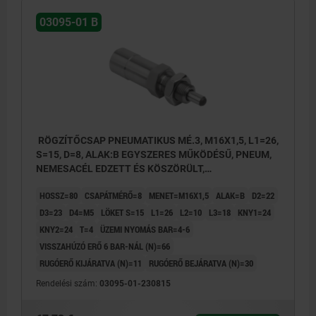
3) állapotérzékelővel
03095-01 B
P: üzemi nyomás
RÖGZÍTŐCSAP PNEUMATIKUS MÉ.3, M16X1,5, L1=26,
S=15, D=8, ALAK:B EGYSZERES MŰKÖDÉSŰ, PNEUM,
NEMESACÉL EDZETT ÉS KÖSZÖRÜLT,
KOMP:NEMESACÉL CSUPASZ
HOSSZ=80
CSAPÁTMÉRŐ=8
MENET=M16X1,5
ALAK=B
D2=22
D3=23
D4=M5
LÖKET S=15
L1=26
L2=10
L3=18
KNY1=24
KNY2=24
T=4
ÜZEMI NYOMÁS BAR=4-6
VISSZAHÚZÓ ERŐ 6 BAR-NÁL (N)=66
RUGÓERŐ KIJÁRATVA (N)=11
RUGÓERŐ BEJÁRATVA (N)=30
Rendelési szám:
03095-01-230815