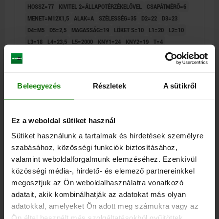
HOSSZ=77
KIVITEL 2=ÁLLAPOTÉRZÉKELŐVEL
CSAPÁTMÉRŐ=6
KOMP:NEMESACÉL CSUPASZ
MENET=M12X1,5
ALAK=A
SZÉLESSÉG=35
D2=22
D3=23
D4=M5
D5=2,5
MAGASSÁG=19
LÖKET S=10
L1=20
L2=10
L3=18
L4=23,5
L5=2000
KNY1=24
KNY2=19
T=4
ÜZEMI NYOMÁS BAR=4-6
DUGATTYÚERŐ 6 BARNÁL (N)=83
RUGÓERŐ KIJÁRATVA (N)=30
RUGÓERŐ BEJÁRATVA (N)=11
Rendelési szám:
03095-01-1206101
Beleegyezés
Részletek
A sütikről
119,66 €
RÉSZLETEK
hozzáértve Áfa
hozzáértve szállítási költségek
Ez a weboldal sütiket használ
Sütiket használunk a tartalmak és hirdetések személyre
03095-01 A
szabásához, közösségi funkciók biztosításához,
valamint weboldalforgalmunk elemzéséhez. Ezenkívül
közösségi média-, hirdető- és elemező partnereinkkel
megosztjuk az Ön weboldalhasználatra vonatkozó
adatait, akik kombinálhatják az adatokat más olyan
adatokkal, amelyeket Ön adott meg számukra vagy az
Ön által használt más szolgáltatásokból gyűjtöttek.