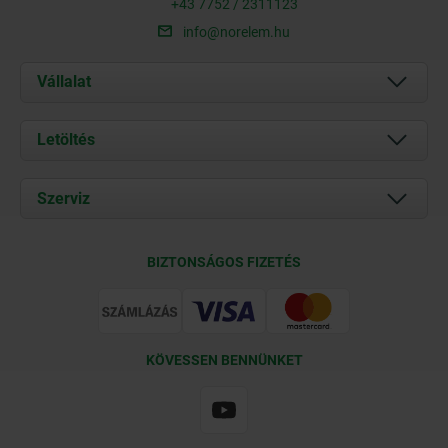
+43 7752 / 2311123
info@norelem.hu
Vállalat
Rólunk
Letöltés
Aktuális
Documents
Szerviz
Kapcsolat
Szállítási feltételek
BIZTONSÁGOS FIZETÉS
Tanúsítványok
KÖVESSEN BENNÜNKET