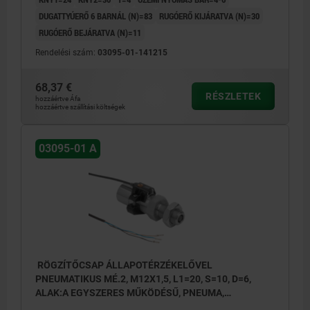
DUGATTYÚERŐ 6 BARNÁL (N)=83
RUGÓERŐ KIJÁRATVA (N)=30
RUGÓERŐ BEJÁRATVA (N)=11
Rendelési szám:
03095-01-141215
68,37 €
RÉSZLETEK
hozzáértve Áfa
hozzáértve szállítási költségek
03095-01 A
RÖGZÍTŐCSAP ÁLLAPOTÉRZÉKELŐVEL
PNEUMATIKUS MÉ.2, M12X1,5, L1=20, S=10, D=6,
ALAK:A EGYSZERES MŰKÖDÉSŰ, PNEUMA,
NEMESACÉL EDZETT ÉS KÖSZÖRÜLT,