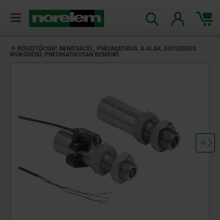
text.skipToContent
text.skipToNavigation
RÖGZÍTŐCSAP, NEMESACÉL, PNEUMATIKUS, A ALAK, EGYSZERES
MŰKÖDÉSŰ, PNEUMATIKUSAN BEMENŐ