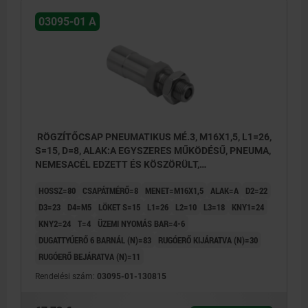
3) állapotérzékelővel
03095-01 A
P: üzemi nyomás
RÖGZÍTŐCSAP PNEUMATIKUS MÉ.3, M16X1,5, L1=26,
S=15, D=8, ALAK:A EGYSZERES MŰKÖDÉSŰ, PNEUMA,
NEMESACÉL EDZETT ÉS KÖSZÖRÜLT,
KOMP:NEMESACÉL CSUPASZ
HOSSZ=80
CSAPÁTMÉRŐ=8
MENET=M16X1,5
ALAK=A
D2=22
D3=23
D4=M5
LÖKET S=15
L1=26
L2=10
L3=18
KNY1=24
KNY2=24
T=4
ÜZEMI NYOMÁS BAR=4-6
DUGATTYÚERŐ 6 BARNÁL (N)=83
RUGÓERŐ KIJÁRATVA (N)=30
RUGÓERŐ BEJÁRATVA (N)=11
Rendelési szám:
03095-01-130815