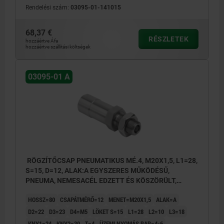
Rendelési szám:
03095-01-141015
68,37 €
RÉSZLETEK
hozzáértve Áfa
hozzáértve szállítási költségek
03095-01 A
RÖGZÍTŐCSAP PNEUMATIKUS MÉ.4, M20X1,5, L1=28,
S=15, D=12, ALAK:A EGYSZERES MŰKÖDÉSŰ,
PNEUMA, NEMESACÉL EDZETT ÉS KÖSZÖRÜLT,
KOMP:NEMESACÉL CSUPASZ
HOSSZ=80
CSAPÁTMÉRŐ=12
MENET=M20X1,5
ALAK=A
D2=22
D3=23
D4=M5
LÖKET S=15
L1=28
L2=10
L3=18
KNY1=24
KNY2=30
T=4
ÜZEMI NYOMÁS BAR=4-6