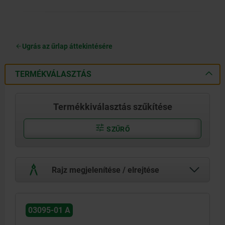
Ugrás az űrlap áttekintésére
TERMÉKVÁLASZTÁS
Termékkiválasztás szűkítése
SZŰRŐ
Rajz megjelenítése / elrejtése
03095-01 A