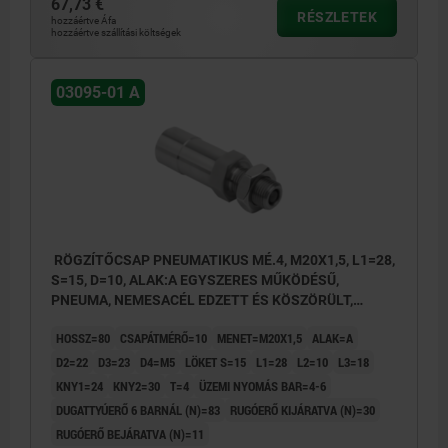
67,73 €
RÉSZLETEK
hozzáértve Áfa
hozzáértve szállítási költségek
03095-01 A
RÖGZÍTŐCSAP PNEUMATIKUS MÉ.4, M20X1,5, L1=28,
S=15, D=10, ALAK:A EGYSZERES MŰKÖDÉSŰ,
PNEUMA, NEMESACÉL EDZETT ÉS KÖSZÖRÜLT,
KOMP:NEMESACÉL CSUPASZ
HOSSZ=80
CSAPÁTMÉRŐ=10
MENET=M20X1,5
ALAK=A
D2=22
D3=23
D4=M5
LÖKET S=15
L1=28
L2=10
L3=18
KNY1=24
KNY2=30
T=4
ÜZEMI NYOMÁS BAR=4-6
DUGATTYÚERŐ 6 BARNÁL (N)=83
RUGÓERŐ KIJÁRATVA (N)=30
RUGÓERŐ BEJÁRATVA (N)=11