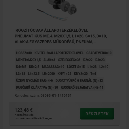
RÖGZÍTŐCSAP ÁLLAPOTÉRZÉKELŐVEL
PNEUMATIKUS MÉ.4, M20X1,5, L1=28, S=15, D=10,
ALAK:A EGYSZERES MŰKÖDÉSŰ, PNEUMA,
NEMESACÉL EDZETT ÉS KÖSZÖRÜLT,
HOSSZ=80
KIVITEL 2=ÁLLAPOTÉRZÉKELŐVEL
CSAPÁTMÉRŐ=10
KOMP:NEMESACÉL CSUPASZ
MENET=M20X1,5
ALAK=A
SZÉLESSÉG=35
D2=22
D3=23
D4=M5
D5=2,5
MAGASSÁG=19
LÖKET S=15
L1=28
L2=10
L3=18
L4=23,5
L5=2000
KNY1=24
KNY2=30
T=4
ÜZEMI NYOMÁS BAR=4-6
DUGATTYÚERŐ 6 BARNÁL (N)=83
RUGÓERŐ KIJÁRATVA (N)=30
RUGÓERŐ BEJÁRATVA (N)=11
Rendelési szám:
03095-01-1410151
123,48 €
RÉSZLETEK
hozzáértve Áfa
hozzáértve szállítási költségek