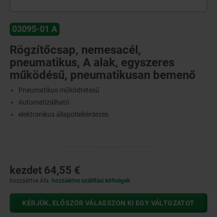
03095-01 A
Rögzítőcsap, nemesacél,
pneumatikus, A alak, egyszeres
működésű, pneumatikusan bemenő
Pneumatikus működtetésű
Automatizálható
elektronikus állapotlekérdezés
kezdet
64,55 €
hozzáértve Áfa
hozzáértve szállítási költségek
KÉRJÜK, ELŐSZÖR VÁLASSZON KI EGY VÁLTOZATOT