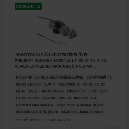
03095-01 A
RÖGZÍTŐCSAP ÁLLAPOTÉRZÉKELŐVEL
PNEUMATIKUS MÉ.4, M20X1,5, L1=28, S=15, D=12,
ALAK:A EGYSZERES MŰKÖDÉSŰ, PNEUMA,
NEMESACÉL EDZETT ÉS KÖSZÖRÜLT,
HOSSZ=80
KIVITEL 2=ÁLLAPOTÉRZÉKELŐVEL
CSAPÁTMÉRŐ=12
KOMP:NEMESACÉL CSUPASZ
MENET=M20X1,5
ALAK=A
SZÉLESSÉG=35
D2=22
D3=23
D4=M5
D5=2,5
MAGASSÁG=19
LÖKET S=15
L1=28
L2=10
L3=18
L4=23,5
L5=2000
KNY1=24
KNY2=30
T=4
ÜZEMI NYOMÁS BAR=4-6
DUGATTYÚERŐ 6 BARNÁL (N)=83
RUGÓERŐ KIJÁRATVA (N)=30
RUGÓERŐ BEJÁRATVA (N)=11
Rendelési szám:
03095-01-1412151