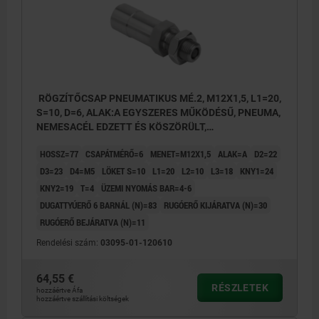
RÖGZÍTŐCSAP PNEUMATIKUS MÉ.2, M12X1,5, L1=20,
S=10, D=6, ALAK:A EGYSZERES MŰKÖDÉSŰ, PNEUMA,
NEMESACÉL EDZETT ÉS KÖSZÖRÜLT,
KOMP:NEMESACÉL CSUPASZ
HOSSZ=77
CSAPÁTMÉRŐ=6
MENET=M12X1,5
ALAK=A
D2=22
D3=23
D4=M5
LÖKET S=10
L1=20
L2=10
L3=18
KNY1=24
KNY2=19
T=4
ÜZEMI NYOMÁS BAR=4-6
DUGATTYÚERŐ 6 BARNÁL (N)=83
RUGÓERŐ KIJÁRATVA (N)=30
RUGÓERŐ BEJÁRATVA (N)=11
Rendelési szám:
03095-01-120610
64,55 €
RÉSZLETEK
hozzáértve Áfa
hozzáértve szállítási költségek
1) Csatlakozás 1 - pneumatikus kimenő