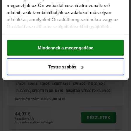
megosztjuk az Ön weboldalhasználatra vonatkozó
adatait, akik kombinálhatják az adatokat más olyan
adatokkal, amelyeket Ön adott meg számukra vagy az
Ön által használt más szolgáltatásokból gyűjtöttek.
RÖGZÍTŐCSAP MÉ.4 D1=M20X1,5, D=12, ALAK:A
RETESZHORONY NÉLKÜL ELLEN, NEMESACÉL 1.4034
Mindennek a megengedése
EDZETT, KOMP:NEMESACÉL
CSAPÁTMÉRŐ=12
MENET=M20X1,5
HOSSZ=87
Testre szabás
ALAPTEST FELÜLETE=EDZETT
ALAK=A
ALAPTEST ANYAGA=NEMESACÉL
ACÉLKULCS=1.4034
D2=33
L1=28
L2=14
L3=25
LÖKET S=12
SW1=22
F X 30°=2,8
RUGÓERŐ, KEZDETI F1 KB. N=15
RUGÓERŐ, VÉGSŐ F2 KB. N=39
Rendelési szám:
03089-001412
44,07 €
RÉSZLETEK
hozzáértve Áfa
hozzáértve szállítási költségek