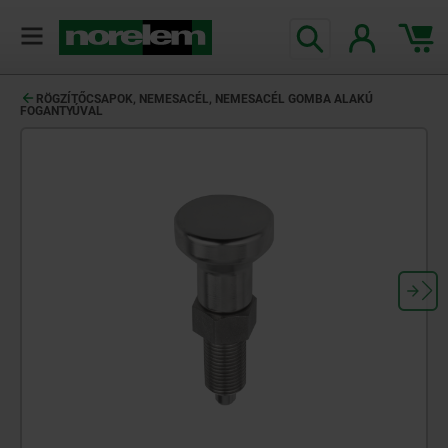
text.skipToContent
text.skipToNavigation
RÖGZÍTŐCSAPOK, NEMESACÉL, NEMESACÉL GOMBA ALAKÚ
FOGANTYÚVAL