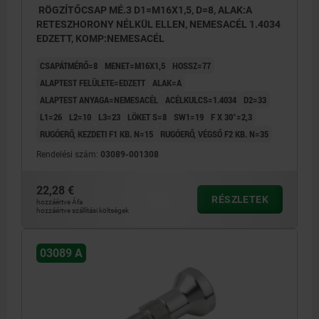
RÖGZÍTŐCSAP MÉ.3 D1=M16X1,5, D=8, ALAK:A
RETESZHORONY NÉLKÜL ELLEN, NEMESACÉL 1.4034
EDZETT, KOMP:NEMESACÉL
CSAPÁTMÉRŐ=8
MENET=M16X1,5
HOSSZ=77
ALAPTEST FELÜLETE=EDZETT
ALAK=A
ALAPTEST ANYAGA=NEMESACÉL
ACÉLKULCS=1.4034
D2=33
L1=26
L2=10
L3=23
LÖKET S=8
SW1=19
F X 30°=2,3
RUGÓERŐ, KEZDETI F1 KB. N=15
RUGÓERŐ, VÉGSŐ F2 KB. N=35
Rendelési szám:
03089-001308
22,28 €
RÉSZLETEK
hozzáértve Áfa
hozzáértve szállítási költségek
03089 A