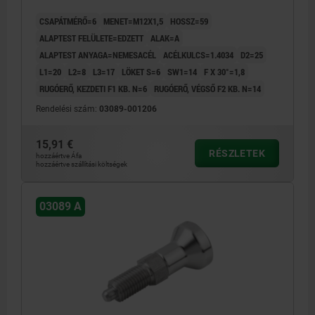
CSAPÁTMÉRŐ=6
MENET=M12X1,5
HOSSZ=59
ALAPTEST FELÜLETE=EDZETT
ALAK=A
ALAPTEST ANYAGA=NEMESACÉL
ACÉLKULCS=1.4034
D2=25
L1=20
L2=8
L3=17
LÖKET S=6
SW1=14
F X 30°=1,8
RUGÓERŐ, KEZDETI F1 KB. N=6
RUGÓERŐ, VÉGSŐ F2 KB. N=14
Rendelési szám:
03089-001206
15,91 €
RÉSZLETEK
hozzáértve Áfa
hozzáértve szállítási költségek
03089 A