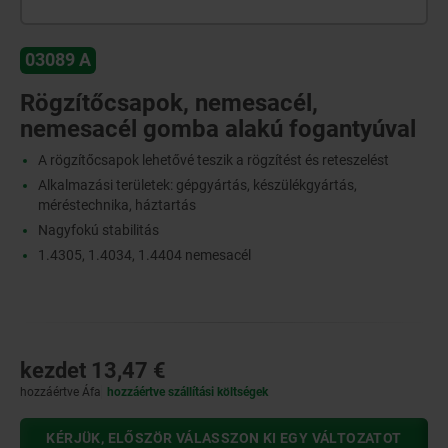
03089 A
Rögzítőcsapok, nemesacél,
nemesacél gomba alakú fogantyúval
A rögzítőcsapok lehetővé teszik a rögzítést és reteszelést
Alkalmazási területek: gépgyártás, készülékgyártás,
méréstechnika, háztartás
Nagyfokú stabilitás
1.4305, 1.4034, 1.4404 nemesacél
kezdet
13,47 €
hozzáértve Áfa
hozzáértve szállítási költségek
KÉRJÜK, ELŐSZÖR VÁLASSZON KI EGY VÁLTOZATOT