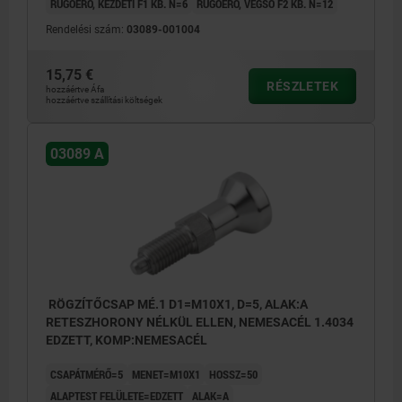
RUGÓERŐ, KEZDETI F1 KB. N=6
RUGÓERŐ, VÉGSŐ F2 KB. N=12
Rendelési szám:
03089-001004
15,75 €
RÉSZLETEK
hozzáértve Áfa
hozzáértve szállítási költségek
03089 A
RÖGZÍTŐCSAP MÉ.1 D1=M10X1, D=5, ALAK:A
RETESZHORONY NÉLKÜL ELLEN, NEMESACÉL 1.4034
EDZETT, KOMP:NEMESACÉL
CSAPÁTMÉRŐ=5
MENET=M10X1
HOSSZ=50
ALAPTEST FELÜLETE=EDZETT
ALAK=A