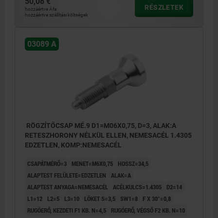
50,08 €
RÉSZLETEK
hozzáértve Áfa
hozzáértve szállítási költségek
03089 A
RÖGZÍTŐCSAP MÉ.9 D1=M06X0,75, D=3, ALAK:A
RETESZHORONY NÉLKÜL ELLEN, NEMESACÉL 1.4305
EDZETLEN, KOMP:NEMESACÉL
CSAPÁTMÉRŐ=3
MENET=M6X0,75
HOSSZ=34,5
ALAPTEST FELÜLETE=EDZETLEN
ALAK=A
ALAPTEST ANYAGA=NEMESACÉL
ACÉLKULCS=1.4305
D2=14
L1=12
L2=5
L3=10
LÖKET S=3,5
SW1=8
F X 30°=0,8
RUGÓERŐ, KEZDETI F1 KB. N=4,5
RUGÓERŐ, VÉGSŐ F2 KB. N=10