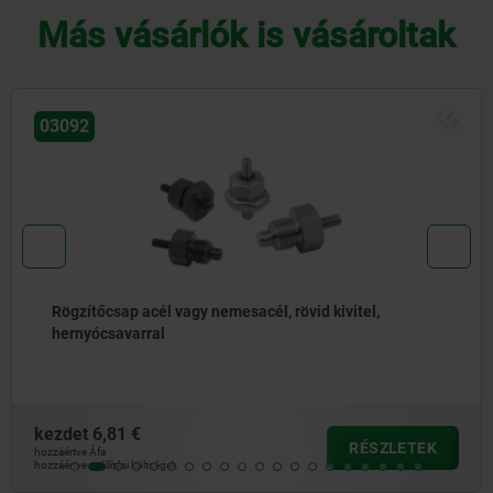
Más vásárlók is vásároltak
ÚJ
03096
Rögzítőcsapok, acél vagy nemesacél, váll nélkül,
nemesacél húzógyűrűvel
kezdet
5,01 €
RÉSZLETEK
hozzáértve Áfa
hozzáértve szállítási költségek