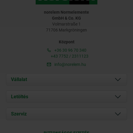
norelem Normelemente
GmbH & Co. KG
Volmarstraße 1
71706 Markgröningen
Központ
+36 30 96 70 340
+43 7752 / 2311123
info@norelem.hu
Vállalat
Rólunk
Letöltés
Aktuális
Documents
Szerviz
Kapcsolat
Szállítási feltételek
BIZTONSÁGOS FIZETÉS