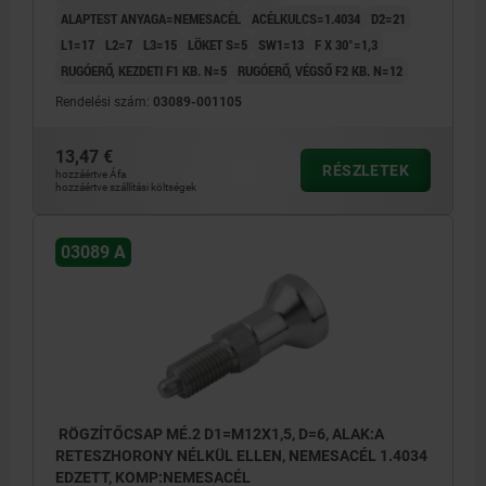
ALAPTEST ANYAGA=NEMESACÉL
ACÉLKULCS=1.4034
D2=21
L1=17
L2=7
L3=15
LÖKET S=5
SW1=13
F X 30°=1,3
RUGÓERŐ, KEZDETI F1 KB. N=5
RUGÓERŐ, VÉGSŐ F2 KB. N=12
Rendelési szám:
03089-001105
13,47 €
RÉSZLETEK
hozzáértve Áfa
hozzáértve szállítási költségek
03089 A
RÖGZÍTŐCSAP MÉ.2 D1=M12X1,5, D=6, ALAK:A
RETESZHORONY NÉLKÜL ELLEN, NEMESACÉL 1.4034
EDZETT, KOMP:NEMESACÉL