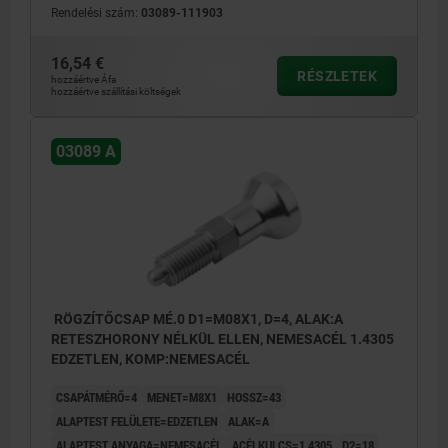
Rendelési szám:
03089-111903
16,54 €
RÉSZLETEK
hozzáértve Áfa
hozzáértve szállítási költségek
03089 A
RÖGZÍTŐCSAP MÉ.0 D1=M08X1, D=4, ALAK:A
RETESZHORONY NÉLKÜL ELLEN, NEMESACÉL 1.4305
EDZETLEN, KOMP:NEMESACÉL
CSAPÁTMÉRŐ=4
MENET=M8X1
HOSSZ=43
ALAPTEST FELÜLETE=EDZETLEN
ALAK=A
ALAPTEST ANYAGA=NEMESACÉL
ACÉLKULCS=1.4305
D2=18