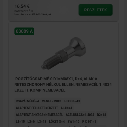
16,54 €
RÉSZLETEK
hozzáértve Áfa
hozzáértve szállítási költségek
03089 A
RÖGZÍTŐCSAP MÉ.0 D1=M08X1, D=4, ALAK:A
RETESZHORONY NÉLKÜL ELLEN, NEMESACÉL 1.4034
EDZETT, KOMP:NEMESACÉL
CSAPÁTMÉRŐ=4
MENET=M8X1
HOSSZ=43
ALAPTEST FELÜLETE=EDZETT
ALAK=A
ALAPTEST ANYAGA=NEMESACÉL
ACÉLKULCS=1.4034
D2=18
L1=15
L2=6
L3=13
LÖKET S=4
SW1=10
F X 30°=1