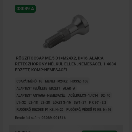
03089 A
RÖGZÍTŐCSAP MÉ.5 D1=M24X2, D=16, ALAK:A
RETESZHORONY NÉLKÜL ELLEN, NEMESACÉL 1.4034
EDZETT, KOMP:NEMESACÉL
CSAPÁTMÉRŐ=16
MENET=M24X2
HOSSZ=106
ALAPTEST FELÜLETE=EDZETT
ALAK=A
ALAPTEST ANYAGA=NEMESACÉL
ACÉLKULCS=1.4034
D2=40
L1=32
L2=18
L3=28
LÖKET S=16
SW1=27
F X 30°=3,2
RUGÓERŐ, KEZDETI F1 KB. N=20
RUGÓERŐ, VÉGSŐ F2 KB. N=46
Rendelési szám:
03089-001516