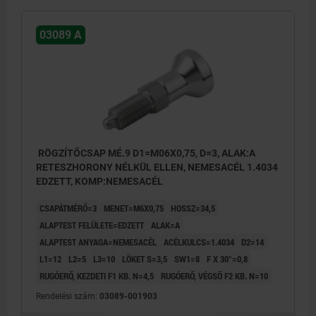
03089 A
RÖGZÍTŐCSAP MÉ.9 D1=M06X0,75, D=3, ALAK:A
RETESZHORONY NÉLKÜL ELLEN, NEMESACÉL 1.4034
EDZETT, KOMP:NEMESACÉL
CSAPÁTMÉRŐ=3
MENET=M6X0,75
HOSSZ=34,5
ALAPTEST FELÜLETE=EDZETT
ALAK=A
ALAPTEST ANYAGA=NEMESACÉL
ACÉLKULCS=1.4034
D2=14
L1=12
L2=5
L3=10
LÖKET S=3,5
SW1=8
F X 30°=0,8
RUGÓERŐ, KEZDETI F1 KB. N=4,5
RUGÓERŐ, VÉGSŐ F2 KB. N=10
Rendelési szám:
03089-001903