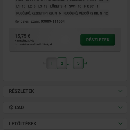
L1=15
L2=6
L3=13
LÖKET S=4
SW1=10
F X 30°=1
RUGÓERŐ, KEZDETI F1 KB. N=6
RUGÓERŐ, VÉGSŐ F2 KB. N=12
Rendelési szám:
03089-111004
15,75 €
RÉSZLETEK
hozzáértve Áfa
hozzáértve szállítási költségek
1
2
5
RÉSZLETEK
CAD
LETÖLTÉSEK