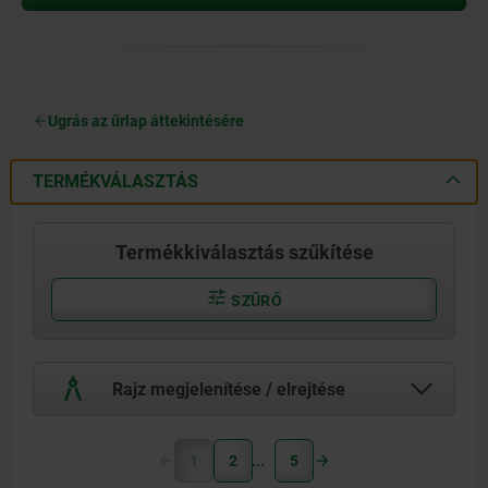
Ugrás az űrlap áttekintésére
TERMÉKVÁLASZTÁS
Termékkiválasztás szűkítése
SZŰRŐ
Rajz megjelenítése / elrejtése
1
2
5