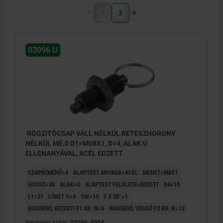
1
2
03096 U
RÖGZÍTŐCSAP VÁLL NÉLKÜL RETESZHORONY
NÉLKÜL MÉ.0 D1=M08X1, D=4, ALAK:U
ELLENANYÁVAL, ACÉL EDZETT
CSAPÁTMÉRŐ=4
ALAPTEST ANYAGA=ACÉL
MENET=M8X1
HOSSZ=40
ALAK=U
ALAPTEST FELÜLETE=EDZETT
D4=15
L1=21
LÖKET S=4
SW=13
F X 30°=1
RUGÓERŐ, KEZDETI F1 KB. N=6
RUGÓERŐ, VÉGSŐ F2 KB. N=12
Rendelési szám:
03096-4004