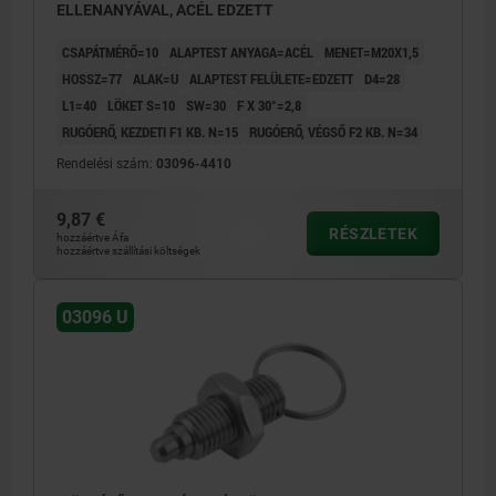
ELLENANYÁVAL, ACÉL EDZETT
CSAPÁTMÉRŐ=10
ALAPTEST ANYAGA=ACÉL
MENET=M20X1,5
HOSSZ=77
ALAK=U
ALAPTEST FELÜLETE=EDZETT
D4=28
L1=40
LÖKET S=10
SW=30
F X 30°=2,8
RUGÓERŐ, KEZDETI F1 KB. N=15
RUGÓERŐ, VÉGSŐ F2 KB. N=34
Rendelési szám:
03096-4410
9,87 €
RÉSZLETEK
hozzáértve Áfa
hozzáértve szállítási költségek
03096 U