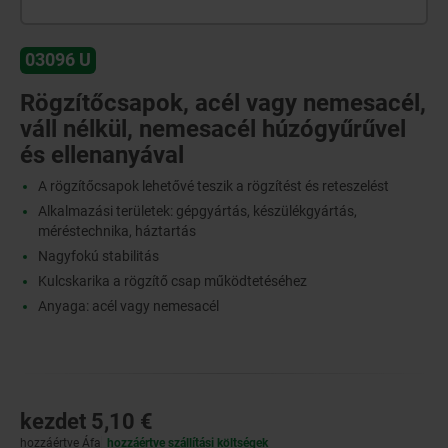
03096 U
Rögzítőcsapok, acél vagy nemesacél,
váll nélkül, nemesacél húzógyűrűvel
és ellenanyával
A rögzítőcsapok lehetővé teszik a rögzítést és reteszelést
Alkalmazási területek: gépgyártás, készülékgyártás,
méréstechnika, háztartás
Nagyfokú stabilitás
Kulcskarika a rögzítő csap működtetéséhez
Anyaga: acél vagy nemesacél
kezdet
5,10 €
hozzáértve Áfa
hozzáértve szállítási költségek