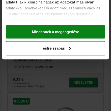
adatait, akik kombinálhatják az adatokat más olyan
adatokkal, amelyeket Ön adott meg számukra vagy az
Ön által használt más szolgáltatásokból gyűjtöttek.
RÖGZÍTŐCSAP VÁLL NÉLKÜL RETESZHORONY
NÉLKÜL MÉ.1 D1=M10X1, D=5, ALAK:U
ELLENANYÁVAL, NEMESACÉL EDZETT
Mindennek a megengedése
CSAPÁTMÉRŐ=5
ALAPTEST ANYAGA=NEMESACÉL
MENET=M10X1
HOSSZ=52
ALAK=U
ALAPTEST FELÜLETE=EDZETT
D4=23
L1=24
LÖKET S=5
Testre szabás
SW=17
F X 30°=1,3
RUGÓERŐ, KEZDETI F1 KB. N=5
RUGÓERŐ, VÉGSŐ F2 KB. N=12
Rendelési szám:
03096-04105
9,31 €
RÉSZLETEK
hozzáértve Áfa
hozzáértve szállítási költségek
03096 U