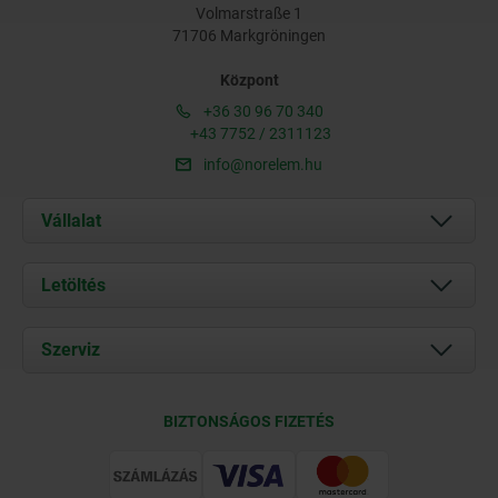
Volmarstraße 1
71706 Markgröningen
Központ
+36 30 96 70 340
+43 7752 / 2311123
info@norelem.hu
Vállalat
Rólunk
Letöltés
Aktuális
Documents
Szerviz
Kapcsolat
Szállítási feltételek
BIZTONSÁGOS FIZETÉS
Tanúsítványok