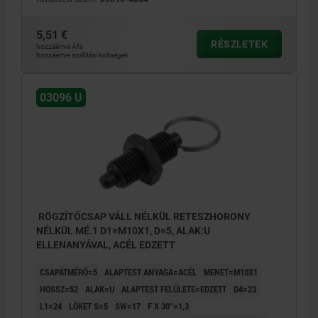
5,51 €
RÉSZLETEK
hozzáértve Áfa
hozzáértve szállítási költségek
03096 U
RÖGZÍTŐCSAP VÁLL NÉLKÜL RETESZHORONY
NÉLKÜL MÉ.1 D1=M10X1, D=5, ALAK:U
ELLENANYÁVAL, ACÉL EDZETT
CSAPÁTMÉRŐ=5
ALAPTEST ANYAGA=ACÉL
MENET=M10X1
HOSSZ=52
ALAK=U
ALAPTEST FELÜLETE=EDZETT
D4=23
L1=24
LÖKET S=5
SW=17
F X 30°=1,3