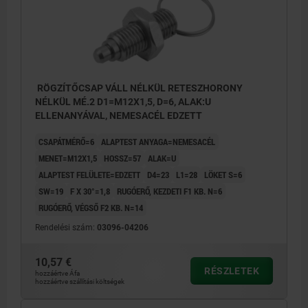
RÖGZÍTŐCSAP VÁLL NÉLKÜL RETESZHORONY
NÉLKÜL MÉ.2 D1=M12X1,5, D=6, ALAK:U
ELLENANYÁVAL, NEMESACÉL EDZETT
CSAPÁTMÉRŐ=6
ALAPTEST ANYAGA=NEMESACÉL
MENET=M12X1,5
HOSSZ=57
ALAK=U
ALAPTEST FELÜLETE=EDZETT
D4=23
L1=28
LÖKET S=6
SW=19
F X 30°=1,8
RUGÓERŐ, KEZDETI F1 KB. N=6
RUGÓERŐ, VÉGSŐ F2 KB. N=14
Rendelési szám:
03096-04206
10,57 €
RÉSZLETEK
hozzáértve Áfa
hozzáértve szállítási költségek