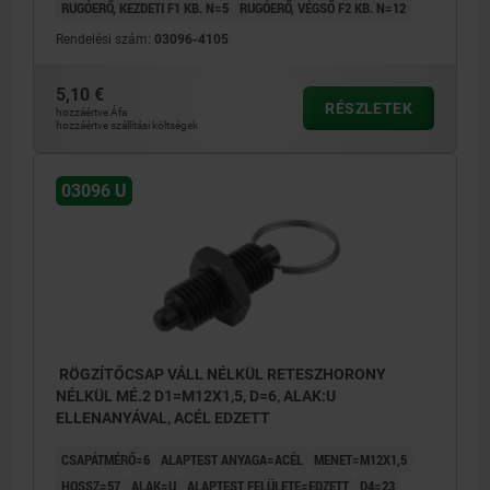
RUGÓERŐ, KEZDETI F1 KB. N=5
RUGÓERŐ, VÉGSŐ F2 KB. N=12
Rendelési szám:
03096-4105
5,10 €
RÉSZLETEK
hozzáértve Áfa
hozzáértve szállítási költségek
03096 U
RÖGZÍTŐCSAP VÁLL NÉLKÜL RETESZHORONY
NÉLKÜL MÉ.2 D1=M12X1,5, D=6, ALAK:U
ELLENANYÁVAL, ACÉL EDZETT
CSAPÁTMÉRŐ=6
ALAPTEST ANYAGA=ACÉL
MENET=M12X1,5
HOSSZ=57
ALAK=U
ALAPTEST FELÜLETE=EDZETT
D4=23