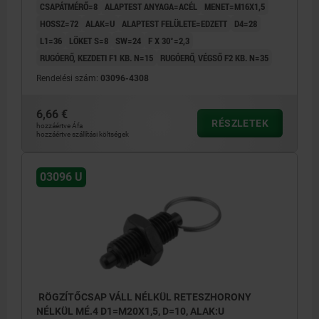
CSAPÁTMÉRŐ=8
ALAPTEST ANYAGA=ACÉL
MENET=M16X1,5
HOSSZ=72
ALAK=U
ALAPTEST FELÜLETE=EDZETT
D4=28
L1=36
LÖKET S=8
SW=24
F X 30°=2,3
RUGÓERŐ, KEZDETI F1 KB. N=15
RUGÓERŐ, VÉGSŐ F2 KB. N=35
Rendelési szám:
03096-4308
6,66 €
RÉSZLETEK
hozzáértve Áfa
hozzáértve szállítási költségek
03096 U
RÖGZÍTŐCSAP VÁLL NÉLKÜL RETESZHORONY
NÉLKÜL MÉ.4 D1=M20X1,5, D=10, ALAK:U