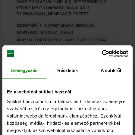
RÖGZÍTŐCSAP VÁLL NÉLKÜL RETESZHORONY
NÉLKÜL MÉ.0 D1=M08X1, D=4, ALAK:U
ELLENANYÁVAL, NEMESACÉL EDZETT
CSAPÁTMÉRŐ=4
ALAPTEST ANYAGA=NEMESACÉL
MENET=M8X1
HOSSZ=40
ALAK=U
ALAPTEST FELÜLETE=EDZETT
D4=15
L1=21
LÖKET S=4
SW=13
F X 30°=1
RUGÓERŐ, KEZDETI F1 KB. N=6
RUGÓERŐ, VÉGSŐ F2 KB. N=12
Rendelési szám:
03096-04004
Beleegyezés
Részletek
A sütikről
9,75 €
RÉSZLETEK
hozzáértve Áfa
hozzáértve szállítási költségek
Ez a weboldal sütiket használ
Sütiket használunk a tartalmak és hirdetések személyre
03096 U
szabásához, közösségi funkciók biztosításához,
valamint weboldalforgalmunk elemzéséhez. Ezenkívül
közösségi média-, hirdető- és elemező partnereinkkel
megosztjuk az Ön weboldalhasználatra vonatkozó