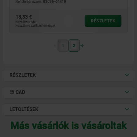
Rendelési szám:
03096-04410
18,33 €
RÉSZLETEK
hozzáértve Áfa
hozzáértve szállítási költségek
1
2
RÉSZLETEK
CAD
LETÖLTÉSEK
Más vásárlók is vásároltak