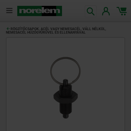
text.skipToContent
text.skipToNavigation
RÖGZÍTŐCSAPOK, ACÉL VAGY NEMESACÉL, VÁLL NÉLKÜL,
NEMESACÉL HÚZÓGYŰRŰVEL ÉS ELLENANYÁVAL