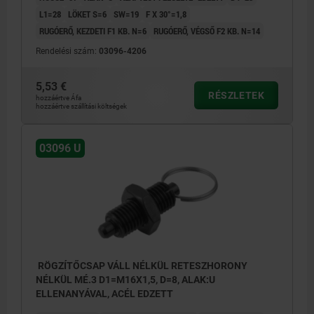
L1=28
LÖKET S=6
SW=19
F X 30°=1,8
RUGÓERŐ, KEZDETI F1 KB. N=6
RUGÓERŐ, VÉGSŐ F2 KB. N=14
Rendelési szám:
03096-4206
5,53 €
RÉSZLETEK
hozzáértve Áfa
hozzáértve szállítási költségek
03096 U
RÖGZÍTŐCSAP VÁLL NÉLKÜL RETESZHORONY
NÉLKÜL MÉ.3 D1=M16X1,5, D=8, ALAK:U
ELLENANYÁVAL, ACÉL EDZETT