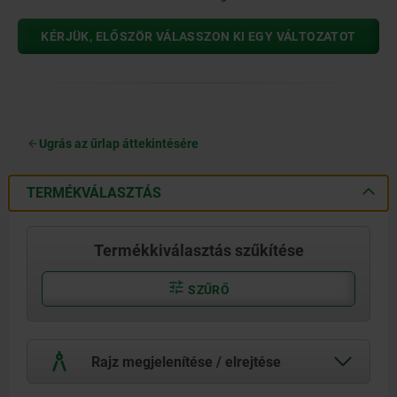
KÉRJÜK, ELŐSZÖR VÁLASSZON KI EGY VÁLTOZATOT
Ugrás az űrlap áttekintésére
TERMÉKVÁLASZTÁS
Termékkiválasztás szűkítése
SZŰRŐ
Rajz megjelenítése / elrejtése