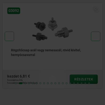
ÚJ
21322-10
Lineáris vezetőrendszerek alumíniumból, görgős
vezetőkocsival
kezdet
69,48 €
RÉSZLETEK
hozzáértve Áfa
hozzáértve szállítási költségek