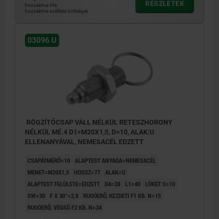
RÉSZLETEK
hozzáértve Áfa
hozzáértve szállítási költségek
03096 U
RÖGZÍTŐCSAP VÁLL NÉLKÜL RETESZHORONY
NÉLKÜL MÉ.4 D1=M20X1,5, D=10, ALAK:U
ELLENANYÁVAL, NEMESACÉL EDZETT
CSAPÁTMÉRŐ=10
ALAPTEST ANYAGA=NEMESACÉL
MENET=M20X1,5
HOSSZ=77
ALAK=U
ALAPTEST FELÜLETE=EDZETT
D4=28
L1=40
LÖKET S=10
SW=30
F X 30°=2,8
RUGÓERŐ, KEZDETI F1 KB. N=15
RUGÓERŐ, VÉGSŐ F2 KB. N=34