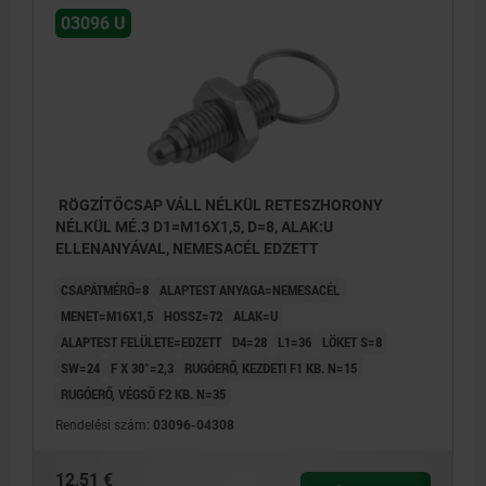
03096 U
RÖGZÍTŐCSAP VÁLL NÉLKÜL RETESZHORONY
NÉLKÜL MÉ.3 D1=M16X1,5, D=8, ALAK:U
ELLENANYÁVAL, NEMESACÉL EDZETT
CSAPÁTMÉRŐ=8
ALAPTEST ANYAGA=NEMESACÉL
MENET=M16X1,5
HOSSZ=72
ALAK=U
ALAPTEST FELÜLETE=EDZETT
D4=28
L1=36
LÖKET S=8
SW=24
F X 30°=2,3
RUGÓERŐ, KEZDETI F1 KB. N=15
RUGÓERŐ, VÉGSŐ F2 KB. N=35
Rendelési szám:
03096-04308
12,51 €