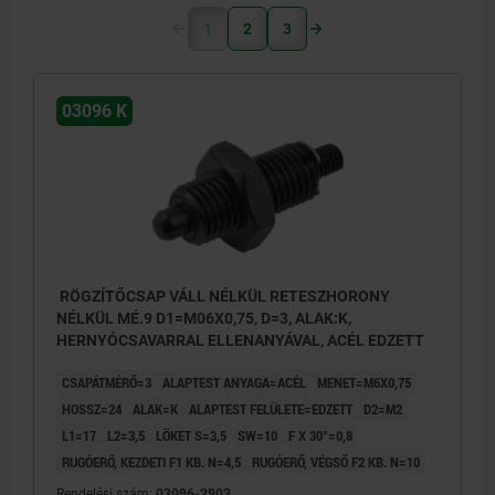
1
2
3
03096 K
RÖGZÍTŐCSAP VÁLL NÉLKÜL RETESZHORONY
NÉLKÜL MÉ.9 D1=M06X0,75, D=3, ALAK:K,
HERNYÓCSAVARRAL ELLENANYÁVAL, ACÉL EDZETT
CSAPÁTMÉRŐ=3
ALAPTEST ANYAGA=ACÉL
MENET=M6X0,75
HOSSZ=24
ALAK=K
ALAPTEST FELÜLETE=EDZETT
D2=M2
L1=17
L2=3,5
LÖKET S=3,5
SW=10
F X 30°=0,8
RUGÓERŐ, KEZDETI F1 KB. N=4,5
RUGÓERŐ, VÉGSŐ F2 KB. N=10
Rendelési szám:
03096-2903