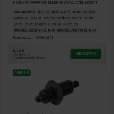
HERNYÓCSAVARRAL ELLENANYÁVAL, ACÉL EDZETT
CSAPÁTMÉRŐ=8
ALAPTEST ANYAGA=ACÉL
MENET=M16X1,5
HOSSZ=56
ALAK=K
ALAPTEST FELÜLETE=EDZETT
D2=M8
L1=36
L2=12
LÖKET S=8
SW=24
F X 30°=2,3
RUGÓERŐ, KEZDETI F1 KB. N=15
RUGÓERŐ, VÉGSŐ F2 KB. N=35
Rendelési szám:
03096-2308
6,75 €
RÉSZLETEK
hozzáértve Áfa
hozzáértve szállítási költségek
03096 K