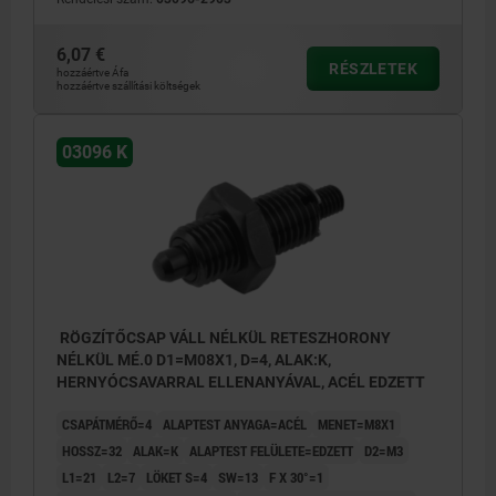
6,07 €
RÉSZLETEK
hozzáértve Áfa
hozzáértve szállítási költségek
03096 K
RÖGZÍTŐCSAP VÁLL NÉLKÜL RETESZHORONY
NÉLKÜL MÉ.0 D1=M08X1, D=4, ALAK:K,
HERNYÓCSAVARRAL ELLENANYÁVAL, ACÉL EDZETT
CSAPÁTMÉRŐ=4
ALAPTEST ANYAGA=ACÉL
MENET=M8X1
HOSSZ=32
ALAK=K
ALAPTEST FELÜLETE=EDZETT
D2=M3
L1=21
L2=7
LÖKET S=4
SW=13
F X 30°=1