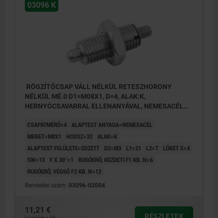
03096 K
RÖGZÍTŐCSAP VÁLL NÉLKÜL RETESZHORONY
NÉLKÜL MÉ.0 D1=M08X1, D=4, ALAK:K,
HERNYÓCSAVARRAL ELLENANYÁVAL, NEMESACÉL
EDZETT
CSAPÁTMÉRŐ=4
ALAPTEST ANYAGA=NEMESACÉL
MENET=M8X1
HOSSZ=32
ALAK=K
ALAPTEST FELÜLETE=EDZETT
D2=M3
L1=21
L2=7
LÖKET S=4
SW=13
F X 30°=1
RUGÓERŐ, KEZDETI F1 KB. N=6
RUGÓERŐ, VÉGSŐ F2 KB. N=12
Rendelési szám:
03096-02004
11,21 €
RÉSZLETEK
hozzáértve Áfa