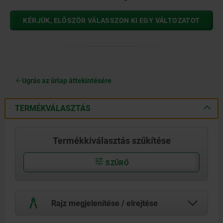
KÉRJÜK, ELŐSZÖR VÁLASSZON KI EGY VÁLTOZATOT
Ugrás az űrlap áttekintésére
TERMÉKVÁLASZTÁS
Termékkiválasztás szűkítése
SZŰRŐ
Rajz megjelenítése / elrejtése