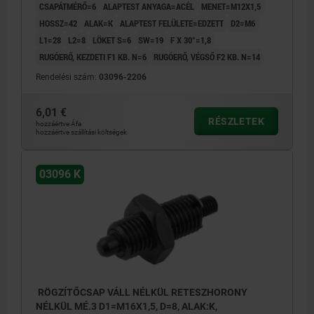
CSAPÁTMÉRŐ=6
ALAPTEST ANYAGA=ACÉL
MENET=M12X1,5
HOSSZ=42
ALAK=K
ALAPTEST FELÜLETE=EDZETT
D2=M6
L1=28
L2=8
LÖKET S=6
SW=19
F X 30°=1,8
RUGÓERŐ, KEZDETI F1 KB. N=6
RUGÓERŐ, VÉGSŐ F2 KB. N=14
Rendelési szám:
03096-2206
6,01 €
RÉSZLETEK
hozzáértve Áfa
hozzáértve szállítási költségek
03096 K
RÖGZÍTŐCSAP VÁLL NÉLKÜL RETESZHORONY
NÉLKÜL MÉ.3 D1=M16X1,5, D=8, ALAK:K,