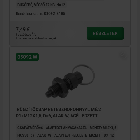
RUGÓERŐ, VÉGSŐ F2 KB. N=12
Rendelési szám:
03092-8105
7,49 €
RÉSZLETEK
hozzáértve Áfa
hozzáértve szállítási költségek
ÚJ
03092 W
RÖGZÍTŐCSAP RETESZHORONNYAL MÉ.2
D1=M12X1,5, D=6, ALAK:W, ACÉL EDZETT
CSAPÁTMÉRŐ=6
ALAPTEST ANYAGA=ACÉL
MENET=M12X1,5
HOSSZ=57
ALAK=W
ALAPTEST FELÜLETE=EDZETT
D3=12