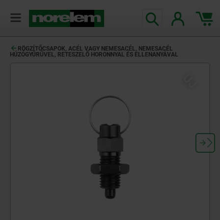
text.skipToContent
text.skipToNavigation
RÖGZÍTŐCSAPOK, ACÉL VAGY NEMESACÉL, NEMESACÉL
HÚZÓGYŰRŰVEL, RETESZELŐ HORONNYAL ÉS ELLENANYÁVAL
ÚJ