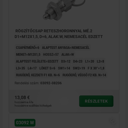
RÖGZÍTŐCSAP RETESZHORONNYAL MÉ.2
D1=M12X1,5, D=6, ALAK:W, NEMESACÉL EDZETT
CSAPÁTMÉRŐ=6
ALAPTEST ANYAGA=NEMESACÉL
MENET=M12X1,5
HOSSZ=57
ALAK=W
ALAPTEST FELÜLETE=EDZETT
D3=12
D4=23
L1=20
L2=8
L3=35
L4=17
LÖKET S=6
SW1=14
SW2=19
F X 30°=1,8
RUGÓERŐ, KEZDETI F1 KB. N=6
RUGÓERŐ, VÉGSŐ F2 KB. N=14
Rendelési szám:
03092-08206
13,08 €
RÉSZLETEK
hozzáértve Áfa
hozzáértve szállítási költségek
ÚJ
03092 W