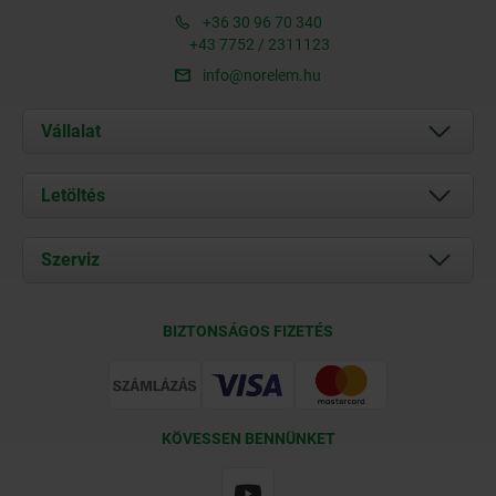
+36 30 96 70 340
+43 7752 / 2311123
info@norelem.hu
Vállalat
Rólunk
Letöltés
Aktuális
Documents
Szerviz
Kapcsolat
Szállítási feltételek
BIZTONSÁGOS FIZETÉS
Tanúsítványok
KÖVESSEN BENNÜNKET