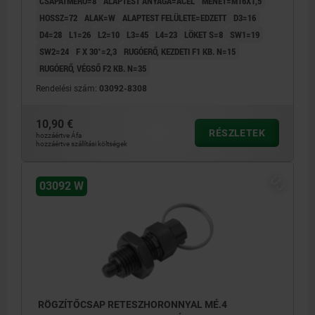
CSAPÁTMÉRŐ=8
ALAPTEST ANYAGA=ACÉL
MENET=M16X1,5
HOSSZ=72
ALAK=W
ALAPTEST FELÜLETE=EDZETT
D3=16
D4=28
L1=26
L2=10
L3=45
L4=23
LÖKET S=8
SW1=19
SW2=24
F X 30°=2,3
RUGÓERŐ, KEZDETI F1 KB. N=15
RUGÓERŐ, VÉGSŐ F2 KB. N=35
Rendelési szám:
03092-8308
10,90 €
RÉSZLETEK
hozzáértve Áfa
hozzáértve szállítási költségek
ÚJ
03092 W
RÖGZÍTŐCSAP RETESZHORONNYAL MÉ.4