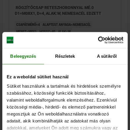
RÖGZÍTŐCSAP RETESZHORONNYAL MÉ.0
D1=M08X1, D=4, ALAK:W, NEMESACÉL EDZETT
CSAPÁTMÉRŐ=4
ALAPTEST ANYAGA=NEMESACÉL
MENET=M8X1
HOSSZ=40
ALAK=W
ALAPTEST FELÜLETE=EDZETT
D3=8
D4=15
L1=15
L2=6
L3=26
L4=13
LÖKET S=4
SW1=10
SW2=13
F X 30°=1
RUGÓERŐ, KEZDETI F1 KB. N=6
RUGÓERŐ, VÉGSŐ F2 KB. N=12
Beleegyezés
Részletek
A sütikről
Rendelési szám:
03092-08004
11,69 €
Ez a weboldal sütiket használ
RÉSZLETEK
hozzáértve Áfa
hozzáértve szállítási költségek
Sütiket használunk a tartalmak és hirdetések személyre
szabásához, közösségi funkciók biztosításához,
ÚJ
valamint weboldalforgalmunk elemzéséhez. Ezenkívül
03092 W
közösségi média-, hirdető- és elemező partnereinkkel
megosztjuk az Ön weboldalhasználatra vonatkozó
adatait, akik kombinálhatják az adatokat más olyan
adatokkal, amelyeket Ön adott meg számukra vagy az