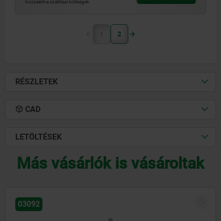
hozzáértve szállítási költségek
1
2
RÉSZLETEK
CAD
LETÖLTÉSEK
Más vásárlók is vásároltak
J
03098