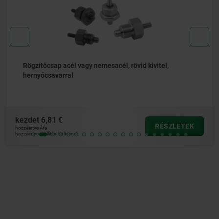
Rögzítőcsapok, acél vagy nemesacél, sima kivitel, váll
nélkül, műanyag gomba alakú fogantyúval, fedéllel
kezdet
6,29 €
RÉSZLETEK
hozzáértve Áfa
hozzáértve szállítási költségek