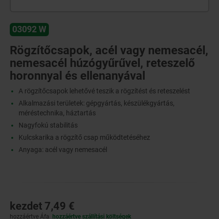
03092 W
Rögzítőcsapok, acél vagy nemesacél,
nemesacél húzógyűrűvel, reteszelő
horonnyal és ellenanyával
A rögzítőcsapok lehetővé teszik a rögzítést és reteszelést
Alkalmazási területek: gépgyártás, készülékgyártás,
méréstechnika, háztartás
Nagyfokú stabilitás
Kulcskarika a rögzítő csap működtetéséhez
Anyaga: acél vagy nemesacél
kezdet
7,49 €
hozzáértve Áfa
hozzáértve szállítási költségek