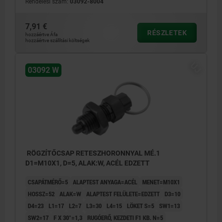
Rendelési szám:
03092-8004
7,91 €
RÉSZLETEK
hozzáértve Áfa
hozzáértve szállítási költségek
ÚJ
03092 W
RÖGZÍTŐCSAP RETESZHORONNYAL MÉ.1
D1=M10X1, D=5, ALAK:W, ACÉL EDZETT
CSAPÁTMÉRŐ=5
ALAPTEST ANYAGA=ACÉL
MENET=M10X1
HOSSZ=52
ALAK=W
ALAPTEST FELÜLETE=EDZETT
D3=10
D4=23
L1=17
L2=7
L3=30
L4=15
LÖKET S=5
SW1=13
SW2=17
F X 30°=1,3
RUGÓERŐ, KEZDETI F1 KB. N=5