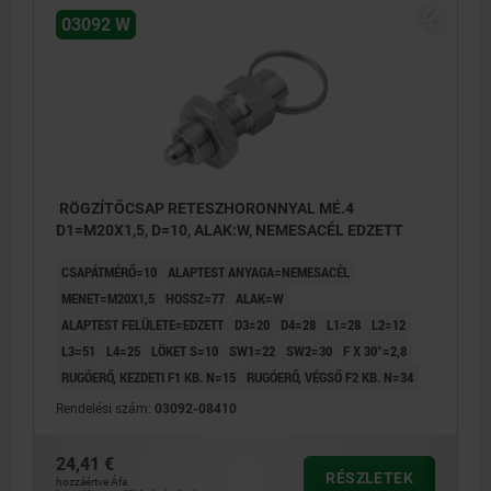
ÚJ
03092 W
RÖGZÍTŐCSAP RETESZHORONNYAL MÉ.4
D1=M20X1,5, D=10, ALAK:W, NEMESACÉL EDZETT
CSAPÁTMÉRŐ=10
ALAPTEST ANYAGA=NEMESACÉL
MENET=M20X1,5
HOSSZ=77
ALAK=W
ALAPTEST FELÜLETE=EDZETT
D3=20
D4=28
L1=28
L2=12
L3=51
L4=25
LÖKET S=10
SW1=22
SW2=30
F X 30°=2,8
RUGÓERŐ, KEZDETI F1 KB. N=15
RUGÓERŐ, VÉGSŐ F2 KB. N=34
Rendelési szám:
03092-08410
24,41 €
RÉSZLETEK
hozzáértve Áfa