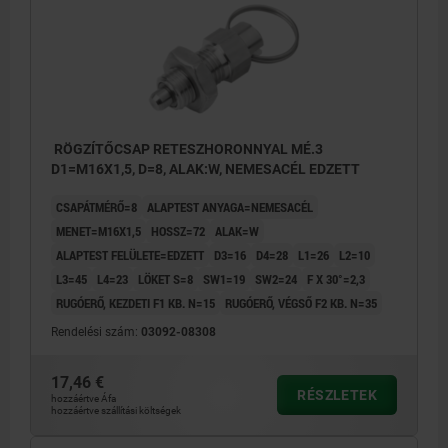
RÖGZÍTŐCSAP RETESZHORONNYAL MÉ.3
D1=M16X1,5, D=8, ALAK:W, NEMESACÉL EDZETT
CSAPÁTMÉRŐ=8
ALAPTEST ANYAGA=NEMESACÉL
MENET=M16X1,5
HOSSZ=72
ALAK=W
ALAPTEST FELÜLETE=EDZETT
D3=16
D4=28
L1=26
L2=10
L3=45
L4=23
LÖKET S=8
SW1=19
SW2=24
F X 30°=2,3
RUGÓERŐ, KEZDETI F1 KB. N=15
RUGÓERŐ, VÉGSŐ F2 KB. N=35
Rendelési szám:
03092-08308
17,46 €
RÉSZLETEK
hozzáértve Áfa
hozzáértve szállítási költségek