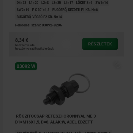
D4=23
L1=20
L2=8
L3=35
L4=17
LÖKET S=6
SW1=14
SW2=19
F X 30°=1,8
RUGÓERŐ, KEZDETI F1 KB. N=6
RUGÓERŐ, VÉGSŐ F2 KB. N=14
Rendelési szám:
03092-8206
8,34 €
RÉSZLETEK
hozzáértve Áfa
hozzáértve szállítási költségek
ÚJ
03092 W
RÖGZÍTŐCSAP RETESZHORONNYAL MÉ.3
D1=M16X1,5, D=8, ALAK:W, ACÉL EDZETT