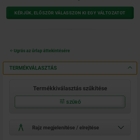
KÉRJÜK, ELŐSZÖR VÁLASSZON KI EGY VÁLTOZATOT
Ugrás az űrlap áttekintésére
TERMÉKVÁLASZTÁS
Termékkiválasztás szűkítése
SZŰRŐ
Rajz megjelenítése / elrejtése