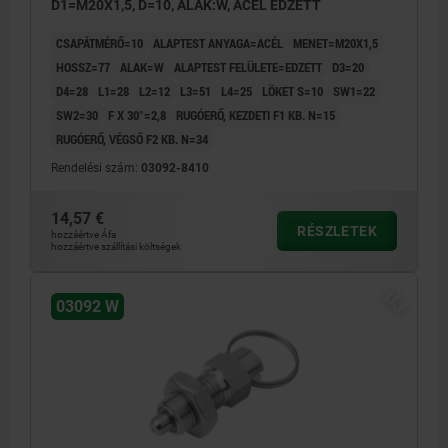
D1=M20X1,5, D=10, ALAK:W, ACÉL EDZETT
CSAPÁTMÉRŐ=10
ALAPTEST ANYAGA=ACÉL
MENET=M20X1,5
HOSSZ=77
ALAK=W
ALAPTEST FELÜLETE=EDZETT
D3=20
D4=28
L1=28
L2=12
L3=51
L4=25
LÖKET S=10
SW1=22
SW2=30
F X 30°=2,8
RUGÓERŐ, KEZDETI F1 KB. N=15
RUGÓERŐ, VÉGSŐ F2 KB. N=34
Rendelési szám:
03092-8410
14,57 €
RÉSZLETEK
hozzáértve Áfa
hozzáértve szállítási költségek
ÚJ
03092 W