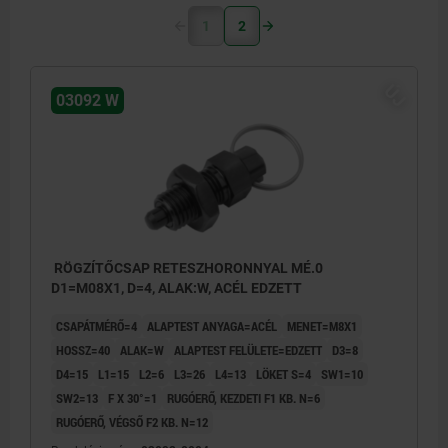
1
2
ÚJ
03092 W
RÖGZÍTŐCSAP RETESZHORONNYAL MÉ.0
D1=M08X1, D=4, ALAK:W, ACÉL EDZETT
CSAPÁTMÉRŐ=4
ALAPTEST ANYAGA=ACÉL
MENET=M8X1
HOSSZ=40
ALAK=W
ALAPTEST FELÜLETE=EDZETT
D3=8
D4=15
L1=15
L2=6
L3=26
L4=13
LÖKET S=4
SW1=10
SW2=13
F X 30°=1
RUGÓERŐ, KEZDETI F1 KB. N=6
RUGÓERŐ, VÉGSŐ F2 KB. N=12