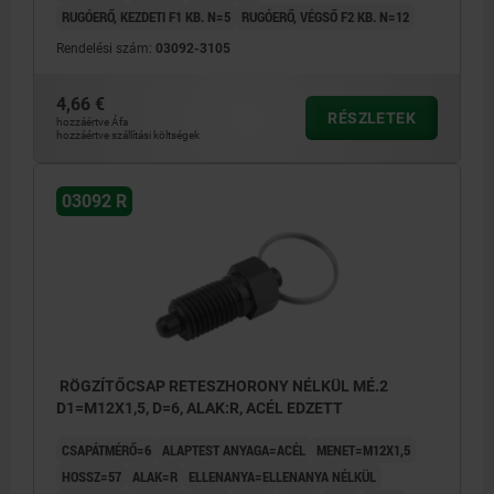
RUGÓERŐ, KEZDETI F1 KB. N=5
RUGÓERŐ, VÉGSŐ F2 KB. N=12
Rendelési szám:
03092-3105
4,66 €
RÉSZLETEK
hozzáértve Áfa
hozzáértve szállítási költségek
03092 R
RÖGZÍTŐCSAP RETESZHORONY NÉLKÜL MÉ.2
D1=M12X1,5, D=6, ALAK:R, ACÉL EDZETT
CSAPÁTMÉRŐ=6
ALAPTEST ANYAGA=ACÉL
MENET=M12X1,5
HOSSZ=57
ALAK=R
ELLENANYA=ELLENANYA NÉLKÜL