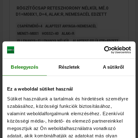
RÖGZÍTŐCSAP RETESZHORONY NÉLKÜL MÉ.0
D1=M08X1, D=4, ALAK:R, NEMESACÉL EDZETT
CSAPÁTMÉRŐ=4
ALAPTEST ANYAGA=NEMESACÉL
MENET=M8X1
HOSSZ=40
ALAK=R
ELLENANYA=ELLENANYA NÉLKÜL
ALAPTEST FELÜLETE=EDZETT
D4=15
L1=15
L2=6
L4=13
LÖKET S=4
SW1=10
F X 30°=1
RUGÓERŐ, KEZDETI F1 KB. N=6
RUGÓERŐ, VÉGSŐ F2 KB. N=12
Rendelési szám:
03092-03004
Beleegyezés
Részletek
A sütikről
7,99 €
RÉSZLETEK
hozzáértve Áfa
Ez a weboldal sütiket használ
hozzáértve szállítási költségek
Sütiket használunk a tartalmak és hirdetések személyre
szabásához, közösségi funkciók biztosításához,
03092 R
valamint weboldalforgalmunk elemzéséhez. Ezenkívül
közösségi média-, hirdető- és elemező partnereinkkel
megosztjuk az Ön weboldalhasználatra vonatkozó
adatait, akik kombinálhatják az adatokat más olyan