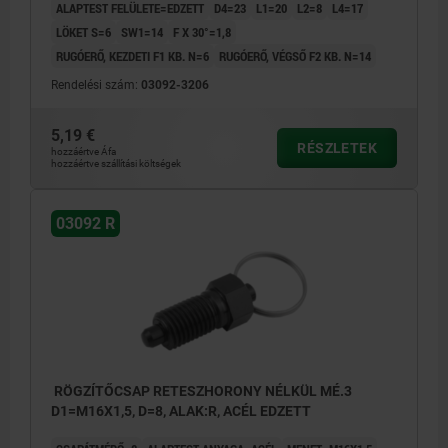
ALAPTEST FELÜLETE=EDZETT
D4=23
L1=20
L2=8
L4=17
LÖKET S=6
SW1=14
F X 30°=1,8
RUGÓERŐ, KEZDETI F1 KB. N=6
RUGÓERŐ, VÉGSŐ F2 KB. N=14
Rendelési szám:
03092-3206
5,19 €
RÉSZLETEK
hozzáértve Áfa
hozzáértve szállítási költségek
03092 R
RÖGZÍTŐCSAP RETESZHORONY NÉLKÜL MÉ.3
D1=M16X1,5, D=8, ALAK:R, ACÉL EDZETT