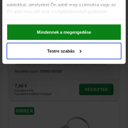
adatokkal, amelyeket Ön adott meg számukra vagy az
Ön által használt más szolgáltatásokból gyűjtöttek.
RÖGZÍTŐCSAP RETESZHORONY NÉLKÜL MÉ.1
D1=M10X1, D=5, ALAK:R, NEMESACÉL EDZETT
Mindennek a megengedése
CSAPÁTMÉRŐ=5
ALAPTEST ANYAGA=NEMESACÉL
MENET=M10X1
HOSSZ=52
ALAK=R
ELLENANYA=ELLENANYA NÉLKÜL
ALAPTEST FELÜLETE=EDZETT
Testre szabás
D4=23
L1=17
L2=7
L4=15
LÖKET S=5
SW1=13
F X 30°=1,3
RUGÓERŐ, KEZDETI F1 KB. N=5
RUGÓERŐ, VÉGSŐ F2 KB. N=12
Rendelési szám:
03092-03105
7,60 €
RÉSZLETEK
hozzáértve Áfa
hozzáértve szállítási költségek
03092 R