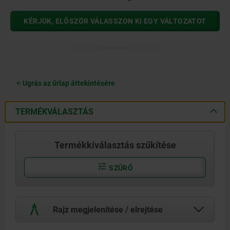
KÉRJÜK, ELŐSZÖR VÁLASSZON KI EGY VÁLTOZATOT
Ugrás az űrlap áttekintésére
TERMÉKVÁLASZTÁS
Termékkiválasztás szűkítése
SZŰRŐ
Rajz megjelenítése / elrejtése