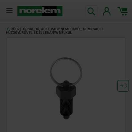
text.skipToContent
text.skipToNavigation
RÖGZÍTŐCSAPOK, ACÉL VAGY NEMESACÉL, NEMESACÉL
HÚZÓGYŰRŰVEL ÉS ELLENANYA NÉLKÜL