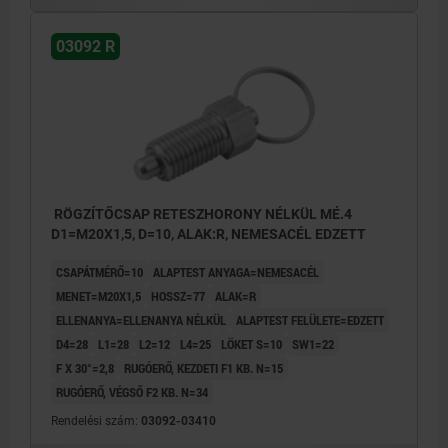
03092 R
RÖGZÍTŐCSAP RETESZHORONY NÉLKÜL MÉ.4
D1=M20X1,5, D=10, ALAK:R, NEMESACÉL EDZETT
CSAPÁTMÉRŐ=10
ALAPTEST ANYAGA=NEMESACÉL
MENET=M20X1,5
HOSSZ=77
ALAK=R
ELLENANYA=ELLENANYA NÉLKÜL
ALAPTEST FELÜLETE=EDZETT
D4=28
L1=28
L2=12
L4=25
LÖKET S=10
SW1=22
F X 30°=2,8
RUGÓERŐ, KEZDETI F1 KB. N=15
RUGÓERŐ, VÉGSŐ F2 KB. N=34
Rendelési szám:
03092-03410