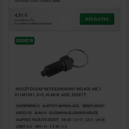
Rendelési szám:
03092-3004
4,91 €
RÉSZLETEK
hozzáértve Áfa
hozzáértve szállítási költségek
03092 R
RÖGZÍTŐCSAP RETESZHORONY NÉLKÜL MÉ.1
D1=M10X1, D=5, ALAK:R, ACÉL EDZETT
CSAPÁTMÉRŐ=5
ALAPTEST ANYAGA=ACÉL
MENET=M10X1
HOSSZ=52
ALAK=R
ELLENANYA=ELLENANYA NÉLKÜL
ALAPTEST FELÜLETE=EDZETT
D4=23
L1=17
L2=7
L4=15
LÖKET S=5
SW1=13
F X 30°=1,3