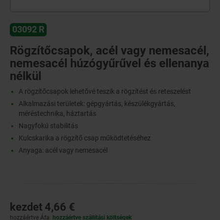
03092 R
Rögzítőcsapok, acél vagy nemesacél,
nemesacél húzógyűrűvel és ellenanya
nélkül
A rögzítőcsapok lehetővé teszik a rögzítést és reteszelést
Alkalmazási területek: gépgyártás, készülékgyártás,
méréstechnika, háztartás
Nagyfokú stabilitás
Kulcskarika a rögzítő csap működtetéséhez
Anyaga: acél vagy nemesacél
kezdet
4,66 €
hozzáértve Áfa
hozzáértve szállítási költségek