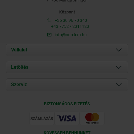
71706 Markgröningen
Központ
+36 30 96 70 340
+43 7752 / 2311123
info@norelem.hu
Vállalat
Rólunk
Letöltés
Aktuális
Documents
Szerviz
Kapcsolat
Szállítási feltételek
BIZTONSÁGOS FIZETÉS
Tanúsítványok
KÖVESSEN BENNÜNKET