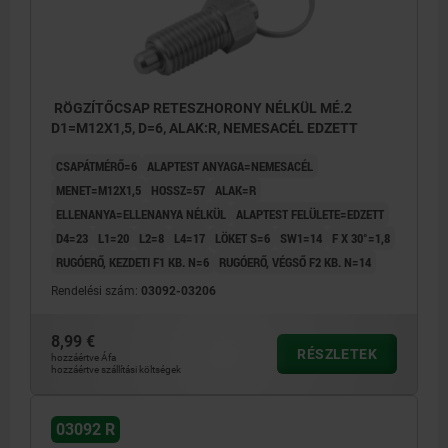
RÖGZÍTŐCSAP RETESZHORONY NÉLKÜL MÉ.2
D1=M12X1,5, D=6, ALAK:R, NEMESACÉL EDZETT
CSAPÁTMÉRŐ=6
ALAPTEST ANYAGA=NEMESACÉL
MENET=M12X1,5
HOSSZ=57
ALAK=R
ELLENANYA=ELLENANYA NÉLKÜL
ALAPTEST FELÜLETE=EDZETT
D4=23
L1=20
L2=8
L4=17
LÖKET S=6
SW1=14
F X 30°=1,8
RUGÓERŐ, KEZDETI F1 KB. N=6
RUGÓERŐ, VÉGSŐ F2 KB. N=14
Rendelési szám:
03092-03206
8,99 €
RÉSZLETEK
hozzáértve Áfa
hozzáértve szállítási költségek
03092 R