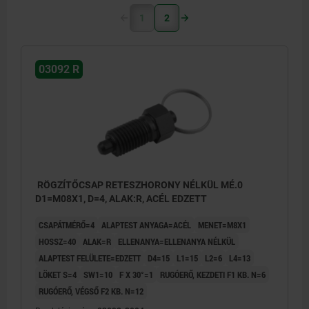
1
2
03092 R
RÖGZÍTŐCSAP RETESZHORONY NÉLKÜL MÉ.0
D1=M08X1, D=4, ALAK:R, ACÉL EDZETT
CSAPÁTMÉRŐ=4
ALAPTEST ANYAGA=ACÉL
MENET=M8X1
HOSSZ=40
ALAK=R
ELLENANYA=ELLENANYA NÉLKÜL
ALAPTEST FELÜLETE=EDZETT
D4=15
L1=15
L2=6
L4=13
LÖKET S=4
SW1=10
F X 30°=1
RUGÓERŐ, KEZDETI F1 KB. N=6
RUGÓERŐ, VÉGSŐ F2 KB. N=12