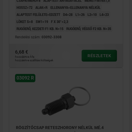
CSAPÁTMÉRŐ=8
ALAPTEST ANYAGA=ACÉL
MENET=M16X1,5
HOSSZ=72
ALAK=R
ELLENANYA=ELLENANYA NÉLKÜL
ALAPTEST FELÜLETE=EDZETT
D4=28
L1=26
L2=10
L4=23
LÖKET S=8
SW1=19
F X 30°=2,3
RUGÓERŐ, KEZDETI F1 KB. N=15
RUGÓERŐ, VÉGSŐ F2 KB. N=35
Rendelési szám:
03092-3308
6,68 €
RÉSZLETEK
hozzáértve Áfa
hozzáértve szállítási költségek
03092 R
RÖGZÍTŐCSAP RETESZHORONY NÉLKÜL MÉ.4