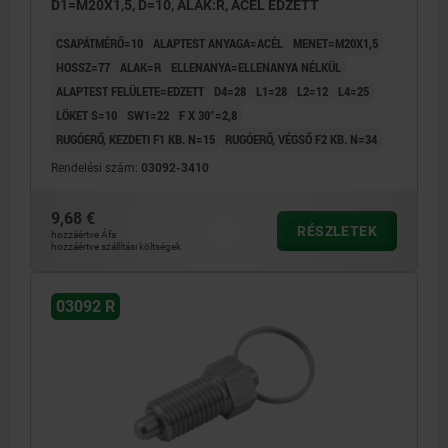
D1=M20X1,5, D=10, ALAK:R, ACÉL EDZETT
CSAPÁTMÉRŐ=10
ALAPTEST ANYAGA=ACÉL
MENET=M20X1,5
HOSSZ=77
ALAK=R
ELLENANYA=ELLENANYA NÉLKÜL
ALAPTEST FELÜLETE=EDZETT
D4=28
L1=28
L2=12
L4=25
LÖKET S=10
SW1=22
F X 30°=2,8
RUGÓERŐ, KEZDETI F1 KB. N=15
RUGÓERŐ, VÉGSŐ F2 KB. N=34
Rendelési szám:
03092-3410
9,68 €
RÉSZLETEK
hozzáértve Áfa
hozzáértve szállítási költségek
03092 R