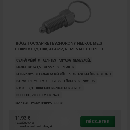
RÖGZÍTŐCSAP RETESZHORONY NÉLKÜL MÉ.3
D1=M16X1,5, D=8, ALAK:R, NEMESACÉL EDZETT
CSAPÁTMÉRŐ=8
ALAPTEST ANYAGA=NEMESACÉL
MENET=M16X1,5
HOSSZ=72
ALAK=R
ELLENANYA=ELLENANYA NÉLKÜL
ALAPTEST FELÜLETE=EDZETT
D4=28
L1=26
L2=10
L4=23
LÖKET S=8
SW1=19
F X 30°=2,3
RUGÓERŐ, KEZDETI F1 KB. N=15
RUGÓERŐ, VÉGSŐ F2 KB. N=35
Rendelési szám:
03092-03308
11,93 €
RÉSZLETEK
hozzáértve Áfa
hozzáértve szállítási költségek