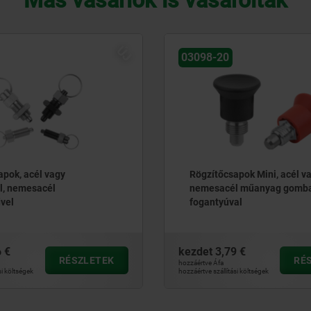
Más vásárlók is vásároltak
03098
apok Mini, acél vagy
Rögzítőcsapok, acél vagy
l műanyag gomba alakú
nemesacél, sima kivitel, vál
al
nemesacél húzógyűrűvel
9 €
kezdet
6,47 €
RÉSZLETEK
RÉ
hozzáértve Áfa
ási költségek
hozzáértve szállítási költségek