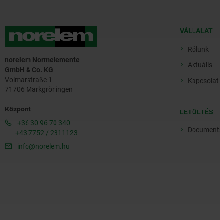
VÁLLALAT
Rólunk
norelem Normelemente
Aktuális
GmbH & Co. KG
Volmarstraße 1
Kapcsolat
71706 Markgröningen
Központ
LETÖLTÉS
+36 30 96 70 340
Document
+43 7752 / 2311123
info@norelem.hu