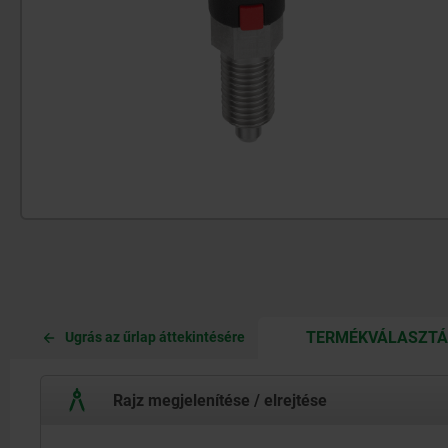
TERMÉKVÁLASZT
Ugrás az űrlap áttekintésére
Rajz megjelenítése / elrejtése