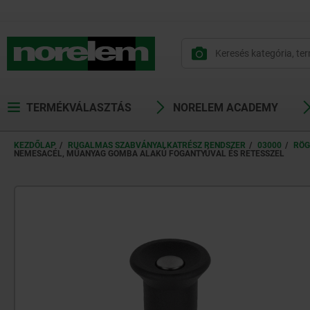
text.skipToContent
text.skipToNavigation
TERMÉKVÁLASZTÁS
NORELEM ACADEMY
KEZDŐLAP
RUGALMAS SZABVÁNYALKATRÉSZ RENDSZER
03000
RÖG
NEMESACÉL, MŰANYAG GOMBA ALAKÚ FOGANTYÚVAL ÉS RETESSZEL