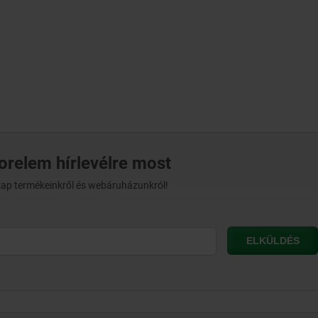
norelem hírlevélre most
t kap termékeinkről és webáruházunkról!