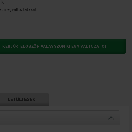
ik
zet megváltoztatását
KÉRJÜK, ELŐSZÖR VÁLASSZON KI EGY VÁLTOZATOT
LETÖLTÉSEK