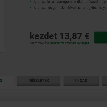
A reteszelés a nyomógomb működtetésével történ
A reteszoldó gomb lehetővé teszi a rögzítési hely
kezdet
13,87 €
hozzáértve Áfa
hozzáértve szállítási költségek
CURRENT
CURRENT
ÁS
RÉSZLETEK
CAD
TAB:
TAB: