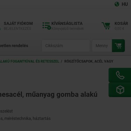
HU
SAJÁT FIÓKOM
KÍVÁNSÁGLISTA
KOSÁR
BEJELENTKEZÉS
Könyvjelző termékek
0,00 €
productCode
qty
vetlen rendelés
LAKÚ FOGANTYÚVAL ÉS RETESSZEL
RÖGZÍTŐCSAPOK, ACÉL VAGY
mesacél, műanyag gomba alakú
eszelést
ás, méréstechnika, háztartás