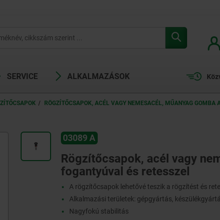
SERVICE
ALKALMAZÁSOK
Köz
ZÍTŐCSAPOK
RÖGZÍTŐCSAPOK, ACÉL VAGY NEMESACÉL, MŰANYAG GOMBA A
03089 A
Rögzítőcsapok, acél vagy ne
fogantyúval és retesszel
A rögzítőcsapok lehetővé teszik a rögzítést és ret
Alkalmazási területek: gépgyártás, készülékgyárt
Nagyfokú stabilitás