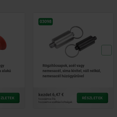
03090-20
Rögzítőcsapok, acél vagy
l nélkül,
nemesacél, műanyag gomba alakú
fogantyúval és állapotérzékelővel,
vezetékes
kezdet
82,78 €
SZLETEK
RÉSZLETEK
hozzáértve Áfa
hozzáértve szállítási költségek