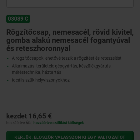
03089 C
Rögzítőcsap, nemesacél, rövid kivitel,
gomba alakú nemesacél fogantyúval
és reteszhoronnyal
A rögzítőcsapok lehetővé teszik a rögzítést és reteszelést
Alkalmazási területek: gépgyártás, készülékgyártás,
méréstechnika, háztartás
Ideális szűk helyviszonyokhoz
kezdet
16,65 €
hozzáértve Áfa
hozzáértve szállítási költségek
KÉRJÜK, ELŐSZÖR VÁLASSZON KI EGY VÁLTOZATOT