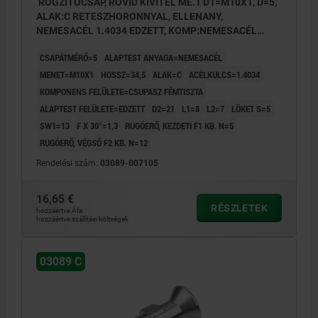
RÖGZÍTŐCSAP, RÖVID KIVITEL MÉ.1 D1=M10X1, D=5,
ALAK:C RETESZHORONNYAL, ELLENANY,
NEMESACÉL 1.4034 EDZETT, KOMP:NEMESACÉL
1.4305 CSUPASZ
CSAPÁTMÉRŐ=5
ALAPTEST ANYAGA=NEMESACÉL
MENET=M10X1
HOSSZ=34,5
ALAK=C
ACÉLKULCS=1.4034
KOMPONENS FELÜLETE=CSUPASZ FÉMTISZTA
ALAPTEST FELÜLETE=EDZETT
D2=21
L1=8
L2=7
LÖKET S=5
SW1=13
F X 30°=1,3
RUGÓERŐ, KEZDETI F1 KB. N=5
RUGÓERŐ, VÉGSŐ F2 KB. N=12
Rendelési szám:
03089-007105
16,65 €
RÉSZLETEK
hozzáértve Áfa
hozzáértve szállítási költségek
03089 C