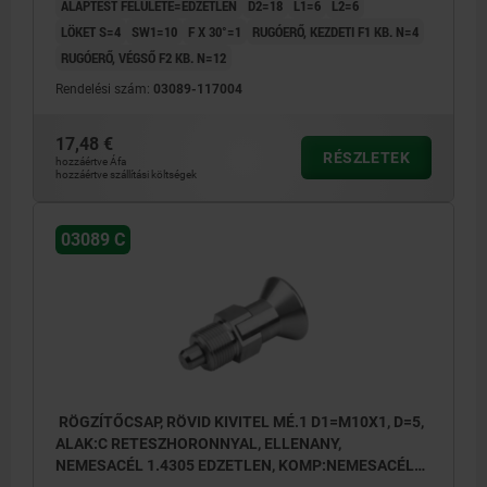
ALAPTEST FELÜLETE=EDZETLEN
D2=18
L1=6
L2=6
LÖKET S=4
SW1=10
F X 30°=1
RUGÓERŐ, KEZDETI F1 KB. N=4
RUGÓERŐ, VÉGSŐ F2 KB. N=12
Rendelési szám:
03089-117004
17,48 €
RÉSZLETEK
hozzáértve Áfa
hozzáértve szállítási költségek
03089 C
RÖGZÍTŐCSAP, RÖVID KIVITEL MÉ.1 D1=M10X1, D=5,
ALAK:C RETESZHORONNYAL, ELLENANY,
NEMESACÉL 1.4305 EDZETLEN, KOMP:NEMESACÉL