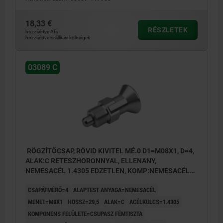
18,33 €
RÉSZLETEK
hozzáértve Áfa
hozzáértve szállítási költségek
03089 C
RÖGZÍTŐCSAP, RÖVID KIVITEL MÉ.0 D1=M08X1, D=4,
ALAK:C RETESZHORONNYAL, ELLENANY,
NEMESACÉL 1.4305 EDZETLEN, KOMP:NEMESACÉL
1.4305 CSUPASZ
CSAPÁTMÉRŐ=4
ALAPTEST ANYAGA=NEMESACÉL
MENET=M8X1
HOSSZ=29,5
ALAK=C
ACÉLKULCS=1.4305
KOMPONENS FELÜLETE=CSUPASZ FÉMTISZTA