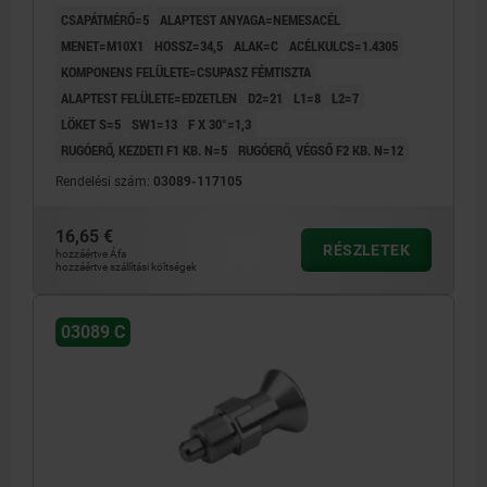
1.4305 CSUPASZ
CSAPÁTMÉRŐ=5
ALAPTEST ANYAGA=NEMESACÉL
MENET=M10X1
HOSSZ=34,5
ALAK=C
ACÉLKULCS=1.4305
KOMPONENS FELÜLETE=CSUPASZ FÉMTISZTA
ALAPTEST FELÜLETE=EDZETLEN
D2=21
L1=8
L2=7
LÖKET S=5
SW1=13
F X 30°=1,3
RUGÓERŐ, KEZDETI F1 KB. N=5
RUGÓERŐ, VÉGSŐ F2 KB. N=12
Rendelési szám:
03089-117105
16,65 €
RÉSZLETEK
hozzáértve Áfa
hozzáértve szállítási költségek
03089 C