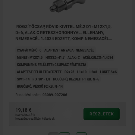
RÖGZÍTŐCSAP, RÖVID KIVITEL MÉ.2 D1=M12X1,5,
D=6, ALAK:C RETESZHORONNYAL, ELLENANY,
NEMESACÉL 1.4034 EDZETT, KOMP:NEMESACÉL
1.4305 CSUPASZ
CSAPÁTMÉRŐ=6
ALAPTEST ANYAGA=NEMESACÉL
MENET=M12X1,5
HOSSZ=41,7
ALAK=C
ACÉLKULCS=1.4034
KOMPONENS FELÜLETE=CSUPASZ FÉMTISZTA
ALAPTEST FELÜLETE=EDZETT
D2=25
L1=10
L2=8
LÖKET S=6
SW1=14
F X 30°=1,8
RUGÓERŐ, KEZDETI F1 KB. N=6
RUGÓERŐ, VÉGSŐ F2 KB. N=14
Rendelési szám:
03089-007206
19,18 €
RÉSZLETEK
hozzáértve Áfa
hozzáértve szállítási költségek