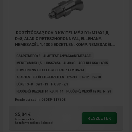
RÖGZÍTŐCSAP, RÖVID KIVITEL MÉ.3 D1=M16X1,5,
D=8, ALAK:C RETESZHORONNYAL, ELLENANY,
NEMESACÉL 1.4305 EDZETLEN, KOMP:NEMESACÉL
1.4305 CSUPASZ
CSAPÁTMÉRŐ=8
ALAPTEST ANYAGA=NEMESACÉL
MENET=M16X1,5
HOSSZ=54
ALAK=C
ACÉLKULCS=1.4305
KOMPONENS FELÜLETE=CSUPASZ FÉMTISZTA
ALAPTEST FELÜLETE=EDZETLEN
D2=33
L1=12
L2=10
LÖKET S=8
SW1=19
F X 30°=2,3
RUGÓERŐ, KEZDETI F1 KB. N=14
RUGÓERŐ, VÉGSŐ F2 KB. N=28
Rendelési szám:
03089-117308
25,84 €
RÉSZLETEK
hozzáértve Áfa
hozzáértve szállítási költségek