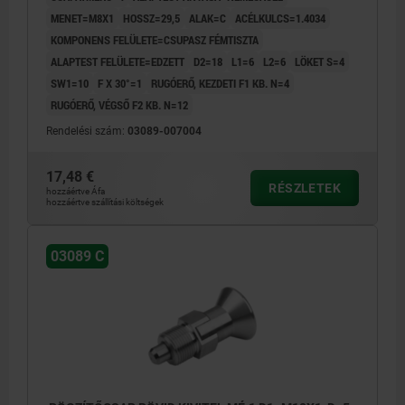
MENET=M8X1
HOSSZ=29,5
ALAK=C
ACÉLKULCS=1.4034
KOMPONENS FELÜLETE=CSUPASZ FÉMTISZTA
ALAPTEST FELÜLETE=EDZETT
D2=18
L1=6
L2=6
LÖKET S=4
SW1=10
F X 30°=1
RUGÓERŐ, KEZDETI F1 KB. N=4
RUGÓERŐ, VÉGSŐ F2 KB. N=12
Rendelési szám:
03089-007004
17,48 €
RÉSZLETEK
hozzáértve Áfa
hozzáértve szállítási költségek
03089 C