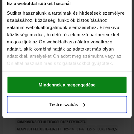
Ez a weboldal sütiket használ
41,29 €
RÉSZLETEK
Sütiket használunk a tartalmak és hirdetések személyre
hozzáértve Áfa
hozzáértve szállítási költségek
szabásához, közösségi funkciók biztosításához,
valamint weboldalforgalmunk elemzéséhez. Ezenkívül
03089 C
közösségi média-, hirdető- és elemező partnereinkkel
megosztjuk az Ön weboldalhasználatra vonatkozó
adatait, akik kombinálhatják az adatokat más olyan
adatokkal, amelyeket Ön adott meg számukra vagy az
Ön által használt más szolgáltatásokból gyűjtöttek.
RÖGZÍTŐCSAP, RÖVID KIVITEL MÉ.9 D1=M06X0,75,
Mindennek a megengedése
D=3, ALAK:C RETESZHORONNYAL, ELLENANY,
NEMESACÉL 1.4034 EDZETT, KOMP:NEMESACÉL
1.4305 CSUPASZ
Testre szabás
CSAPÁTMÉRŐ=3
ALAPTEST ANYAGA=NEMESACÉL
MENET=M6X0,75
HOSSZ=25,5
ALAK=C
ACÉLKULCS=1.4034
KOMPONENS FELÜLETE=CSUPASZ FÉMTISZTA
ALAPTEST FELÜLETE=EDZETT
D2=14
L1=6
L2=5
LÖKET S=3,5