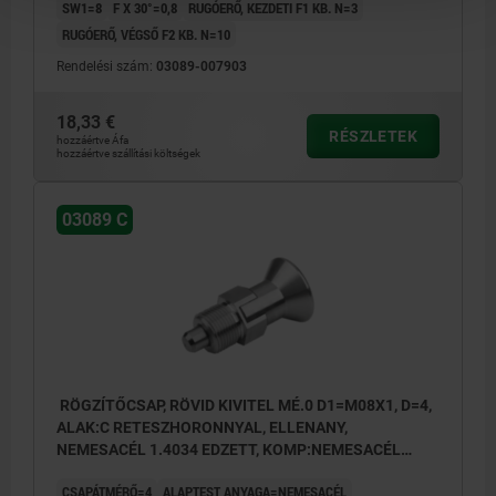
SW1=8
F X 30°=0,8
RUGÓERŐ, KEZDETI F1 KB. N=3
RUGÓERŐ, VÉGSŐ F2 KB. N=10
Rendelési szám:
03089-007903
18,33 €
RÉSZLETEK
hozzáértve Áfa
hozzáértve szállítási költségek
03089 C
RÖGZÍTŐCSAP, RÖVID KIVITEL MÉ.0 D1=M08X1, D=4,
ALAK:C RETESZHORONNYAL, ELLENANY,
NEMESACÉL 1.4034 EDZETT, KOMP:NEMESACÉL
1.4305 CSUPASZ
CSAPÁTMÉRŐ=4
ALAPTEST ANYAGA=NEMESACÉL