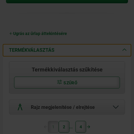
Ugrás az űrlap áttekintésére
TERMÉKVÁLASZTÁS
Termékkiválasztás szűkítése
SZŰRŐ
Rajz megjelenítése / elrejtése
1
2
4