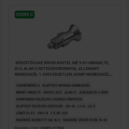
03089 C
RÖGZÍTŐCSAP, RÖVID KIVITEL MÉ.9 D1=M06X0,75,
D=3, ALAK:C RETESZHORONNYAL, ELLENANY,
NEMESACÉL 1.4305 EDZETLEN, KOMP:NEMESACÉL
1.4305 CSUPASZ
CSAPÁTMÉRŐ=3
ALAPTEST ANYAGA=NEMESACÉL
MENET=M6X0,75
HOSSZ=25,5
ALAK=C
ACÉLKULCS=1.4305
KOMPONENS FELÜLETE=CSUPASZ FÉMTISZTA
ALAPTEST FELÜLETE=EDZETLEN
D2=14
L1=6
L2=5
LÖKET S=3,5
SW1=8
F X 30°=0,8
RUGÓERŐ, KEZDETI F1 KB. N=3
RUGÓERŐ, VÉGSŐ F2 KB. N=10
Rendelési szám:
03089-117903