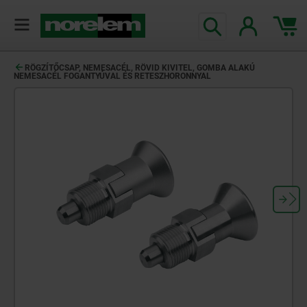
text.skipToContent
text.skipToNavigation
RÖGZÍTŐCSAP, NEMESACÉL, RÖVID KIVITEL, GOMBA ALAKÚ
NEMESACÉL FOGANTYÚVAL ÉS RETESZHORONNYAL