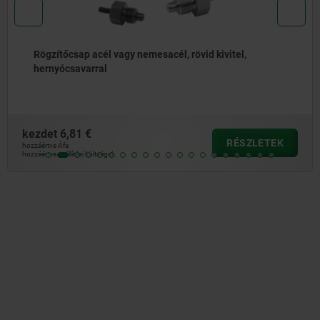
Rögzítőcsapok, acél vagy nemesacél, váll nélkül,
nemesacél húzógyűrűvel
kezdet
5,01 €
RÉSZLETEK
hozzáértve Áfa
hozzáértve szállítási költségek