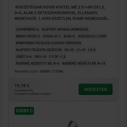
RÖGZÍTŐCSAP, RÖVID KIVITEL MÉ.2 D1=M12X1,5,
D=6, ALAK:C RETESZHORONNYAL, ELLENANY,
NEMESACÉL 1.4305 EDZETLEN, KOMP:NEMESACÉL
1.4305 CSUPASZ
CSAPÁTMÉRŐ=6
ALAPTEST ANYAGA=NEMESACÉL
MENET=M12X1,5
HOSSZ=41,7
ALAK=C
ACÉLKULCS=1.4305
KOMPONENS FELÜLETE=CSUPASZ FÉMTISZTA
ALAPTEST FELÜLETE=EDZETLEN
D2=25
L1=10
L2=8
LÖKET S=6
SW1=14
F X 30°=1,8
RUGÓERŐ, KEZDETI F1 KB. N=6
RUGÓERŐ, VÉGSŐ F2 KB. N=14
Rendelési szám:
03089-117206
19,18 €
RÉSZLETEK
hozzáértve Áfa
hozzáértve szállítási költségek
03089 C