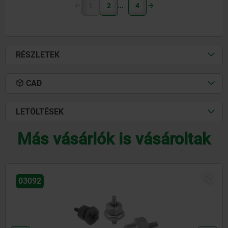
1
2
4
RÉSZLETEK
CAD
LETÖLTÉSEK
Más vásárlók is vásároltak
Ú
03096