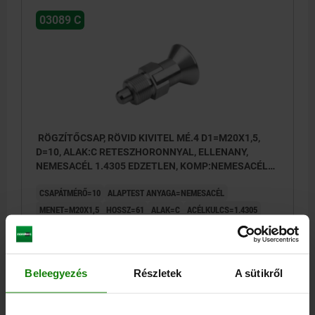
03089 C
RÖGZÍTŐCSAP, RÖVID KIVITEL MÉ.4 D1=M20X1,5,
D=10, ALAK:C RETESZHORONNYAL, ELLENANY,
NEMESACÉL 1.4305 EDZETLEN, KOMP:NEMESACÉL
1.4305 CSUPASZ
CSAPÁTMÉRŐ=10
ALAPTEST ANYAGA=NEMESACÉL
MENET=M20X1,5
HOSSZ=61
ALAK=C
ACÉLKULCS=1.4305
KOMPONENS FELÜLETE=CSUPASZ FÉMTISZTA
ALAPTEST FELÜLETE=EDZETLEN
D2=33
L1=15
L2=12
LÖKET S=10
SW1=22
F X 30°=2,8
Beleegyezés
Részletek
A sütikről
RUGÓERŐ, KEZDETI F1 KB. N=15
RUGÓERŐ, VÉGSŐ F2 KB. N=32
Rendelési szám:
03089-117410