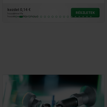
kezdet
0,10 €
TEK
RÉSZL
hozzáértve Áfa
hozzáértve szállítási költségek