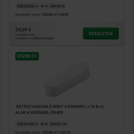
SZÉLESSÉG=4
H=4
HOSSZ=8
Rendelési szám:
03288-01-04X8
54,09 €
RÉSZLETEK
hozzáértve Áfa
hozzáértve szállítási költségek
03288-01
RETESZ HASONLÓ MINT A DIN6885 L=16 B=4,
ALAK:A KERÁMIA, FEHÉR
SZÉLESSÉG=4
H=4
HOSSZ=16
Rendelési szám:
03288-01-04X16