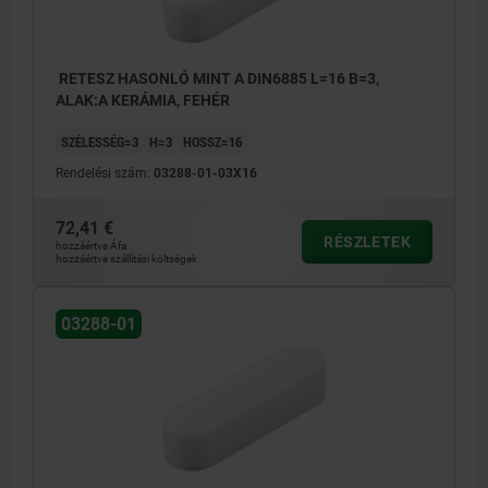
RETESZ HASONLÓ MINT A DIN6885 L=16 B=3,
ALAK:A KERÁMIA, FEHÉR
SZÉLESSÉG=3
H=3
HOSSZ=16
Rendelési szám:
03288-01-03X16
72,41 €
RÉSZLETEK
hozzáértve Áfa
hozzáértve szállítási költségek
03288-01