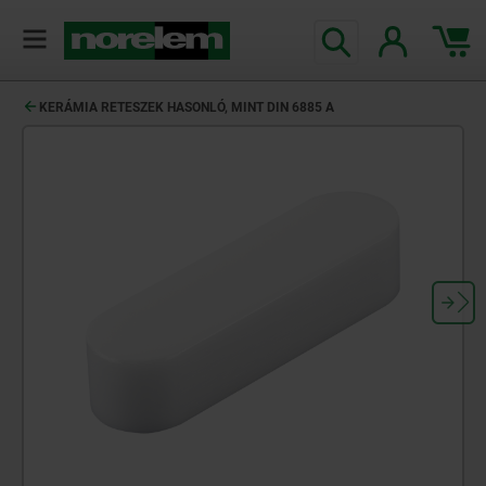
text.skipToContent
text.skipToNavigation
KERÁMIA RETESZEK HASONLÓ, MINT DIN 6885 A