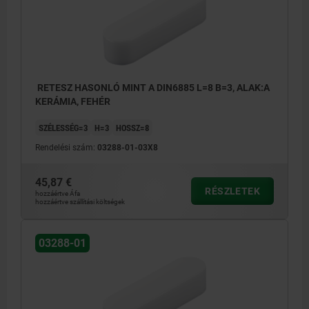
RETESZ HASONLÓ MINT A DIN6885 L=8 B=3, ALAK:A
KERÁMIA, FEHÉR
SZÉLESSÉG=3
H=3
HOSSZ=8
Rendelési szám:
03288-01-03X8
45,87 €
RÉSZLETEK
hozzáértve Áfa
hozzáértve szállítási költségek
03288-01