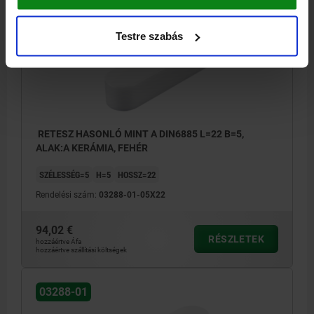
03288-01
Testre szabás
RETESZ HASONLÓ MINT A DIN6885 L=22 B=5,
ALAK:A KERÁMIA, FEHÉR
SZÉLESSÉG=5
H=5
HOSSZ=22
Rendelési szám:
03288-01-05X22
94,02 €
RÉSZLETEK
hozzáértve Áfa
hozzáértve szállítási költségek
03288-01