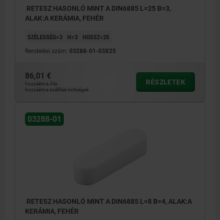
RETESZ HASONLÓ MINT A DIN6885 L=25 B=3,
ALAK:A KERÁMIA, FEHÉR
SZÉLESSÉG=3
H=3
HOSSZ=25
Rendelési szám:
03288-01-03X25
86,01 €
RÉSZLETEK
hozzáértve Áfa
hozzáértve szállítási költségek
03288-01
RETESZ HASONLÓ MINT A DIN6885 L=8 B=4, ALAK:A
KERÁMIA, FEHÉR