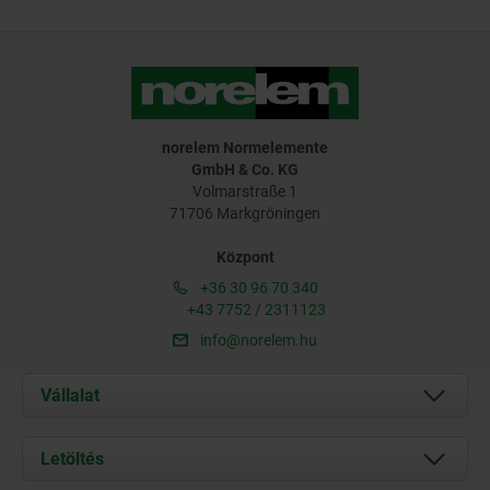
norelem Normelemente
GmbH & Co. KG
Volmarstraße 1
71706 Markgröningen
Központ
+36 30 96 70 340
+43 7752 / 2311123
info@norelem.hu
Vállalat
Rólunk
Letöltés
Aktuális