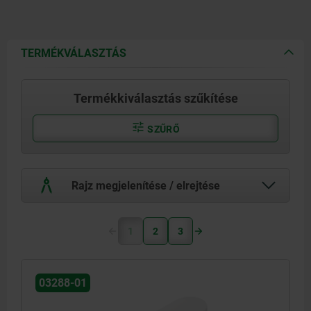
TERMÉKVÁLASZTÁS
Termékkiválasztás szűkítése
SZŰRŐ
Rajz megjelenítése / elrejtése
1
2
3
03288-01