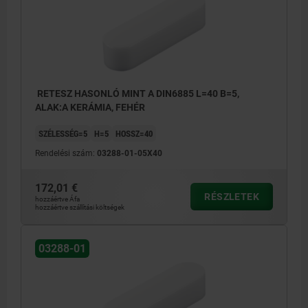
RETESZ HASONLÓ MINT A DIN6885 L=40 B=5,
ALAK:A KERÁMIA, FEHÉR
SZÉLESSÉG=5
H=5
HOSSZ=40
Rendelési szám:
03288-01-05X40
172,01 €
RÉSZLETEK
hozzáértve Áfa
hozzáértve szállítási költségek
03288-01