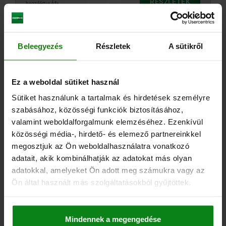
RÉSZLETEK
hozzáértve Áfa
hozzáértve szállítási költségek
03288-01
Beleegyezés
Részletek
A sütikről
Ez a weboldal sütiket használ
Sütiket használunk a tartalmak és hirdetések személyre
szabásához, közösségi funkciók biztosításához,
valamint weboldalforgalmunk elemzéséhez. Ezenkívül
RETESZ HASONLÓ MINT A DIN6885 L=12 B=5,
közösségi média-, hirdető- és elemező partnereinkkel
ALAK:A KERÁMIA, FEHÉR
megosztjuk az Ön weboldalhasználatra vonatkozó
SZÉLESSÉG=5
H=5
HOSSZ=12
adatait, akik kombinálhatják az adatokat más olyan
Rendelési szám:
03288-01-05X12
adatokkal, amelyeket Ön adott meg számukra vagy az
Ön által használt más szolgáltatásokból gyűjtöttek.
58,10 €
RÉSZLETEK
hozzáértve Áfa
hozzáértve szállítási költségek
Mindennek a megengedése