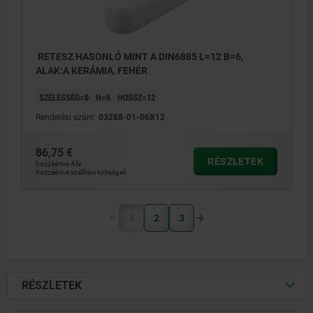
RETESZ HASONLÓ MINT A DIN6885 L=12 B=6,
ALAK:A KERÁMIA, FEHÉR
SZÉLESSÉG=6
H=6
HOSSZ=12
Rendelési szám:
03288-01-06X12
86,75 €
RÉSZLETEK
hozzáértve Áfa
hozzáértve szállítási költségek
1
2
3
RÉSZLETEK