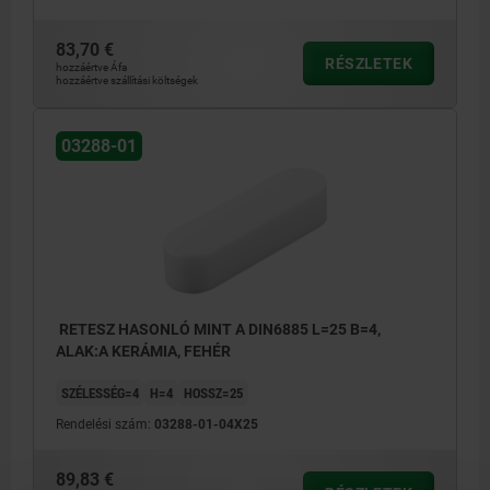
83,70 €
RÉSZLETEK
hozzáértve Áfa
hozzáértve szállítási költségek
03288-01
RETESZ HASONLÓ MINT A DIN6885 L=25 B=4,
ALAK:A KERÁMIA, FEHÉR
SZÉLESSÉG=4
H=4
HOSSZ=25
Rendelési szám:
03288-01-04X25
89,83 €