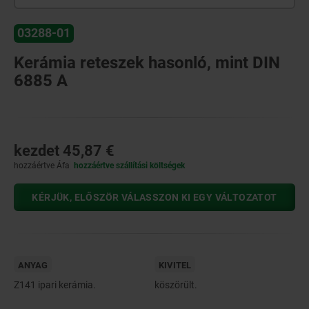
03288-01
Kerámia reteszek hasonló, mint DIN
6885 A
kezdet
45,87 €
hozzáértve Áfa
hozzáértve szállítási költségek
KÉRJÜK, ELŐSZÖR VÁLASSZON KI EGY VÁLTOZATOT
ANYAG
KIVITEL
Z141 ipari kerámia.
köszörült.