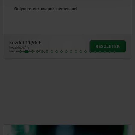
ósretesz-csapok, nemesacél
Gol
fog
t
11,96 €
kezd
RÉSZLETEK
 Áfa
hozzáért
szállítási költségek
hozzáértv