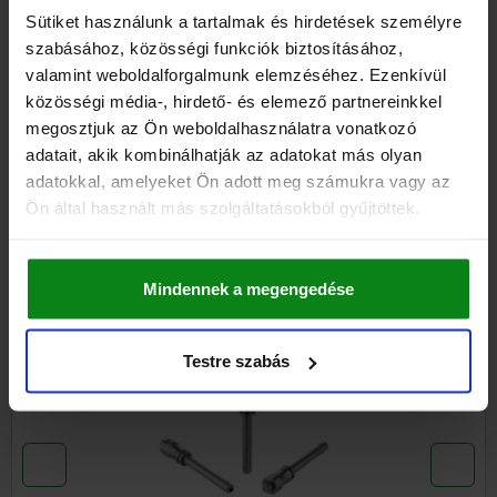
Sütiket használunk a tartalmak és hirdetések személyre
szabásához, közösségi funkciók biztosításához,
RÉSZLETEK
valamint weboldalforgalmunk elemzéséhez. Ezenkívül
közösségi média-, hirdető- és elemező partnereinkkel
megosztjuk az Ön weboldalhasználatra vonatkozó
CAD
adatait, akik kombinálhatják az adatokat más olyan
adatokkal, amelyeket Ön adott meg számukra vagy az
LETÖLTÉSEK
Ön által használt más szolgáltatásokból gyűjtöttek.
Más vásárlók is vásároltak
Mindennek a megengedése
ÚJ
034
Testre szabás