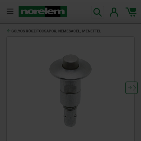
text.skipToContent
text.skipToNavigation
GOLYÓS RÖGZÍTŐCSAPOK, NEMESACÉL, MENETTEL