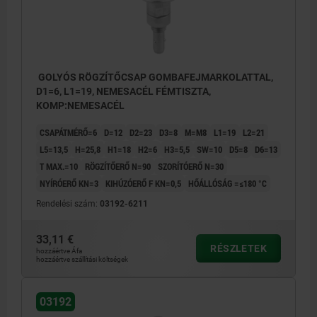
GOLYÓS RÖGZÍTŐCSAP GOMBAFEJMARKOLATTAL,
D1=6, L1=19, NEMESACÉL FÉMTISZTA,
KOMP:NEMESACÉL
CSAPÁTMÉRŐ=6
D=12
D2=23
D3=8
M=M8
L1=19
L2=21
L5=13,5
H=25,8
H1=18
H2=6
H3=5,5
SW=10
D5=8
D6=13
T MAX.=10
RÖGZÍTŐERŐ N=90
SZORÍTÓERŐ N=30
NYÍRÓERŐ KN=3
KIHÚZÓERŐ F KN=0,5
HŐÁLLÓSÁG =≤180 °C
Rendelési szám:
03192-6211
33,11 €
RÉSZLETEK
hozzáértve Áfa
hozzáértve szállítási költségek
03192