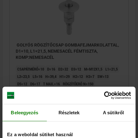
GOLYÓS RÖGZÍTŐCSAP GOMBAFEJMARKOLATTAL,
D1=10, L1=21,5, NEMESACÉL FÉMTISZTA,
KOMP:NEMESACÉL
CSAPÁTMÉRŐ=10
D=16
D2=32
D3=12
M=M12X1,5
L1=21,5
L2=23,5
L5=16
H=39,4
H1=29
H2=12
H3=7
SW=13
D5=12
D6=17
T MAX.=16
RÖGZÍTŐERŐ N=150
SZORÍTÓERŐ N=50
NYÍRÓERŐ KN=9
KIHÚZÓERŐ F KN=1,5
HŐÁLLÓSÁG =≤180 °C
Rendelési szám:
03192-10241
Beleegyezés
Részletek
A sütikről
33,88 €
RÉSZLETEK
hozzáértve Áfa
hozzáértve szállítási költségek
Ez a weboldal sütiket használ