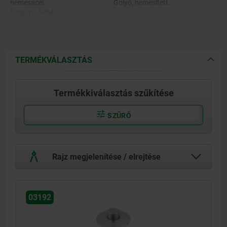
nemesacél.
Golyó, nemesített.
O-gyűrű, FKM.
TERMÉKVÁLASZTÁS
Termékkiválasztás szűkítése
SZŰRŐ
Rajz megjelenítése / elrejtése
03192