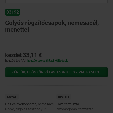
03192
Golyós rögzítőcsapok, nemesacél,
menettel
kezdet
33,11 €
hozzáértve Áfa
hozzáértve szállítási költségek
KÉRJÜK, ELŐSZÖR VÁLASSZON KI EGY VÁLTOZATOT
ANYAG
KIVITEL
Ház és nyomógomb, nemesacél.
Ház, fémtiszta.
Golyó, rugó és feszítőgyűrű,
Nyomógomb, fémtiszta.