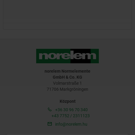
norelem Normelemente
GmbH & Co. KG
Volmarstraße 1
71706 Markgröningen
Központ
+36 30 96 70 340
+43 7752 / 2311123
info@norelem.hu