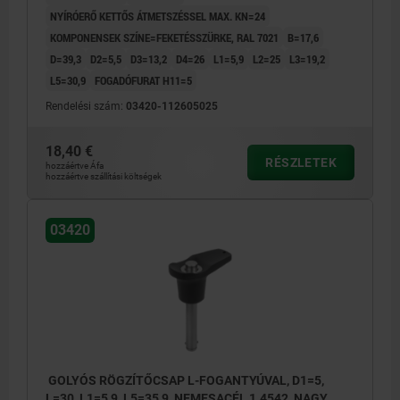
NYÍRÓERŐ KETTŐS ÁTMETSZÉSSEL MAX. KN=24
KOMPONENSEK SZÍNE=FEKETÉSSZÜRKE, RAL 7021
B=17,6
D=39,3
D2=5,5
D3=13,2
D4=26
L1=5,9
L2=25
L3=19,2
L5=30,9
FOGADÓFURAT H11=5
Rendelési szám:
03420-112605025
18,40 €
RÉSZLETEK
hozzáértve Áfa
hozzáértve szállítási költségek
03420
GOLYÓS RÖGZÍTŐCSAP L-FOGANTYÚVAL, D1=5,
L=30, L1=5,9, L5=35,9, NEMESACÉL 1.4542, NAGY