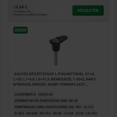
19,44 €
RÉSZLETEK
hozzáértve Áfa
hozzáértve szállítási költségek
03420
GOLYÓS RÖGZÍTŐCSAP L-FOGANTYÚVAL, D1=6,
L=35, L1=6,8, L5=41,8, NEMESACÉL 1.4542, NAGY
NYÍRÓSZILÁRDSÁG, KOMP:TERMOPLASZT
FEKETÉSSZÜRKE RAL7021
CSAPÁTMÉRŐ=6
HOSSZ=35
NYÍRÓERŐ KETTŐS ÁTMETSZÉSSEL MAX. KN=35
KOMPONENSEK SZÍNE=FEKETÉSSZÜRKE, RAL 7021
B=17,6
D=39,3
D2=6,85
D3=13,2
D4=26
L1=6,8
L2=25
L3=19,2