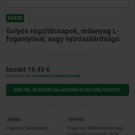
03420
Golyós rögzítőcsapok, műanyag L-
fogantyúval, nagy nyírószilárdságú
kezdet
18,40 €
hozzáértve Áfa
hozzáértve szállítási költségek
KÉRJÜK, ELŐSZÖR VÁLASSZON KI EGY VÁLTOZATOT
ANYAG
KIVITEL
Fogantyú, termoplaszt.
Fogantyú, feketésszürke vagy
közlekedési piros RAL 3020.