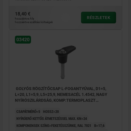
18,40 €
RÉSZLETEK
hozzáértve Áfa
hozzáértve szállítási költségek
03420
GOLYÓS RÖGZÍTŐCSAP L-FOGANTYÚVAL, D1=5,
L=20, L1=5,9, L5=25,9, NEMESACÉL 1.4542, NAGY
NYÍRÓSZILÁRDSÁG, KOMP:TERMOPLASZT
FEKETÉSSZÜRKE RAL7021
CSAPÁTMÉRŐ=5
HOSSZ=20
NYÍRÓERŐ KETTŐS ÁTMETSZÉSSEL MAX. KN=24
KOMPONENSEK SZÍNE=FEKETÉSSZÜRKE, RAL 7021
B=17,6