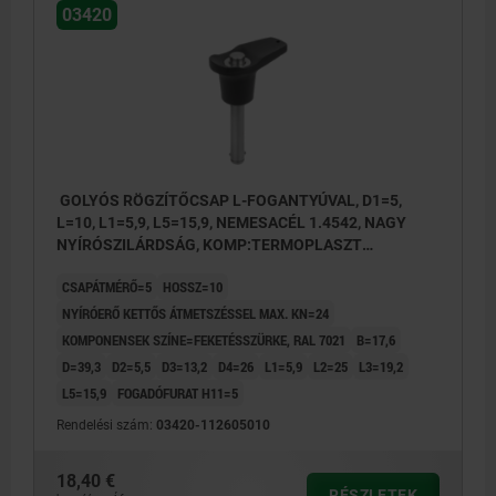
03420
GOLYÓS RÖGZÍTŐCSAP L-FOGANTYÚVAL, D1=5,
L=10, L1=5,9, L5=15,9, NEMESACÉL 1.4542, NAGY
NYÍRÓSZILÁRDSÁG, KOMP:TERMOPLASZT
FEKETÉSSZÜRKE RAL7021
CSAPÁTMÉRŐ=5
HOSSZ=10
NYÍRÓERŐ KETTŐS ÁTMETSZÉSSEL MAX. KN=24
KOMPONENSEK SZÍNE=FEKETÉSSZÜRKE, RAL 7021
B=17,6
D=39,3
D2=5,5
D3=13,2
D4=26
L1=5,9
L2=25
L3=19,2
L5=15,9
FOGADÓFURAT H11=5
Rendelési szám:
03420-112605010
18,40 €
RÉSZLETEK