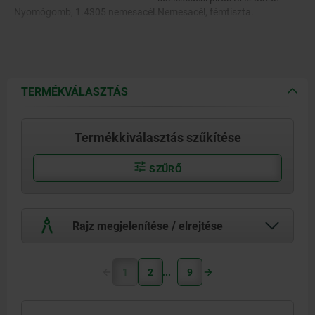
Nyomógomb, 1.4305 nemesacél.
Nemesacél, fémtiszta.
Csap, 1.4542 nemesacél.
Golyók, nemesacél 1.4125.
TERMÉKVÁLASZTÁS
Nyomórugó, nemesacél 1.4310.
Termékkiválasztás szűkítése
SZŰRŐ
Rajz megjelenítése / elrejtése
1
2
9