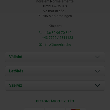
norelem Normelemente
GmbH & Co. KG
Volmarstraße 1
71706 Markgröningen
Központ
+36 30 96 70 340
+43 7752 / 2311123
info@norelem.hu
Vállalat
Rólunk
Letöltés
Aktuális
Documents
Szerviz
Kapcsolat
Szállítási feltételek
BIZTONSÁGOS FIZETÉS
Tanúsítványok