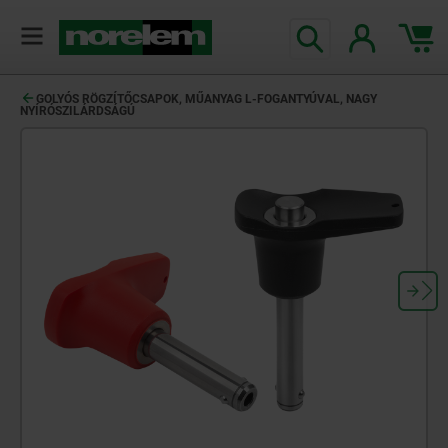
text.skipToContent
text.skipToNavigation
GOLYÓS RÖGZÍTŐCSAPOK, MŰANYAG L-FOGANTYÚVAL, NAGY
NYÍRÓSZILÁRDSÁGÚ