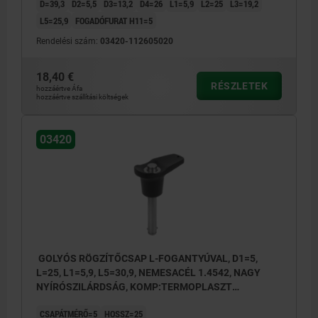
D=39,3
D2=5,5
D3=13,2
D4=26
L1=5,9
L2=25
L3=19,2
L5=25,9
FOGADÓFURAT H11=5
Rendelési szám:
03420-112605020
18,40 €
RÉSZLETEK
hozzáértve Áfa
hozzáértve szállítási költségek
03420
GOLYÓS RÖGZÍTŐCSAP L-FOGANTYÚVAL, D1=5,
L=25, L1=5,9, L5=30,9, NEMESACÉL 1.4542, NAGY
NYÍRÓSZILÁRDSÁG, KOMP:TERMOPLASZT
FEKETÉSSZÜRKE RAL7021
CSAPÁTMÉRŐ=5
HOSSZ=25