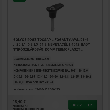
GOLYÓS RÖGZÍTŐCSAP L-FOGANTYÚVAL, D1=6,
L=25, L1=6,8, L5=31,8, NEMESACÉL 1.4542, NAGY
NYÍRÓSZILÁRDSÁG, KOMP:TERMOPLASZT
FEKETÉSSZÜRKE RAL7021
CSAPÁTMÉRŐ=6
HOSSZ=25
NYÍRÓERŐ KETTŐS ÁTMETSZÉSSEL MAX. KN=35
KOMPONENSEK SZÍNE=FEKETÉSSZÜRKE, RAL 7021
B=17,6
D=39,3
D2=6,85
D3=13,2
D4=26
L1=6,8
L2=25
L3=19,2
L5=31,8
FOGADÓFURAT H11=6
Rendelési szám:
03420-112606025
18,40 €
RÉSZLETEK
hozzáértve Áfa
hozzáértve szállítási költségek