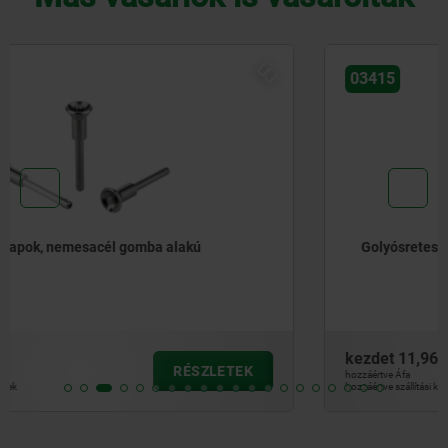
ÚJ
03415
Golyósretesz-csapok, nemesacél
kezdet
11,96 €
RÉSZLETEK
hozzáértve Áfa
hozzáértve szállítási költségek