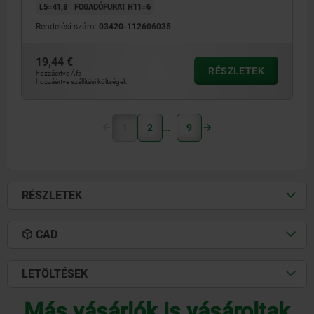
L5=41,8
FOGADÓFURAT H11=6
Rendelési szám:
03420-112606035
19,44 €
RÉSZLETEK
hozzáértve Áfa
hozzáértve szállítási költségek
1
2
9
RÉSZLETEK
CAD
LETÖLTÉSEK
Más vásárlók is vásároltak