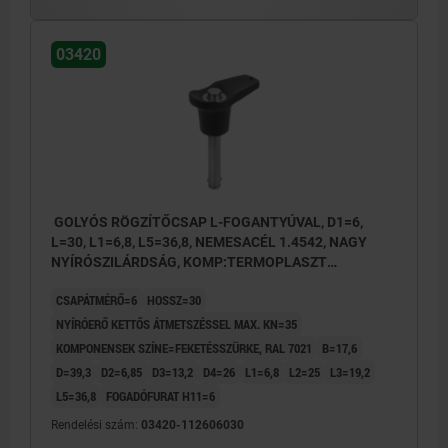
03420
GOLYÓS RÖGZÍTŐCSAP L-FOGANTYÚVAL, D1=6,
L=30, L1=6,8, L5=36,8, NEMESACÉL 1.4542, NAGY
NYÍRÓSZILÁRDSÁG, KOMP:TERMOPLASZT
FEKETÉSSZÜRKE RAL7021
CSAPÁTMÉRŐ=6
HOSSZ=30
NYÍRÓERŐ KETTŐS ÁTMETSZÉSSEL MAX. KN=35
KOMPONENSEK SZÍNE=FEKETÉSSZÜRKE, RAL 7021
B=17,6
D=39,3
D2=6,85
D3=13,2
D4=26
L1=6,8
L2=25
L3=19,2
L5=36,8
FOGADÓFURAT H11=6
Rendelési szám:
03420-112606030