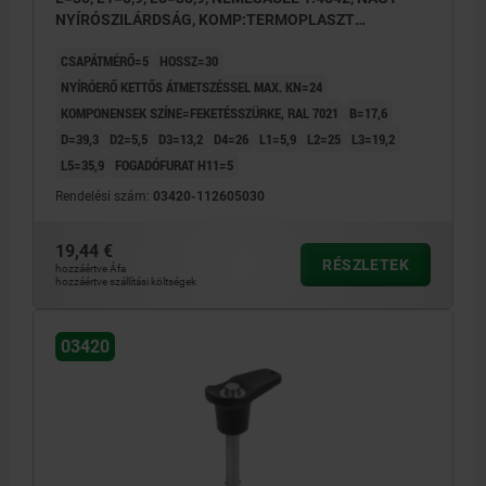
NYÍRÓSZILÁRDSÁG, KOMP:TERMOPLASZT
FEKETÉSSZÜRKE RAL7021
CSAPÁTMÉRŐ=5
HOSSZ=30
NYÍRÓERŐ KETTŐS ÁTMETSZÉSSEL MAX. KN=24
KOMPONENSEK SZÍNE=FEKETÉSSZÜRKE, RAL 7021
B=17,6
D=39,3
D2=5,5
D3=13,2
D4=26
L1=5,9
L2=25
L3=19,2
L5=35,9
FOGADÓFURAT H11=5
Rendelési szám:
03420-112605030
19,44 €
RÉSZLETEK
hozzáértve Áfa
hozzáértve szállítási költségek
03420