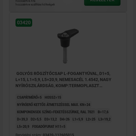
hozzáértve Áfa
hozzáértve szállítási költségek
03420
GOLYÓS RÖGZÍTŐCSAP L-FOGANTYÚVAL, D1=5,
L=15, L1=5,9, L5=20,9, NEMESACÉL 1.4542, NAGY
NYÍRÓSZILÁRDSÁG, KOMP:TERMOPLASZT
FEKETÉSSZÜRKE RAL7021
CSAPÁTMÉRŐ=5
HOSSZ=15
NYÍRÓERŐ KETTŐS ÁTMETSZÉSSEL MAX. KN=24
KOMPONENSEK SZÍNE=FEKETÉSSZÜRKE, RAL 7021
B=17,6
D=39,3
D2=5,5
D3=13,2
D4=26
L1=5,9
L2=25
L3=19,2
L5=20,9
FOGADÓFURAT H11=5
Rendelési szám:
03420-112605015