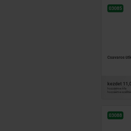
03085
Csavaros ütk
kezdet
11,
hozzáértve Áfa
hozzáértve szállítá
03088