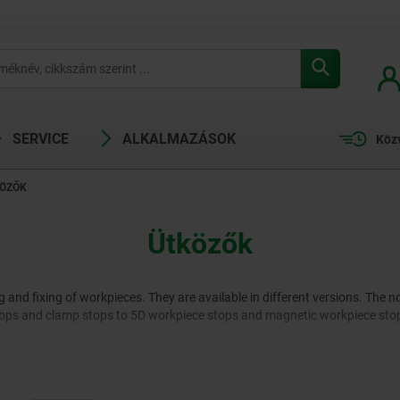
SERVICE
ALKALMAZÁSOK
Köz
ÖZŐK
Ütközők
g and fixing of workpieces. They are available in different versions. The 
 stops and clamp stops to 5D workpiece stops and magnetic workpiece sto