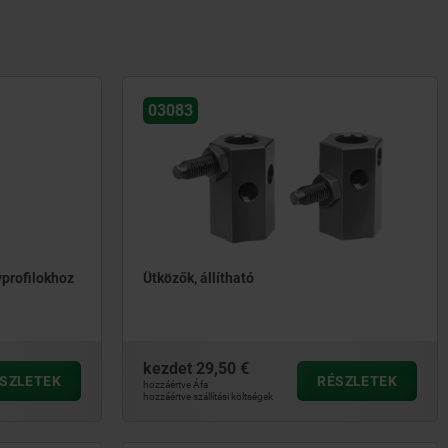
03083
yprofilokhoz
Ütközők, állítható
kezdet
29,50 €
SZLETEK
RÉSZLETEK
hozzáértve Áfa
hozzáértve szállítási költségek