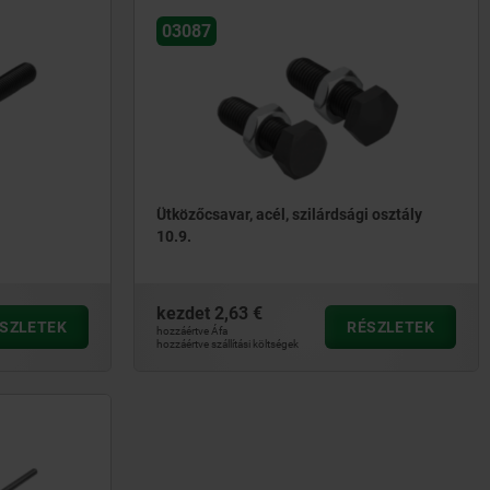
03087
Ütközőcsavar, acél, szilárdsági osztály
10.9.
kezdet
2,63 €
SZLETEK
RÉSZLETEK
hozzáértve Áfa
hozzáértve szállítási költségek