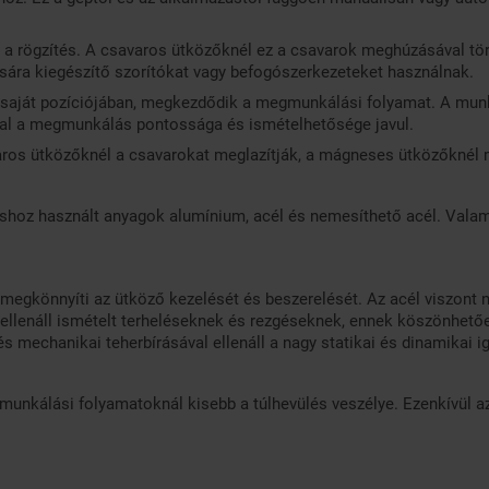
 a rögzítés. A csavaros ütközőknél ez a csavarok meghúzásával tö
ára kiegészítő szorítókat vagy befogószerkezeteket használnak.
 saját pozíciójában, megkezdődik a megmunkálási folyamat. A mun
al a megmunkálás pontossága és ismételhetősége javul.
os ütközőknél a csavarokat meglazítják, a mágneses ütközőknél 
hoz használt anyagok alumínium, acél és nemesíthető acél. Valame
 megkönnyíti az ütköző kezelését és beszerelését. Az acél viszont n
llenáll ismételt terheléseknek és rezgéseknek, ennek köszönhetően
 mechanikai teherbírásával ellenáll a nagy statikai és dinamikai 
nkálási folyamatoknál kisebb a túlhevülés veszélye. Ezenkívül az 