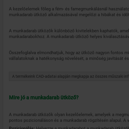
A kezelőelemek főleg a fém- és famegmunkálásnál használatos
munkadarab ütköző alkalmazásával megelőzi a hibákat és időt
A munkadarab ütközők különböző kivitelekben kaphatók, ame
munkadarabokhoz. A munkadarab ütköző helyes kiválasztásáva
Összefoglalva elmondhatjuk, hogy az ütköző nagyon fontos mi
vállalatoknak a hatékonyság növelését, a minőség javítását é
A termékeink CAD-adatai alapján megkapja az összes műszaki inform
Mire jó a munkadarab ütköző?
A munkadarab ütközők olyan kezelőelemek, amelyek a megmu
pontos pozicionáláson és a munkadarab rögzítésén alapul. A 
Pozicionálás:
Helyezze a munkadarabot a munkadarab ütközőhö