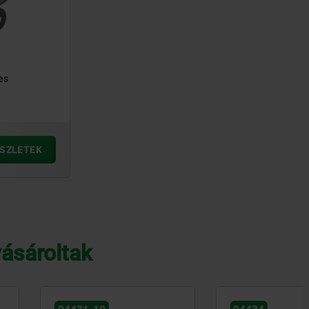
es
SZLETEK
vásároltak