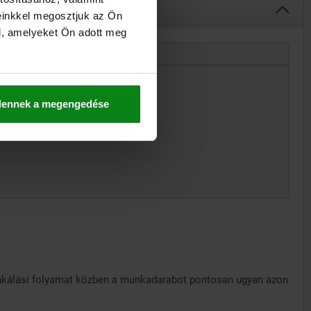
einkkel megosztjuk az Ön
l, amelyeket Ön adott meg
dennek a megengedése
nkálási folyamat közben a munkadarabot pontosan ugyan azon