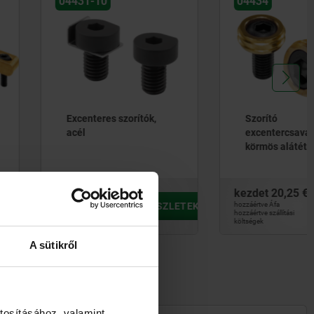
4431-10
04434
Excenteres szorítók,
Szorító
acél
excentercsavarok
körmös alátétekkel
zdet
16,00 €
kezdet
20,25 €
áértve Áfa
RÉSZLETEK
hozzáértve Áfa
RÉSZLETEK
értve szállítási 
hozzáértve szállítási 
ségek
költségek
A sütikről
tosításához, valamint