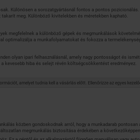
ak. Különösen a sorozatgyártásnál fontos a pontos pozicionálás. E
 takarít meg. Különböző kivitelekben és méretekben kapható.
lyek megfelelnek a különböző gépek és megmunkálások követelmé
l optimalizálja a munkafolyamatokat és fokozza a termelékenység
nden olyan ipari felhasználásnál, amely nagy pontosságot és ismé
s a kevesebb hiba és selejt révén költségcsökkentést eredményez.
ációt, amelyet tudnia kell a vásárlás előtt. Ellenőrizze az egyes kezelő
nkálás közben gondoskodnak arról, hogy a munkadarab pontosan 
változatlan megmunkálás biztosítása érdekében a következőképpen 
z. Ez a géptől és az alkalmazástól függően manuálisan vagy autom