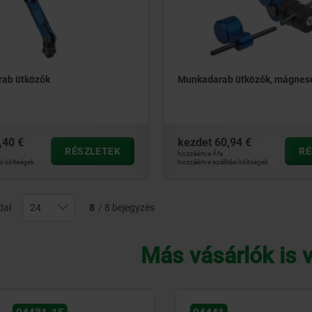
ab ütközők
Munkadarab ütközők, mágnes
,40 €
kezdet
60,94 €
RÉSZLETEK
RÉ
hozzáértve Áfa
si költségek
hozzáértve szállítási költségek
dal
8
/ 8 bejegyzés
Más vásárlók is 