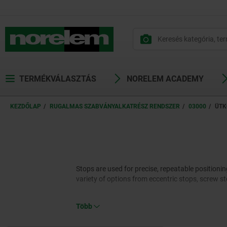
text.skipToContent
text.skipToNavigation
TERMÉKVÁLASZTÁS
NORELEM ACADEMY
KEZDŐLAP
RUGALMAS SZABVÁNYALKATRÉSZ RENDSZER
03000
ÜTK
Stops are used for precise, repeatable positionin
variety of options from eccentric stops, screw
Több