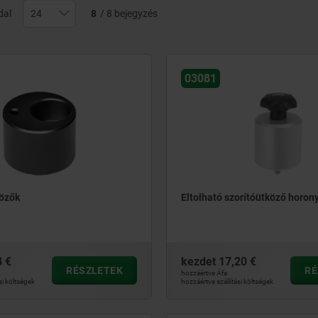
dal
8
/ 8 bejegyzés
03081
közők
Eltolható szorítóütköző horon
8 €
kezdet
17,20 €
RÉSZLETEK
RÉ
hozzáértve Áfa
si költségek
hozzáértve szállítási költségek