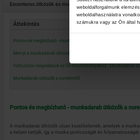
Excenteres ütközők és munkadarab ütközők
weboldalforgalmunk elemzésé
weboldalhasználatra vonatko
számukra vagy az Ön által ha
Áttekintés
Pontos és megbízható - munkadarab ütközők a norelemtől
Mire jó a munkadarab ütköző?
Változatos megoldások az Ön követelményeihez - Munkadarab üt
Munkadarab ütközők a norelemtől
Pontos és megbízható - munkadarab ütközők a nore
A munkadarab ütközők olyan kezelőelemek, amelyek a munkad
a helyen tartják, így a munka pontosságát és folyamatosságát 