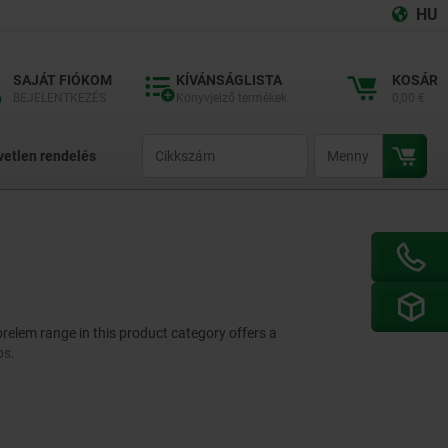
HU
SAJÁT FIÓKOM
KÍVÁNSÁGLISTA
KOSÁR
BEJELENTKEZÉS
Könyvjelző termékek
0,00 €
productCode
qty
vetlen rendelés
norelem range in this product category offers a
ps.