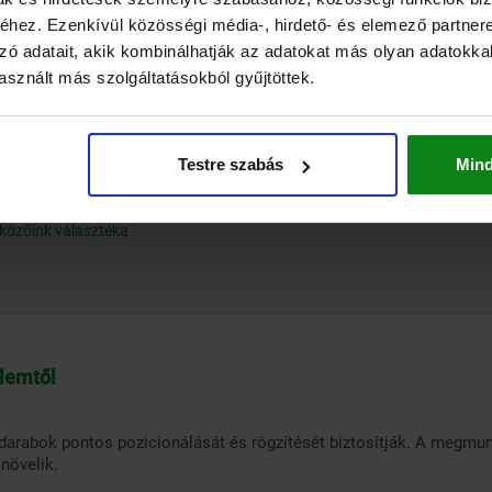
hez. Ezenkívül közösségi média-, hirdető- és elemező partner
zó adatait, akik kombinálhatják az adatokat más olyan adatokka
sznált más szolgáltatásokból gyűjtöttek.
Testre szabás
Min
közőink választéka
lemtől
arabok pontos pozicionálását és rögzítését biztosítják. A megmu
növelik.