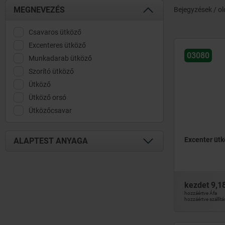
MEGNEVEZÉS
Bejegyzések / ol
Csavaros ütköző
Excenteres ütköző
03080
Munkadarab ütköző
Szorító ütköző
Ütköző
Ütköző orsó
Ütközőcsavar
Excenter üt
ALAPTEST ANYAGA
acél
alumínium
kezdet
9,1
edzett acél
hozzáértve Áfa
hozzáértve szállítá