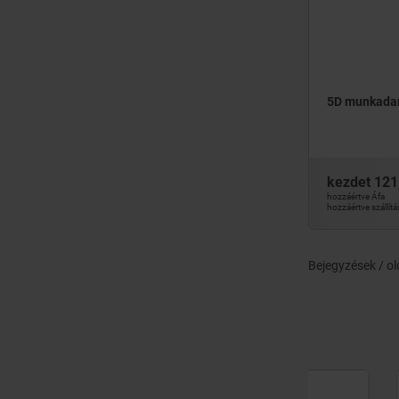
5D munkadar
kezdet
121
hozzáértve Áfa
hozzáértve szállítá
Bejegyzések / ol