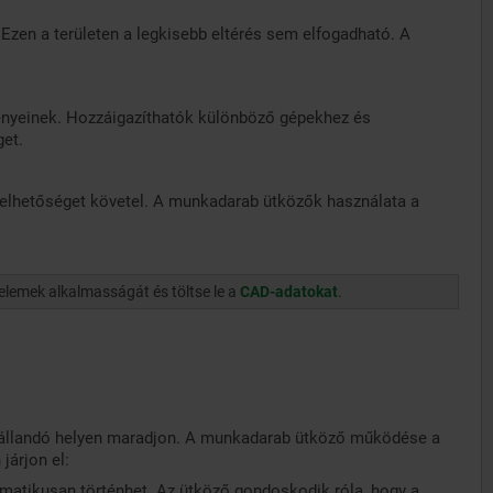
zen a területen a legkisebb eltérés sem elfogadható. A
nyeinek. Hozzáigazíthatók különböző gépekhez és
et.
telhetőséget követel. A munkadarab ütközők használata a
elemek alkalmasságát és töltse le a
CAD-adatokat
.
állandó helyen maradjon. A munkadarab ütköző működése a
járjon el:
atikusan történhet. Az ütköző gondoskodik róla, hogy a