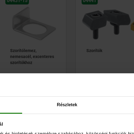
04441
0
mez,
Szorítók
, excenteres
oz
4 €
kezdet
24,68 €
ke
RÉSZLETEK
hozzáértve Áfa
RÉSZLETEK
hozz
i 
hozzáértve szállítási 
hozzá
költségek
költ
Részletek
ál
mak és hirdetések személyre szabásához, közösségi funkciók biz