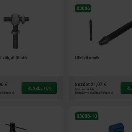
03086
özők, állítható
Ütköző orsók
06 €
kezdet
21,07 €
RÉSZLETEK
RÉ
hozzáértve Áfa
si költségek
hozzáértve szállítási költségek
03088-10