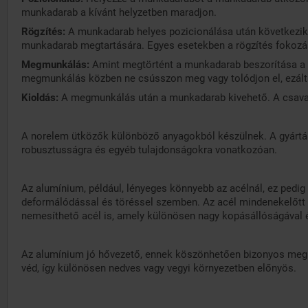
munkadarab a kívánt helyzetben maradjon.
Rögzítés:
A munkadarab helyes pozicionálása után következik
munkadarab megtartására. Egyes esetekben a rögzítés fokozás
Megmunkálás:
Amint megtörtént a munkadarab beszorítása a
megmunkálás közben ne csússzon meg vagy tolódjon el, ezált
Kioldás:
A megmunkálás után a munkadarab kivehető. A csavar
A norelem ütközők különböző anyagokból készülnek. A gyártás
robusztusságra és egyéb tulajdonságokra vonatkozóan.
Az alumínium, például, lényeges könnyebb az acélnál, ez pedig
deformálódással és töréssel szemben. Az acél mindenekelőtt e
nemesíthető acél is, amely különösen nagy kopásállóságával és
Az alumínium jó hővezető, ennek köszönhetően bizonyos megmu
véd, így különösen nedves vagy vegyi környezetben előnyös.