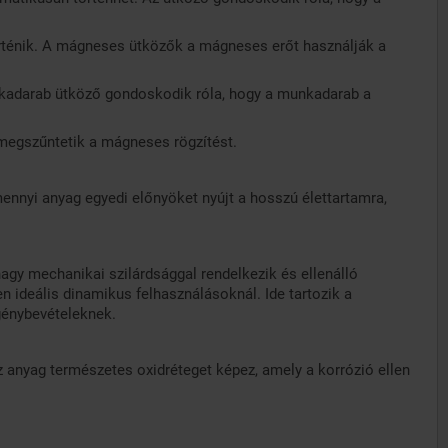
rténik. A mágneses ütközők a mágneses erőt használják a
kadarab ütköző gondoskodik róla, hogy a munkadarab a
megszűntetik a mágneses rögzítést.
nnyi anyag egyedi előnyöket nyújt a hosszú élettartamra,
agy mechanikai szilárdsággal rendelkezik és ellenálló
 ideális dinamikus felhasználásoknál. Ide tartozik a
igénybevételeknek.
anyag természetes oxidréteget képez, amely a korrózió ellen