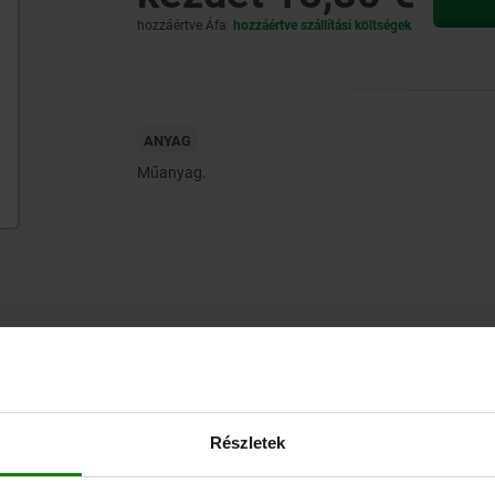
hozzáértve Áfa
hozzáértve szállítási költségek
ANYAG
Műanyag.
CAD
LETÖLTÉSEK
Részletek