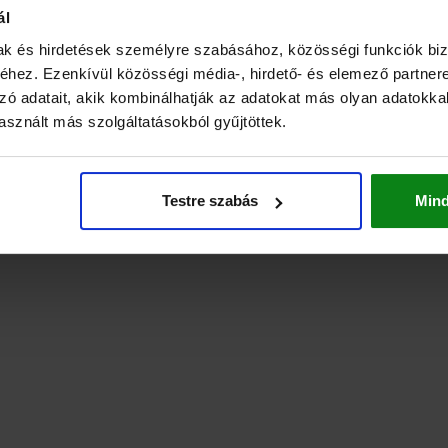
ál
mak és hirdetések személyre szabásához, közösségi funkciók biz
hez. Ezenkívül közösségi média-, hirdető- és elemező partner
zó adatait, akik kombinálhatják az adatokat más olyan adatokka
sznált más szolgáltatásokból gyűjtöttek.
Testre szabás
Min