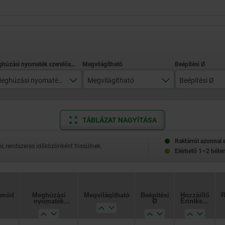
Meghúzási nyomaték szerelőanya Nm
Megvilágítható
Beépítési Ø
1,5
igen
22,3
TÁBLÁZAT NAGYÍTÁSA
Raktárról azonnal 
, rendszeres időközönként frissülnek.
Elérhető 1–2 héten
Meghúzási
Meghúzási
Megvilágítható
Megvilágítható
Beépítési
Beépítési
Hozzáillő
Hozzáillő
Referenciaszám
Referenciaszám
nyomaték
nyomaték
Ø
Ø
Érintkező
Érintkező
szerelőanya Nm
szerelőanya Nm
elemek
elemek