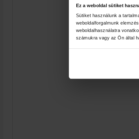
Ez a weboldal sütiket haszn
Sütiket használunk a tartal
weboldalforgalmunk elemzésé
weboldalhasználatra vonatko
számukra vagy az Ön által ha