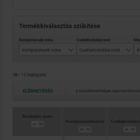
Termékkiválasztás szűkítése
Komponensek színe
Csatlakoztatási mód
kék
Érintkezőelem
10
/ 10 bejegyzés
piros
sárga
ELÉRHETŐSÉG
A hozzáférhetőségek naponta többször
zöld
átlátszó
Rendelési szám
Rendelési szám
Komponensek színe
Komponensek színe
Csatlakoztatási mód
Csatlakoztatási mód