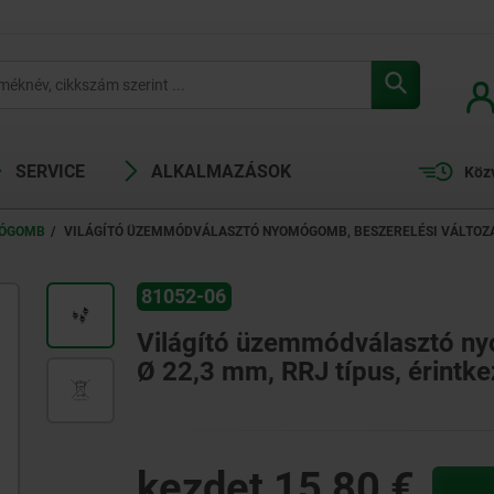
SERVICE
ALKALMAZÁSOK
Köz
MÓGOMB
VILÁGÍTÓ ÜZEMMÓDVÁLASZTÓ NYOMÓGOMB, BESZERELÉSI VÁLTOZAT
81052-06
Világító üzemmódválasztó ny
Ø 22,3 mm, RRJ típus, érint
kezdet
15,80 €