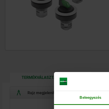
CURRENT
TERMÉKVÁLASZTÁS
RÉSZLETEK
TAB:
Rajz megjelenítése / elrejtése
Beleegyezés