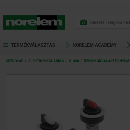
text.skipToContent
text.skipToNavigation
TERMÉKVÁLASZTÁS
NORELEM ACADEMY
KEZDŐLAP
ELEKTROMECHANIKA
81000
ÜZEMMÓDVÁLASZTÓ NYO