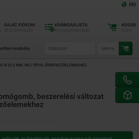
HU
SAJÁT FIÓKOM
KÍVÁNSÁGLISTA
KOSÁR
BEJELENTKEZÉS
Könyvjelző termékek
0,00 €
productCode
qty
vetlen rendelés
 Ø 22,3 MM, RRJ TÍPUS, ÉRINTKEZŐELEMEKHEZ
omógomb, beszerelési változat
kezőelemekhez