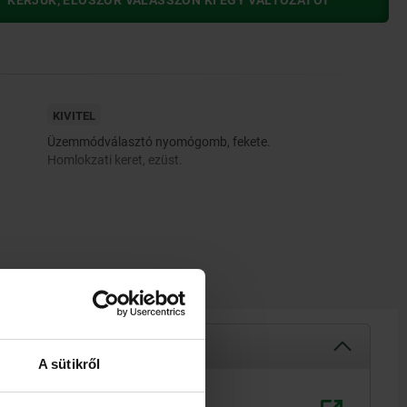
KÉRJÜK, ELŐSZÖR VÁLASSZON KI EGY VÁLTOZATOT
KIVITEL
Üzemmódválasztó nyomógomb, fekete.
Homlokzati keret, ezüst.
A sütikről