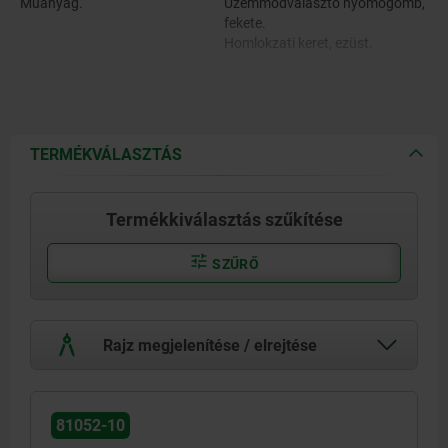
Műanyag.
Üzemmódválasztó nyomógomb,
fekete.
Homlokzati keret, ezüst.
TERMÉKVÁLASZTÁS
Termékkiválasztás szűkítése
SZŰRŐ
Rajz megjelenítése / elrejtése
81052-10