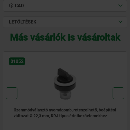
CAD
LETÖLTÉSEK
Más vásárlók is vásároltak
81052-06
Világító üzemmódválasztó nyomógomb, beszerelési
változat Ø 22,3 mm, RRJ típus, érintkezőelemekhez