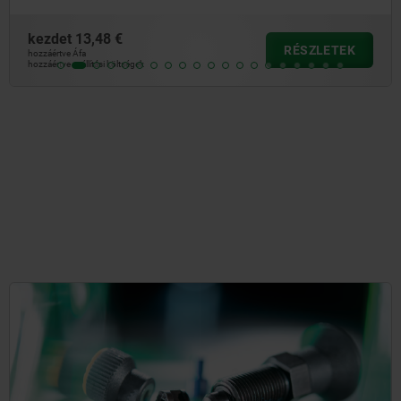
kezdet
15,80 €
RÉSZLETEK
hozzáértve Áfa
hozzáértve szállítási költségek