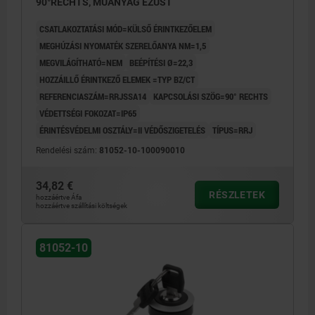
90°RECHTS, MŰANYAG EZÜST
CSATLAKOZTATÁSI MÓD=KÜLSŐ ÉRINTKEZŐELEM
MEGHÚZÁSI NYOMATÉK SZERELŐANYA NM=1,5
MEGVILÁGÍTHATÓ=NEM
BEÉPÍTÉSI Ø=22,3
HOZZÁILLŐ ÉRINTKEZŐ ELEMEK =TYP BZ/CT
REFERENCIASZÁM=RRJSSA14
KAPCSOLÁSI SZÖG=90° RECHTS
VÉDETTSÉGI FOKOZAT=IP65
ÉRINTÉSVÉDELMI OSZTÁLY=II VÉDŐSZIGETELÉS
TÍPUS=RRJ
Rendelési szám:
81052-10-100090010
34,82 €
RÉSZLETEK
hozzáértve Áfa
hozzáértve szállítási költségek
81052-10