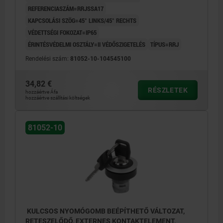
REFERENCIASZÁM=RRJSSA17
KAPCSOLÁSI SZÖG=45° LINKS/45° RECHTS
VÉDETTSÉGI FOKOZAT=IP65
ÉRINTÉSVÉDELMI OSZTÁLY=II VÉDŐSZIGETELÉS
TÍPUS=RRJ
Rendelési szám:
81052-10-104545100
34,82 €
RÉSZLETEK
hozzáértve Áfa
hozzáértve szállítási költségek
81052-10
KULCSOS NYOMÓGOMB BEÉPÍTHETŐ VÁLTOZAT,
RETESZELŐDŐ, EXTERNES KONTAKTELEMENT,