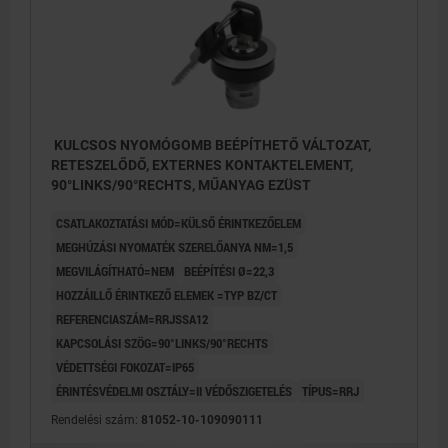
KULCSOS NYOMÓGOMB BEÉPÍTHETŐ VÁLTOZAT,
RETESZELŐDŐ, EXTERNES KONTAKTELEMENT,
90°LINKS/90°RECHTS, MŰANYAG EZÜST
CSATLAKOZTATÁSI MÓD=KÜLSŐ ÉRINTKEZŐELEM
MEGHÚZÁSI NYOMATÉK SZERELŐANYA NM=1,5
MEGVILÁGÍTHATÓ=NEM
BEÉPÍTÉSI Ø=22,3
HOZZÁILLŐ ÉRINTKEZŐ ELEMEK =TYP BZ/CT
REFERENCIASZÁM=RRJSSA12
KAPCSOLÁSI SZÖG=90°LINKS/90°RECHTS
VÉDETTSÉGI FOKOZAT=IP65
ÉRINTÉSVÉDELMI OSZTÁLY=II VÉDŐSZIGETELÉS
TÍPUS=RRJ
Rendelési szám:
81052-10-109090111