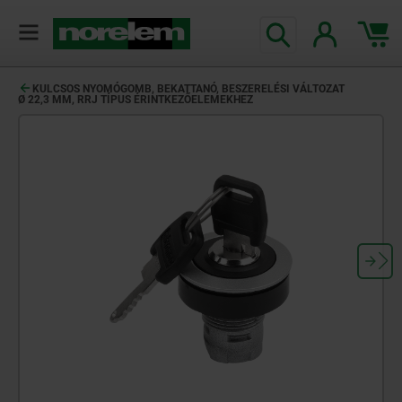
text.skipToContent
text.skipToNavigation
KULCSOS NYOMÓGOMB, BEKATTANÓ, BESZERELÉSI VÁLTOZAT
Ø 22,3 MM, RRJ TÍPUS ÉRINTKEZŐELEMEKHEZ