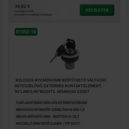
34,82 €
RÉSZLETEK
hozzáértve Áfa
hozzáértve szállítási költségek
81052-10
KULCSOS NYOMÓGOMB BEÉPÍTHETŐ VÁLTOZAT,
RETESZELŐDŐ, EXTERNES KONTAKTELEMENT,
90°LINKS/90°RECHTS, MŰANYAG EZÜST
CSATLAKOZTATÁSI MÓD=KÜLSŐ ÉRINTKEZŐELEM
MEGHÚZÁSI NYOMATÉK SZERELŐANYA NM=1,5
MEGVILÁGÍTHATÓ=NEM
BEÉPÍTÉSI Ø=22,3
HOZZÁILLŐ ÉRINTKEZŐ ELEMEK =TYP BZ/CT