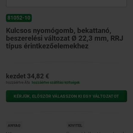
81052-10
Kulcsos nyomógomb, bekattanó,
beszerelési változat Ø 22,3 mm, RRJ
típus érintkezőelemekhez
kezdet
34,82 €
hozzáértve Áfa
hozzáértve szállítási költségek
KÉRJÜK, ELŐSZÖR VÁLASSZON KI EGY VÁLTOZATOT
ANYAG
KIVITEL