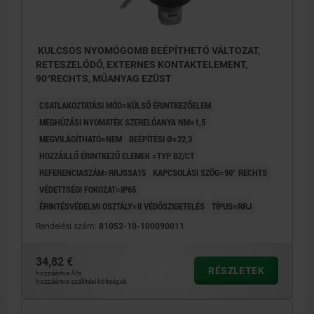
KULCSOS NYOMÓGOMB BEÉPÍTHETŐ VÁLTOZAT,
RETESZELŐDŐ, EXTERNES KONTAKTELEMENT,
90°RECHTS, MŰANYAG EZÜST
CSATLAKOZTATÁSI MÓD=KÜLSŐ ÉRINTKEZŐELEM
MEGHÚZÁSI NYOMATÉK SZERELŐANYA NM=1,5
MEGVILÁGÍTHATÓ=NEM
BEÉPÍTÉSI Ø=22,3
HOZZÁILLŐ ÉRINTKEZŐ ELEMEK =TYP BZ/CT
REFERENCIASZÁM=RRJSSA15
KAPCSOLÁSI SZÖG=90° RECHTS
VÉDETTSÉGI FOKOZAT=IP65
ÉRINTÉSVÉDELMI OSZTÁLY=II VÉDŐSZIGETELÉS
TÍPUS=RRJ
Rendelési szám:
81052-10-100090011
34,82 €
RÉSZLETEK
hozzáértve Áfa
hozzáértve szállítási költségek