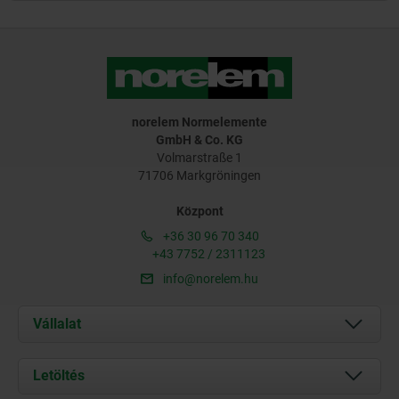
norelem Normelemente
GmbH & Co. KG
Volmarstraße 1
71706 Markgröningen
Központ
+36 30 96 70 340
+43 7752 / 2311123
info@norelem.hu
Vállalat
Rólunk
Letöltés
Aktuális