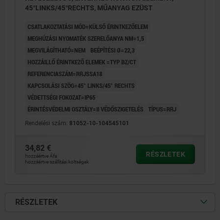
45°LINKS/45°RECHTS, MŰANYAG EZÜST
CSATLAKOZTATÁSI MÓD=KÜLSŐ ÉRINTKEZŐELEM
MEGHÚZÁSI NYOMATÉK SZERELŐANYA NM=1,5
MEGVILÁGÍTHATÓ=NEM
BEÉPÍTÉSI Ø=22,3
HOZZÁILLŐ ÉRINTKEZŐ ELEMEK =TYP BZ/CT
REFERENCIASZÁM=RRJSSA18
KAPCSOLÁSI SZÖG=45° LINKS/45° RECHTS
VÉDETTSÉGI FOKOZAT=IP65
ÉRINTÉSVÉDELMI OSZTÁLY=II VÉDŐSZIGETELÉS
TÍPUS=RRJ
Rendelési szám:
81052-10-104545101
34,82 €
RÉSZLETEK
hozzáértve Áfa
hozzáértve szállítási költségek
RÉSZLETEK