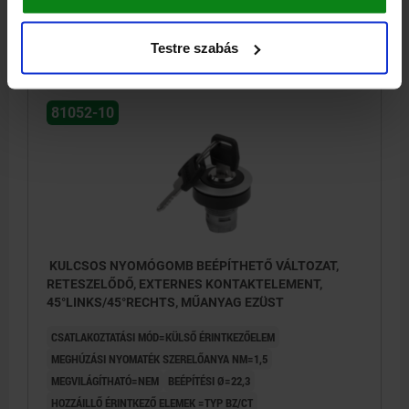
34,82 €
RÉSZLETEK
Testre szabás
hozzáértve Áfa
hozzáértve szállítási költségek
81052-10
KULCSOS NYOMÓGOMB BEÉPÍTHETŐ VÁLTOZAT,
RETESZELŐDŐ, EXTERNES KONTAKTELEMENT,
45°LINKS/45°RECHTS, MŰANYAG EZÜST
CSATLAKOZTATÁSI MÓD=KÜLSŐ ÉRINTKEZŐELEM
MEGHÚZÁSI NYOMATÉK SZERELŐANYA NM=1,5
MEGVILÁGÍTHATÓ=NEM
BEÉPÍTÉSI Ø=22,3
HOZZÁILLŐ ÉRINTKEZŐ ELEMEK =TYP BZ/CT