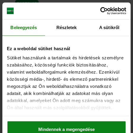
81052-10
Beleegyezés
Részletek
A sütikről
Ez a weboldal sütiket használ
KULCSOS NYOMÓGOMB BEÉPÍTHETŐ VÁLTOZAT,
Sütiket használunk a tartalmak és hirdetések személyre
RETESZELŐDŐ, EXTERNES KONTAKTELEMENT,
szabásához, közösségi funkciók biztosításához,
90°RECHTS, MŰANYAG EZÜST
valamint weboldalforgalmunk elemzéséhez. Ezenkívül
CSATLAKOZTATÁSI MÓD=KÜLSŐ ÉRINTKEZŐELEM
közösségi média-, hirdető- és elemező partnereinkkel
MEGHÚZÁSI NYOMATÉK SZERELŐANYA NM=1,5
megosztjuk az Ön weboldalhasználatra vonatkozó
MEGVILÁGÍTHATÓ=NEM
BEÉPÍTÉSI Ø=22,3
adatait, akik kombinálhatják az adatokat más olyan
HOZZÁILLŐ ÉRINTKEZŐ ELEMEK =TYP BZ/CT
adatokkal, amelyeket Ön adott meg számukra vagy az
REFERENCIASZÁM=RRJSSA16
KAPCSOLÁSI SZÖG=90° RECHTS
Ön által használt más szolgáltatásokból gyűjtöttek.
VÉDETTSÉGI FOKOZAT=IP65
ÉRINTÉSVÉDELMI OSZTÁLY=II VÉDŐSZIGETELÉS
TÍPUS=RRJ
Rendelési szám:
81052-10-100090001
Mindennek a megengedése