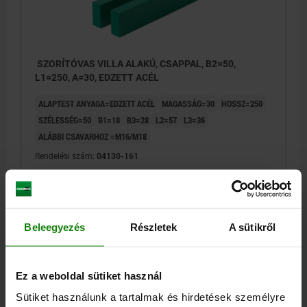
SZORÍTÓVAS VILLA ALAKÚ, CSAPPAL, B2=50,
L1=250, A=30, EDZETT ACÉL
ALAPTEST ANYAGA=EDZETT ACÉL
MAGASSÁG=30
HOSSZ=250
SZÉLESSÉG=50
B1=18
B3=28
L2=57
L3=36
ALÁBBI CSAVARHOZ =M16/M18
Rendelési szám:
04130-161
36,99 €
RÉSZLETEK
hozzáértve Áfa
hozzáértve szállítási költségek
Beleegyezés
Részletek
A sütikről
04130
Ez a weboldal sütiket használ
Sütiket használunk a tartalmak és hirdetések személyre