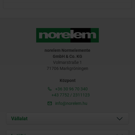
norelem Normelemente
GmbH & Co. KG
Volmarstraße 1
71706 Markgröningen
Központ
+36 30 96 70 340
+43 7752 / 2311123
info@norelem.hu
Vállalat
Rólunk