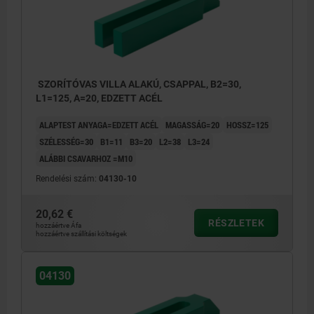
SZORÍTÓVAS VILLA ALAKÚ, CSAPPAL, B2=30,
L1=125, A=20, EDZETT ACÉL
ALAPTEST ANYAGA=EDZETT ACÉL
MAGASSÁG=20
HOSSZ=125
SZÉLESSÉG=30
B1=11
B3=20
L2=38
L3=24
ALÁBBI CSAVARHOZ =M10
Rendelési szám:
04130-10
20,62 €
RÉSZLETEK
hozzáértve Áfa
hozzáértve szállítási költségek
04130