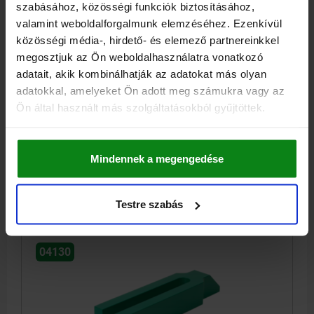
szabásához, közösségi funkciók biztosításához,
valamint weboldalforgalmunk elemzéséhez. Ezenkívül
közösségi média-, hirdető- és elemező partnereinkkel
megosztjuk az Ön weboldalhasználatra vonatkozó
SZORÍTÓVAS VILLA ALAKÚ, CSAPPAL, B2=60,
adatait, akik kombinálhatják az adatokat más olyan
L1=250, A=40, EDZETT ACÉL
adatokkal, amelyeket Ön adott meg számukra vagy az
ALAPTEST ANYAGA=EDZETT ACÉL
MAGASSÁG=40
HOSSZ=250
Ön által használt más szolgáltatásokból gyűjtöttek.
SZÉLESSÉG=60
B1=22
B3=35
L2=68
L3=45
ALÁBBI CSAVARHOZ =M20/M22
Rendelési szám:
04130-20
Mindennek a megengedése
53,20 €
RÉSZLETEK
hozzáértve Áfa
Testre szabás
hozzáértve szállítási költségek
04130