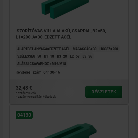
SZORÍTÓVAS VILLA ALAKÚ, CSAPPAL, B2=50,
L1=200, A=30, EDZETT ACÉL
ALAPTEST ANYAGA=EDZETT ACÉL
MAGASSÁG=30
HOSSZ=200
SZÉLESSÉG=50
B1=18
B3=28
L2=57
L3=36
ALÁBBI CSAVARHOZ =M16/M18
Rendelési szám:
04130-16
32,48 €
RÉSZLETEK
hozzáértve Áfa
hozzáértve szállítási költségek
04130