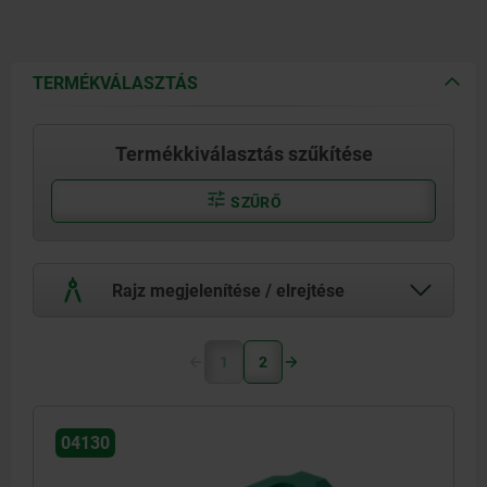
TERMÉKVÁLASZTÁS
Termékkiválasztás szűkítése
SZŰRŐ
Rajz megjelenítése / elrejtése
1
2
04130