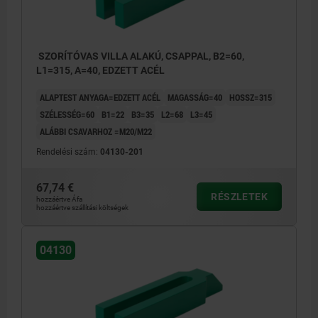
SZORÍTÓVAS VILLA ALAKÚ, CSAPPAL, B2=60,
L1=315, A=40, EDZETT ACÉL
ALAPTEST ANYAGA=EDZETT ACÉL
MAGASSÁG=40
HOSSZ=315
SZÉLESSÉG=60
B1=22
B3=35
L2=68
L3=45
ALÁBBI CSAVARHOZ =M20/M22
Rendelési szám:
04130-201
67,74 €
RÉSZLETEK
hozzáértve Áfa
hozzáértve szállítási költségek
04130