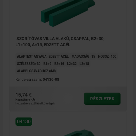
SZORÍTÓVAS VILLA ALAKÚ, CSAPPAL, B2=30,
L1=100, A=15, EDZETT ACÉL
ALAPTEST ANYAGA=EDZETT ACÉL
MAGASSÁG=15
HOSSZ=100
SZÉLESSÉG=30
B1=9
B3=16
L2=32
L3=18
ALÁBBI CSAVARHOZ =M8
Rendelési szám:
04130-08
15,74 €
RÉSZLETEK
hozzáértve Áfa
hozzáértve szállítási költségek
04130