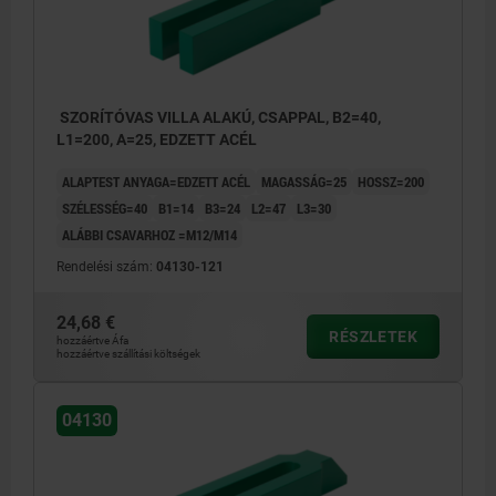
SZORÍTÓVAS VILLA ALAKÚ, CSAPPAL, B2=40,
L1=200, A=25, EDZETT ACÉL
ALAPTEST ANYAGA=EDZETT ACÉL
MAGASSÁG=25
HOSSZ=200
SZÉLESSÉG=40
B1=14
B3=24
L2=47
L3=30
ALÁBBI CSAVARHOZ =M12/M14
Rendelési szám:
04130-121
24,68 €
RÉSZLETEK
hozzáértve Áfa
hozzáértve szállítási költségek
04130