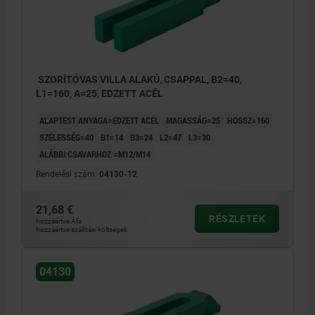
SZORÍTÓVAS VILLA ALAKÚ, CSAPPAL, B2=40,
L1=160, A=25, EDZETT ACÉL
ALAPTEST ANYAGA=EDZETT ACÉL
MAGASSÁG=25
HOSSZ=160
SZÉLESSÉG=40
B1=14
B3=24
L2=47
L3=30
ALÁBBI CSAVARHOZ =M12/M14
Rendelési szám:
04130-12
21,68 €
RÉSZLETEK
hozzáértve Áfa
hozzáértve szállítási költségek
04130