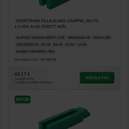
SZORÍTÓVAS VILLA ALAKÚ, CSAPPAL, B2=70,
L1=250, A=40, EDZETT ACÉL
ALAPTEST ANYAGA=EDZETT ACÉL
MAGASSÁG=40
HOSSZ=250
SZÉLESSÉG=70
B1=26
B3=43
L2=83
L3=56
ALÁBBI CSAVARHOZ =M24
Rendelési szám:
04130-24
69,17 €
RÉSZLETEK
hozzáértve Áfa
hozzáértve szállítási költségek
04130