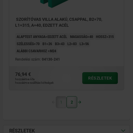
SZORÍTÓVAS VILLA ALAKÚ, CSAPPAL, B2=70,
L1=315, A=40, EDZETT ACÉL
ALAPTEST ANYAGA=EDZETT ACÉL
MAGASSÁG=40
HOSSZ=315
SZÉLESSÉG=70
B1=26
B3=43
L2=83
L3=56
ALÁBBI CSAVARHOZ =M24
Rendelési szám:
04130-241
76,94 €
RÉSZLETEK
hozzáértve Áfa
hozzáértve szállítási költségek
1
2
RÉSZLETEK