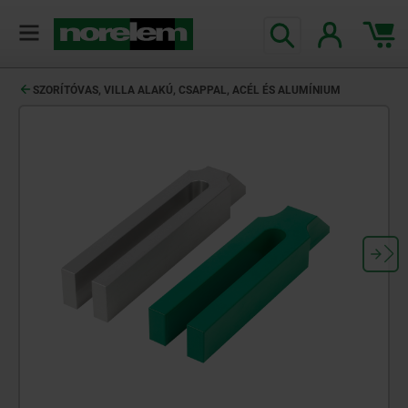
text.skipToContent
text.skipToNavigation
SZORÍTÓVAS, VILLA ALAKÚ, CSAPPAL, ACÉL ÉS ALUMÍNIUM