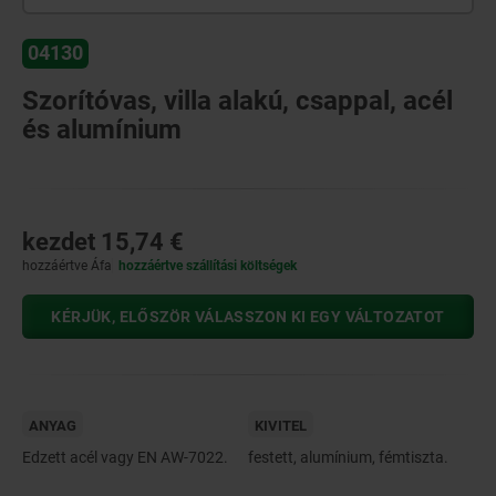
04130
Szorítóvas, villa alakú, csappal, acél
és alumínium
kezdet
15,74 €
hozzáértve Áfa
hozzáértve szállítási költségek
KÉRJÜK, ELŐSZÖR VÁLASSZON KI EGY VÁLTOZATOT
ANYAG
KIVITEL
Edzett acél vagy EN AW-7022.
festett, alumínium, fémtiszta.