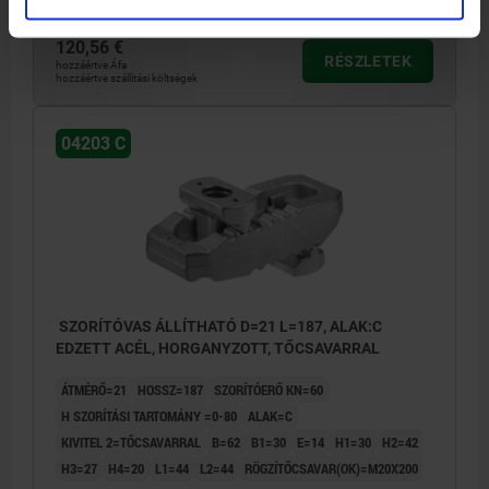
120,56 €
RÉSZLETEK
hozzáértve Áfa
hozzáértve szállítási költségek
04203 C
SZORÍTÓVAS ÁLLÍTHATÓ D=21 L=187, ALAK:C
EDZETT ACÉL, HORGANYZOTT, TŐCSAVARRAL
ÁTMÉRŐ=21
HOSSZ=187
SZORÍTÓERŐ KN=60
H SZORÍTÁSI TARTOMÁNY =0-80
ALAK=C
KIVITEL 2=TŐCSAVARRAL
B=62
B1=30
E=14
H1=30
H2=42
H3=27
H4=20
L1=44
L2=44
RÖGZÍTŐCSAVAR(OK)=M20X200