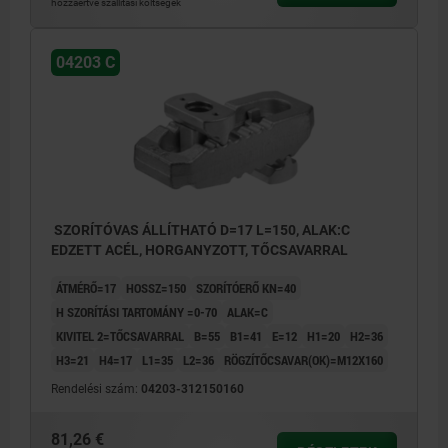
hozzáértve szállítási költségek
04203 C
SZORÍTÓVAS ÁLLÍTHATÓ D=17 L=150, ALAK:C
EDZETT ACÉL, HORGANYZOTT, TŐCSAVARRAL
ÁTMÉRŐ=17
HOSSZ=150
SZORÍTÓERŐ KN=40
H SZORÍTÁSI TARTOMÁNY =0-70
ALAK=C
KIVITEL 2=TŐCSAVARRAL
B=55
B1=41
E=12
H1=20
H2=36
H3=21
H4=17
L1=35
L2=36
RÖGZÍTŐCSAVAR(OK)=M12X160
Rendelési szám:
04203-312150160
81,26 €