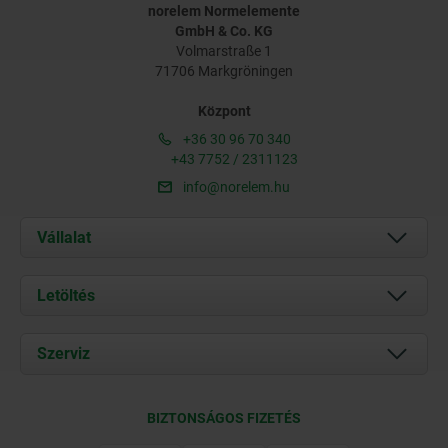
norelem Normelemente
GmbH & Co. KG
Volmarstraße 1
71706 Markgröningen
Központ
+36 30 96 70 340
+43 7752 / 2311123
info@norelem.hu
Vállalat
Rólunk
Letöltés
Aktuális
Documents
Szerviz
Kapcsolat
Szállítási feltételek
BIZTONSÁGOS FIZETÉS
Tanúsítványok