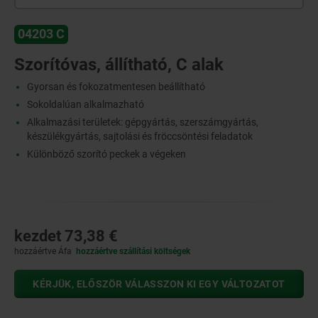
04203 C
Szorítóvas, állítható, C alak
Gyorsan és fokozatmentesen beállítható
Sokoldalúan alkalmazható
Alkalmazási területek: gépgyártás, szerszámgyártás,
készülékgyártás, sajtolási és fröccsöntési feladatok
Különböző szorító peckek a végeken
kezdet
73,38 €
hozzáértve Áfa
hozzáértve szállítási költségek
KÉRJÜK, ELŐSZÖR VÁLASSZON KI EGY VÁLTOZATOT