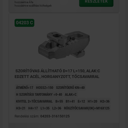
RÉSZLETEK
hozzáértve Áfa
hozzáértve szállítási költségek
04203 C
SZORÍTÓVAS ÁLLÍTHATÓ D=17 L=150, ALAK:C
EDZETT ACÉL, HORGANYZOTT, TŐCSAVARRAL
ÁTMÉRŐ=17
HOSSZ=150
SZORÍTÓERŐ KN=40
H SZORÍTÁSI TARTOMÁNY =0-40
ALAK=C
KIVITEL 2=TŐCSAVARRAL
B=55
B1=41
E=12
H1=20
H2=36
H3=21
H4=17
L1=35
L2=36
RÖGZÍTŐCSAVAR(OK)=M16X125
Rendelési szám:
04203-316150125