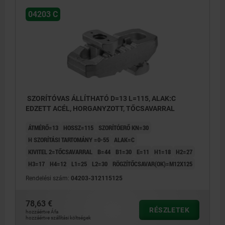
04203 C
SZORÍTÓVAS ÁLLÍTHATÓ D=13 L=115, ALAK:C
EDZETT ACÉL, HORGANYZOTT, TŐCSAVARRAL
ÁTMÉRŐ=13
HOSSZ=115
SZORÍTÓERŐ KN=30
H SZORÍTÁSI TARTOMÁNY =0-55
ALAK=C
KIVITEL 2=TŐCSAVARRAL
B=44
B1=30
E=11
H1=18
H2=27
H3=17
H4=12
L1=25
L2=30
RÖGZÍTŐCSAVAR(OK)=M12X125
Rendelési szám:
04203-312115125
78,63 €
RÉSZLETEK
hozzáértve Áfa
hozzáértve szállítási költségek