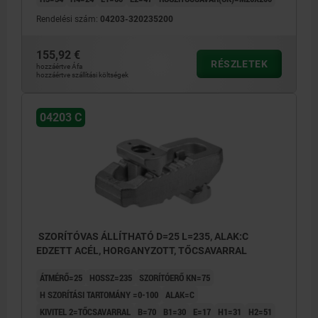
Rendelési szám:
04203-320235200
155,92 €
RÉSZLETEK
hozzáértve Áfa
hozzáértve szállítási költségek
04203 C
SZORÍTÓVAS ÁLLÍTHATÓ D=25 L=235, ALAK:C
EDZETT ACÉL, HORGANYZOTT, TŐCSAVARRAL
ÁTMÉRŐ=25
HOSSZ=235
SZORÍTÓERŐ KN=75
H SZORÍTÁSI TARTOMÁNY =0-100
ALAK=C
KIVITEL 2=TŐCSAVARRAL
B=70
B1=30
E=17
H1=31
H2=51