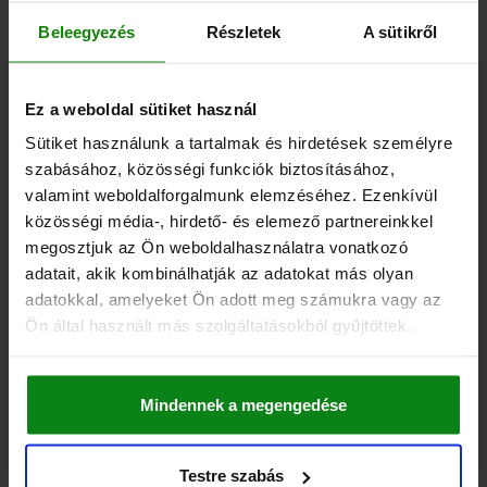
82,55 €
Beleegyezés
Részletek
A sütikről
RÉSZLETEK
hozzáértve Áfa
hozzáértve szállítási költségek
Ez a weboldal sütiket használ
04203 C
Sütiket használunk a tartalmak és hirdetések személyre
szabásához, közösségi funkciók biztosításához,
valamint weboldalforgalmunk elemzéséhez. Ezenkívül
közösségi média-, hirdető- és elemező partnereinkkel
megosztjuk az Ön weboldalhasználatra vonatkozó
adatait, akik kombinálhatják az adatokat más olyan
adatokkal, amelyeket Ön adott meg számukra vagy az
SZORÍTÓVAS ÁLLÍTHATÓ D=21 L=187, ALAK:C
Ön által használt más szolgáltatásokból gyűjtöttek.
EDZETT ACÉL, HORGANYZOTT, TŐCSAVARRAL
ÁTMÉRŐ=21
HOSSZ=187
SZORÍTÓERŐ KN=60
H SZORÍTÁSI TARTOMÁNY =0-40
ALAK=C
Mindennek a megengedése
KIVITEL 2=TŐCSAVARRAL
B=62
B1=30
E=14
H1=30
H2=42
H3=27
H4=20
L1=44
L2=44
RÖGZÍTŐCSAVAR(OK)=M20X160
Testre szabás
Rendelési szám:
04203-320187160