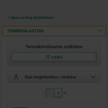
Ugrás az űrlap áttekintésére
TERMÉKVÁLASZTÁS
Termékkiválasztás szűkítése
SZŰRŐ
Rajz megjelenítése / elrejtése
1
2