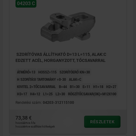
04203 C
SZORÍTÓVAS ÁLLÍTHATÓ D=13 L=115, ALAK:C
EDZETT ACÉL, HORGANYZOTT, TŐCSAVARRAL
ÁTMÉRŐ=13
HOSSZ=115
SZORÍTÓERŐ KN=30
H SZORÍTÁSI TARTOMÁNY =0-30
ALAK=C
KIVITEL 2=TŐCSAVARRAL
B=44
B1=30
E=11
H1=18
H2=27
H3=17
H4=12
L1=25
L2=30
RÖGZÍTŐCSAVAR(OK)=M12X100
Rendelési szám:
04203-312115100
73,38 €
RÉSZLETEK
hozzáértve Áfa
hozzáértve szállítási költségek