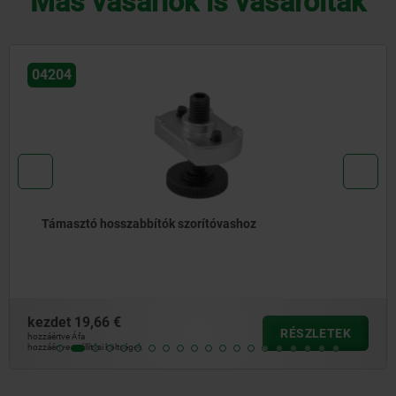
Más vásárlók is vásároltak
04088
Szorítóvas, hajlított acél
kezdet
11,80 €
RÉSZLETEK
hozzáértve Áfa
hozzáértve szállítási költségek