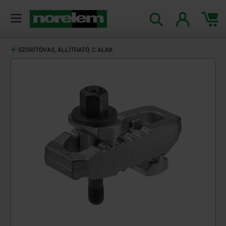
text.skipToContent
text.skipToNavigation
SZORÍTÓVAS, ÁLLÍTHATÓ, C ALAK