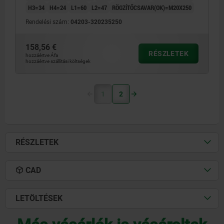
H3=34
H4=24
L1=60
L2=47
RÖGZÍTŐCSAVAR(OK)=M20X250
Rendelési szám:
04203-320235250
158,56 €
RÉSZLETEK
hozzáértve Áfa
hozzáértve szállítási költségek
1
2
RÉSZLETEK
CAD
LETÖLTÉSEK