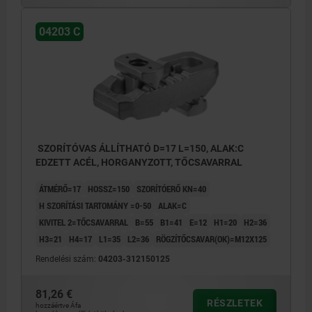
04203 C
SZORÍTÓVAS ÁLLÍTHATÓ D=17 L=150, ALAK:C
EDZETT ACÉL, HORGANYZOTT, TŐCSAVARRAL
ÁTMÉRŐ=17
HOSSZ=150
SZORÍTÓERŐ KN=40
H SZORÍTÁSI TARTOMÁNY =0-50
ALAK=C
KIVITEL 2=TŐCSAVARRAL
B=55
B1=41
E=12
H1=20
H2=36
H3=21
H4=17
L1=35
L2=36
RÖGZÍTŐCSAVAR(OK)=M12X125
Rendelési szám:
04203-312150125
81,26 €
RÉSZLETEK
hozzáértve Áfa