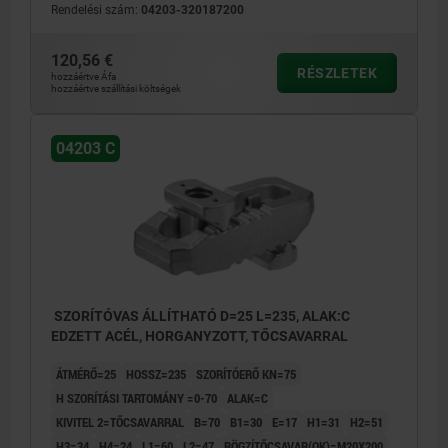
Rendelési szám:
04203-320187200
120,56 €
RÉSZLETEK
hozzáértve Áfa
hozzáértve szállítási költségek
04203 C
SZORÍTÓVAS ÁLLÍTHATÓ D=25 L=235, ALAK:C
EDZETT ACÉL, HORGANYZOTT, TŐCSAVARRAL
ÁTMÉRŐ=25
HOSSZ=235
SZORÍTÓERŐ KN=75
H SZORÍTÁSI TARTOMÁNY =0-70
ALAK=C
KIVITEL 2=TŐCSAVARRAL
B=70
B1=30
E=17
H1=31
H2=51
H3=34
H4=24
L1=60
L2=47
RÖGZÍTŐCSAVAR(OK)=M20X200