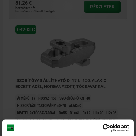
81,26 €
RÉSZLETEK
hozzáértve Áfa
hozzáértve szállítási költségek
04203 C
SZORÍTÓVAS ÁLLÍTHATÓ D=17 L=150, ALAK:C
EDZETT ACÉL, HORGANYZOTT, TŐCSAVARRAL
ÁTMÉRŐ=17
HOSSZ=150
SZORÍTÓERŐ KN=40
H SZORÍTÁSI TARTOMÁNY =0-70
ALAK=C
KIVITEL 2=TŐCSAVARRAL
B=55
B1=41
E=12
H1=20
H2=36
H3=21
H4=17
L1=35
L2=36
RÖGZÍTŐCSAVAR(OK)=M16X160
Rendelési szám:
04203-316150160