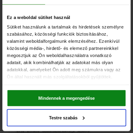
E=16
D1=M16
SZORÍTÓERŐ KN=37,8
ALAK=B
RÖGZÍTŐFURAT=21
H=65
H1=160
L=175
L1=70
L2=95
Ez a weboldal sütiket használ
L3=40
L4=135
L5=60
Sütiket használunk a tartalmak és hirdetések személyre
Rendelési szám:
04140-080
szabásához, közösségi funkciók biztosításához,
valamint weboldalforgalmunk elemzéséhez. Ezenkívül
96,45 €
RÉSZLETEK
közösségi média-, hirdető- és elemező partnereinkkel
hozzáértve Áfa
hozzáértve szállítási költségek
megosztjuk az Ön weboldalhasználatra vonatkozó
adatait, akik kombinálhatják az adatokat más olyan
04140 B
adatokkal, amelyeket Ön adott meg számukra vagy az
Ön által használt más szolgáltatásokból gyűjtöttek.
Mindennek a megengedése
Testre szabás
SZORÍTÓTALP ÁLLÍTHATÓ, ALAK:B, ACÉL, D=21, E=18
E=18
D1=M16
SZORÍTÓERŐ KN=37,8
ALAK=B