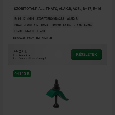
SZORÍTÓTALP ÁLLÍTHATÓ, ALAK:B, ACÉL, D=17, E=16
E=16
D1=M16
SZORÍTÓERŐ KN=37,8
ALAK=B
RÖGZÍTŐFURAT=17
H=75
H1=160
L=140
L1=55
L2=60
L3=30
L4=110
L5=50
Rendelési szám:
04140-050
74,27 €
RÉSZLETEK
hozzáértve Áfa
hozzáértve szállítási költségek
04140 B