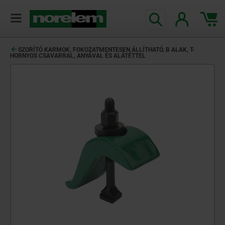
text.skipToContent
text.skipToNavigation
SZORÍTÓ KARMOK, FOKOZATMENTESEN ÁLLÍTHATÓ, B ALAK, T-
HORNYOS CSAVARRAL, ANYÁVAL ÉS ALÁTÉTTEL