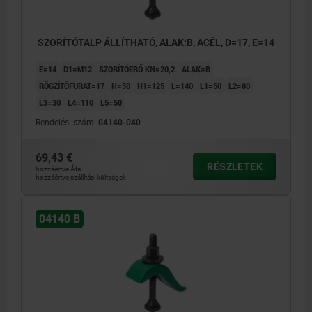
SZORÍTÓTALP ÁLLÍTHATÓ, ALAK:B, ACÉL, D=17, E=14
E=14
D1=M12
SZORÍTÓERŐ KN=20,2
ALAK=B
RÖGZÍTŐFURAT=17
H=50
H1=125
L=140
L1=50
L2=80
L3=30
L4=110
L5=50
Rendelési szám:
04140-040
69,43 €
RÉSZLETEK
hozzáértve Áfa
hozzáértve szállítási költségek
04140 B