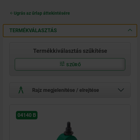
Ugrás az űrlap áttekintésére
TERMÉKVÁLASZTÁS
Termékkiválasztás szűkítése
SZŰRŐ
Rajz megjelenítése / elrejtése
04140 B