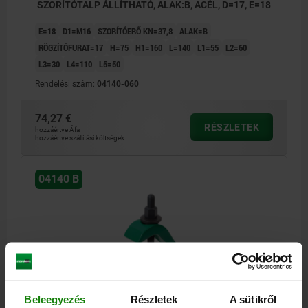
SZORÍTÓTALP ÁLLÍTHATÓ, ALAK:B, ACÉL, D=17, E=18
E=18
D1=M16
SZORÍTÓERŐ KN=37,8
ALAK=B
RÖGZÍTŐFURAT=17
H=75
H1=160
L=140
L1=55
L2=60
L3=30
L4=110
L5=50
Rendelési szám:
04140-060
74,27 €
RÉSZLETEK
hozzáértve Áfa
hozzáértve szállítási költségek
04140 B
SZORÍTÓTALP ÁLLÍTHATÓ, ALAK:B, ACÉL, D=21, E=16
Beleegyezés
Részletek
A sütikről