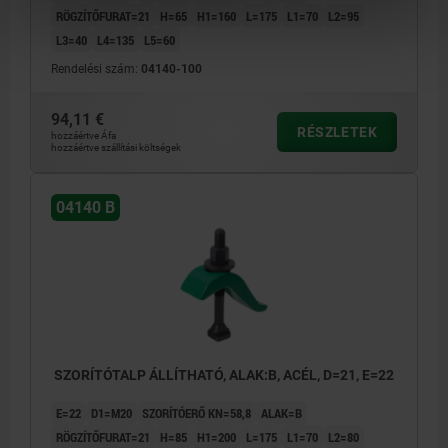
RÖGZÍTŐFURAT=21
H=65
H1=160
L=175
L1=70
L2=95
L3=40
L4=135
L5=60
Rendelési szám:
04140-100
94,11 €
RÉSZLETEK
hozzáértve Áfa
hozzáértve szállítási költségek
04140 B
SZORÍTÓTALP ÁLLÍTHATÓ, ALAK:B, ACÉL, D=21, E=22
E=22
D1=M20
SZORÍTÓERŐ KN=58,8
ALAK=B
RÖGZÍTŐFURAT=21
H=85
H1=200
L=175
L1=70
L2=80