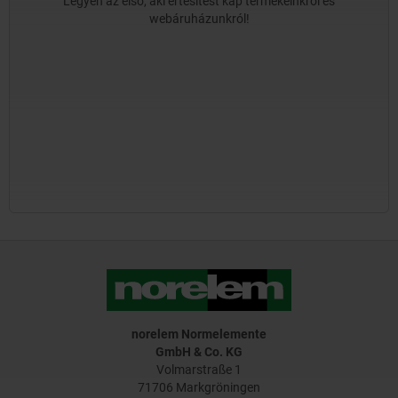
Legyen az első, aki értesítést kap termékeinkről és
webáruházunkról!
norelem Normelemente
GmbH & Co. KG
Volmarstraße 1
71706 Markgröningen