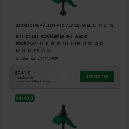
SZORÍTÓTALP ÁLLÍTHATÓ, ALAK:B, ACÉL, D=17, E=12
E=12
D1=M12
SZORÍTÓERŐ KN=20,2
ALAK=B
RÖGZÍTŐFURAT=17
H=50
H1=125
L=140
L1=50
L2=80
L3=30
L4=110
L5=50
Rendelési szám:
04140-030
67,41 €
RÉSZLETEK
hozzáértve Áfa
hozzáértve szállítási költségek
04140 B