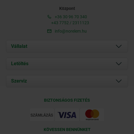
Központ
+36 30 96 70 340
+43 7752 / 2311123
info@norelem.hu
Vállalat
Rólunk
Letöltés
Aktuális
Documents
Szerviz
Kapcsolat
Szállítási feltételek
BIZTONSÁGOS FIZETÉS
Tanúsítványok
KÖVESSEN BENNÜNKET