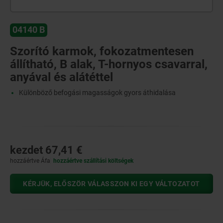
04140 B
Szorító karmok, fokozatmentesen
állítható, B alak, T-hornyos csavarral,
anyával és alátéttel
Különböző befogási magasságok gyors áthidalása
kezdet
67,41 €
hozzáértve Áfa
hozzáértve szállítási költségek
KÉRJÜK, ELŐSZÖR VÁLASSZON KI EGY VÁLTOZATOT