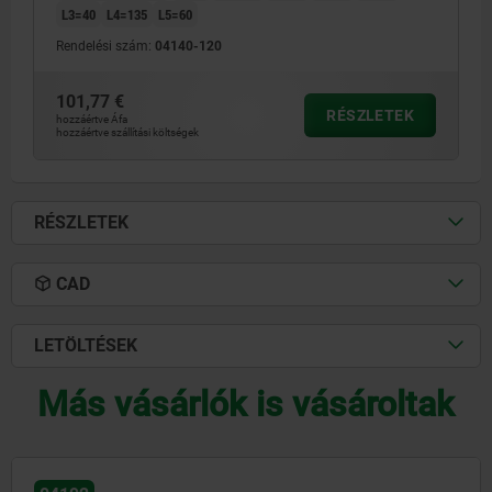
L3=40
L4=135
L5=60
Rendelési szám:
04140-120
101,77 €
RÉSZLETEK
hozzáértve Áfa
hozzáértve szállítási költségek
RÉSZLETEK
CAD
LETÖLTÉSEK
Más vásárlók is vásároltak