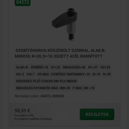
04372
SZORÍTÓHOROG KÖSZÖRÜLT SZÁRRAL, ALAK:B,
M08X50, R=20, D=18, EDZETT ACÉL BARNÍTOTT
ALAK=B
ÁTMÉRŐ=18
D1=22
MAGASSÁG=58
H1=37
H2=23
H3=2
H4=7
H5 MAX. SZORÍTÁSI TARTOMÁNY=10
B=10
R=20
HENGERES FEJŰ CSAVAR DIN 912=M8X50
MEGHÚZÁSI NYOMATÉK MAX. NM=38
F MAX. KN =15
Rendelési szám:
04372-208020
55,31 €
RÉSZLETEK
hozzáértve Áfa
hozzáértve szállítási költségek