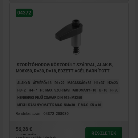
04372
SZORÍTÓHOROG KÖSZÖRÜLT SZÁRRAL, ALAK:B,
M08X50, R=30, D=18, EDZETT ACÉL BARNÍTOTT
ALAK=B
ÁTMÉRŐ=18
D1=22
MAGASSÁG=58
H1=37
H2=23
H3=2
H4=7
H5 MAX. SZORÍTÁSI TARTOMÁNY=10
B=10
R=30
HENGERES FEJŰ CSAVAR DIN 912=M8X50
MEGHÚZÁSI NYOMATÉK MAX. NM=30
F MAX. KN =10
Rendelési szám:
04372-208030
56,28 €
RÉSZLETEK
hozzáértve Áfa
hozzáértve szállítási költségek