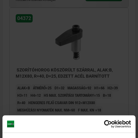
04372
SZORÍTÓHOROG KÖSZÖRÜLT SZÁRRAL, ALAK:B,
M12X80, R=40, D=25, EDZETT ACÉL BARNÍTOTT
ALAK=B
ÁTMÉRŐ=25
D1=32
MAGASSÁG=92
H1=66
H2=39
H3=11
H4=12
H5 MAX. SZORÍTÁSI TARTOMÁNY=15
B=18
R=40
HENGERES FEJŰ CSAVAR DIN 912=M12X80
MEGHÚZÁSI NYOMATÉK MAX. NM=60
F MAX. KN =18
Rendelési szám:
04372-212040
55,84 €