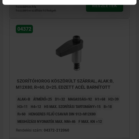
59,46 €
RÉSZLETEK
hozzáértve Áfa
hozzáértve szállítási költségek
04372
SZORÍTÓHOROG KÖSZÖRÜLT SZÁRRAL, ALAK:B,
M12X80, R=60, D=25, EDZETT ACÉL BARNÍTOTT
ALAK=B
ÁTMÉRŐ=25
D1=32
MAGASSÁG=92
H1=68
H2=39
H3=11
H4=12
H5 MAX. SZORÍTÁSI TARTOMÁNY=15
B=18
R=60
HENGERES FEJŰ CSAVAR DIN 912=M12X80
MEGHÚZÁSI NYOMATÉK MAX. NM=46
F MAX. KN =12
Rendelési szám:
04372-212060