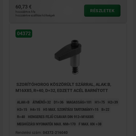
60,73 €
RÉSZLETEK
hozzáértve Áfa
hozzáértve szállítási költségek
04372
SZORÍTÓHOROG KÖSZÖRÜLT SZÁRRAL, ALAK:B,
M16X85, R=40, D=32, EDZETT ACÉL BARNÍTOTT
ALAK=B
ÁTMÉRŐ=32
D1=36
MAGASSÁG=101
H1=75
H2=39
H3=15
H4=15
H5 MAX. SZORÍTÁSI TARTOMÁNY=15
B=22
R=40
HENGERES FEJŰ CSAVAR DIN 912=M16X85
MEGHÚZÁSI NYOMATÉK MAX. NM=170
F MAX. KN =38
Rendelési szám:
04372-216040