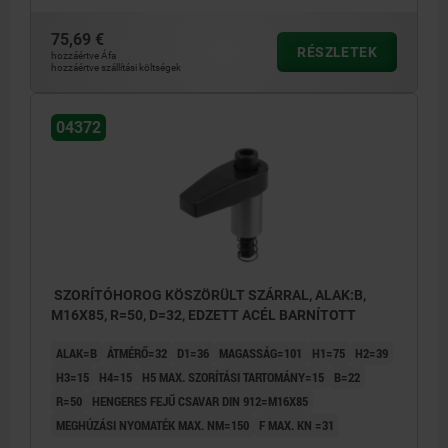
75,69 €
RÉSZLETEK
hozzáértve Áfa
hozzáértve szállítási költségek
04372
SZORÍTÓHOROG KÖSZÖRÜLT SZÁRRAL, ALAK:B,
M16X85, R=50, D=32, EDZETT ACÉL BARNÍTOTT
ALAK=B
ÁTMÉRŐ=32
D1=36
MAGASSÁG=101
H1=75
H2=39
H3=15
H4=15
H5 MAX. SZORÍTÁSI TARTOMÁNY=15
B=22
R=50
HENGERES FEJŰ CSAVAR DIN 912=M16X85
MEGHÚZÁSI NYOMATÉK MAX. NM=150
F MAX. KN =31