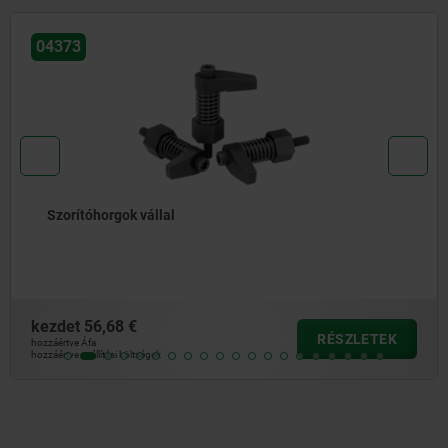
04627-10
Nyomódarab készlet kompakt szorítókhoz
kezdet
37,94 €
RÉSZLETEK
hozzáértve Áfa
hozzáértve szállítási költségek