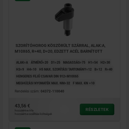
SZORÍTÓHOROG KÖSZÖRÜLT SZÁRRAL, ALAK:A,
M10X65, R=40, D=20, EDZETT ACÉL BARNÍTOTT
ALAK=A
ÁTMÉRŐ=20
D1=25
MAGASSÁG=75
H1=54
H2=30
H3=9
H4=10
H5 MAX. SZORÍTÁSI TARTOMÁNY=12
B=12
R=40
HENGERES FEJŰ CSAVAR DIN 912=M10X65
MEGHÚZÁSI NYOMATÉK MAX. NM=32
F MAX. KN =10
Rendelési szám:
04372-110040
43,56 €
RÉSZLETEK
hozzáértve Áfa
hozzáértve szállítási költségek