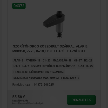
04372
SZORÍTÓHOROG KÖSZÖRÜLT SZÁRRAL, ALAK:B,
M08X50, R=25, D=18, EDZETT ACÉL BARNÍTOTT
ALAK=B
ÁTMÉRŐ=18
D1=22
MAGASSÁG=58
H1=37
H2=23
H3=2
H4=7
H5 MAX. SZORÍTÁSI TARTOMÁNY=10
B=10
R=25
HENGERES FEJŰ CSAVAR DIN 912=M8X50
MEGHÚZÁSI NYOMATÉK MAX. NM=33
F MAX. KN =12
Rendelési szám:
04372-208025
55,86 €
RÉSZLETEK
hozzáértve Áfa
hozzáértve szállítási költségek