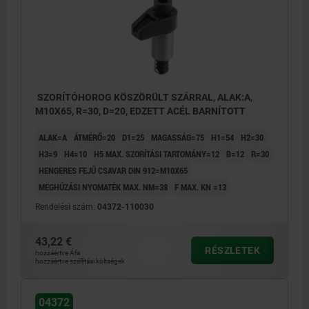
SZORÍTÓHOROG KÖSZÖRÜLT SZÁRRAL, ALAK:A,
M10X65, R=30, D=20, EDZETT ACÉL BARNÍTOTT
ALAK=A
ÁTMÉRŐ=20
D1=25
MAGASSÁG=75
H1=54
H2=30
H3=9
H4=10
H5 MAX. SZORÍTÁSI TARTOMÁNY=12
B=12
R=30
HENGERES FEJŰ CSAVAR DIN 912=M10X65
MEGHÚZÁSI NYOMATÉK MAX. NM=38
F MAX. KN =13
Rendelési szám:
04372-110030
43,22 €
RÉSZLETEK
hozzáértve Áfa
hozzáértve szállítási költségek
04372