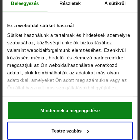
RÉSZLETEK
hozzáértve Áfa
Beleegyezés
Részletek
A sütikről
hozzáértve szállítási költségek
04372
Ez a weboldal sütiket használ
Sütiket használunk a tartalmak és hirdetések személyre
szabásához, közösségi funkciók biztosításához,
valamint weboldalforgalmunk elemzéséhez. Ezenkívül
közösségi média-, hirdető- és elemező partnereinkkel
megosztjuk az Ön weboldalhasználatra vonatkozó
adatait, akik kombinálhatják az adatokat más olyan
SZORÍTÓHOROG KÖSZÖRÜLT SZÁRRAL, ALAK:B,
adatokkal, amelyeket Ön adott meg számukra vagy az
M12X80, R=50, D=25, EDZETT ACÉL BARNÍTOTT
Ön által használt más szolgáltatásokból gyűjtöttek.
ALAK=B
ÁTMÉRŐ=25
D1=32
MAGASSÁG=92
H1=68
H2=39
H3=11
H4=12
H5 MAX. SZORÍTÁSI TARTOMÁNY=15
B=18
R=50
HENGERES FEJŰ CSAVAR DIN 912=M12X80
Mindennek a megengedése
MEGHÚZÁSI NYOMATÉK MAX. NM=50
F MAX. KN =14
Rendelési szám:
04372-212050
Testre szabás