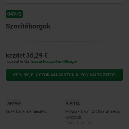
04372
Szorítóhorgok
kezdet
36,29 €
hozzáértve Áfa
hozzáértve szállítási költségek
KÉRJÜK, ELŐSZÖR VÁLASSZON KI EGY VÁLTOZATOT
ANYAG
KIVITEL
Edzett acél, nemesített.
A-C-alak: barnított Szárátmérő,
köszörült
F-alak: barnított