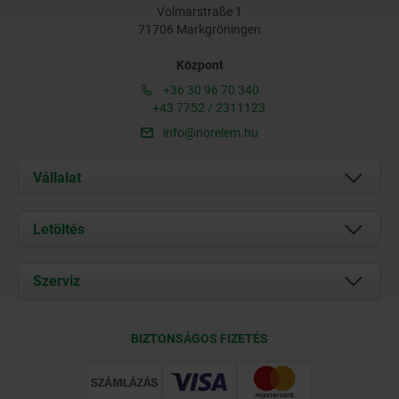
Volmarstraße 1
71706 Markgröningen
Központ
+36 30 96 70 340
+43 7752 / 2311123
info@norelem.hu
Vállalat
Rólunk
Letöltés
Aktuális
Documents
Szerviz
Kapcsolat
Szállítási feltételek
BIZTONSÁGOS FIZETÉS
Tanúsítványok