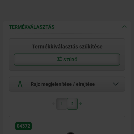
TERMÉKVÁLASZTÁS
Termékkiválasztás szűkítése
SZŰRŐ
Rajz megjelenítése / elrejtése
1
2
04372