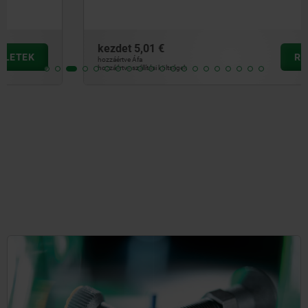
kezdet
5,01 €
RÉSZLETEK
hozzáértve Áfa
hozzáértve szállítási költségek