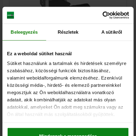
Beleegyezés
Részletek
A sütikről
STABIL SZORÍTÓPOFA TEMPERÖNTVÉNY,
KOMP:EDZETT ACÉL, B3=32/36/42
Ez a weboldal sütiket használ
B=90
T-HORONY SZÉLESSÉGE=32/36/42
L=265
L1=158
B1=38
H=120
H1=56
H2=145
H3=40
S=12
S1=15
Sütiket használunk a tartalmak és hirdetések személyre
SZORÍTÓERŐ F KN=50
F1 KN=7,5
szabásához, közösségi funkciók biztosításához,
MEGHÚZÁSI NYOMATÉK NM=160
valamint weboldalforgalmunk elemzéséhez. Ezenkívül
közösségi média-, hirdető- és elemező partnereinkkel
Rendelési szám:
04500-38
megosztjuk az Ön weboldalhasználatra vonatkozó
adatait, akik kombinálhatják az adatokat más olyan
637,00 €
RÉSZLETEK
hozzáértve Áfa
adatokkal, amelyeket Ön adott meg számukra vagy az
hozzáértve szállítási költségek
Ön által használt más szolgáltatásokból gyűjtöttek.
RÉSZLETEK