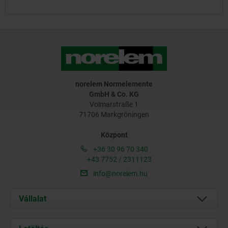
norelem Normelemente
GmbH & Co. KG
Volmarstraße 1
71706 Markgröningen
Központ
+36 30 96 70 340
+43 7752 / 2311123
info@norelem.hu
Vállalat
Rólunk