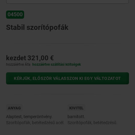
04500
Stabil szorítópofák
kezdet
321,00 €
hozzáértve Áfa
hozzáértve szállítási költségek
KÉRJÜK, ELŐSZÖR VÁLASSZON KI EGY VÁLTOZATOT
ANYAG
KIVITEL
Alaptest, temperöntvény.
barnított.
Szorítópofák, betétedzésű acél.
Szorítópofák, betétedzésű.