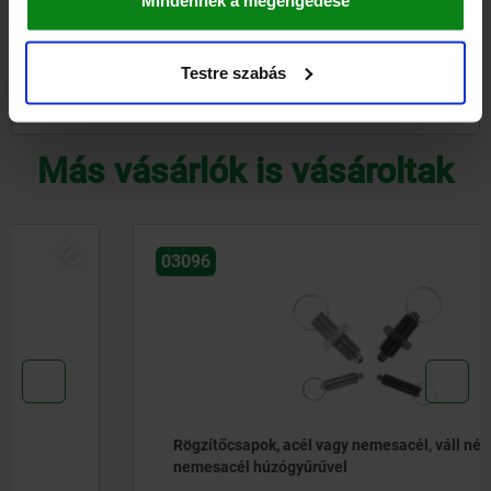
Mindennek a megengedése
CAD
Testre szabás
LETÖLTÉSEK
Más vásárlók is vásároltak
ÚJ
03096
Rögzítőcsapok, acél vagy nemesacél, váll nélkül,
nemesacél húzógyűrűvel