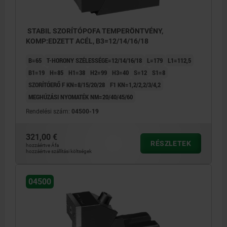
STABIL SZORÍTÓPOFA TEMPERÖNTVÉNY,
KOMP:EDZETT ACÉL, B3=12/14/16/18
B=65
T-HORONY SZÉLESSÉGE=12/14/16/18
L=179
L1=112,5
B1=19
H=85
H1=38
H2=99
H3=40
S=12
S1=8
SZORÍTÓERŐ F KN=8/15/20/28
F1 KN=1,2/2,2/3/4,2
MEGHÚZÁSI NYOMATÉK NM=20/40/45/60
Rendelési szám:
04500-19
321,00 €
RÉSZLETEK
hozzáértve Áfa
hozzáértve szállítási költségek
04500