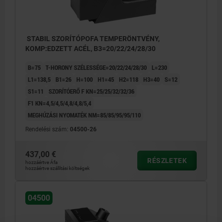
STABIL SZORÍTÓPOFA TEMPERÖNTVÉNY,
KOMP:EDZETT ACÉL, B3=20/22/24/28/30
B=75
T-HORONY SZÉLESSÉGE=20/22/24/28/30
L=230
L1=138,5
B1=26
H=100
H1=45
H2=118
H3=40
S=12
S1=11
SZORÍTÓERŐ F KN=25/25/32/32/36
F1 KN=4,5/4,5/4,8/4,8/5,4
MEGHÚZÁSI NYOMATÉK NM=85/85/95/95/110
Rendelési szám:
04500-26
437,00 €
RÉSZLETEK
hozzáértve Áfa
hozzáértve szállítási költségek
04500