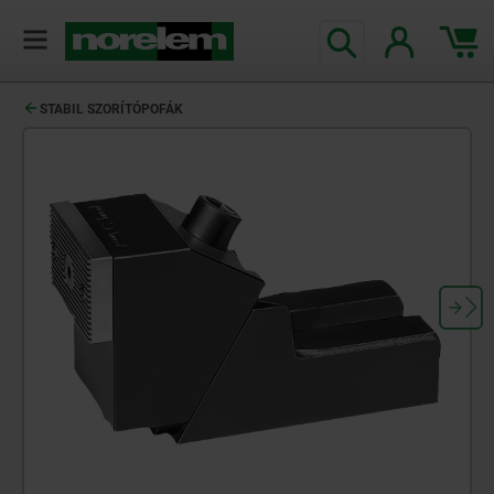
text.skipToContent
text.skipToNavigation
STABIL SZORÍTÓPOFÁK