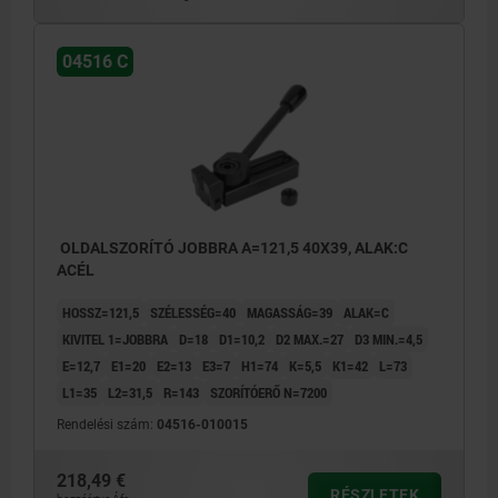
04516 C
OLDALSZORÍTÓ JOBBRA A=121,5 40X39, ALAK:C
ACÉL
HOSSZ=121,5
SZÉLESSÉG=40
MAGASSÁG=39
ALAK=C
KIVITEL 1=JOBBRA
D=18
D1=10,2
D2 MAX.=27
D3 MIN.=4,5
E=12,7
E1=20
E2=13
E3=7
H1=74
K=5,5
K1=42
L=73
L1=35
L2=31,5
R=143
SZORÍTÓERŐ N=7200
Rendelési szám:
04516-010015
218,49 €
RÉSZLETEK