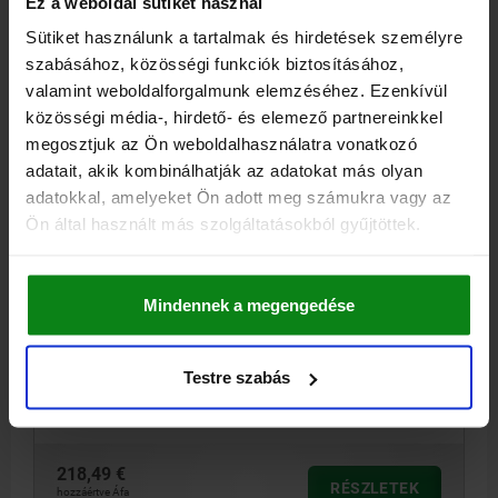
Ez a weboldal sütiket használ
hozzáértve szállítási költségek
Sütiket használunk a tartalmak és hirdetések személyre
szabásához, közösségi funkciók biztosításához,
04516 C
valamint weboldalforgalmunk elemzéséhez. Ezenkívül
közösségi média-, hirdető- és elemező partnereinkkel
megosztjuk az Ön weboldalhasználatra vonatkozó
adatait, akik kombinálhatják az adatokat más olyan
adatokkal, amelyeket Ön adott meg számukra vagy az
Ön által használt más szolgáltatásokból gyűjtöttek.
OLDALSZORÍTÓ BALRA A=121,5 40X39, ALAK:C ACÉL
Mindennek a megengedése
HOSSZ=121,5
SZÉLESSÉG=40
MAGASSÁG=39
ALAK=C
KIVITEL 1=BALRA
D=18
D1=10,2
D2 MAX.=27
D3 MIN.=4,5
E=12,7
E1=20
E2=13
E3=7
H1=74
K=5,5
K1=42
L=73
Testre szabás
L1=35
L2=31,5
R=143
SZORÍTÓERŐ N=7200
Rendelési szám:
04516-010035
218,49 €
RÉSZLETEK
hozzáértve Áfa