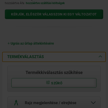
hozzáértve Áfa
hozzáértve szállítási költségek
KÉRJÜK, ELŐSZÖR VÁLASSZON KI EGY VÁLTOZATOT
Ugrás az űrlap áttekintésére
TERMÉKVÁLASZTÁS
Termékkiválasztás szűkítése
SZŰRŐ
Rajz megjelenítése / elrejtése