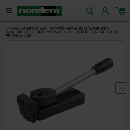
text.skipToContent
text.skipToNavigation
OLDALSZORÍTÓK, ACÉL, SZORÍTÓKARRAL ÉS OVÁLFURATTAL,
SZORÍTÓPOFA KÉT KEMÉNYFÉM BETÉTTEL, KÖR KERESZTMETSZETŰ ÉS
PRIZMA ALAKÚ