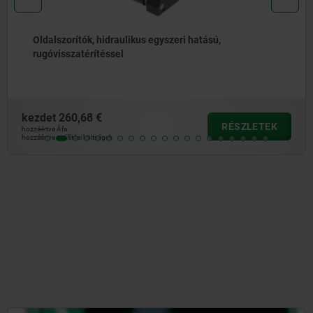
hidraulikus egyszeri hatású,
Ellentartók, ac
téssel
ütközőfelület
€
kezdet
88,46 
RÉSZLETEK
hozzáértve Áfa
ségek
hozzáértve szállítási kö