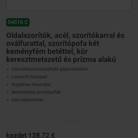
04516 C
Oldalszorítók, acél, szorítókarral és
oválfurattal, szorítópofa két
keményfém betéttel, kör
keresztmetszetű és prizma alakú
Közvetlenül használható gépasztalokon
Leszorító hatással
Rugalmas használat
Betétedzésű szorítópofák
Kézi működtetés
kezdet
138,72 €