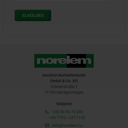
norelem Normelemente
GmbH & Co. KG
Volmarstraße 1
71706 Markgröningen
Központ
+36 30 96 70 340
+43 7752 / 2311123
info@norelem.hu