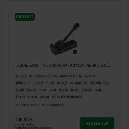
04516 C
OLDALSZORÍTÓ JOBBRA A=78 25X24, ALAK:C ACÉL
HOSSZ=78
SZÉLESSÉG=25
MAGASSÁG=24
ALAK=C
KIVITEL 1=JOBBRA
D=12
D1=6,2
D2 MAX.=9,5
D3 MIN.=2,5
E=Ø8
E1=12
E2=8
E3=4
H1=45
K=3,5
K1=26
L=46,5
L1=22
L2=20
R=110
SZORÍTÓERŐ N=3800
Rendelési szám:
04516-006015
138,93 €
RÉSZLETEK
hozzáértve Áfa
hozzáértve szállítási költségek